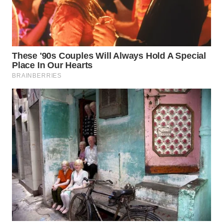
WN
TAPANULI
TENGAH
WN DELI
SERDANG
WN
TEBING
TINGGI
WN
PAKPAK
WN
KARAWANG
WN