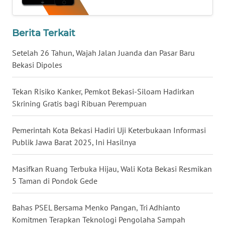
WN
Berita Terkait
KALTARA
Setelah 26 Tahun, Wajah Jalan Juanda dan Pasar Baru
WN
Bekasi Dipoles
KALSEL
Tekan Risiko Kanker, Pemkot Bekasi-Siloam Hadirkan
WN
Skrining Gratis bagi Ribuan Perempuan
KALTIM
Pemerintah Kota Bekasi Hadiri Uji Keterbukaan Informasi
WN
Publik Jawa Barat 2025, Ini Hasilnya
SULSEL
Masifkan Ruang Terbuka Hijau, Wali Kota Bekasi Resmikan
WN
5 Taman di Pondok Gede
GORONTALO
Bahas PSEL Bersama Menko Pangan, Tri Adhianto
WN
Komitmen Terapkan Teknologi Pengolaha Sampah
SULUT