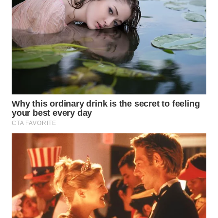
LANGKAT
WN
TAPANULI
SELATAN
WN
TANJUNG
LESUNG
WN
KARO
WN
SIMALUNGUN
WN
LABUHANBATU