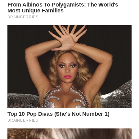
BEKASI
WN
BOGOR
WN
DEPOK
WN
TAPANULI
UTARA
WN
SAMOSIR
WN
PADANG
LAWAS