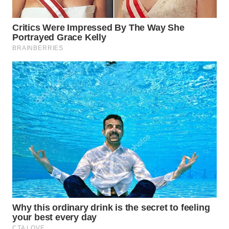
WN
PRIANGAN
TIMUR
WN
SEMARANG
WN
SOLO
WN
BOROBUDUR
WN
MADURA
WN