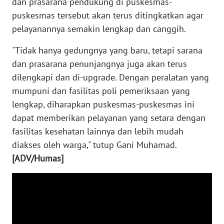
dan prasarana pendukung di puskesmas-
SULBAR
puskesmas tersebut akan terus ditingkatkan agar
WN
pelayanannya semakin lengkap dan canggih.
BABEL
"Tidak hanya gedungnya yang baru, tetapi sarana
dan prasarana penunjangnya juga akan terus
WN
SUMBAR
dilengkapi dan di-upgrade. Dengan peralatan yang
mumpuni dan fasilitas poli pemeriksaan yang
WN
lengkap, diharapkan puskesmas-puskesmas ini
SUMSEL
dapat memberikan pelayanan yang setara dengan
fasilitas kesehatan lainnya dan lebih mudah
WN
diakses oleh warga," tutup Gani Muhamad.
BENGKULU
[ADV/Humas]
WN
LAMPUNG
WN
JATENG