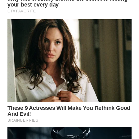
WAHANA
SPORT
WAHANA
UMKM
WAHANA
SELEB
WAHANA
PERSONA
WAHANA
OTOMOTIF
WAHANA
HEALTH