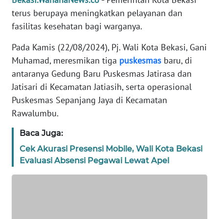
REDAKSI
terus berupaya meningkatkan pelayanan dan
fasilitas kesehatan bagi warganya.
KARIR
Pada Kamis (22/08/2024), Pj. Wali Kota Bekasi, Gani
Muhamad, meresmikan tiga
puskesmas
baru, di
DISCLAIMER
antaranya Gedung Baru Puskesmas Jatirasa dan
Jatisari di Kecamatan Jatiasih, serta operasional
Wahana
News
Puskesmas Sepanjang Jaya di Kecamatan
Regional
Rawalumbu.
WN
Baca Juga:
SUMUT
Cek Akurasi Presensi Mobile, Wali Kota Bekasi
Evaluasi Absensi Pegawai Lewat Apel
WN
JAKARTA
WN
JABAR