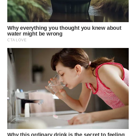
KONSUMEN
WAHANA
LISTRIK
WAHANA
TRAVEL
WAHANA
TV
WAHANANEWS
ID
WAHANANEWS
CO ID
WAHANANEWS
NET