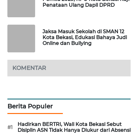
NEWS
Penataan Ulang Dapil DPRD
SIBARAGAS
NEWS
Jaksa Masuk Sekolah di SMAN 12
Kota Bekasi, Edukasi Bahaya Judi
METRO
Online dan Bullying
SIANTAR
NEWS
KOMENTAR
METRO
MEDAN
NEWS
METRO
JAKARTA
Berita Populer
NEWS
Hadirkan BERTRI, Wali Kota Bekasi Sebut
KRT
#1
Disiplin ASN Tidak Hanya Diukur dari Absensi
NEWS