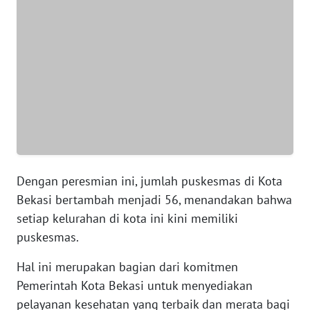
WN
BANTEN
WN
NTT
WN
KEPRI
Dengan peresmian ini, jumlah puskesmas di Kota
WN
PAPUA
Bekasi bertambah menjadi 56, menandakan bahwa
setiap kelurahan di kota ini kini memiliki
WN
puskesmas.
PAPUA
BARAT
Hal ini merupakan bagian dari komitmen
Pemerintah Kota Bekasi untuk menyediakan
WN
pelayanan kesehatan yang terbaik dan merata bagi