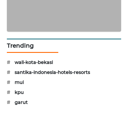
CILEUNGSI
NEWS
BERKAT
NEWS
Trending
BERAMPU
NEWS
#
wali-kota-bekasi
#
santika-indonesia-hotels-resorts
ANUGERAH
NEWS
#
mui
#
kpu
AKHLAK
ID
#
garut
PERAPKI
NEWS