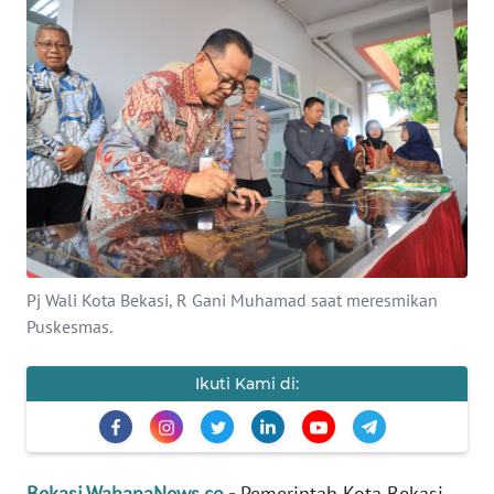
Informasi
INDEKS
BERITA
KONTAK
KAMI
INFO
IKLAN
Pj Wali Kota Bekasi, R Gani Muhamad saat meresmikan
Puskesmas.
TENTANG
KAMI
Ikuti Kami di:
PEDOMAN
MEDIA
SIBER
Bekasi.WahanaNews.co
-
Pemerintah Kota Bekasi