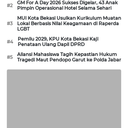
GM For A Day 2026 Sukses Digelar, 43 Anak
#2
Pimpin Operasional Hotel Selama Sehari
KARING
NEWS
MUI Kota Bekasi Usulkan Kurikulum Muatan
#3
Lokal Berbasis Nilai Keagamaan di Raperda
LGBT
JURNAL
MARITIM
Pemilu 2029, KPU Kota Bekasi Kaji
#4
Penataan Ulang Dapil DPRD
HUMBANG
Aliansi Mahasiswa Tagih Kepastian Hukum
#5
NEWS
Tragedi Maut Pendopo Garut ke Polda Jabar
GARONGGANG
NEWS
FISUELRI
ID
ENERGI
NEWS