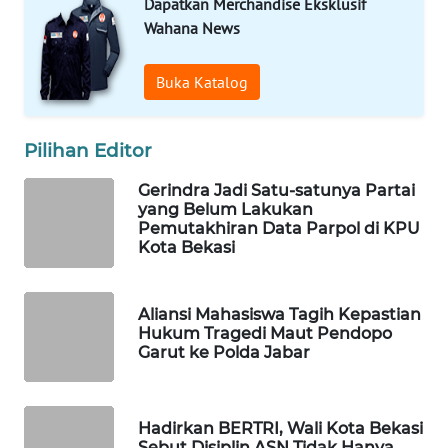
Dapatkan Merchandise Eksklusif
ID
Wahana News
MAWAKA
ID
Buka Katalog
MARTABAT
Pilihan Editor
NET
Gerindra Jadi Satu-satunya Partai
PLN
yang Belum Lakukan
Pemutakhiran Data Parpol di KPU
WATCH
Kota Bekasi
MKLI
Aliansi Mahasiswa Tagih Kepastian
Hukum Tragedi Maut Pendopo
LPKKI
Garut ke Polda Jabar
LKKI
Hadirkan BERTRI, Wali Kota Bekasi
KOPEKLIN
Sebut Disiplin ASN Tidak Hanya