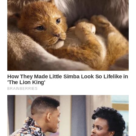
WN
SUMEDANG
WN
CIANJUR
WN
KEPULAUAN
SERIBU
WN
TANGERANG
WN
BINJAI
WN
CIREBON