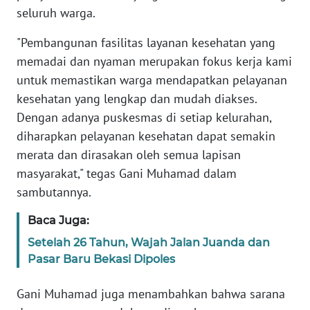
RIAU
seluruh warga.
WN
"Pembangunan fasilitas layanan kesehatan yang
SERAMBI
memadai dan nyaman merupakan fokus kerja kami
untuk memastikan warga mendapatkan pelayanan
WN
kesehatan yang lengkap dan mudah diakses.
JAMBI
Dengan adanya puskesmas di setiap kelurahan,
diharapkan pelayanan kesehatan dapat semakin
WN
merata dan dirasakan oleh semua lapisan
SULTRA
masyarakat," tegas Gani Muhamad dalam
sambutannya.
WN
NTB
Baca Juga:
Setelah 26 Tahun, Wajah Jalan Juanda dan
WN
Pasar Baru Bekasi Dipoles
SULTENG
Gani Muhamad juga menambahkan bahwa sarana
WN