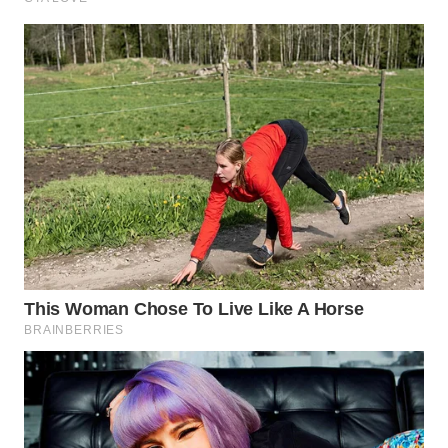
SURABAYA
WN
NATUNA
WN
BINTAN
WN
MANDALIKA
WN
LIKUPANG
WN
LABUANBAJO
WN
BORNEO