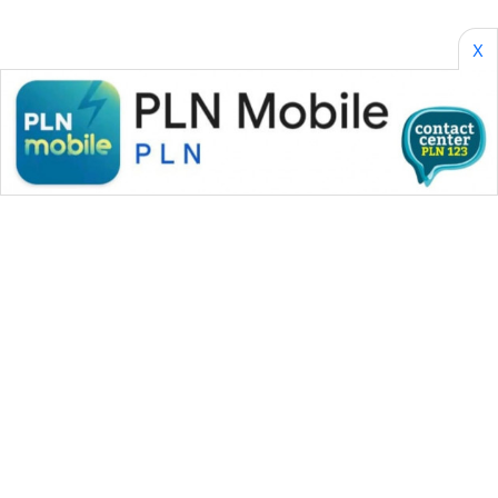
X
WAHANA MEDIA GROUP
|
|
|
WAHANA NEWS co
WAHANA TANI
WAHANA ADVOKAT