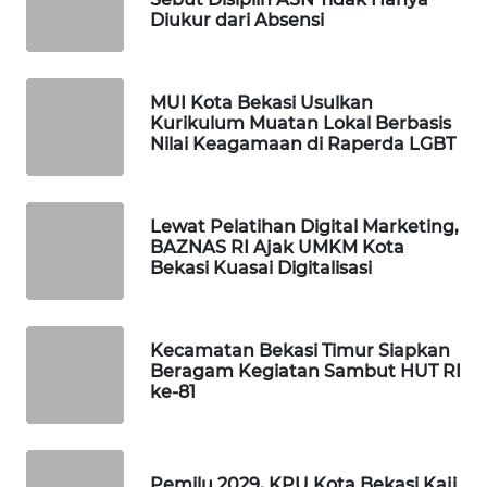
Diukur dari Absensi
PORTAL
KONSUMEN
MUI Kota Bekasi Usulkan
Kurikulum Muatan Lokal Berbasis
FORWAMKI
Nilai Keagamaan di Raperda LGBT
ALPERKLINAS
Lewat Pelatihan Digital Marketing,
FORJASIDA
BAZNAS RI Ajak UMKM Kota
Bekasi Kuasai Digitalisasi
TAMBANG
NEWS
Kecamatan Bekasi Timur Siapkan
Beragam Kegiatan Sambut HUT RI
SITUNGIR
ke-81
NEWS
SIDIKALANG
Pemilu 2029, KPU Kota Bekasi Kaji