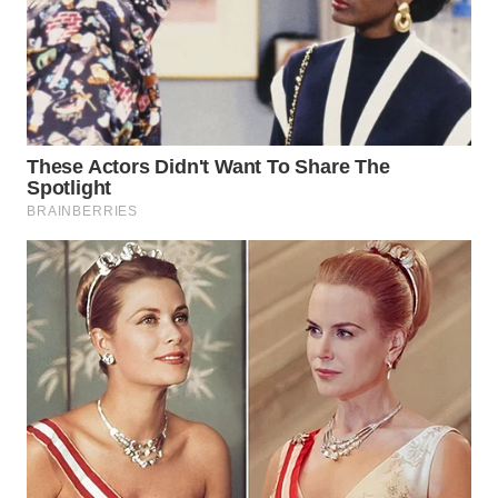
WN
INDRAMAYU
WN
KUNINGAN
WN
MAJALENGKA
WN
SUBANG
WN
SUKABUMI
WN
PURWAKARTA