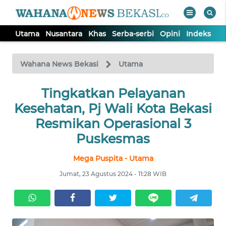
Utama
Nusantara
Khas
Serba-serbi
Opini
Indeks
WAHANA
Tutup
TV
Wahana News Bekasi
Utama
Tingkatkan Pelayanan
UTAMA
Kesehatan, Pj Wali Kota Bekasi
NUSANTARA
Resmikan Operasional 3
Puskesmas
KHAS
Mega Puspita - Utama
Jumat, 23 Agustus 2024 - 11:28 WIB
SERBA-
SERBI
OPINI