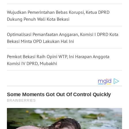
Wujudkan Pemerintahan Bebas Korupsi, Ketua DPRD
WN
MALUKU
Dukung Penuh Wali Kota Bekasi
WN
Optimalisasi Pemanfaatan Anggaran, Komisi I DPRD Kota
MALUT
Bekasi Minta OPD Lakukan Hal Ini
WN
Pemkot Bekasi Raih Opini WTP, Ini Harapan Anggota
DAIRI
Komisi IV DPRD, Mubakhi
WN
DANAU
TOBA
WN
NIAS
WN