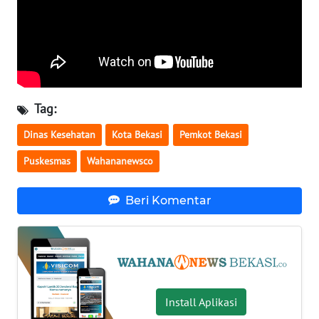
WN
NUSANTARA
WN
JOGJA
Tag:
Dinas Kesehatan
Kota Bekasi
Pemkot Bekasi
WN
JATIM
Puskesmas
Wahananewsco
WN
Beri Komentar
BALI
WN
KALBAR
WN
Install Aplikasi
KALTENG