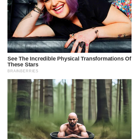
Wahana
Media
Group
WAHANA
NEWS
WAHANA
TANI
WAHANA
ADVOKAT
WAHANA
INFRASTRUKTUR
WAHANA