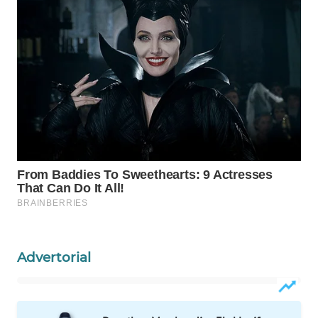
WAHANA
DESA
WISATA
LAPAK
WAHANA
Wahana
Network
KONSUMEN
LISTRIK
MASYARAKAT
Advertorial
KELISTRIKAN
WALINKI