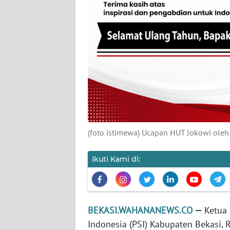
KARIR
DISCLAIMER
Wahana
News
Regional
WN
SUMUT
(foto istimewa) Ucapan HUT Jokowi oleh 
WN
Ikuti Kami di:
JAKARTA
WN
JABAR
BEKASI.WAHANANEWS.CO
—
Ketua 
Indonesia (PSI) Kabupaten Bekasi