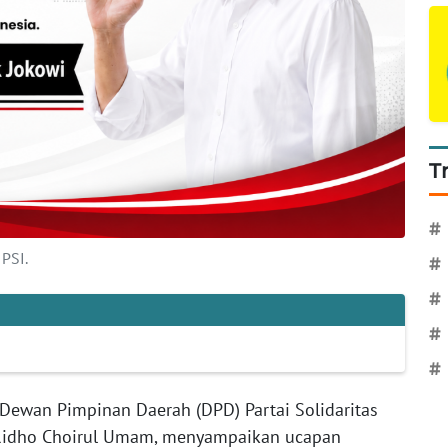
T
#
PSI.
#
#
#
#
Dewan Pimpinan Daerah (DPD) Partai Solidaritas
, Ridho Choirul Umam, menyampaikan ucapan