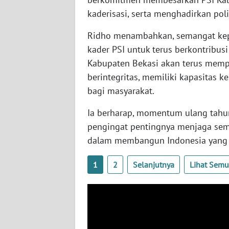
WN
kaderisasi, serta menghadirkan poli
NUSANTARA
Ridho menambahkan, semangat kep
WN
kader PSI untuk terus berkontribus
JOGJA
Kabupaten Bekasi akan terus memp
berintegritas, memiliki kapasitas
WN
bagi masyarakat.
JATIM
Ia berharap, momentum ulang tahun
WN
pengingat pentingnya menjaga sem
BALI
dalam membangun Indonesia yang l
WN
1
2
Selanjutnya
Lihat Sem
KALBAR
WN
KALTENG