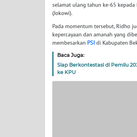
WN
selamat ulang tahun ke-65 kepada P
BANTEN
(Jokowi).
WN
Pada momentum tersebut, Ridho ju
NTT
kepercayaan dan amanah yang dibe
membesarkan
PSI
di Kabupaten Bek
WN
KEPRI
Baca Juga:
Siap Berkontestasi di Pemilu 2
WN
ke KPU
PAPUA
WN
PAPUA
BARAT
WN
RIAU