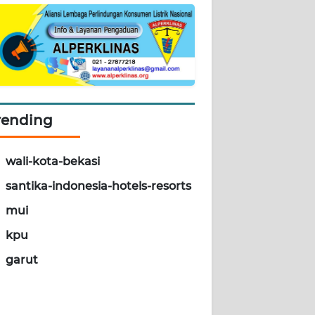
rending
wali-kota-bekasi
santika-indonesia-hotels-resorts
mui
kpu
garut