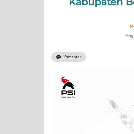
Kabupaten B
INDEKS
BERITA
M
KONTAK
Mingg
KAMI
Komentar
INFO
IKLAN
TENTANG
KAMI
PEDOMAN
MEDIA
SIBER
REDAKSI