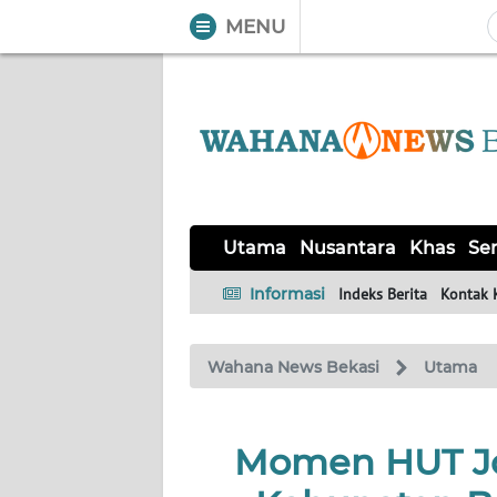
MENU
WAHANA
Tutup
TV
UTAMA
NUSANTARA
Utama
Nusantara
Khas
Ser
KHAS
Informasi
Indeks Berita
Kontak 
SERBA-
Wahana News Bekasi
Utama
SERBI
OPINI
Momen HUT Jo
Informasi