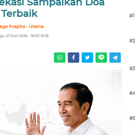
ekasi Sampaikan Doa
Terbaik
#1
ega Puspita - Utama
u, 21 Juni 2026 - 16:05 WIB
#
#
#
#