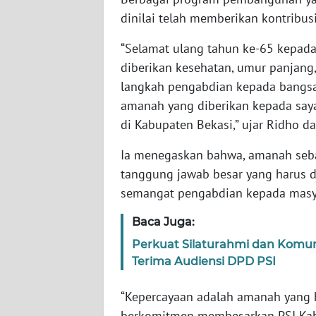
WN
dinilai telah memberikan kontribus
BABEL
“Selamat ulang tahun ke-65 kepada
diberikan kesehatan, umur panjang
WN
SUMBAR
langkah pengabdian kepada bangsa 
amanah yang diberikan kepada saya
WN
di Kabupaten Bekasi,” ujar Ridho d
SUMSEL
Ia menegaskan bahwa, amanah seb
WN
tanggung jawab besar yang harus di
BENGKULU
semangat pengabdian kepada masy
Baca Juga:
WN
LAMPUNG
Perkuat Silaturahmi dan Komu
Terima Audiensi DPD PSI
WN
JATENG
“Kepercayaan adalah amanah yang h
berkomitmen membesarkan PSI Kabu