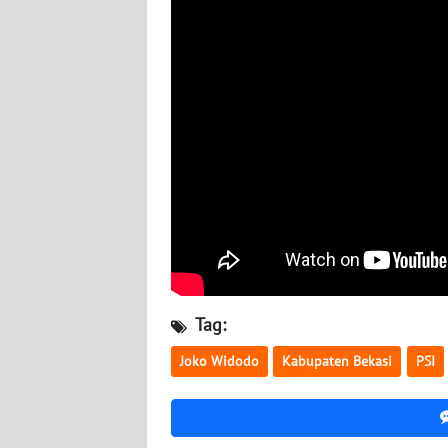
WN
KALTARA
WN
KALSEL
WN
KALTIM
WN
SULSEL
WN
Tag:
GORONTALO
Joko Widodo
Kabupaten Bekasi
PSI
WN
SULUT