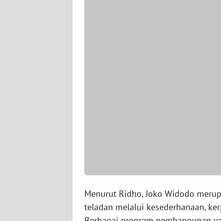
WN
SERAMBI
WN
JAMBI
WN
SULTRA
WN
NTB
WN
SULTENG
Menurut Ridho, Joko Widodo meru
WN
SULBAR
teladan melalui kesederhanaan, ker
Berbagai program pembangunan ya