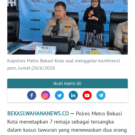
Informasi
INDEKS
BERITA
KONTAK
KAMI
Kapolres Metro Bekasi Kota saat menggelar konferensi
pers, Jumat (26/6/2026
INFO
IKLAN
Ikuti Kami di:
TENTANG
KAMI
PEDOMAN
BEKASI.WAHANANEWS.CO
—
Polres Metro Bekasi
MEDIA
Kota menetapkan 7 remaja sebagai tersangka
SIBER
dalam kasus tawuran yang menewaskan dua orang