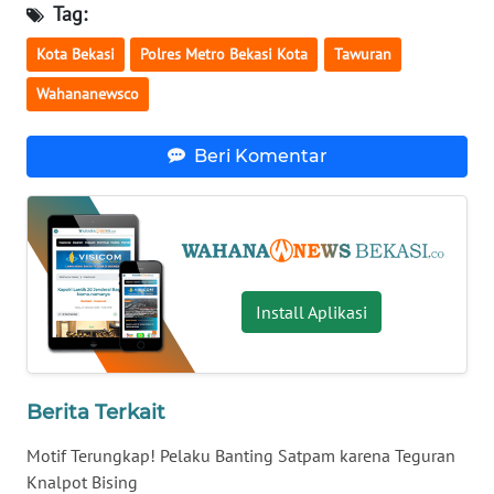
Tag:
WN
Kota Bekasi
Polres Metro Bekasi Kota
Tawuran
KALTARA
Wahananewsco
WN
Beri Komentar
KALSEL
WN
KALTIM
WN
Install Aplikasi
SULSEL
WN
GORONTALO
Berita Terkait
Motif Terungkap! Pelaku Banting Satpam karena Teguran
WN
Knalpot Bising
SULUT