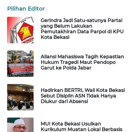
Pilihan Editor
PORTAL
KONSUMEN
Gerindra Jadi Satu-satunya Partai
yang Belum Lakukan
Pemutakhiran Data Parpol di KPU
FORWAMKI
Kota Bekasi
ALPERKLINAS
Aliansi Mahasiswa Tagih Kepastian
Hukum Tragedi Maut Pendopo
FORJASIDA
Garut ke Polda Jabar
TAMBANG
NEWS
Hadirkan BERTRI, Wali Kota Bekasi
Sebut Disiplin ASN Tidak Hanya
Diukur dari Absensi
SITUNGIR
NEWS
MUI Kota Bekasi Usulkan
SIDIKALANG
Kurikulum Muatan Lokal Berbasis