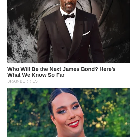
WAHANA
DESA
WISATA
LAPAK
WAHANA
Wahana
Network
KONSUMEN
LISTRIK
MASYARAKAT
KELISTRIKAN
WALINKI