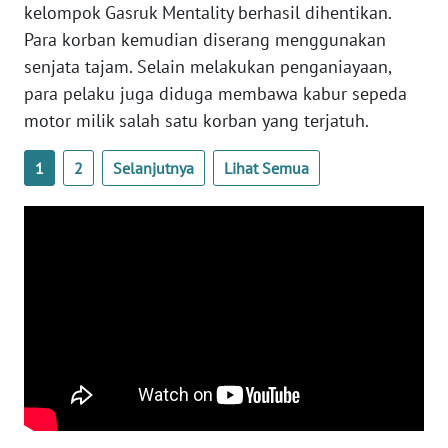
kelompok Gasruk Mentality berhasil dihentikan.
Para korban kemudian diserang menggunakan
WN
senjata tajam. Selain melakukan penganiayaan,
NUSANTARA
para pelaku juga diduga membawa kabur sepeda
motor milik salah satu korban yang terjatuh.
WN
JOGJA
1
2
Selanjutnya
Lihat Semua
WN
JATIM
WN
BALI
WN
KALBAR
WN
KALTENG