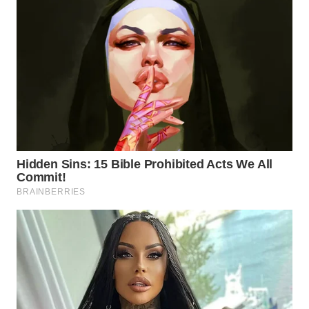
BEKASI
WN
BOGOR
WN
DEPOK
WN
TAPANULI
UTARA
WN
SAMOSIR
WN
PADANG
LAWAS