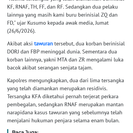
RIAU
KF, RNAF, TH, FF, dan RF. Sedangkan dua pelaku
lainnya yang masih kami buru berinisial ZQ dan
WN
FD," ujar Kusumo kepada awak media, Jumat
SERAMBI
(26/6/2026).
WN
Akibat aksi
tawuran
tersebut, dua korban berinisial
JAMBI
DORJ dan FBP meninggal dunia. Sementara dua
korban lainnya, yakni MTA dan ZR mengalami luka
WN
bacok akibat serangan senjata tajam.
SULTRA
Kapolres mengungkapkan, dua dari lima tersangka
WN
yang telah diamankan merupakan residivis.
NTB
Tersangka KFA
diketahui pernah terjerat perkara
pembegalan, sedangkan RNAF
merupakan mantan
WN
narapidana kasus tawuran yang sebelumnya telah
SULTENG
menjalani hukuman penjara selama enam bulan.
WN
Baca Juga: