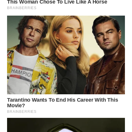
WN
TAPANULI
TENGAH
WN DELI
SERDANG
WN
TEBING
TINGGI
WN
PAKPAK
WN
KARAWANG
WN