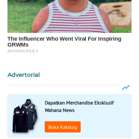
ID
MAWAKA
ID
MARTABAT
NET
PLN
WATCH
Advertorial
MKLI
Dapatkan Merchandise Eksklusif
LPKKI
Wahana News
LKKI
Buka Katalog
KOPEKLIN