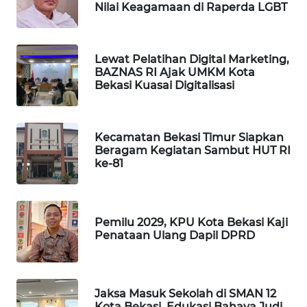
NEWS
Nilai Keagamaan di Raperda LGBT
SIBARAGAS
NEWS
Lewat Pelatihan Digital Marketing,
BAZNAS RI Ajak UMKM Kota
Bekasi Kuasai Digitalisasi
METRO
SIANTAR
NEWS
Kecamatan Bekasi Timur Siapkan
Beragam Kegiatan Sambut HUT RI
METRO
ke-81
MEDAN
NEWS
METRO
Pemilu 2029, KPU Kota Bekasi Kaji
JAKARTA
Penataan Ulang Dapil DPRD
NEWS
KRT
Jaksa Masuk Sekolah di SMAN 12
NEWS
Kota Bekasi, Edukasi Bahaya Judi