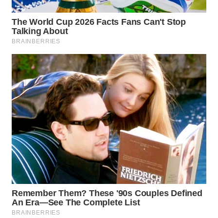
WN
INDRAMAYU
WN
KUNINGAN
WN
MAJALENGKA
WN
SUBANG
WN
SUKABUMI
WN
PURWAKARTA