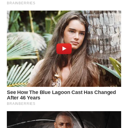
WAHANA
SPORT
WAHANA
UMKM
WAHANA
SELEB
WAHANA
PERSONA
WAHANA
OTOMOTIF
WAHANA
HEALTH