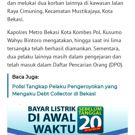
dan melukai dua korban lainnya di kawasan Jalan
REDAKSI
Raya Cimuning, Kecamatan Mustikajaya, Kota
Bekasi.
KARIR
Kapolres Metro Bekasi Kota Kombes Pol. Kusumo
DISCLAIMER
Wahyu Bintoro mengatakan, hingga saat ini lima
tersangka telah berhasil diamankan. Sementara,
Wahana
dua pelaku lainnya masih dalam pengejaran dan
News
telah masuk dalam Daftar Pencarian Orang (DPO).
Regional
Baca Juga:
WN
Polisi Tangkap Pelaku Pengeroyokan yang
SUMUT
Mengaku Debt Collector di Bekasi
WN
JAKARTA
WN
JABAR