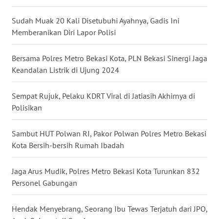
Sudah Muak 20 Kali Disetubuhi Ayahnya, Gadis Ini
WN
MALUKU
Memberanikan Diri Lapor Polisi
WN
Bersama Polres Metro Bekasi Kota, PLN Bekasi Sinergi Jaga
MALUT
Keandalan Listrik di Ujung 2024
WN
Sempat Rujuk, Pelaku KDRT Viral di Jatiasih Akhirnya di
DAIRI
Polisikan
WN
Sambut HUT Polwan RI, Pakor Polwan Polres Metro Bekasi
DANAU
Kota Bersih-bersih Rumah Ibadah
TOBA
Jaga Arus Mudik, Polres Metro Bekasi Kota Turunkan 832
WN
Personel Gabungan
NIAS
Hendak Menyebrang, Seorang Ibu Tewas Terjatuh dari JPO,
WN