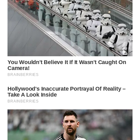
SURABAYA
WN
NATUNA
WN
BINTAN
WN
MANDALIKA
WN
LIKUPANG
WN
LABUANBAJO
WN
BORNEO