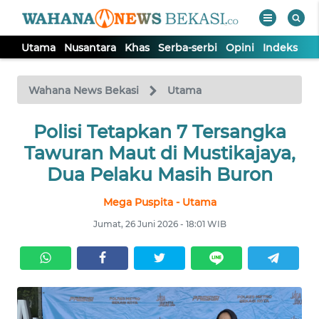
Utama
Nusantara
Khas
Serba-serbi
Opini
Indeks
WAHANA
Tutup
TV
Wahana News Bekasi
Utama
Polisi Tetapkan 7 Tersangka
UTAMA
Tawuran Maut di Mustikajaya,
NUSANTARA
Dua Pelaku Masih Buron
Mega Puspita - Utama
KHAS
Jumat, 26 Juni 2026 - 18:01 WIB
SERBA-
SERBI
OPINI