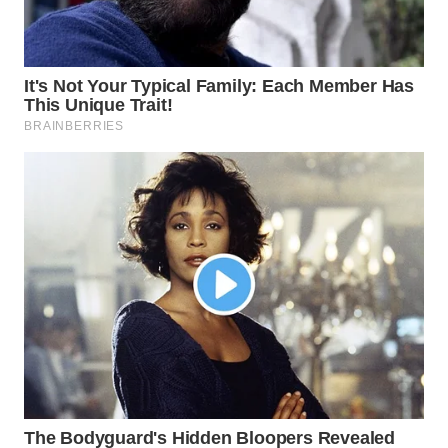
KONSUMEN
WAHANA
LISTRIK
WAHANA
TRAVEL
WAHANA
TV
WAHANANEWS
ID
WAHANANEWS
CO ID
WAHANANEWS
NET