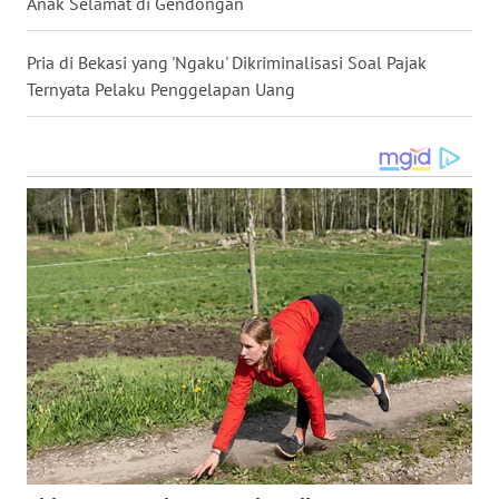
Anak Selamat di Gendongan
LANGKAT
Pria di Bekasi yang 'Ngaku' Dikriminalisasi Soal Pajak
WN
Ternyata Pelaku Penggelapan Uang
TAPANULI
SELATAN
WN
TANJUNG
LESUNG
WN
KARO
WN
SIMALUNGUN
WN
LABUHANBATU