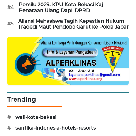
Pemilu 2029, KPU Kota Bekasi Kaji
#4
Penataan Ulang Dapil DPRD
CILEUNGSI
NEWS
Aliansi Mahasiswa Tagih Kepastian Hukum
#5
Tragedi Maut Pendopo Garut ke Polda Jabar
BERKAT
NEWS
BERAMPU
NEWS
ANUGERAH
NEWS
Trending
AKHLAK
ID
#
wali-kota-bekasi
PERAPKI
#
santika-indonesia-hotels-resorts
NEWS