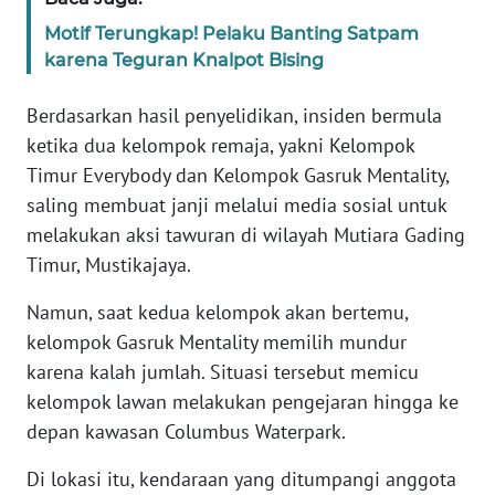
SULBAR
Motif Terungkap! Pelaku Banting Satpam
karena Teguran Knalpot Bising
WN
BABEL
Berdasarkan hasil penyelidikan, insiden bermula
ketika dua kelompok remaja, yakni Kelompok
WN
SUMBAR
Timur Everybody dan Kelompok Gasruk Mentality,
saling membuat janji melalui media sosial untuk
WN
melakukan aksi tawuran di wilayah Mutiara Gading
SUMSEL
Timur, Mustikajaya.
WN
Namun, saat kedua kelompok akan bertemu,
BENGKULU
kelompok Gasruk Mentality memilih mundur
karena kalah jumlah. Situasi tersebut memicu
WN
kelompok lawan melakukan pengejaran hingga ke
LAMPUNG
depan kawasan Columbus Waterpark.
WN
Di lokasi itu, kendaraan yang ditumpangi anggota
JATENG