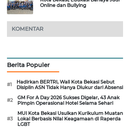
Online dan Bullying
KARING
NEWS
KOMENTAR
JURNAL
MARITIM
HUMBANG
NEWS
Berita Populer
GARONGGANG
NEWS
Hadirkan BERTRI, Wali Kota Bekasi Sebut
#1
Disiplin ASN Tidak Hanya Diukur dari Absensi
FISUELRI
GM For A Day 2026 Sukses Digelar, 43 Anak
#2
Pimpin Operasional Hotel Selama Sehari
ID
MUI Kota Bekasi Usulkan Kurikulum Muatan
ENERGI
#3
Lokal Berbasis Nilai Keagamaan di Raperda
LGBT
NEWS