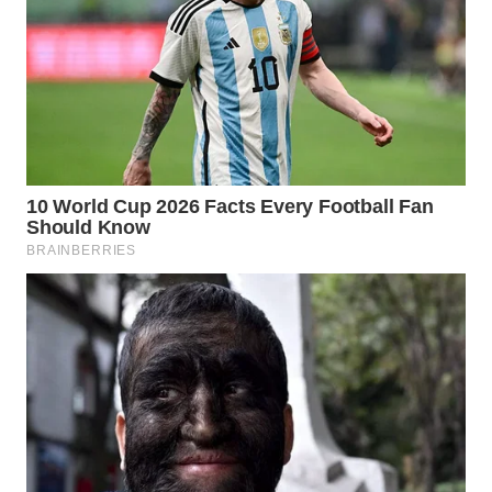
Wahana
Media
Group
WAHANA
NEWS
WAHANA
TANI
WAHANA
ADVOKAT
WAHANA
INFRASTRUKTUR
WAHANA