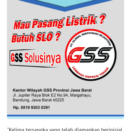
WN
BANTEN
WN
NTT
WN
KEPRI
WN
PAPUA
WN
PAPUA
BARAT
WN
"Kelima tersangka yang telah diamankan berinisial