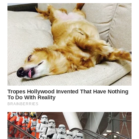
WN
PRIANGAN
TIMUR
WN
SEMARANG
WN
SOLO
WN
BOROBUDUR
WN
MADURA
WN