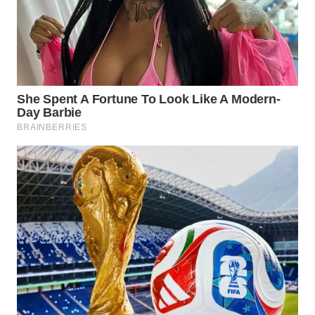
WN
SUMEDANG
WN
CIANJUR
WN
KEPULAUAN
SERIBU
WN
TANGERANG
WN
BINJAI
WN
CIREBON