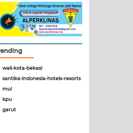
rending
wali-kota-bekasi
santika-indonesia-hotels-resorts
mui
kpu
garut