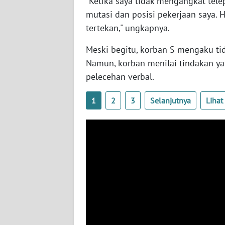
"Ketika saya tidak mengangkat tele
WN
mutasi dan posisi pekerjaan saya.
NUSANTARA
tertekan," ungkapnya.
WN
Meski begitu, korban S mengaku tid
JOGJA
Namun, korban menilai tindakan ya
pelecehan verbal.
WN
JATIM
1
2
3
Selanjutnya
Liha
WN
BALI
WN
KALBAR
WN
KALTENG