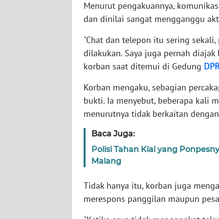
Menurut pengakuannya, komunikasi 
WN
dan dinilai sangat mengganggu akti
BABEL
"Chat dan telepon itu sering sekali,
WN
dilakukan. Saya juga pernah diajak 
SUMBAR
korban saat ditemui di Gedung
DP
WN
Korban mengaku, sebagian percaka
SUMSEL
bukti. Ia menyebut, beberapa kali 
menurutnya tidak berkaitan dengan
WN
BENGKULU
Baca Juga:
Polisi Tahan Kiai yang Ponpesn
WN
Malang
LAMPUNG
Tidak hanya itu, korban juga meng
WN
merespons panggilan maupun pesan
JATENG