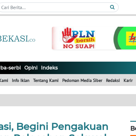
ba-serbi
Opini
Indeks
Kami
Info Iklan
Tentang Kami
Pedoman Media Siber
Redaksi
Karir
si, Begini Pengakuan
B