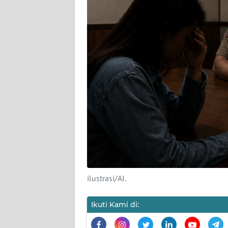
KARIR
DISCLAIMER
Wahana
News
Regional
WN
SUMUT
WN
JAKARTA
ilustrasi/AI.
WN
Ikuti Kami di:
JABAR