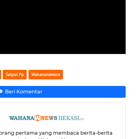
Satpol Pp
Wahananewsco
Beri Komentar
 orang pertama yang membaca berita-berita