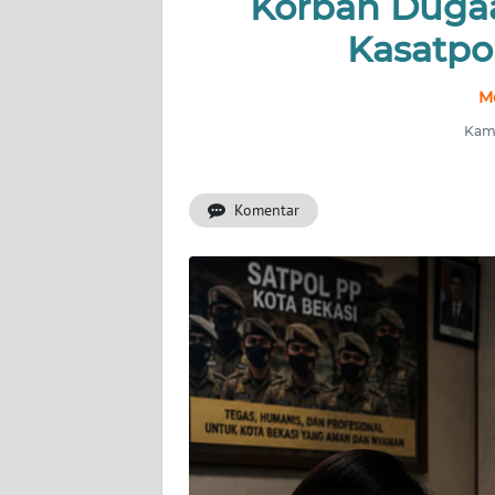
Korban Dugaa
Kasatpo
INDEKS
BERITA
M
KONTAK
Kami
KAMI
Komentar
INFO
IKLAN
TENTANG
KAMI
PEDOMAN
MEDIA
SIBER
REDAKSI