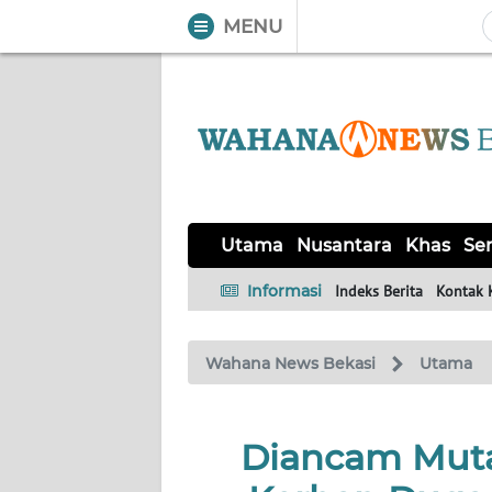
MENU
WAHANA
Tutup
TV
UTAMA
NUSANTARA
Utama
Nusantara
Khas
Ser
KHAS
Informasi
Indeks Berita
Kontak 
SERBA-
Wahana News Bekasi
Utama
SERBI
OPINI
Diancam Muta
Informasi