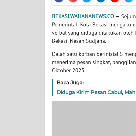
WN
BANTEN
BEKASI.WAHANANEWS.CO
—
Sejuml
Pemerintah Kota Bekasi mengaku m
WN
NTT
verbal yang diduga dilakukan oleh 
Bekasi, Nesan Sudjana.
WN
Dalah satu korban berinisial S men
KEPRI
menerima pesan singkat, panggilan 
Oktober 2025.
WN
PAPUA
Baca Juga:
Diduga Kirim Pesan Cabul, Mah
WN
PAPUA
BARAT
WN
RIAU