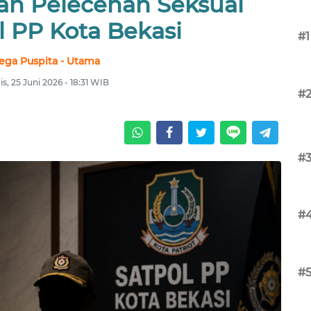
n Pelecehan Seksual
l PP Kota Bekasi
#1
ega Puspita - Utama
s, 25 Juni 2026 - 18:31 WIB
#
#
#
#