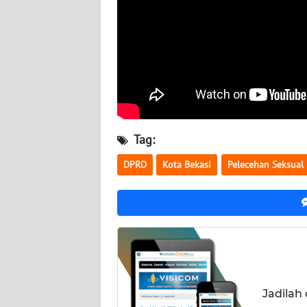
WN
KALTARA
WN
KALSEL
WN
KALTIM
Tag:
WN
DPRD
Kota Bekasi
Pelecehan Seksual
SULSEL
WN
GORONTALO
WN
SULUT
Jadilah