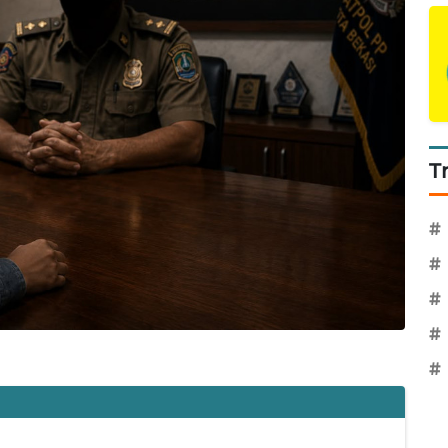
T
#
#
#
#
#