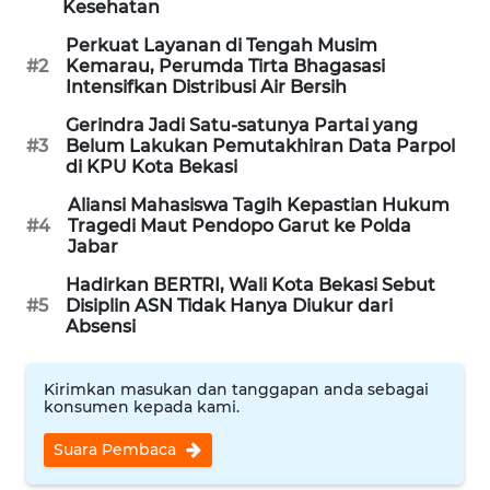
Kesehatan
Perkuat Layanan di Tengah Musim
WAHANA
#2
Kemarau, Perumda Tirta Bhagasasi
SPORT
Intensifkan Distribusi Air Bersih
Gerindra Jadi Satu-satunya Partai yang
WAHANA
#3
Belum Lakukan Pemutakhiran Data Parpol
UMKM
di KPU Kota Bekasi
Aliansi Mahasiswa Tagih Kepastian Hukum
WAHANA
#4
Tragedi Maut Pendopo Garut ke Polda
SELEB
Jabar
Hadirkan BERTRI, Wali Kota Bekasi Sebut
WAHANA
#5
Disiplin ASN Tidak Hanya Diukur dari
PERSONA
Absensi
WAHANA
Kirimkan masukan dan tanggapan anda sebagai
OTOMOTIF
konsumen kepada kami.
Suara Pembaca
WAHANA
HEALTH