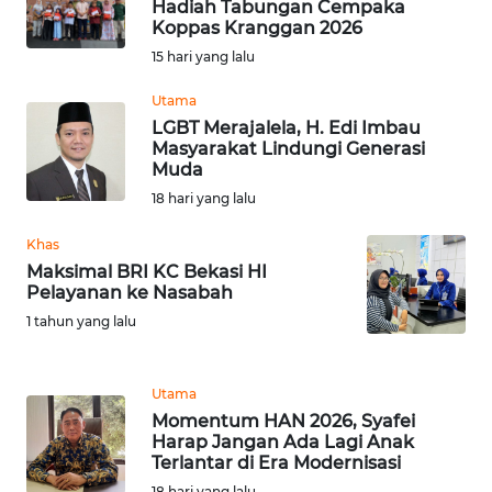
Hadiah Tabungan Cempaka
LANGKAT
Koppas Kranggan 2026
15 hari yang lalu
WN
TAPANULI
Utama
SELATAN
LGBT Merajalela, H. Edi Imbau
Masyarakat Lindungi Generasi
Muda
WN
TANJUNG
18 hari yang lalu
LESUNG
Khas
Maksimal BRI KC Bekasi HI
WN
Pelayanan ke Nasabah
KARO
1 tahun yang lalu
WN
SIMALUNGUN
Utama
Momentum HAN 2026, Syafei
WN
Harap Jangan Ada Lagi Anak
LABUHANBATU
Terlantar di Era Modernisasi
18 hari yang lalu