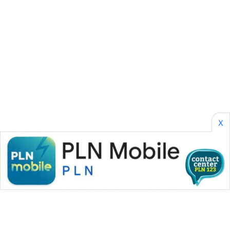
CILEUNGSI
NEWS
BERKAT
NEWS
BERAMPU
NEWS
X
ANUGERAH
NEWS
AKHLAK
ID
PERAPKI
NEWS