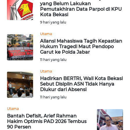
RIAU
yang Belum Lakukan
Pemutakhiran Data Parpol di KPU
Kota Bekasi
WN
9 hari yang lalu
SERAMBI
Utama
WN
Aliansi Mahasiswa Tagih Kepastian
JAMBI
Hukum Tragedi Maut Pendopo
Garut ke Polda Jabar
WN
11 hari yang lalu
SULTRA
Utama
Hadirkan BERTRI, Wali Kota Bekasi
WN
Sebut Disiplin ASN Tidak Hanya
NTB
Diukur dari Absensi
11 hari yang lalu
WN
SULTENG
Utama
Bantah Defisit, Arief Rahman
Hakim Optimis PAD 2026 Tembus
WN
90 Persen