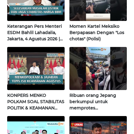
WN
NUSANTARA
Keterangan Pers Menteri
Momen Kartel Meksiko
ESDM Bahlil Lahadalia,
Berpapasan Dengan "Los
WN
Jakarta, 4 Agustus 2026 |
chotas" (Polisi)
JOGJA
Wahana Terkini
WN
JATIM
WN
BALI
KONPERS MENKO
Ribuan orang Jepang
POLKAM SOAL STABILITAS
berkumpul untuk
WN
POLITIK & KEAMANAN
memprotes
KALBAR
NASIONAL | Wahana
pembangunan masjid
Terkini
pertama di Fujisawa
WN
KALTENG