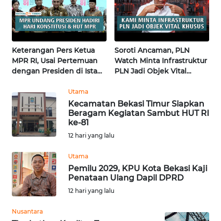
WN
KALTARA
Keterangan Pers Ketua
Soroti Ancaman, PLN
WN
MPR RI, Usai Pertemuan
Watch Minta Infrastruktur
KALSEL
dengan Presiden di Istana
PLN Jadi Objek Vital
| Wahana Terkini
Khusus | Alperklinas
Research
Utama
WN
Kecamatan Bekasi Timur Siapkan
KALTIM
Beragam Kegiatan Sambut HUT RI
ke-81
WN
12 hari yang lalu
SULSEL
Utama
Pemilu 2029, KPU Kota Bekasi Kaji
WN
Penataan Ulang Dapil DPRD
GORONTALO
12 hari yang lalu
WN
Nusantara
SULUT