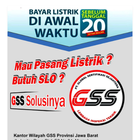
Informasi
INDEKS
BERITA
KONTAK
KAMI
INFO
IKLAN
TENTANG
KAMI
PEDOMAN
MEDIA
SIBER