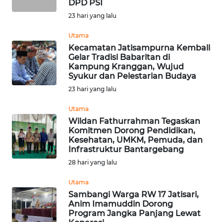
DPD PSI
23 hari yang lalu
WN
PRIANGAN
Utama
TIMUR
Kecamatan Jatisampurna Kembali
Gelar Tradisi Babaritan di
WN
Kampung Kranggan, Wujud
Syukur dan Pelestarian Budaya
SEMARANG
23 hari yang lalu
WN
Utama
SOLO
Wildan Fathurrahman Tegaskan
Komitmen Dorong Pendidikan,
WN
Kesehatan, UMKM, Pemuda, dan
Infrastruktur Bantargebang
BOROBUDUR
28 hari yang lalu
WN
Utama
MADURA
Sambangi Warga RW 17 Jatisari,
Anim Imamuddin Dorong
WN
Program Jangka Panjang Lewat