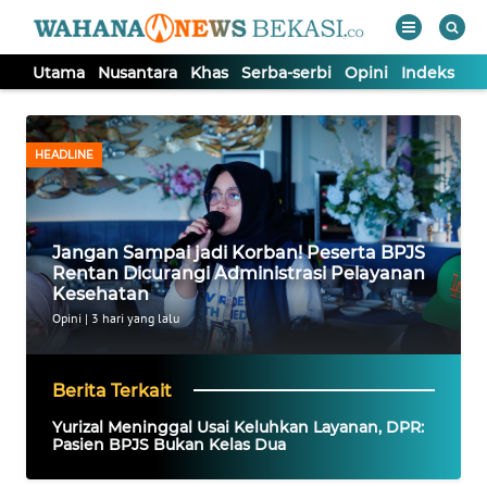
Utama
Nusantara
Khas
Serba-serbi
Opini
Indeks
WAHANA
Tutup
TV
HEADLINE
UTAMA
Jangan Sampai jadi Korban! Peserta BPJS
NUSANTARA
Rentan Dicurangi Administrasi Pelayanan
Kesehatan
KHAS
Opini
|
3 hari yang lalu
SERBA-
Berita Terkait
SERBI
Yurizal Meninggal Usai Keluhkan Layanan, DPR:
Pasien BPJS Bukan Kelas Dua
OPINI