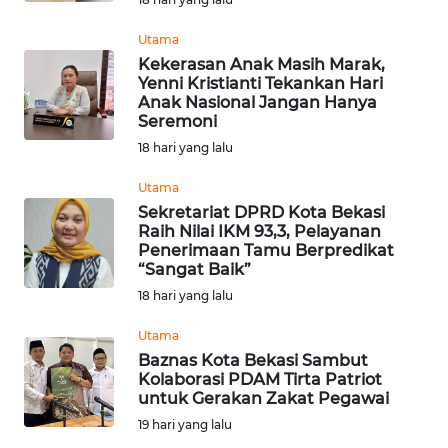
WN
Utama
TAPANULI
Kekerasan Anak Masih Marak,
TENGAH
Yenni Kristianti Tekankan Hari
Anak Nasional Jangan Hanya
WN DELI
Seremoni
SERDANG
18 hari yang lalu
Utama
WN
Sekretariat DPRD Kota Bekasi
TEBING
Raih Nilai IKM 93,3, Pelayanan
TINGGI
Penerimaan Tamu Berpredikat
“Sangat Baik”
WN
18 hari yang lalu
PAKPAK
Utama
Baznas Kota Bekasi Sambut
WN
Kolaborasi PDAM Tirta Patriot
KARAWANG
untuk Gerakan Zakat Pegawai
19 hari yang lalu
WN