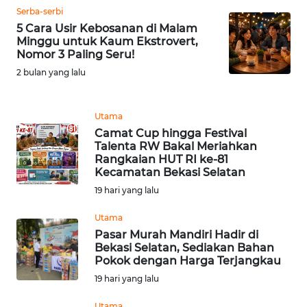
BEKASI
Serba-serbi
5 Cara Usir Kebosanan di Malam
Minggu untuk Kaum Ekstrovert,
WN
Nomor 3 Paling Seru!
BOGOR
2 bulan yang lalu
WN
DEPOK
Utama
Camat Cup hingga Festival
WN
Talenta RW Bakal Meriahkan
TAPANULI
Rangkaian HUT RI ke-81
Kecamatan Bekasi Selatan
UTARA
19 hari yang lalu
WN
Utama
SAMOSIR
Pasar Murah Mandiri Hadir di
Bekasi Selatan, Sediakan Bahan
WN
Pokok dengan Harga Terjangkau
PADANG
19 hari yang lalu
LAWAS
Utama