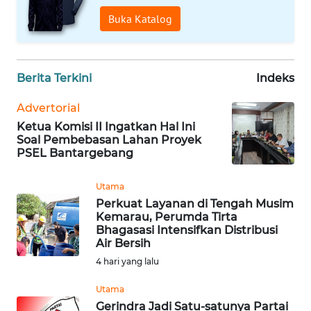
Buka Katalog
WN
BANTEN
Berita Terkini
Indeks
WN
NTT
Advertorial
Ketua Komisi II Ingatkan Hal Ini
WN
Soal Pembebasan Lahan Proyek
KEPRI
PSEL Bantargebang
WN
Utama
PAPUA
Perkuat Layanan di Tengah Musim
Kemarau, Perumda Tirta
Bhagasasi Intensifkan Distribusi
WN
Air Bersih
PAPUA
4 hari yang lalu
BARAT
Utama
WN
Gerindra Jadi Satu-satunya Partai