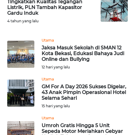
Tingkatkan Kualitas Tegangan
Listrik, PLN Tambah Kapasitor
WN
Gardu Induk
MALUKU
4 tahun yang lalu
WN
Utama
MALUT
Jaksa Masuk Sekolah di SMAN 12
Kota Bekasi, Edukasi Bahaya Judi
WN
Online dan Bullying
DAIRI
12 hari yang lalu
Utama
WN
DANAU
GM For A Day 2026 Sukses Digelar,
43 Anak Pimpin Operasional Hotel
TOBA
Selama Sehari
15 hari yang lalu
WN
NIAS
Utama
Umroh Gratis Hingga 5 Unit
WN
Sepeda Motor Meriahkan Gebyar