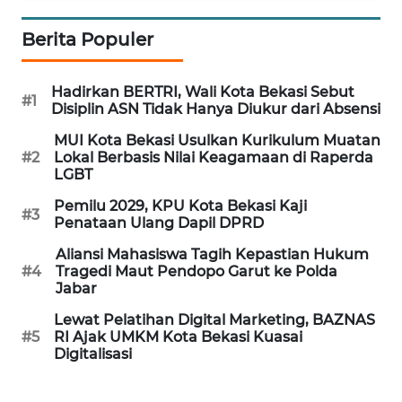
Berita Populer
WAHANA
DESA
WISATA
Hadirkan BERTRI, Wali Kota Bekasi Sebut
#1
Disiplin ASN Tidak Hanya Diukur dari Absensi
LAPAK
MUI Kota Bekasi Usulkan Kurikulum Muatan
WAHANA
#2
Lokal Berbasis Nilai Keagamaan di Raperda
LGBT
Wahana
Pemilu 2029, KPU Kota Bekasi Kaji
Network
#3
Penataan Ulang Dapil DPRD
Aliansi Mahasiswa Tagih Kepastian Hukum
KONSUMEN
#4
Tragedi Maut Pendopo Garut ke Polda
LISTRIK
Jabar
Lewat Pelatihan Digital Marketing, BAZNAS
MASYARAKAT
#5
RI Ajak UMKM Kota Bekasi Kuasai
KELISTRIKAN
Digitalisasi
WALINKI