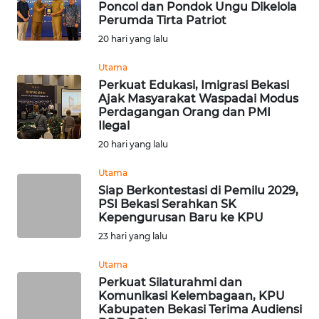
Poncol dan Pondok Ungu Dikelola
Perumda Tirta Patriot
WN
20 hari yang lalu
INDRAMAYU
Utama
WN
Perkuat Edukasi, Imigrasi Bekasi
KUNINGAN
Ajak Masyarakat Waspadai Modus
Perdagangan Orang dan PMI
Ilegal
WN
20 hari yang lalu
MAJALENGKA
Utama
WN
Siap Berkontestasi di Pemilu 2029,
SUBANG
PSI Bekasi Serahkan SK
Kepengurusan Baru ke KPU
23 hari yang lalu
WN
SUKABUMI
Utama
Perkuat Silaturahmi dan
WN
Komunikasi Kelembagaan, KPU
PURWAKARTA
Kabupaten Bekasi Terima Audiensi