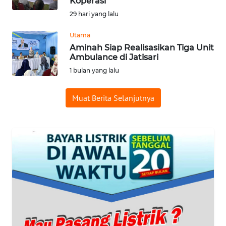
Koperasi
SURABAYA
29 hari yang lalu
WN
Utama
NATUNA
Aminah Siap Realisasikan Tiga Unit
Ambulance di Jatisari
WN
1 bulan yang lalu
BINTAN
Muat Berita Selanjutnya
WN
MANDALIKA
WN
LIKUPANG
WN
LABUANBAJO
WN
BORNEO