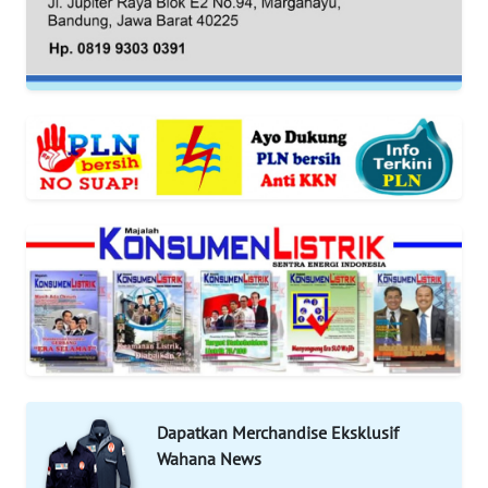
REDAKSI
KARIR
DISCLAIMER
Wahana
News
Regional
WN
SUMUT
WN
JAKARTA
Dapatkan Merchandise Eksklusif
WN
Wahana News
JABAR