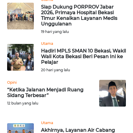
Siap Dukung PORPROV Jabar
WN
2026, Primaya Hospital Bekasi
SUMEDANG
Timur Kenalkan Layanan Medis
Unggulanan
WN
19 hari yang lalu
CIANJUR
Utama
Hadiri MPLS SMAN 10 Bekasi, Wakil
WN
Wali Kota Bekasi Beri Pesan Ini ke
KEPULAUAN
Pelajar
SERIBU
20 hari yang lalu
WN
Opini
TANGERANG
“Ketika Jalanan Menjadi Ruang
Sidang Terbesar”
WN
12 bulan yang lalu
BINJAI
Utama
WN
CIREBON
Akhirnya, Layanan Air Cabang