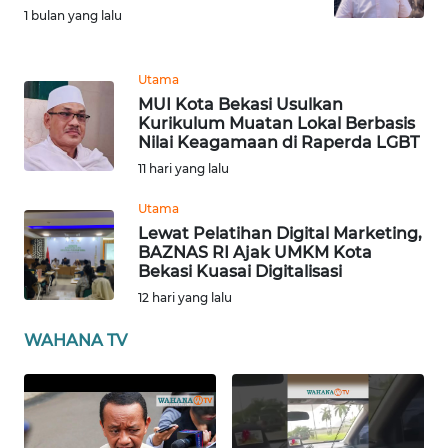
SULBAR
1 bulan yang lalu
WN
BABEL
Utama
MUI Kota Bekasi Usulkan
Kurikulum Muatan Lokal Berbasis
WN
Nilai Keagamaan di Raperda LGBT
SUMBAR
11 hari yang lalu
WN
Utama
SUMSEL
Lewat Pelatihan Digital Marketing,
BAZNAS RI Ajak UMKM Kota
Bekasi Kuasai Digitalisasi
WN
BENGKULU
12 hari yang lalu
WAHANA TV
WN
LAMPUNG
WN
JATENG