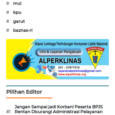
KONSUMEN
#
mui
#
kpu
WAHANA
LISTRIK
#
garut
#
baznas-ri
WAHANA
TRAVEL
WAHANA
TV
WAHANANEWS
ID
WAHANANEWS
Pilihan Editor
CO ID
Jangan Sampai jadi Korban! Peserta BPJS
WAHANANEWS
#1
Rentan Dicurangi Administrasi Pelayanan
NET