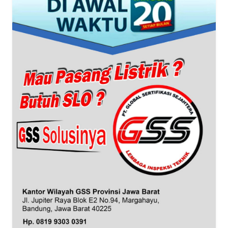
WN
BANTEN
WN
NTT
WN
KEPRI
WN
PAPUA
WN
PAPUA
BARAT
WN