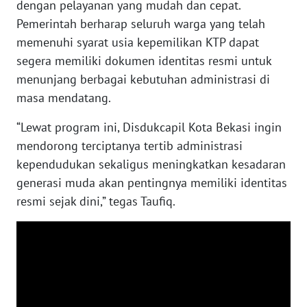
dengan pelayanan yang mudah dan cepat.
Pemerintah berharap seluruh warga yang telah
WN
memenuhi syarat usia kepemilikan KTP dapat
NUSANTARA
segera memiliki dokumen identitas resmi untuk
menunjang berbagai kebutuhan administrasi di
WN
masa mendatang.
JOGJA
“Lewat program ini, Disdukcapil Kota Bekasi ingin
WN
mendorong terciptanya tertib administrasi
JATIM
kependudukan sekaligus meningkatkan kesadaran
generasi muda akan pentingnya memiliki identitas
WN
resmi sejak dini,” tegas Taufiq.
BALI
WN
KALBAR
WN
KALTENG