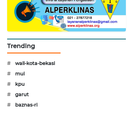
KARING
NEWS
JURNAL
MARITIM
Trending
HUMBANG
NEWS
#
wali-kota-bekasi
#
mui
GARONGGANG
NEWS
#
kpu
#
garut
FISUELRI
#
baznas-ri
ID
ENERGI
NEWS