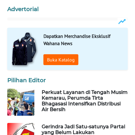
Advertorial
WAHANA
DESA
WISATA
Dapatkan Merchandise Eksklusif
LAPAK
Wahana News
WAHANA
Buka Katalog
Wahana
Network
Pilihan Editor
KONSUMEN
Perkuat Layanan di Tengah Musim
LISTRIK
Kemarau, Perumda Tirta
Bhagasasi Intensifkan Distribusi
MASYARAKAT
Air Bersih
KELISTRIKAN
Gerindra Jadi Satu-satunya Partai
WALINKI
yang Belum Lakukan