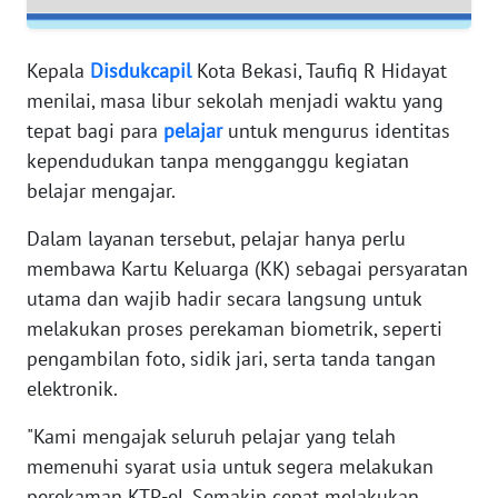
RIAU
WN
Kepala
Disdukcapil
Kota Bekasi, Taufiq R Hidayat
SERAMBI
menilai, masa libur sekolah menjadi waktu yang
tepat bagi para
pelajar
untuk mengurus identitas
WN
kependudukan tanpa mengganggu kegiatan
JAMBI
belajar mengajar.
WN
Dalam layanan tersebut, pelajar hanya perlu
SULTRA
membawa Kartu Keluarga (KK) sebagai persyaratan
utama dan wajib hadir secara langsung untuk
WN
melakukan proses perekaman biometrik, seperti
NTB
pengambilan foto, sidik jari, serta tanda tangan
elektronik.
WN
SULTENG
"Kami mengajak seluruh pelajar yang telah
memenuhi syarat usia untuk segera melakukan
WN
perekaman KTP-el. Semakin cepat melakukan