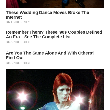
BEKASI
WN
BOGOR
WN
DEPOK
WN
TAPANULI
UTARA
WN
SAMOSIR
WN
PADANG
LAWAS