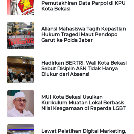
ID
Pemutakhiran Data Parpol di KPU
Kota Bekasi
MAWAKA
ID
Aliansi Mahasiswa Tagih Kepastian
Hukum Tragedi Maut Pendopo
Garut ke Polda Jabar
MARTABAT
NET
PLN
Hadirkan BERTRI, Wali Kota Bekasi
Sebut Disiplin ASN Tidak Hanya
WATCH
Diukur dari Absensi
MKLI
MUI Kota Bekasi Usulkan
LPKKI
Kurikulum Muatan Lokal Berbasis
Nilai Keagamaan di Raperda LGBT
LKKI
Lewat Pelatihan Digital Marketing,
KOPEKLIN