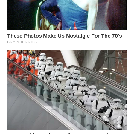
WN
SUMEDANG
WN
CIANJUR
WN
KEPULAUAN
SERIBU
WN
TANGERANG
WN
BINJAI
WN
CIREBON