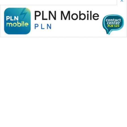
WAHANA MEDIA GROUP
|
|
|
WAHANA NEWS co
WAHANA TANI
WAHANA ADVOKAT
|
|
WAHANA INFRASTRUKTUR
WAHANA KONSUMEN
|
|
|
WAHANA LISTRIK
WAHANA TRAVEL
WAHANA TV