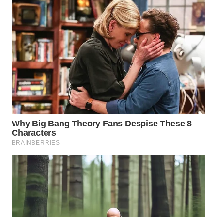
WN
PRIANGAN
TIMUR
WN
SEMARANG
WN
SOLO
WN
BOROBUDUR
WN
MADURA
WN