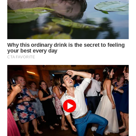
WN
TAPANULI
TENGAH
WN DELI
SERDANG
WN
TEBING
TINGGI
WN
PAKPAK
WN
KARAWANG
WN