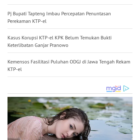
LANGKAT
Pj Bupati Tapteng Imbau Percepatan Penuntasan
WN
Perekaman KTP-el
TAPANULI
SELATAN
Kasus Korupsi KTP-el KPK Belum Temukan Bukti
Keterlibatan Ganjar Pranowo
WN
TANJUNG
Kemensos Fasilitasi Puluhan ODGJ di Jawa Tengah Rekam
LESUNG
KTP-el
WN
KARO
WN
SIMALUNGUN
WN
LABUHANBATU