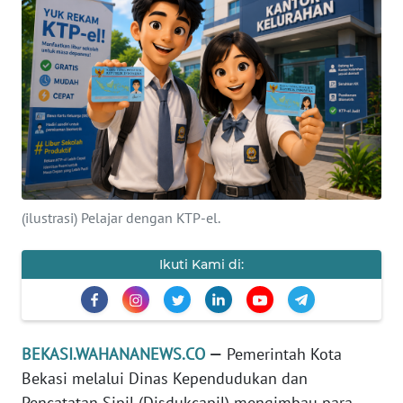
Informasi
INDEKS
BERITA
KONTAK
KAMI
INFO
(ilustrasi) Pelajar dengan KTP-el.
IKLAN
Ikuti Kami di:
TENTANG
KAMI
PEDOMAN
BEKASI.WAHANANEWS.CO
—
Pemerintah Kota
MEDIA
SIBER
Bekasi melalui Dinas Kependudukan dan
Pencatatan Sipil (Disdukcapil) mengimbau para