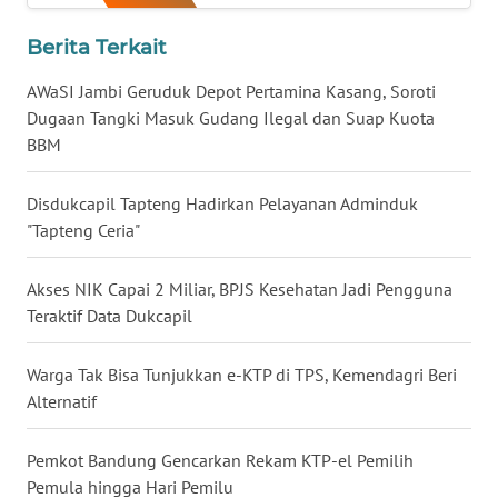
Berita Terkait
WN
MALUKU
AWaSI Jambi Geruduk Depot Pertamina Kasang, Soroti
Dugaan Tangki Masuk Gudang Ilegal dan Suap Kuota
WN
BBM
MALUT
Disdukcapil Tapteng Hadirkan Pelayanan Adminduk
WN
"Tapteng Ceria"
DAIRI
Akses NIK Capai 2 Miliar, BPJS Kesehatan Jadi Pengguna
WN
Teraktif Data Dukcapil
DANAU
TOBA
Warga Tak Bisa Tunjukkan e-KTP di TPS, Kemendagri Beri
WN
Alternatif
NIAS
Pemkot Bandung Gencarkan Rekam KTP-el Pemilih
WN
Pemula hingga Hari Pemilu