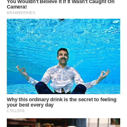
WN
INDRAMAYU
WN
KUNINGAN
WN
MAJALENGKA
WN
SUBANG
WN
SUKABUMI
WN
PURWAKARTA