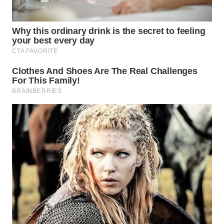
Wahana
Media
Group
WAHANA
NEWS
WAHANA
TANI
WAHANA
ADVOKAT
WAHANA
INFRASTRUKTUR
WAHANA