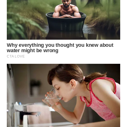
SURABAYA
WN
NATUNA
WN
BINTAN
WN
MANDALIKA
WN
LIKUPANG
WN
LABUANBAJO
WN
BORNEO