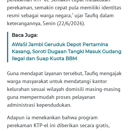
SULBAR
perekaman, semakin cepat pula memiliki identitas
resmi sebagai warga negara," ujar Taufiq dalam
WN
BABEL
keterangannya, Senin (22/6/2026).
Baca Juga:
WN
SUMBAR
AWaSI Jambi Geruduk Depot Pertamina
Kasang, Soroti Dugaan Tangki Masuk Gudang
Ilegal dan Suap Kuota BBM
WN
SUMSEL
Guna mendapat layanan tersebut, Taufiq mengajak
warga masyarakat untuk mendatangi kantor
WN
BENGKULU
kelurahan sesuai wilayah domisili masing-masing
guna mempermudah proses pelayanan
WN
administrasi kependudukan.
LAMPUNG
Adapun ia menekankan bahwa program
WN
perekaman KTP-el ini diberikan secara gratis,
JATENG