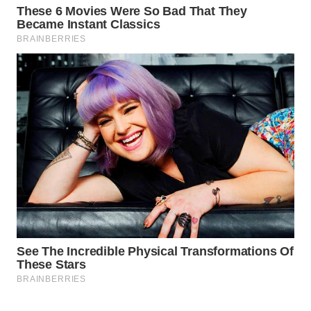
WAHANA
SPORT
WAHANA
UMKM
WAHANA
SELEB
WAHANA
PERSONA
WAHANA
OTOMOTIF
WAHANA
HEALTH