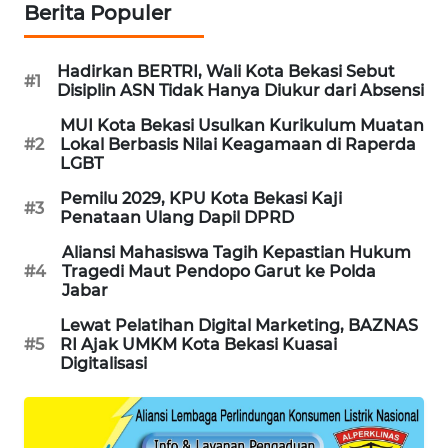
NEWS
Berita Populer
SIBARAGAS
Hadirkan BERTRI, Wali Kota Bekasi Sebut
NEWS
#1
Disiplin ASN Tidak Hanya Diukur dari Absensi
MUI Kota Bekasi Usulkan Kurikulum Muatan
METRO
#2
Lokal Berbasis Nilai Keagamaan di Raperda
SIANTAR
LGBT
NEWS
Pemilu 2029, KPU Kota Bekasi Kaji
#3
Penataan Ulang Dapil DPRD
METRO
MEDAN
Aliansi Mahasiswa Tagih Kepastian Hukum
NEWS
#4
Tragedi Maut Pendopo Garut ke Polda
Jabar
METRO
Lewat Pelatihan Digital Marketing, BAZNAS
JAKARTA
#5
RI Ajak UMKM Kota Bekasi Kuasai
NEWS
Digitalisasi
KRT
NEWS