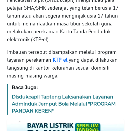
REDAKSI
pelajar SMA/SMK sederajat yang telah berusia 17
tahun atau akan segera menginjak usia 17 tahun
KARIR
untuk memanfaatkan masa libur sekolah guna
melakukan perekaman Kartu Tanda Penduduk
DISCLAIMER
elektronik (KTP-el).
Imbauan tersebut disampaikan melalui program
Wahana
News
layanan perekaman
KTP-el
yang dapat dilakukan
Regional
langsung di kantor kelurahan sesuai domisili
masing-masing warga.
WN
SUMUT
Baca Juga:
Disdukcapil Tapteng Laksanakan Layanan
WN
Adminduk Jemput Bola Melalui "PROGRAM
JAKARTA
PANDAN KEREN"
WN
JABAR