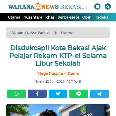
Utama
Nusantara
Khas
Serba-serbi
Opini
Indeks
WAHANA
Tutup
TV
Wahana News Bekasi
Utama
Disdukcapil Kota Bekasi Ajak
UTAMA
Pelajar Rekam KTP-el Selama
NUSANTARA
Libur Sekolah
Mega Puspita - Utama
KHAS
Senin, 22 Juni 2026 - 10:11 WIB
SERBA-
SERBI
OPINI