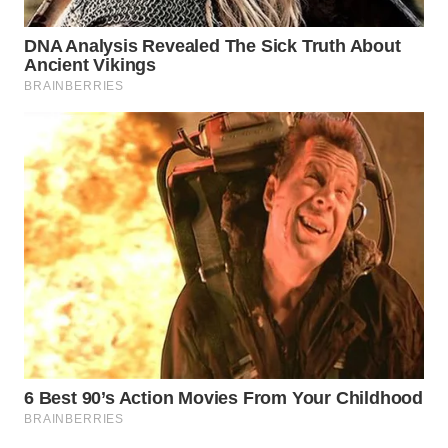
KONSUMEN
WAHANA
LISTRIK
WAHANA
TRAVEL
WAHANA
TV
WAHANANEWS
ID
WAHANANEWS
CO ID
WAHANANEWS
NET