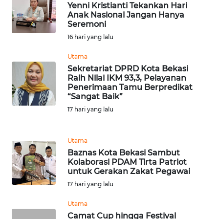
RIAU
Yenni Kristianti Tekankan Hari
Anak Nasional Jangan Hanya
Seremoni
WN
16 hari yang lalu
SERAMBI
Utama
WN
Sekretariat DPRD Kota Bekasi
JAMBI
Raih Nilai IKM 93,3, Pelayanan
Penerimaan Tamu Berpredikat
“Sangat Baik”
WN
17 hari yang lalu
SULTRA
WN
Utama
NTB
Baznas Kota Bekasi Sambut
Kolaborasi PDAM Tirta Patriot
untuk Gerakan Zakat Pegawai
WN
SULTENG
17 hari yang lalu
Utama
WN
Camat Cup hingga Festival