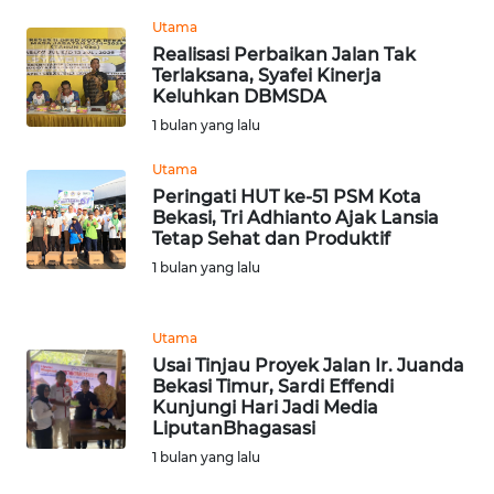
LANGKAT
Utama
Realisasi Perbaikan Jalan Tak
WN
Terlaksana, Syafei Kinerja
TAPANULI
Keluhkan DBMSDA
SELATAN
1 bulan yang lalu
Utama
WN
TANJUNG
Peringati HUT ke-51 PSM Kota
Bekasi, Tri Adhianto Ajak Lansia
LESUNG
Tetap Sehat dan Produktif
1 bulan yang lalu
WN
KARO
Utama
WN
Usai Tinjau Proyek Jalan Ir. Juanda
SIMALUNGUN
Bekasi Timur, Sardi Effendi
Kunjungi Hari Jadi Media
LiputanBhagasasi
WN
1 bulan yang lalu
LABUHANBATU