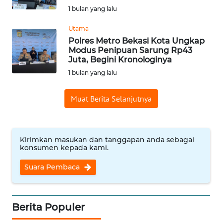
1 bulan yang lalu
WN
Utama
INDRAMAYU
Polres Metro Bekasi Kota Ungkap
Modus Penipuan Sarung Rp43
WN
Juta, Begini Kronologinya
KUNINGAN
1 bulan yang lalu
WN
Muat Berita Selanjutnya
MAJALENGKA
WN
Kirimkan masukan dan tanggapan anda sebagai
SUBANG
konsumen kepada kami.
Suara Pembaca
WN
SUKABUMI
WN
Berita Populer
PURWAKARTA