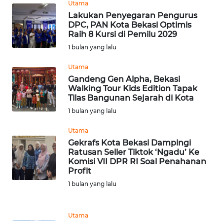
Utama
WN
Lakukan Penyegaran Pengurus
TAPANULI
DPC, PAN Kota Bekasi Optimis
TENGAH
Raih 8 Kursi di Pemilu 2029
1 bulan yang lalu
WN DELI
Utama
SERDANG
Gandeng Gen Alpha, Bekasi
Walking Tour Kids Edition Tapak
WN
Tilas Bangunan Sejarah di Kota
TEBING
1 bulan yang lalu
TINGGI
Utama
WN
Gekrafs Kota Bekasi Dampingi
Ratusan Seller Tiktok ‘Ngadu’ Ke
PAKPAK
Komisi VII DPR RI Soal Penahanan
Profit
WN
1 bulan yang lalu
KARAWANG
WN
Utama