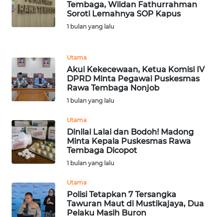
Tembaga, Wildan Fathurrahman
WN
Soroti Lemahnya SOP Kapus
SUMEDANG
1 bulan yang lalu
WN
Utama
CIANJUR
Akui Kekecewaan, Ketua Komisi IV
DPRD Minta Pegawai Puskesmas
WN
Rawa Tembaga Nonjob
KEPULAUAN
1 bulan yang lalu
SERIBU
Utama
WN
Dinilai Lalai dan Bodoh! Madong
TANGERANG
Minta Kepala Puskesmas Rawa
Tembaga Dicopot
1 bulan yang lalu
WN
BINJAI
Utama
Polisi Tetapkan 7 Tersangka
WN
Tawuran Maut di Mustikajaya, Dua
CIREBON
Pelaku Masih Buron