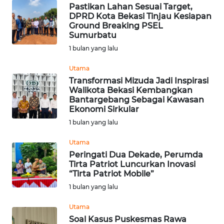
BEKASI
Pastikan Lahan Sesuai Target,
DPRD Kota Bekasi Tinjau Kesiapan
Ground Breaking PSEL
WN
Sumurbatu
BOGOR
1 bulan yang lalu
WN
Utama
DEPOK
Transformasi Mizuda Jadi Inspirasi
Walikota Bekasi Kembangkan
Bantargebang Sebagai Kawasan
WN
Ekonomi Sirkular
TAPANULI
1 bulan yang lalu
UTARA
Utama
WN
Peringati Dua Dekade, Perumda
SAMOSIR
Tirta Patriot Luncurkan Inovasi
“Tirta Patriot Mobile”
1 bulan yang lalu
WN
PADANG
Utama
LAWAS
Soal Kasus Puskesmas Rawa