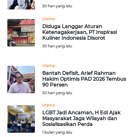
30 hari yang lalu
WN
Utama
MALUKU
Diduga Langgar Aturan
Ketenagakerjaan, PT Inspirasi
WN
Kuliner Indonesia Disorot
MALUT
30 hari yang lalu
WN
DAIRI
Utama
Bantah Defisit, Arief Rahman
Hakim Optimis PAD 2026 Tembus
WN
90 Persen
DANAU
30 hari yang lalu
TOBA
Utama
WN
LGBT Jadi Ancaman, H Edi Ajak
NIAS
Masyarakat Jaga Wilayah dan
Sosialisasikan Perda
1 bulan yang lalu
WN