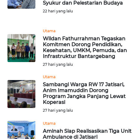
Syukur dan Pelestarian Budaya
22 hari yang lalu
WN
KALTARA
Utama
WN
Wildan Fathurrahman Tegaskan
KALSEL
Komitmen Dorong Pendidikan,
Kesehatan, UMKM, Pemuda, dan
Infrastruktur Bantargebang
WN
27 hari yang lalu
KALTIM
Utama
WN
Sambangi Warga RW 17 Jatisari,
SULSEL
Anim Imamuddin Dorong
Program Jangka Panjang Lewat
Koperasi
WN
27 hari yang lalu
GORONTALO
Utama
WN
Aminah Siap Realisasikan Tiga Unit
SULUT
Ambulance di Jatisari