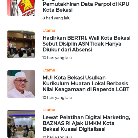
Pemutakhiran Data Parpol di KPU
Kota Bekasi
Informasi
8 hari yang lalu
INDEKS
BERITA
Utama
Hadirkan BERTRI, Wali Kota Bekasi
Sebut Disiplin ASN Tidak Hanya
KONTAK
Diukur dari Absensi
KAMI
10 hari yang lalu
INFO
Utama
IKLAN
MUI Kota Bekasi Usulkan
Kurikulum Muatan Lokal Berbasis
Nilai Keagamaan di Raperda LGBT
TENTANG
10 hari yang lalu
KAMI
Utama
PEDOMAN
Lewat Pelatihan Digital Marketing,
MEDIA
BAZNAS RI Ajak UMKM Kota
SIBER
Bekasi Kuasai Digitalisasi
10 hari yang lalu