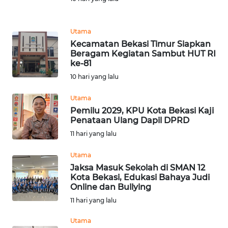
REDAKSI
Utama
KARIR
Kecamatan Bekasi Timur Siapkan
Beragam Kegiatan Sambut HUT RI
ke-81
DISCLAIMER
10 hari yang lalu
Wahana
Utama
News
Regional
Pemilu 2029, KPU Kota Bekasi Kaji
Penataan Ulang Dapil DPRD
11 hari yang lalu
WN
SUMUT
Utama
Jaksa Masuk Sekolah di SMAN 12
WN
Kota Bekasi, Edukasi Bahaya Judi
JAKARTA
Online dan Bullying
11 hari yang lalu
WN
Utama
JABAR