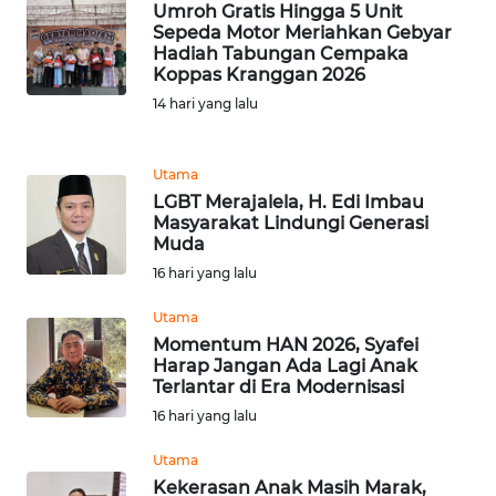
Umroh Gratis Hingga 5 Unit
Sepeda Motor Meriahkan Gebyar
WN
Hadiah Tabungan Cempaka
BANTEN
Koppas Kranggan 2026
14 hari yang lalu
WN
NTT
Utama
LGBT Merajalela, H. Edi Imbau
WN
Masyarakat Lindungi Generasi
KEPRI
Muda
16 hari yang lalu
WN
PAPUA
Utama
Momentum HAN 2026, Syafei
Harap Jangan Ada Lagi Anak
WN
Terlantar di Era Modernisasi
PAPUA
16 hari yang lalu
BARAT
Utama
WN
Kekerasan Anak Masih Marak,