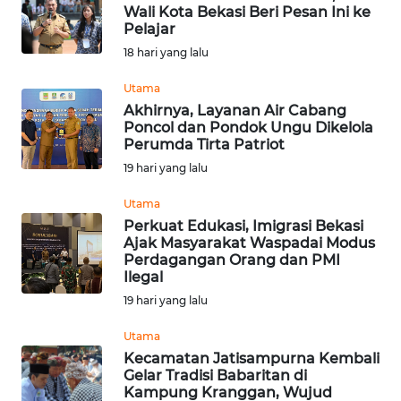
Wali Kota Bekasi Beri Pesan Ini ke
Pelajar
WN
18 hari yang lalu
NUSANTARA
Utama
Akhirnya, Layanan Air Cabang
WN
Poncol dan Pondok Ungu Dikelola
JOGJA
Perumda Tirta Patriot
19 hari yang lalu
WN
JATIM
Utama
Perkuat Edukasi, Imigrasi Bekasi
Ajak Masyarakat Waspadai Modus
WN
Perdagangan Orang dan PMI
BALI
Ilegal
19 hari yang lalu
WN
KALBAR
Utama
Kecamatan Jatisampurna Kembali
Gelar Tradisi Babaritan di
WN
Kampung Kranggan, Wujud
KALTENG