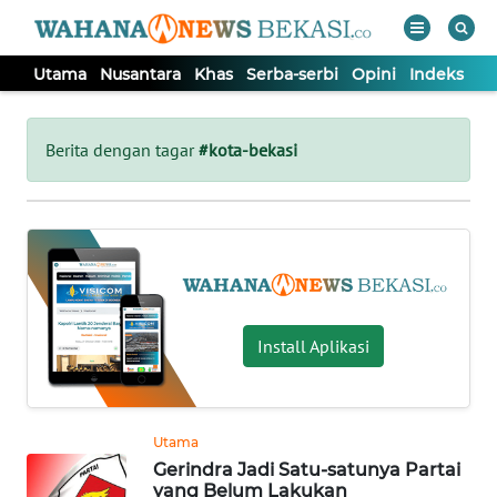
Utama
Nusantara
Khas
Serba-serbi
Opini
Indeks
WAHANA
Tutup
TV
Berita dengan tagar
#kota-bekasi
UTAMA
NUSANTARA
KHAS
Install Aplikasi
SERBA-
SERBI
Utama
Gerindra Jadi Satu-satunya Partai
OPINI
yang Belum Lakukan