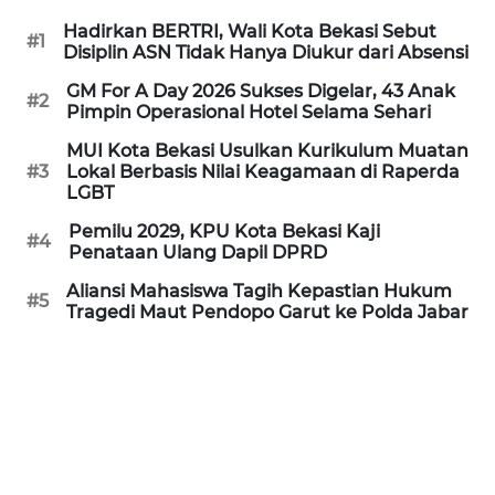
Hadirkan BERTRI, Wali Kota Bekasi Sebut
#1
WN
Disiplin ASN Tidak Hanya Diukur dari Absensi
PRIANGAN
TIMUR
GM For A Day 2026 Sukses Digelar, 43 Anak
#2
Pimpin Operasional Hotel Selama Sehari
WN
MUI Kota Bekasi Usulkan Kurikulum Muatan
#3
Lokal Berbasis Nilai Keagamaan di Raperda
SEMARANG
LGBT
WN
Pemilu 2029, KPU Kota Bekasi Kaji
#4
Penataan Ulang Dapil DPRD
SOLO
Aliansi Mahasiswa Tagih Kepastian Hukum
#5
Tragedi Maut Pendopo Garut ke Polda Jabar
WN
BOROBUDUR
WN
MADURA
WN