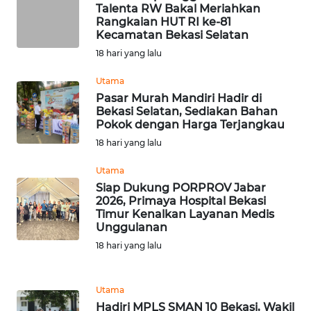
SULBAR
Talenta RW Bakal Meriahkan
Rangkaian HUT RI ke-81
Kecamatan Bekasi Selatan
WN
BABEL
18 hari yang lalu
Utama
WN
Pasar Murah Mandiri Hadir di
SUMBAR
Bekasi Selatan, Sediakan Bahan
Pokok dengan Harga Terjangkau
WN
18 hari yang lalu
SUMSEL
Utama
Siap Dukung PORPROV Jabar
WN
2026, Primaya Hospital Bekasi
BENGKULU
Timur Kenalkan Layanan Medis
Unggulanan
WN
18 hari yang lalu
LAMPUNG
Utama
WN
Hadiri MPLS SMAN 10 Bekasi, Wakil
JATENG