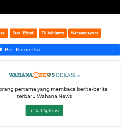
asi
Sardi Efendi
Tri Adhianto
Wahananewsco
Beri Komentar
 orang pertama yang membaca berita-berita
terbaru Wahana News
Install Aplikasi