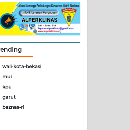
rending
wali-kota-bekasi
mui
kpu
garut
baznas-ri