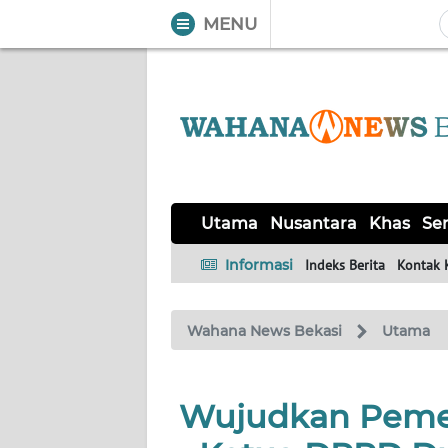
MENU
WAHANA
Tutup
TV
UTAMA
NUSANTARA
Utama
Nusantara
Khas
Ser
KHAS
Informasi
Indeks Berita
Kontak 
SERBA-
Wahana News Bekasi
Utama
SERBI
OPINI
Wujudkan Pemer
Informasi