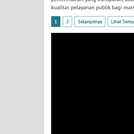
WN
kualitas pelayanan publik bagi mas
NUSANTARA
1
2
Selanjutnya
Lihat Sem
WN
JOGJA
WN
JATIM
WN
BALI
WN
KALBAR
WN
KALTENG