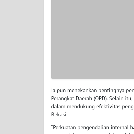
WN
SERAMBI
WN
JAMBI
WN
SULTRA
WN
NTB
Ia pun menekankan pentingnya peng
WN
Perangkat Daerah (OPD). Selain itu, 
SULTENG
dalam mendukung efektivitas penga
Bekasi.
WN
SULBAR
“Perkuatan pengendalian internal h