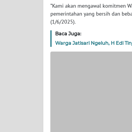
WN
”Kami akan mengawal komitmen Wal
BANTEN
pemerintahan yang bersih dan beb
(1/6/2025).
WN
NTT
Baca Juga:
Warga Jatisari Ngeluh, H Edi Ti
WN
KEPRI
WN
PAPUA
WN
PAPUA
BARAT
WN
RIAU