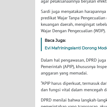
agar pelaksanaannya berjalan efekt
WN
BABEL
Sardi juga menyatakan harapannya
predikat Wajar Tanpa Pengecualian
WN
keuangan daerah, mengingat sebel
SUMBAR
Wajar Dengan Pengecualian (WDP).
Baca Juga:
WN
SUMSEL
Evi Mafriningsianti Dorong Mo
WN
Dalam hal pengawasan, DPRD juga 
BENGKULU
Pemerintah (APIP), khususnya Inspe
anggaran yang memadai.
WN
LAMPUNG
“APIP harus diperkuat, termasuk dar
dan fungsi vital dalam mencegah d
WN
JATENG
DPRD menilai bahwa langkah-langk
pemerintahan yang transparan, aku