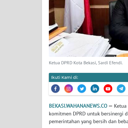
KARIR
DISCLAIMER
Wahana
News
Regional
Ketua DPRD Kota Bekasi, Sardi Efendi.
WN
SUMUT
Ikuti Kami di:
WN
JAKARTA
BEKASI.WAHANANEWS.CO
—
Ketua 
WN
komitmen DPRD untuk bersinergi da
JABAR
pemerintahan yang bersih dan bebas