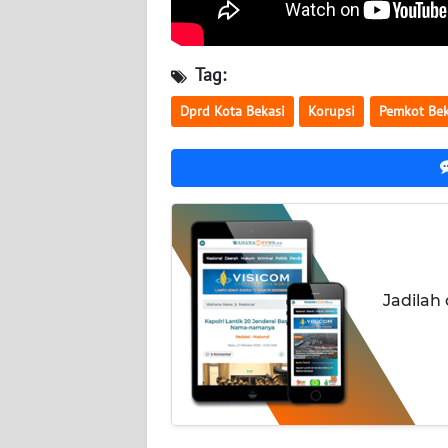
WN
KALTARA
Tag:
WN
KALSEL
Dprd Kota Bekasi
Korupsi
Pemkot Bek
WN
KALTIM
WN
SULSEL
Jadilah
WN
GORONTALO
WN
SULUT