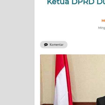
Ketua DPRD Du
INDEKS
BERITA
M
KONTAK
Ming
KAMI
Komentar
INFO
IKLAN
TENTANG
KAMI
PEDOMAN
MEDIA
SIBER
REDAKSI