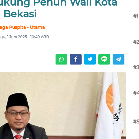
kung Penuh Wali Kota
Bekasi
#1
ega Puspita - Utama
gu, 1 Juni 2025 - 10:49 WIB
#
#
#
#