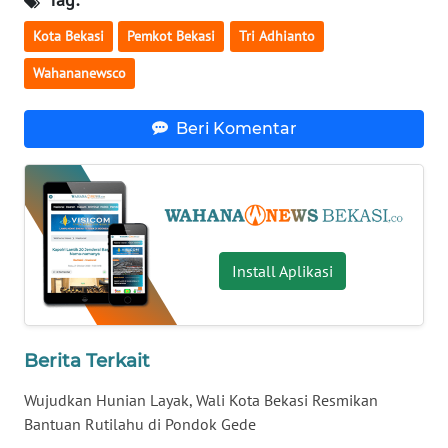
Kota Bekasi
Pemkot Bekasi
Tri Adhianto
WN
KALTARA
Wahananewsco
WN
Beri Komentar
KALSEL
WN
KALTIM
WN
Install Aplikasi
SULSEL
WN
Berita Terkait
GORONTALO
Wujudkan Hunian Layak, Wali Kota Bekasi Resmikan
WN
Bantuan Rutilahu di Pondok Gede
SULUT