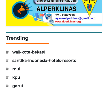
SONYA
ASA
NEWS
Trending
#
wali-kota-bekasi
#
santika-indonesia-hotels-resorts
#
mui
#
kpu
#
garut