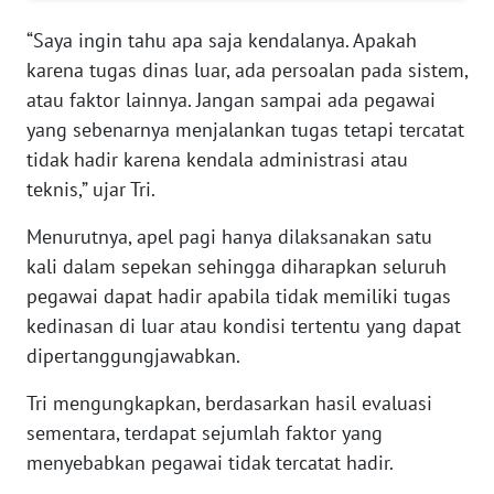
RIAU
“Saya ingin tahu apa saja kendalanya. Apakah
WN
karena tugas dinas luar, ada persoalan pada sistem,
SERAMBI
atau faktor lainnya. Jangan sampai ada pegawai
yang sebenarnya menjalankan tugas tetapi tercatat
WN
tidak hadir karena kendala administrasi atau
JAMBI
teknis,” ujar Tri.
WN
Menurutnya, apel pagi hanya dilaksanakan satu
SULTRA
kali dalam sepekan sehingga diharapkan seluruh
pegawai dapat hadir apabila tidak memiliki tugas
WN
kedinasan di luar atau kondisi tertentu yang dapat
NTB
dipertanggungjawabkan.
WN
Tri mengungkapkan, berdasarkan hasil evaluasi
SULTENG
sementara, terdapat sejumlah faktor yang
menyebabkan pegawai tidak tercatat hadir.
WN