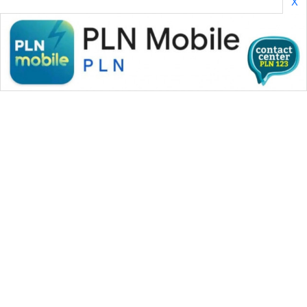
X
WAHANA MEDIA GROUP
|
|
|
WAHANA NEWS co
WAHANA TANI
WAHANA ADVOKAT
|
|
WAHANA INFRASTRUKTUR
WAHANA KONSUMEN
|
|
|
WAHANA LISTRIK
WAHANA TRAVEL
WAHANA TV