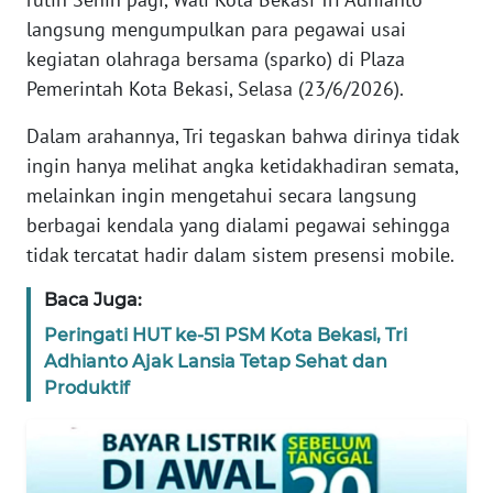
REDAKSI
langsung mengumpulkan para pegawai usai
kegiatan olahraga bersama (sparko) di Plaza
KARIR
Pemerintah Kota Bekasi, Selasa (23/6/2026).
Dalam arahannya, Tri tegaskan bahwa dirinya tidak
DISCLAIMER
ingin hanya melihat angka ketidakhadiran semata,
melainkan ingin mengetahui secara langsung
Wahana
News
berbagai kendala yang dialami pegawai sehingga
Regional
tidak tercatat hadir dalam sistem presensi mobile.
WN
Baca Juga:
SUMUT
Peringati HUT ke-51 PSM Kota Bekasi, Tri
Adhianto Ajak Lansia Tetap Sehat dan
WN
Produktif
JAKARTA
WN
JABAR