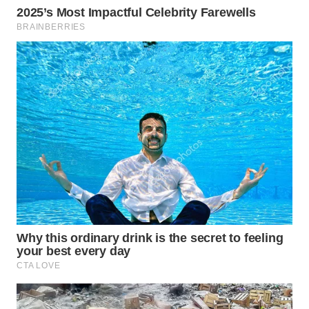
KONSUMEN
WAHANA
LISTRIK
WAHANA
TRAVEL
WAHANA
TV
WAHANANEWS
ID
WAHANANEWS
CO ID
WAHANANEWS
NET