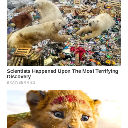
WAHANA
SPORT
WAHANA
UMKM
WAHANA
SELEB
WAHANA
PERSONA
WAHANA
OTOMOTIF
WAHANA
HEALTH