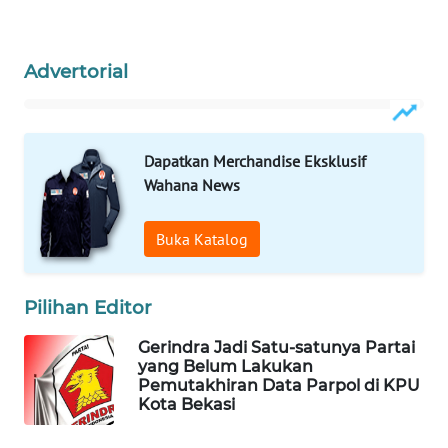
PORTAL
KONSUMEN
Advertorial
FORWAMKI
Dapatkan Merchandise Eksklusif
ALPERKLINAS
Wahana News
FORJASIDA
Buka Katalog
TAMBANG
NEWS
Pilihan Editor
Gerindra Jadi Satu-satunya Partai
SITUNGIR
yang Belum Lakukan
NEWS
Pemutakhiran Data Parpol di KPU
Kota Bekasi
SIDIKALANG