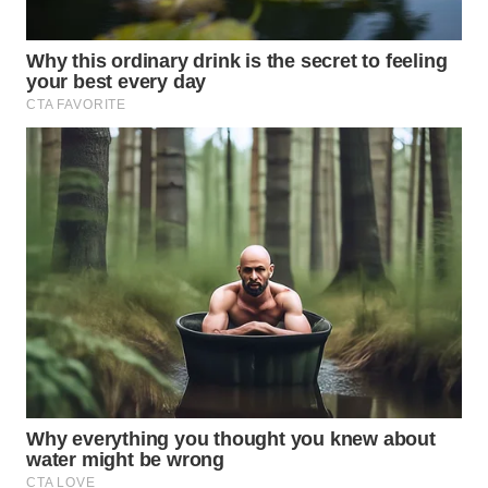
ID
MAWAKA
ID
MARTABAT
NET
PLN
WATCH
MKLI
LPKKI
LKKI
KOPEKLIN