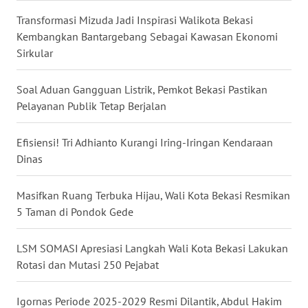
Transformasi Mizuda Jadi Inspirasi Walikota Bekasi
WN
Kembangkan Bantargebang Sebagai Kawasan Ekonomi
MALUKU
Sirkular
WN
Soal Aduan Gangguan Listrik, Pemkot Bekasi Pastikan
MALUT
Pelayanan Publik Tetap Berjalan
WN
Efisiensi! Tri Adhianto Kurangi Iring-Iringan Kendaraan
DAIRI
Dinas
WN
Masifkan Ruang Terbuka Hijau, Wali Kota Bekasi Resmikan
DANAU
TOBA
5 Taman di Pondok Gede
WN
LSM SOMASI Apresiasi Langkah Wali Kota Bekasi Lakukan
NIAS
Rotasi dan Mutasi 250 Pejabat
WN
Igornas Periode 2025-2029 Resmi Dilantik, Abdul Hakim