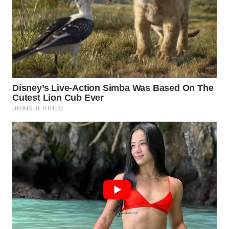
WN
SUMEDANG
WN
CIANJUR
WN
KEPULAUAN
SERIBU
WN
TANGERANG
WN
BINJAI
WN
CIREBON