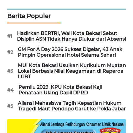
CILEUNGSI
Berita Populer
NEWS
BERKAT
Hadirkan BERTRI, Wali Kota Bekasi Sebut
#1
NEWS
Disiplin ASN Tidak Hanya Diukur dari Absensi
GM For A Day 2026 Sukses Digelar, 43 Anak
#2
BERAMPU
Pimpin Operasional Hotel Selama Sehari
NEWS
MUI Kota Bekasi Usulkan Kurikulum Muatan
#3
Lokal Berbasis Nilai Keagamaan di Raperda
ANUGERAH
LGBT
NEWS
Pemilu 2029, KPU Kota Bekasi Kaji
#4
Penataan Ulang Dapil DPRD
AKHLAK
Aliansi Mahasiswa Tagih Kepastian Hukum
ID
#5
Tragedi Maut Pendopo Garut ke Polda Jabar
PERAPKI
NEWS