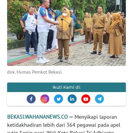
Informasi
INDEKS
BERITA
KONTAK
KAMI
INFO
dok. Humas Pemkot Bekasi.
IKLAN
Ikuti Kami di:
TENTANG
KAMI
PEDOMAN
BEKASI.WAHANANEWS.CO
—
Menyikapi laporan
MEDIA
SIBER
ketidakhadiran lebih dari 364 pegawai pada apel
rutin Senin pagi, Wali Kota Bekasi Tri Adhianto