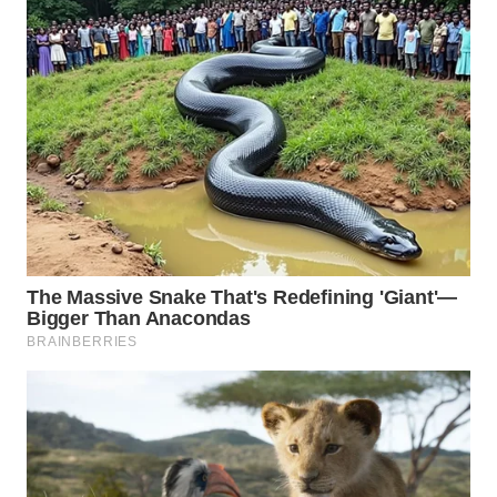
BEKASI
WN
BOGOR
WN
DEPOK
WN
TAPANULI
UTARA
WN
SAMOSIR
WN
PADANG
LAWAS