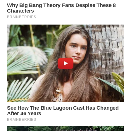
WN
TAPANULI
TENGAH
WN DELI
SERDANG
WN
TEBING
TINGGI
WN
PAKPAK
WN
KARAWANG
WN