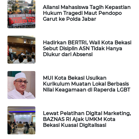
NEWS
Aliansi Mahasiswa Tagih Kepastian
Hukum Tragedi Maut Pendopo
SIBARAGAS
Garut ke Polda Jabar
NEWS
METRO
Hadirkan BERTRI, Wali Kota Bekasi
SIANTAR
Sebut Disiplin ASN Tidak Hanya
NEWS
Diukur dari Absensi
METRO
MEDAN
MUI Kota Bekasi Usulkan
NEWS
Kurikulum Muatan Lokal Berbasis
Nilai Keagamaan di Raperda LGBT
METRO
JAKARTA
NEWS
Lewat Pelatihan Digital Marketing,
BAZNAS RI Ajak UMKM Kota
Bekasi Kuasai Digitalisasi
KRT
NEWS