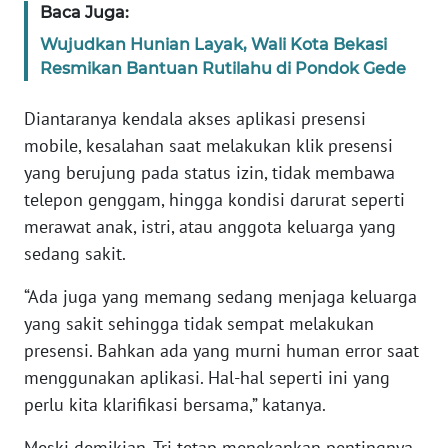
SULBAR
Baca Juga:
Wujudkan Hunian Layak, Wali Kota Bekasi
WN
Resmikan Bantuan Rutilahu di Pondok Gede
BABEL
Diantaranya kendala akses aplikasi presensi
WN
mobile, kesalahan saat melakukan klik presensi
SUMBAR
yang berujung pada status izin, tidak membawa
telepon genggam, hingga kondisi darurat seperti
WN
SUMSEL
merawat anak, istri, atau anggota keluarga yang
sedang sakit.
WN
“Ada juga yang memang sedang menjaga keluarga
BENGKULU
yang sakit sehingga tidak sempat melakukan
presensi. Bahkan ada yang murni human error saat
WN
LAMPUNG
menggunakan aplikasi. Hal-hal seperti ini yang
perlu kita klarifikasi bersama,” katanya.
WN
Meski demikian, Tri tetap menekankan pentingnya
JATENG