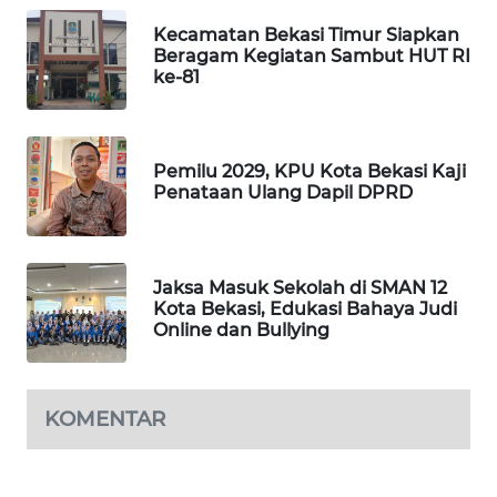
Kecamatan Bekasi Timur Siapkan
KARING
Beragam Kegiatan Sambut HUT RI
NEWS
ke-81
JURNAL
MARITIM
Pemilu 2029, KPU Kota Bekasi Kaji
Penataan Ulang Dapil DPRD
HUMBANG
NEWS
Jaksa Masuk Sekolah di SMAN 12
GARONGGANG
Kota Bekasi, Edukasi Bahaya Judi
NEWS
Online dan Bullying
FISUELRI
ID
KOMENTAR
ENERGI
NEWS