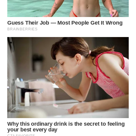
WN
INDRAMAYU
WN
KUNINGAN
WN
MAJALENGKA
WN
SUBANG
WN
SUKABUMI
WN
PURWAKARTA