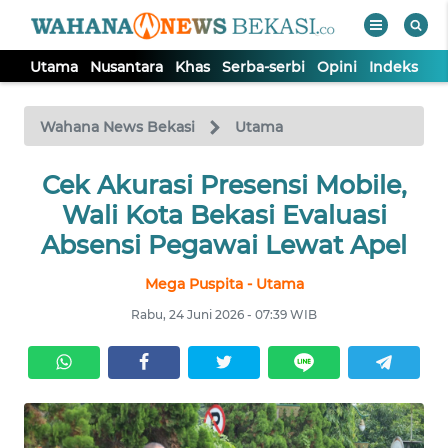
Utama
Nusantara
Khas
Serba-serbi
Opini
Indeks
WAHANA
Tutup
TV
Wahana News Bekasi
Utama
Cek Akurasi Presensi Mobile,
UTAMA
Wali Kota Bekasi Evaluasi
NUSANTARA
Absensi Pegawai Lewat Apel
Mega Puspita - Utama
KHAS
Rabu, 24 Juni 2026 - 07:39 WIB
SERBA-
SERBI
OPINI