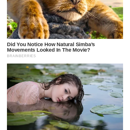
WAHANA
DESA
WISATA
LAPAK
WAHANA
Wahana
Network
KONSUMEN
LISTRIK
MASYARAKAT
KELISTRIKAN
WALINKI