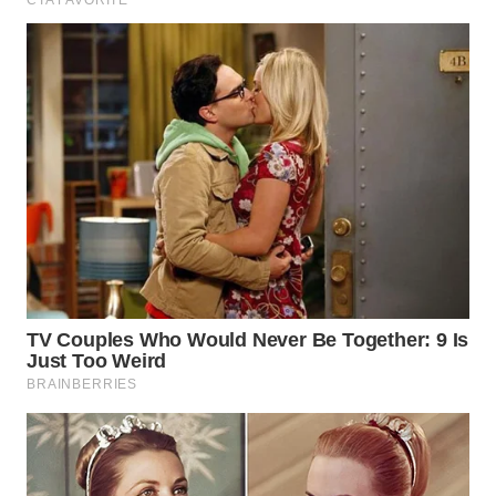
WN
PRIANGAN
TIMUR
WN
SEMARANG
WN
SOLO
WN
BOROBUDUR
WN
MADURA
WN