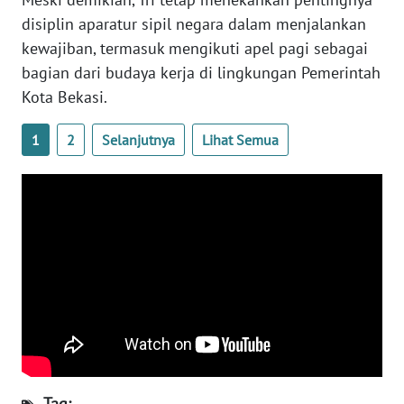
disiplin aparatur sipil negara dalam menjalankan
WN
kewajiban, termasuk mengikuti apel pagi sebagai
NUSANTARA
bagian dari budaya kerja di lingkungan Pemerintah
Kota Bekasi.
WN
JOGJA
1
2
Selanjutnya
Lihat Semua
WN
JATIM
WN
BALI
WN
KALBAR
WN
KALTENG
Tag: