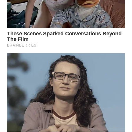
Wahana
Media
Group
WAHANA
NEWS
WAHANA
TANI
WAHANA
ADVOKAT
WAHANA
INFRASTRUKTUR
WAHANA