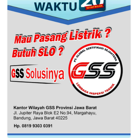
WN
BANTEN
WN
NTT
WN
KEPRI
WN
PAPUA
WN
PAPUA
BARAT
WN