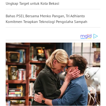
LANGKAT
Ungkap Target untuk Kota Bekasi
WN
Bahas PSEL Bersama Menko Pangan, Tri Adhianto
TAPANULI
Komitmen Terapkan Teknologi Pengolaha Sampah
SELATAN
WN
TANJUNG
LESUNG
WN
KARO
WN
SIMALUNGUN
WN
LABUHANBATU