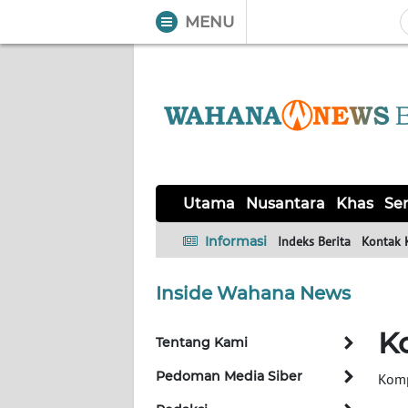
MENU
WAHANA
Tutup
TV
UTAMA
NUSANTARA
Utama
Nusantara
Khas
Ser
KHAS
Informasi
Indeks Berita
Kontak 
SERBA-
Inside Wahana News
SERBI
K
Tentang Kami
OPINI
Pedoman Media Siber
Komp
Informasi