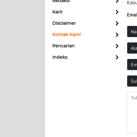
Redaksi
Kab
Karir
INDEKS
Emai
BERITA
Disclaimer
Na
Kontak Kami
KONTAK
KAMI
Pencarian
Al
Indeks
INFO
Em
IKLAN
Su
TENTANG
KAMI
PEDOMAN
MEDIA
SIBER
REDAKSI