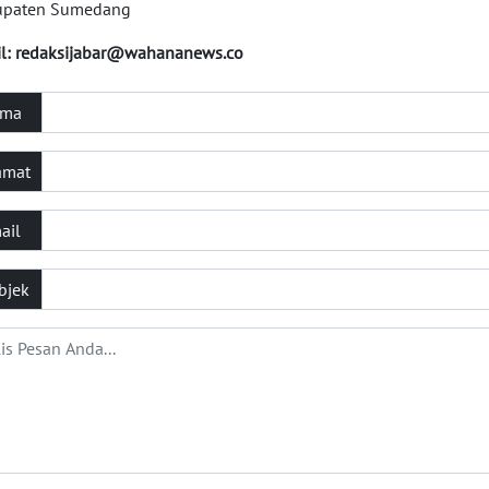
upaten Sumedang
l:
redaksijabar@wahananews.co
ma
amat
ail
bjek