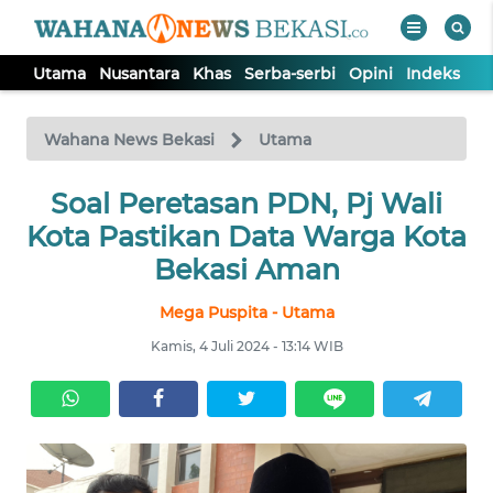
Utama
Nusantara
Khas
Serba-serbi
Opini
Indeks
WAHANA
Tutup
TV
Wahana News Bekasi
Utama
Soal Peretasan PDN, Pj Wali
UTAMA
Kota Pastikan Data Warga Kota
NUSANTARA
Bekasi Aman
Mega Puspita - Utama
KHAS
Kamis, 4 Juli 2024 - 13:14 WIB
SERBA-
SERBI
OPINI