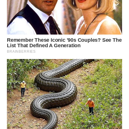
WN
PRIANGAN
TIMUR
WN
SEMARANG
WN
SOLO
WN
BOROBUDUR
WN
MADURA
WN