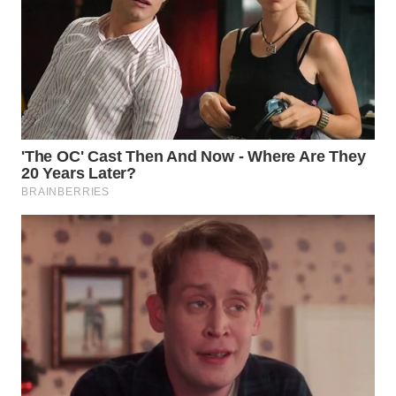
WN
TAPANULI
TENGAH
WN DELI
SERDANG
WN
TEBING
TINGGI
WN
PAKPAK
WN
KARAWANG
WN