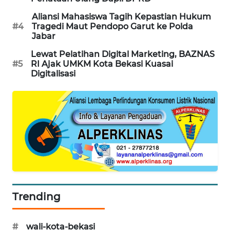
NEWS
Aliansi Mahasiswa Tagih Kepastian Hukum
#4
Tragedi Maut Pendopo Garut ke Polda
SIBARAGAS
Jabar
NEWS
Lewat Pelatihan Digital Marketing, BAZNAS
#5
RI Ajak UMKM Kota Bekasi Kuasai
METRO
Digitalisasi
SIANTAR
NEWS
METRO
MEDAN
NEWS
METRO
JAKARTA
NEWS
Trending
KRT
NEWS
#
wali-kota-bekasi