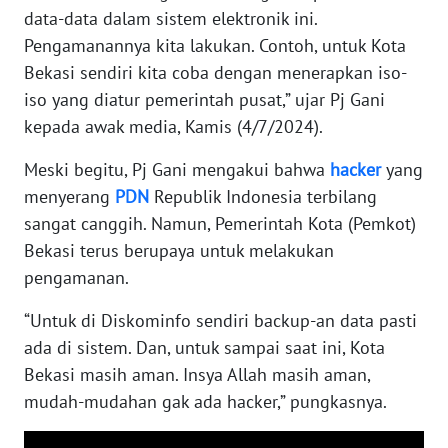
RIAU
data-data dalam sistem elektronik ini.
Pengamanannya kita lakukan. Contoh, untuk Kota
WN
Bekasi sendiri kita coba dengan menerapkan iso-
SERAMBI
iso yang diatur pemerintah pusat,” ujar Pj Gani
kepada awak media, Kamis (4/7/2024).
WN
JAMBI
Meski begitu, Pj Gani mengakui bahwa
hacker
yang
menyerang
PDN
Republik Indonesia terbilang
WN
sangat canggih. Namun, Pemerintah Kota (Pemkot)
SULTRA
Bekasi terus berupaya untuk melakukan
pengamanan.
WN
NTB
“Untuk di Diskominfo sendiri backup-an data pasti
ada di sistem. Dan, untuk sampai saat ini, Kota
WN
Bekasi masih aman. Insya Allah masih aman,
SULTENG
mudah-mudahan gak ada hacker,” pungkasnya.
WN