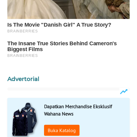
WAHANA
SPORT
WAHANA
UMKM
WAHANA
SELEB
Advertorial
WAHANA
PERSONA
Dapatkan Merchandise Eksklusif
WAHANA
OTOMOTIF
Wahana News
WAHANA
Buka Katalog
HEALTH