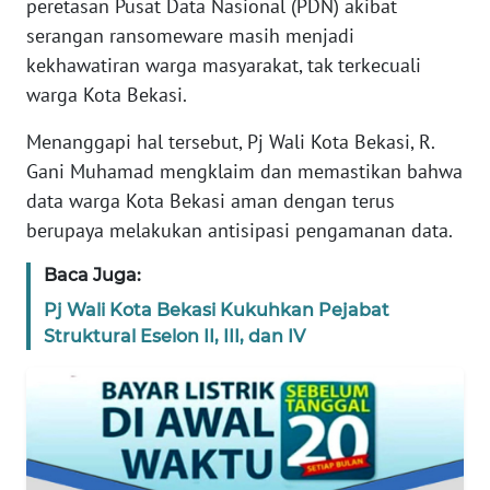
peretasan Pusat Data Nasional (PDN) akibat
REDAKSI
serangan ransomeware masih menjadi
kekhawatiran warga masyarakat, tak terkecuali
KARIR
warga Kota Bekasi.
DISCLAIMER
Menanggapi hal tersebut, Pj Wali Kota Bekasi, R.
Gani Muhamad mengklaim dan memastikan bahwa
Wahana
data warga Kota Bekasi aman dengan terus
News
berupaya melakukan antisipasi pengamanan data.
Regional
Baca Juga:
WN
Pj Wali Kota Bekasi Kukuhkan Pejabat
SUMUT
Struktural Eselon II, III, dan IV
WN
JAKARTA
WN
JABAR