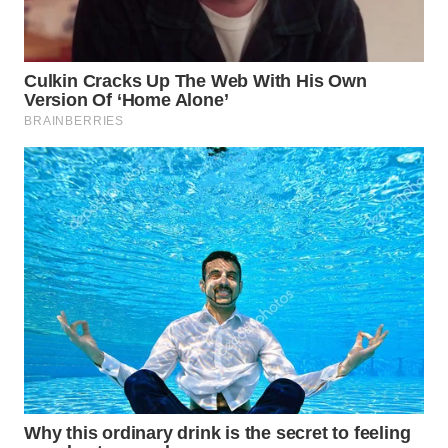
BEKASI
WN
BOGOR
WN
DEPOK
WN
TAPANULI
UTARA
WN
SAMOSIR
WN
PADANG
LAWAS