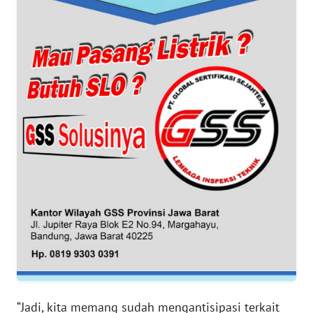
WN
BANTEN
WN
NTT
WN
KEPRI
WN
PAPUA
WN
PAPUA
BARAT
WN
“Jadi, kita memang sudah mengantisipasi terkait