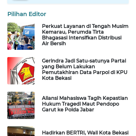
Pilihan Editor
WAHANA
DESA
Perkuat Layanan di Tengah Musim
WISATA
Kemarau, Perumda Tirta
Bhagasasi Intensifkan Distribusi
LAPAK
Air Bersih
WAHANA
Gerindra Jadi Satu-satunya Partai
Wahana
yang Belum Lakukan
Network
Pemutakhiran Data Parpol di KPU
Kota Bekasi
KONSUMEN
LISTRIK
Aliansi Mahasiswa Tagih Kepastian
Hukum Tragedi Maut Pendopo
MASYARAKAT
Garut ke Polda Jabar
KELISTRIKAN
WALINKI
Hadirkan BERTRI, Wali Kota Bekasi