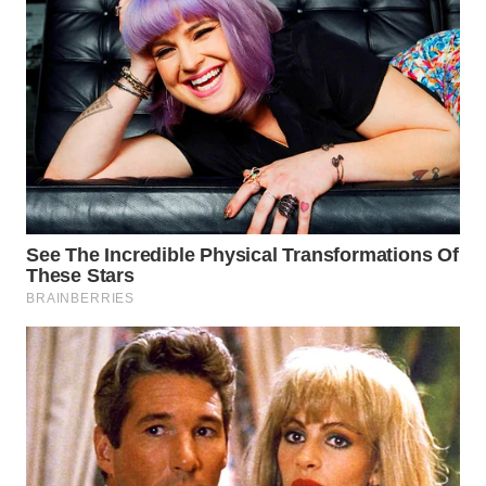
WN
INDRAMAYU
WN
KUNINGAN
WN
MAJALENGKA
WN
SUBANG
WN
SUKABUMI
WN
PURWAKARTA