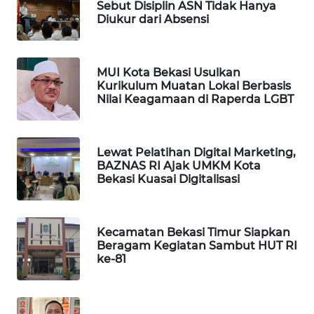
ID
Sebut Disiplin ASN Tidak Hanya
Diukur dari Absensi
MAWAKA
ID
MUI Kota Bekasi Usulkan
Kurikulum Muatan Lokal Berbasis
MARTABAT
Nilai Keagamaan di Raperda LGBT
NET
PLN
Lewat Pelatihan Digital Marketing,
WATCH
BAZNAS RI Ajak UMKM Kota
Bekasi Kuasai Digitalisasi
MKLI
Kecamatan Bekasi Timur Siapkan
LPKKI
Beragam Kegiatan Sambut HUT RI
ke-81
LKKI
KOPEKLIN