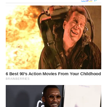
WN
MALUKU
WN
MALUT
WN
DAIRI
WN
DANAU
TOBA
WN
NIAS
WN