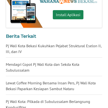
WN
Install Aplikasi
NUSANTARA
WN
JOGJA
Berita Terkait
Pj Wali Kota Bekasi Kukuhkan Pejabat Struktural Eselon II,
WN
III, dan IV
JATIM
Mendagri Copot Pj Wali Kota dan Sekda Kota
WN
Subulussalam
BALI
Lewat Coffee Morning Bersama Insan Pers, Pj Wali Kota
WN
Bekasi Paparkan Kesiapan Sambut Nataru
KALBAR
Pj Wali Kota: Pilkada di Subulussalam Berlangsung
WN
KALTENG
Kondusifitas