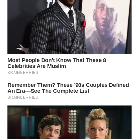
LANGKAT
WN
TAPANULI
SELATAN
WN
TANJUNG
LESUNG
WN
KARO
WN
SIMALUNGUN
WN
LABUHANBATU