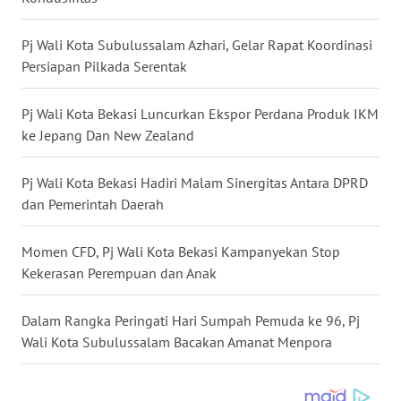
WN
Pj Wali Kota Subulussalam Azhari, Gelar Rapat Koordinasi
KALTARA
Persiapan Pilkada Serentak
WN
Pj Wali Kota Bekasi Luncurkan Ekspor Perdana Produk IKM
KALSEL
ke Jepang Dan New Zealand
WN
Pj Wali Kota Bekasi Hadiri Malam Sinergitas Antara DPRD
KALTIM
dan Pemerintah Daerah
WN
Momen CFD, Pj Wali Kota Bekasi Kampanyekan Stop
SULSEL
Kekerasan Perempuan dan Anak
WN
Dalam Rangka Peringati Hari Sumpah Pemuda ke 96, Pj
GORONTALO
Wali Kota Subulussalam Bacakan Amanat Menpora
WN
SULUT