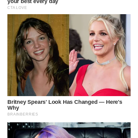
WN
SUMEDANG
WN
CIANJUR
WN
KEPULAUAN
SERIBU
WN
TANGERANG
WN
BINJAI
WN
CIREBON