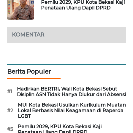
Pemilu 2029, KPU Kota Bekasi Kaji
Penataan Ulang Dapil DPRD
PORTAL
KONSUMEN
KOMENTAR
FORWAMKI
ALPERKLINAS
FORJASIDA
Berita Populer
TAMBANG
Hadirkan BERTRI, Wali Kota Bekasi Sebut
NEWS
#1
Disiplin ASN Tidak Hanya Diukur dari Absensi
MUI Kota Bekasi Usulkan Kurikulum Muatan
SITUNGIR
#2
Lokal Berbasis Nilai Keagamaan di Raperda
NEWS
LGBT
Pemilu 2029, KPU Kota Bekasi Kaji
SIDIKALANG
#3
Penataan Ulang Dapil DPRD