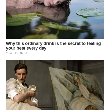
KONSUMEN
WAHANA
LISTRIK
WAHANA
TRAVEL
WAHANA
TV
WAHANANEWS
ID
WAHANANEWS
CO ID
WAHANANEWS
NET