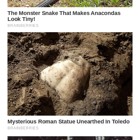
SURABAYA
WN
NATUNA
WN
BINTAN
WN
MANDALIKA
WN
LIKUPANG
WN
LABUANBAJO
WN
BORNEO