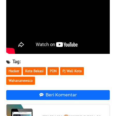
SULBAR
WN
BABEL
WN
SUMBAR
WN
SUMSEL
Tag:
Hacker
Kota Bekasi
PDN
Pj Wali Kota
WN
BENGKULU
Wahananewsco
WN
Beri Komentar
LAMPUNG
WN
JATENG