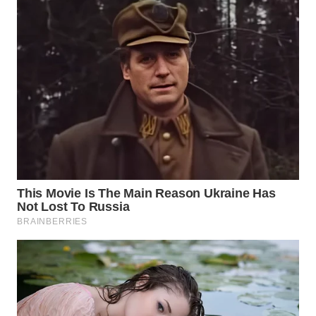
Wahana
Media
Group
WAHANA
NEWS
WAHANA
TANI
WAHANA
ADVOKAT
WAHANA
INFRASTRUKTUR
WAHANA