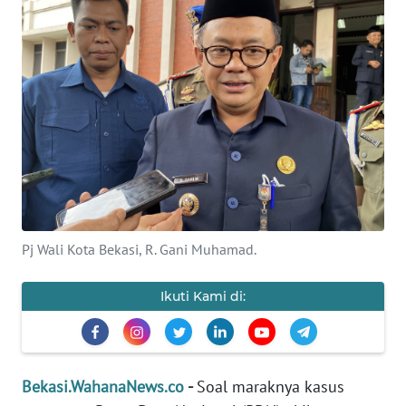
Informasi
INDEKS
BERITA
KONTAK
KAMI
INFO
IKLAN
Pj Wali Kota Bekasi, R. Gani Muhamad.
TENTANG
KAMI
Ikuti Kami di:
PEDOMAN
MEDIA
SIBER
Bekasi.WahanaNews.co
-
Soal maraknya kasus