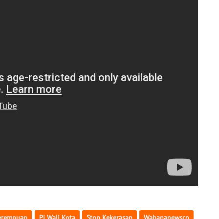
erempuan
Pj Wali Kota
Stop Kekerasan
Wahananewsco