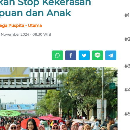
an Stop Kekerasan
puan dan Anak
#1
ega Puspita - Utama
4 November 2024 - 08:30 WIB
#
#
#
#