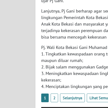
ujar Pj Gani.
WN
NUSANTARA
Lanjutnya, Pj Gani berharap agar 
lingkungan Pemerintah Kota Bekasi,
WN
Anak Kota Bekasi dan masyarakat 
JOGJA
terjadinya kekerasan perempuan d
bisa bersama mencegah kekerasan d
WN
JATIM
Pj. Wali Kota Bekasi Gani Muhamad
1. Tingkatkan kewaspadaan orang tu
WN
maupun diluar rumah;
BALI
2. Bijak salam menggunakan Gadge
3. Meningkatkan kewaspadaan ling
WN
kekerasan;
KALBAR
4. Menciptakan lingkungan yang pe
WN
1
2
Selanjutnya
Lihat Sem
KALTENG