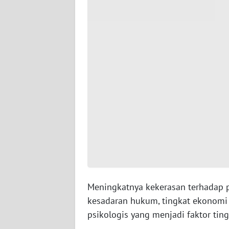
WN
SERAMBI
WN
JAMBI
WN
SULTRA
WN
NTB
WN
SULTENG
Meningkatnya kekerasan terhadap p
kesadaran hukum, tingkat ekonomi 
WN
SULBAR
psikologis yang menjadi faktor tin