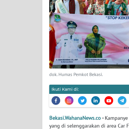
KARIR
DISCLAIMER
Wahana
News
Regional
WN
SUMUT
dok. Humas Pemkot Bekasi.
WN
Ikuti Kami di:
JAKARTA
WN
JABAR
Bekasi.WahanaNews.co
-
Kampanye 
yang di selenggarakan di area Car Fre