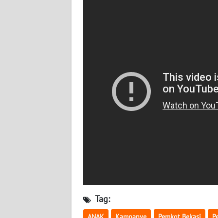
WN
KALTARA
WN
KALSEL
WN
KALTIM
WN
SULSEL
WN
GORONTALO
WN
SULUT
Tag:
ANAK
Kampanye
Pemkot Bekasi
P