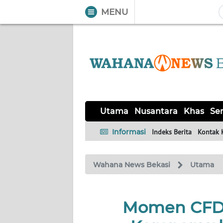
MENU
WAHANA
Tutup
TV
UTAMA
NUSANTARA
Utama
Nusantara
Khas
Ser
KHAS
Informasi
Indeks Berita
Kontak 
SERBA-
Wahana News Bekasi
Utama
SERBI
OPINI
Momen CFD, 
Informasi