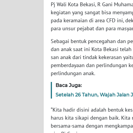
Pj Wali Kota Bekasi, R Gani Muha
WN
kegiatan yang sangat bisa menyamp
BABEL
pada keramaian di area CFD ini, de
para unsur pejabat dan para masyar
WN
SUMBAR
Sebagai bentuk pencegahan dan p
dan anak saat ini Kota Bekasi tel
WN
san anak dari tindak kekerasan yai
SUMSEL
pemberdayaan dan perlindungan k
WN
perlindungan anak.
BENGKULU
Baca Juga:
WN
Setelah 26 Tahun, Wajah Jalan 
LAMPUNG
“Kita hadir disini adalah bentuk k
WN
harus kita sikapi dengan baik. Kit
JATENG
bersama-sama dengan mengkampany