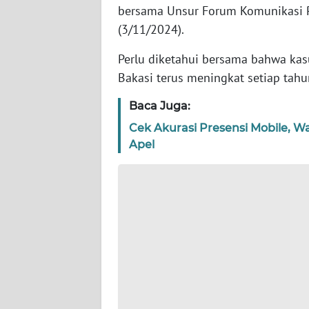
WN
bersama Unsur Forum Komunikasi 
BANTEN
(3/11/2024).
WN
Perlu diketahui bersama bahwa ka
NTT
Bakasi terus meningkat setiap tah
Baca Juga:
WN
KEPRI
Cek Akurasi Presensi Mobile, W
Apel
WN
PAPUA
WN
PAPUA
BARAT
WN
RIAU