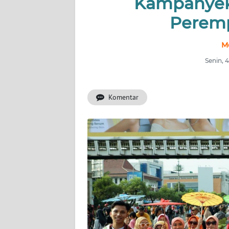
Kampanyek
Perem
INDEKS
BERITA
M
KONTAK
Senin, 
KAMI
Komentar
INFO
IKLAN
TENTANG
KAMI
PEDOMAN
MEDIA
SIBER
REDAKSI