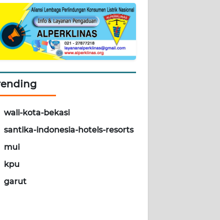
rending
wali-kota-bekasi
santika-indonesia-hotels-resorts
mui
kpu
garut