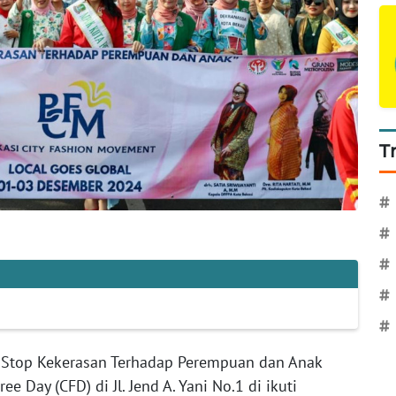
T
#
#
#
#
#
Stop Kekerasan Terhadap Perempuan dan Anak
e Day (CFD) di Jl. Jend A. Yani No.1 di ikuti