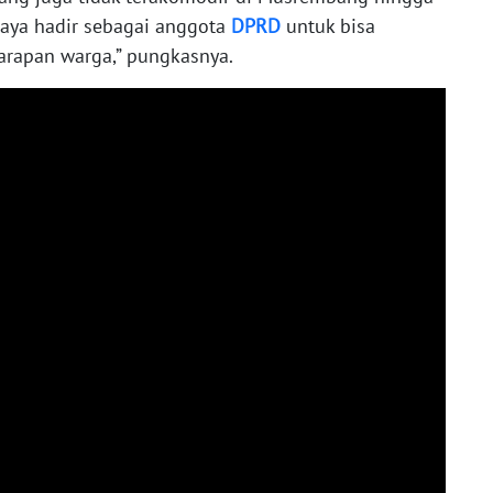
 saya hadir sebagai anggota
DPRD
untuk bisa
arapan warga,” pungkasnya.