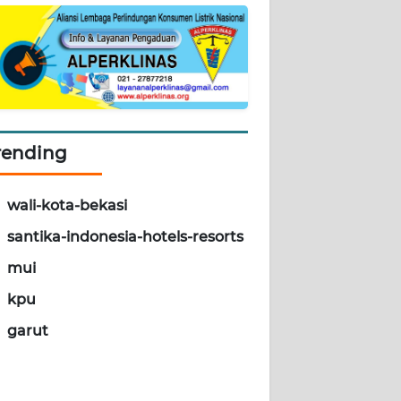
rending
wali-kota-bekasi
santika-indonesia-hotels-resorts
mui
kpu
garut