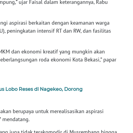
mpung,” ujar Faisal dalam keterangannya, Rabu
tongi aspirasi berkaitan dengan keamanan warga
, peningkatan intensif RT dan RW, dan fasilitas
MKM dan ekonomi kreatif yang mungkin akan
 keberlangsungan roda ekonomi Kota Bekasi,” papar
lus Lobo Reses di Nagekeo, Dorong
akan berupaya untuk merealisasikan aspirasi
27 mendatang.
i yang juga tidak terakomodir di Musrembang hingga