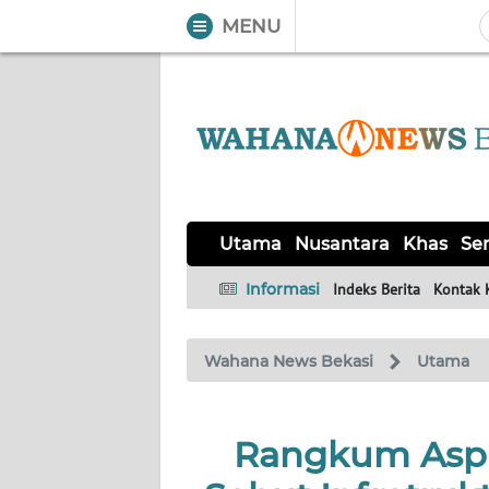
MENU
WAHANA
Tutup
TV
UTAMA
NUSANTARA
Utama
Nusantara
Khas
Ser
KHAS
Informasi
Indeks Berita
Kontak 
SERBA-
Wahana News Bekasi
Utama
SERBI
OPINI
Rangkum Aspira
Informasi