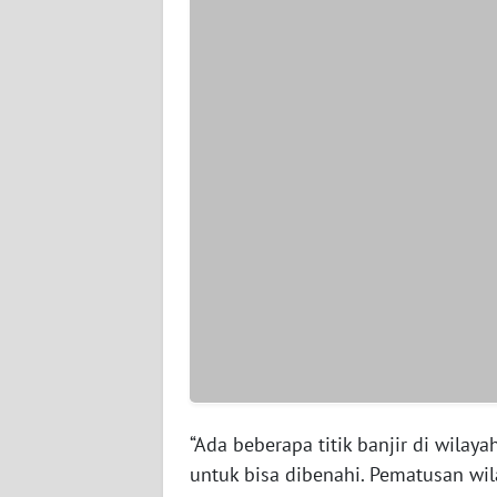
WN
SERAMBI
WN
JAMBI
WN
SULTRA
WN
NTB
WN
SULTENG
WN
“Ada beberapa titik banjir di wila
SULBAR
untuk bisa dibenahi. Pematusan wi