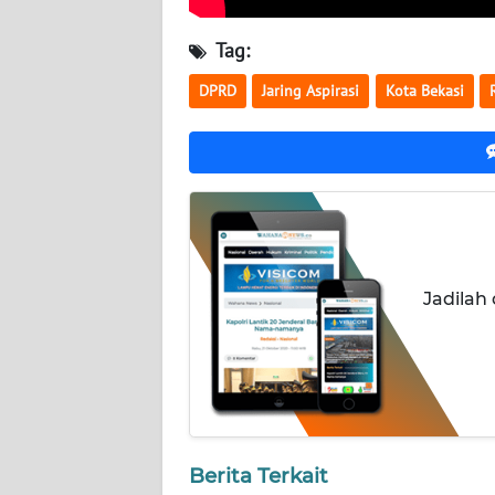
WN
KALTARA
Tag:
DPRD
Jaring Aspirasi
Kota Bekasi
WN
KALSEL
WN
KALTIM
WN
SULSEL
Jadilah
WN
GORONTALO
WN
SULUT
Berita Terkait