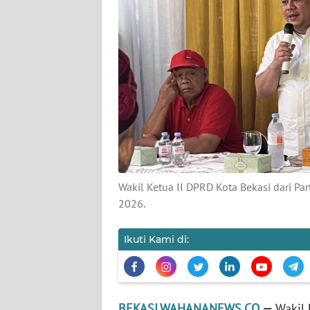
KARIR
DISCLAIMER
Wahana
News
Regional
WN
SUMUT
Wakil Ketua II DPRD Kota Bekasi dari Part
2026.
WN
JAKARTA
Ikuti Kami di:
WN
JABAR
BEKASI.WAHANANEWS.CO
—
Wakil 