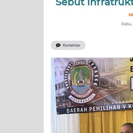
Sebut Infratrukt
INDEKS
M
BERITA
Rabu, 
KONTAK
KAMI
Komentar
INFO
IKLAN
TENTANG
KAMI
PEDOMAN
MEDIA
SIBER
REDAKSI