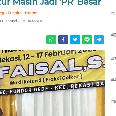
ur Masih Jadi ’PR’ Besar
ega Puspita - Utama
#1
18 Februari 2026 - 16:46 WIB
#
#
#
#