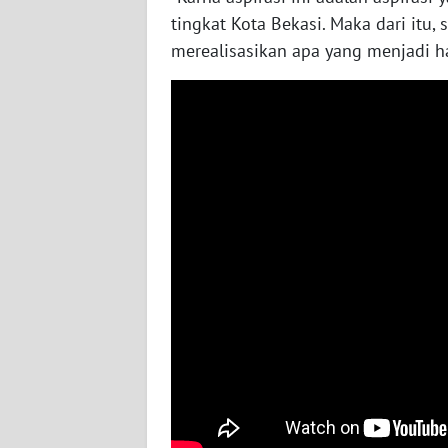
WN
tingkat Kota Bekasi. Maka dari itu,
NUSANTARA
merealisasikan apa yang menjadi h
WN
JOGJA
WN
JATIM
WN
BALI
WN
KALBAR
WN
KALTENG