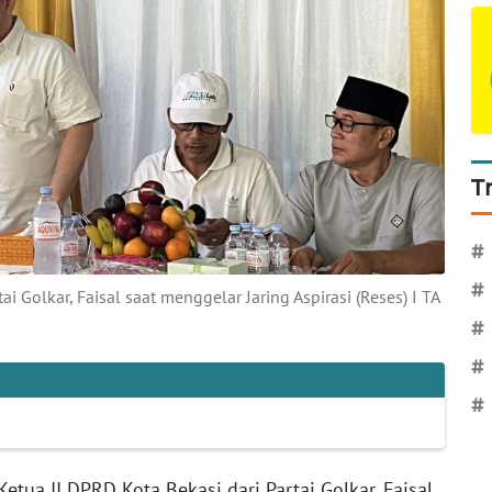
T
#
#
ai Golkar, Faisal saat menggelar Jaring Aspirasi (Reses) I TA
#
#
#
Ketua II DPRD Kota Bekasi dari Partai Golkar, Faisal