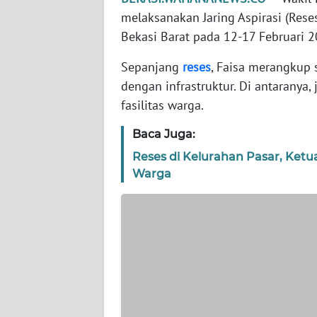
WN
melaksanakan Jaring Aspirasi (Rese
BANTEN
Bekasi Barat pada 12-17 Februari 2
WN
Sepanjang
reses
, Faisa merangkup 
NTT
dengan infrastruktur. Di antaranya, 
fasilitas warga.
WN
KEPRI
Baca Juga:
Reses di Kelurahan Pasar, Ket
WN
Warga
PAPUA
WN
PAPUA
BARAT
WN
RIAU