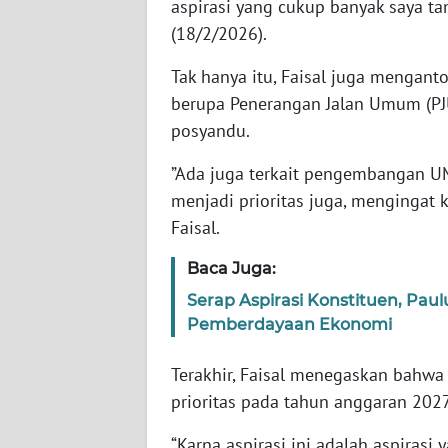
aspirasi yang cukup banyak saya ta
WN
(18/2/2026).
BABEL
Tak hanya itu, Faisal juga mengan
WN
berupa Penerangan Jalan Umum (PJU)
SUMBAR
posyandu.
WN
”Ada juga terkait pengembangan U
SUMSEL
menjadi prioritas juga, mengingat
Faisal.
WN
BENGKULU
Baca Juga:
Serap Aspirasi Konstituen, Pau
WN
Pemberdayaan Ekonomi
LAMPUNG
Terakhir, Faisal menegaskan bahwa 
WN
prioritas pada tahun anggaran 20
JATENG
“Karna aspirasi ini adalah aspiras