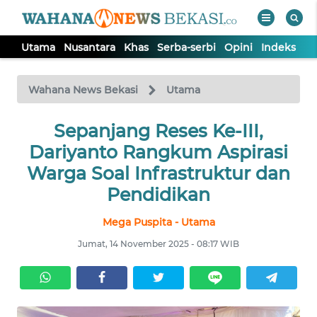
Utama
Nusantara
Khas
Serba-serbi
Opini
Indeks
WAHANA
Tutup
TV
Wahana News Bekasi
Utama
Sepanjang Reses Ke-III,
UTAMA
Dariyanto Rangkum Aspirasi
NUSANTARA
Warga Soal Infrastruktur dan
Pendidikan
KHAS
Mega Puspita - Utama
Jumat, 14 November 2025 - 08:17 WIB
SERBA-
SERBI
OPINI