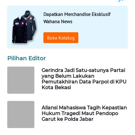
ID
Dapatkan Merchandise Eksklusif
MAWAKA
Wahana News
ID
Buka Katalog
MARTABAT
NET
Pilihan Editor
PLN
WATCH
Gerindra Jadi Satu-satunya Partai
yang Belum Lakukan
Pemutakhiran Data Parpol di KPU
MKLI
Kota Bekasi
LPKKI
Aliansi Mahasiswa Tagih Kepastian
Hukum Tragedi Maut Pendopo
LKKI
Garut ke Polda Jabar
KOPEKLIN