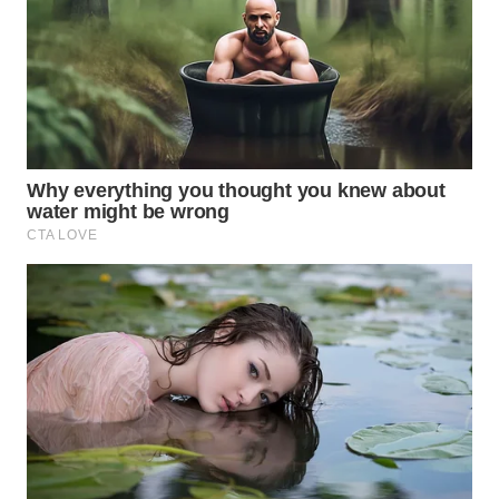
LANGKAT
WN
TAPANULI
SELATAN
WN
TANJUNG
LESUNG
WN
KARO
WN
SIMALUNGUN
WN
LABUHANBATU