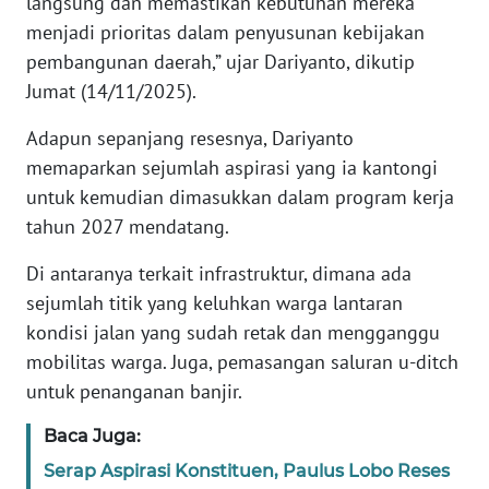
langsung dan memastikan kebutuhan mereka
RIAU
menjadi prioritas dalam penyusunan kebijakan
pembangunan daerah,” ujar Dariyanto, dikutip
WN
SERAMBI
Jumat (14/11/2025).
Adapun sepanjang resesnya, Dariyanto
WN
memaparkan sejumlah aspirasi yang ia kantongi
JAMBI
untuk kemudian dimasukkan dalam program kerja
tahun 2027 mendatang.
WN
SULTRA
Di antaranya terkait infrastruktur, dimana ada
sejumlah titik yang keluhkan warga lantaran
WN
NTB
kondisi jalan yang sudah retak dan mengganggu
mobilitas warga. Juga, pemasangan saluran u-ditch
WN
untuk penanganan banjir.
SULTENG
Baca Juga:
WN
Serap Aspirasi Konstituen, Paulus Lobo Reses