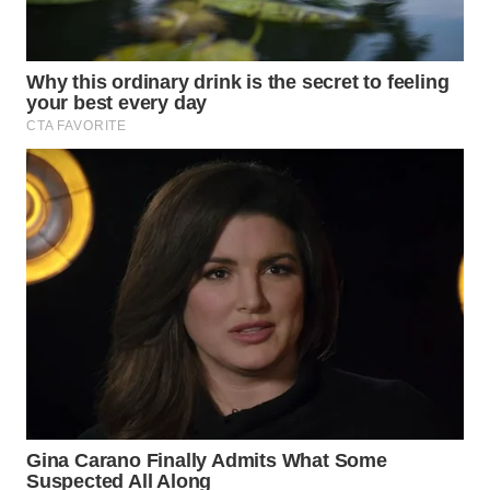
WN
TAPANULI
TENGAH
WN DELI
SERDANG
WN
TEBING
TINGGI
WN
PAKPAK
WN
KARAWANG
WN