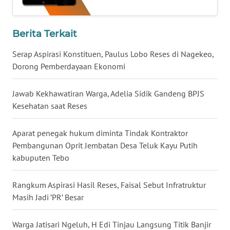
WN
Berita Terkait
KALTARA
Serap Aspirasi Konstituen, Paulus Lobo Reses di Nagekeo,
WN
Dorong Pemberdayaan Ekonomi
KALSEL
Jawab Kekhawatiran Warga, Adelia Sidik Gandeng BPJS
WN
Kesehatan saat Reses
KALTIM
Aparat penegak hukum diminta Tindak Kontraktor
WN
Pembangunan Oprit Jembatan Desa Teluk Kayu Putih
SULSEL
kabuputen Tebo
WN
Rangkum Aspirasi Hasil Reses, Faisal Sebut Infratruktur
GORONTALO
Masih Jadi ’PR’ Besar
WN
Warga Jatisari Ngeluh, H Edi Tinjau Langsung Titik Banjir
SULUT