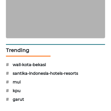
CILEUNGSI
NEWS
BERKAT
NEWS
BERAMPU
Trending
NEWS
ANUGERAH
#
wali-kota-bekasi
NEWS
#
santika-indonesia-hotels-resorts
AKHLAK
#
mui
ID
#
kpu
#
garut
PERAPKI
NEWS