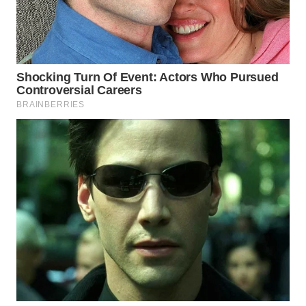
WN
INDRAMAYU
WN
KUNINGAN
WN
MAJALENGKA
WN
SUBANG
WN
SUKABUMI
WN
PURWAKARTA