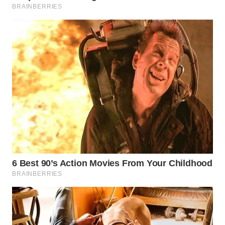
BEKASI
WN
BOGOR
WN
DEPOK
WN
TAPANULI
UTARA
WN
SAMOSIR
WN
PADANG
LAWAS