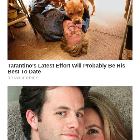
WN
SUMEDANG
WN
CIANJUR
WN
KEPULAUAN
SERIBU
WN
TANGERANG
WN
BINJAI
WN
CIREBON