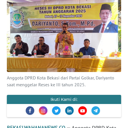
Informasi
INDEKS
BERITA
KONTAK
KAMI
INFO
IKLAN
Anggota DPRD Kota Bekasi dari Partai Golkar, Dariyanto
saat menggelar Reses ke III tahun 2025.
TENTANG
KAMI
Ikuti Kami di:
PEDOMAN
MEDIA
SIBER
BEKASI.WAHANANEWS.CO
—
Anggota DPRD Kota