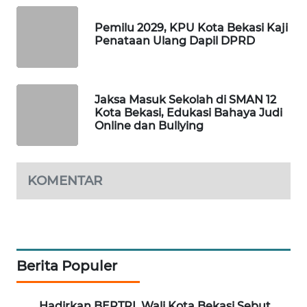
NEWS
Pemilu 2029, KPU Kota Bekasi Kaji
SIBARAGAS
Penataan Ulang Dapil DPRD
NEWS
METRO
Jaksa Masuk Sekolah di SMAN 12
SIANTAR
Kota Bekasi, Edukasi Bahaya Judi
NEWS
Online dan Bullying
METRO
MEDAN
KOMENTAR
NEWS
METRO
JAKARTA
NEWS
Berita Populer
KRT
NEWS
Hadirkan BERTRI, Wali Kota Bekasi Sebut