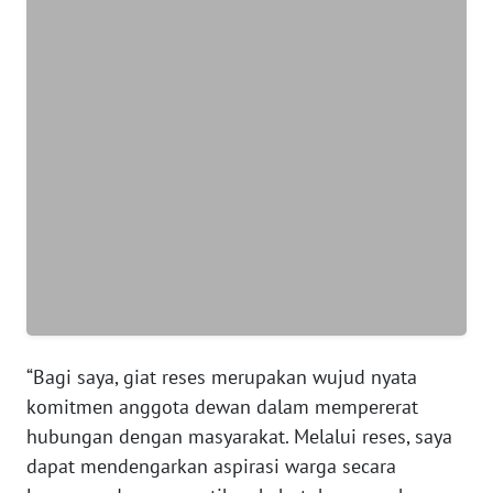
WN
BANTEN
WN
NTT
WN
KEPRI
WN
PAPUA
WN
“Bagi saya, giat reses merupakan wujud nyata
PAPUA
komitmen anggota dewan dalam mempererat
BARAT
hubungan dengan masyarakat. Melalui reses, saya
dapat mendengarkan aspirasi warga secara
WN