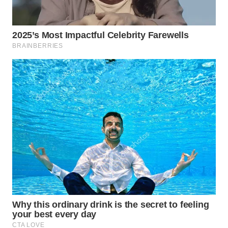
KONSUMEN
WAHANA
LISTRIK
WAHANA
TRAVEL
WAHANA
TV
WAHANANEWS
ID
WAHANANEWS
CO ID
WAHANANEWS
NET