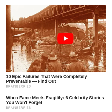
WAHANA
SPORT
WAHANA
UMKM
WAHANA
SELEB
WAHANA
PERSONA
WAHANA
OTOMOTIF
WAHANA
HEALTH