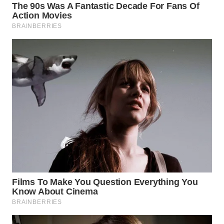
WN
PRIANGAN
TIMUR
WN
SEMARANG
WN
SOLO
WN
BOROBUDUR
WN
MADURA
WN