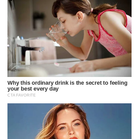
SURABAYA
WN
NATUNA
WN
BINTAN
WN
MANDALIKA
WN
LIKUPANG
WN
LABUANBAJO
WN
BORNEO