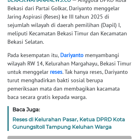
REDAKSI
Bekasi dari Partai Golkar, Dariyanto menggelar
Jaring Aspirasi (Reses) ke III tahun 2025 di
KARIR
sejumlah wilayah di daerah pemilihan (Dapil) I,
meliputi Kecamatan Bekasi Timur dan Kecamatan
DISCLAIMER
Bekasi Selatan.
Pada kesempatan itu,
Dariyanto
menyambangi
Wahana
News
wilayah RW 14, Kelurahan Margahayu, Bekasi Timur
Regional
untuk menggelar
reses
. Tak hanya reses, Dariyanto
turut menghadirkan bakti sosial berupa
WN
pemeriksaan mata dan membagikan kacamata
SUMUT
baca secara gratis kepada warga.
WN
Baca Juga:
JAKARTA
Reses di Kelurahan Pasar, Ketua DPRD Kota
Gunungsitoli Tampung Keluhan Warga
WN
JABAR