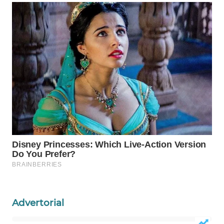
WAHANA
DESA
WISATA
LAPAK
WAHANA
Wahana
Network
KONSUMEN
LISTRIK
MASYARAKAT
KELISTRIKAN
Advertorial
WALINKI