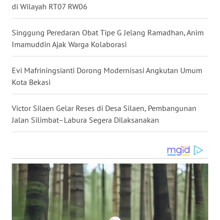
di Wilayah RT07 RW06
WN
MALUKU
Singgung Peredaran Obat Tipe G Jelang Ramadhan, Anim
Imamuddin Ajak Warga Kolaborasi
WN
MALUT
Evi Mafriningsianti Dorong Modernisasi Angkutan Umum
Kota Bekasi
WN
DAIRI
Victor Silaen Gelar Reses di Desa Silaen, Pembangunan
Jalan Silimbat–Labura Segera Dilaksanakan
WN
DANAU
TOBA
WN
NIAS
WN