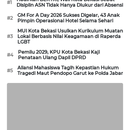
#1
Disiplin ASN Tidak Hanya Diukur dari Absensi
KARING
GM For A Day 2026 Sukses Digelar, 43 Anak
NEWS
#2
Pimpin Operasional Hotel Selama Sehari
MUI Kota Bekasi Usulkan Kurikulum Muatan
JURNAL
#3
Lokal Berbasis Nilai Keagamaan di Raperda
MARITIM
LGBT
Pemilu 2029, KPU Kota Bekasi Kaji
HUMBANG
#4
Penataan Ulang Dapil DPRD
NEWS
Aliansi Mahasiswa Tagih Kepastian Hukum
#5
Tragedi Maut Pendopo Garut ke Polda Jabar
GARONGGANG
NEWS
FISUELRI
ID
ENERGI
NEWS