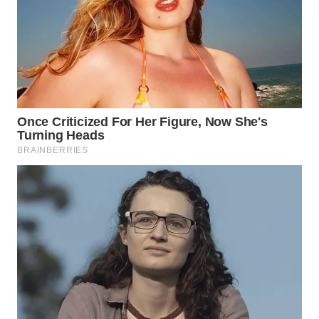
Wahana
Media
Group
WAHANA
NEWS
WAHANA
TANI
WAHANA
ADVOKAT
WAHANA
INFRASTRUKTUR
WAHANA