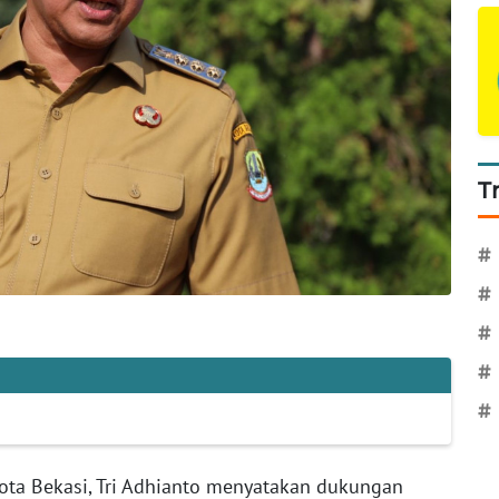
T
#
#
#
#
#
ota Bekasi, Tri Adhianto menyatakan dukungan