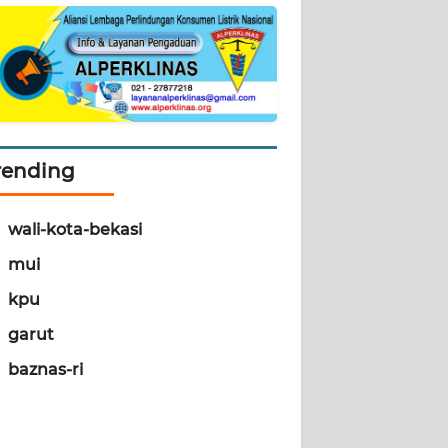
rending
wali-kota-bekasi
mui
kpu
garut
baznas-ri