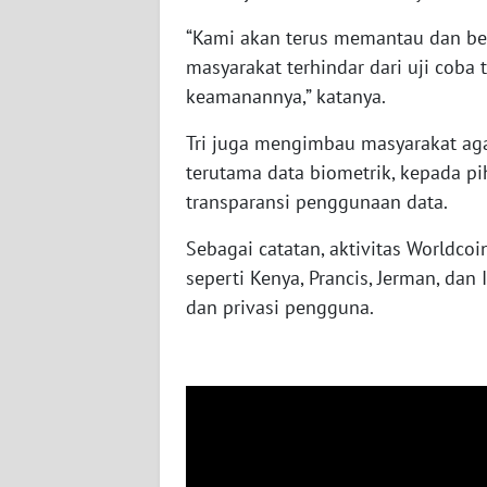
WN
“Kami akan terus memantau dan be
NUSANTARA
masyarakat terhindar dari uji coba
keamanannya,” katanya.
WN
JOGJA
Tri juga mengimbau masyarakat aga
terutama data biometrik, kepada pi
WN
transparansi penggunaan data.
JATIM
Sebagai catatan, aktivitas Worldco
WN
seperti Kenya, Prancis, Jerman, dan
BALI
dan privasi pengguna.
WN
KALBAR
WN
KALTENG