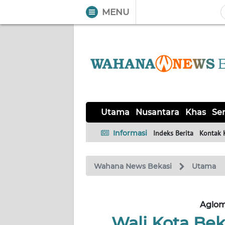
MENU
WAHANA
Tutup
TV
UTAMA
NUSANTARA
Utama
Nusantara
Khas
Ser
KHAS
Informasi
Indeks Berita
Kontak 
SERBA-
Wahana News Bekasi
Utama
SERBI
OPINI
Aglom
Wali Kota Be
Informasi