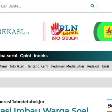
ba-serbi
Opini
Indeks
Kami
Info Iklan
Tentang Kami
Pedoman Media Siber
Redaksi
Karir
erasi Jabodetabekjur
B
kasi Imbau Warga Soal