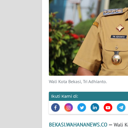
KARIR
DISCLAIMER
Wahana
News
Regional
WN
SUMUT
Wali Kota Bekasi, Tri Adhianto.
WN
JAKARTA
Ikuti Kami di:
WN
JABAR
BEKASI.WAHANANEWS.CO
—
Wali K