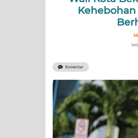
Kehebohan 
INDEKS
Ber
BERITA
M
KONTAK
KAMI
Sel
INFO
IKLAN
Komentar
TENTANG
KAMI
PEDOMAN
MEDIA
SIBER
REDAKSI