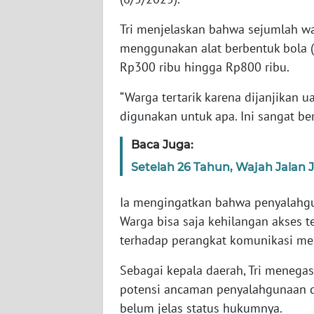
WN
Tri menjelaskan bahwa sejumlah wa
BABEL
menggunakan alat berbentuk bola (
Rp300 ribu hingga Rp800 ribu.
WN
SUMBAR
“Warga tertarik karena dijanjikan 
digunakan untuk apa. Ini sangat ber
WN
SUMSEL
Baca Juga:
Setelah 26 Tahun, Wajah Jalan 
WN
BENGKULU
Ia mengingatkan bahwa penyalahgu
Warga bisa saja kehilangan akses t
WN
LAMPUNG
terhadap perangkat komunikasi me
Sebagai kepala daerah, Tri menega
WN
potensi ancaman penyalahgunaan dat
JATENG
belum jelas status hukumnya.