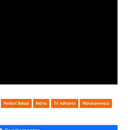
Pemkot Bekasi
Retina
Tri Adhianto
Wahananewsco