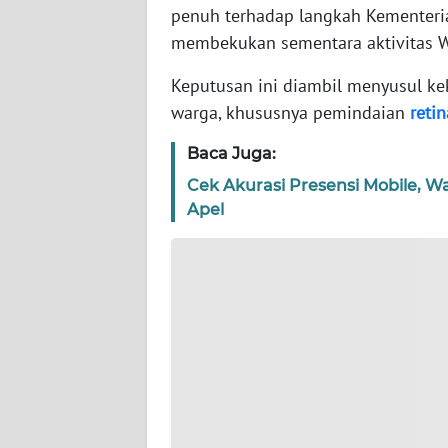
WN
penuh terhadap langkah Kementeria
BANTEN
membekukan sementara aktivitas Wo
WN
Keputusan ini diambil menyusul k
NTT
warga, khususnya pemindaian
retin
Baca Juga:
WN
KEPRI
Cek Akurasi Presensi Mobile, W
Apel
WN
PAPUA
WN
PAPUA
BARAT
WN
RIAU