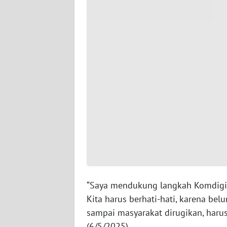
WN
SERAMBI
WN
JAMBI
WN
SULTRA
WN
NTB
WN
SULTENG
“Saya mendukung langkah Komdigi
Kita harus berhati-hati, karena be
WN
SULBAR
sampai masyarakat dirugikan, harus a
(6/5/2025).