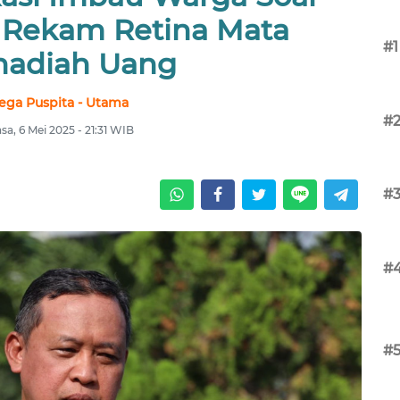
Rekam Retina Mata
#1
hadiah Uang
ega Puspita - Utama
#
asa, 6 Mei 2025 - 21:31 WIB
#
#
#