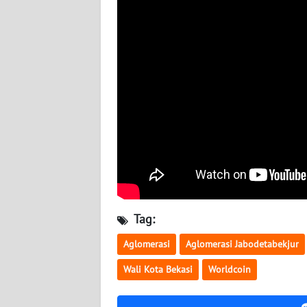
WN
KALTARA
WN
KALSEL
WN
KALTIM
WN
SULSEL
WN
Tag:
GORONTALO
Aglomerasi
Aglomerasi Jabodetabekjur
WN
Wali Kota Bekasi
Worldcoin
SULUT