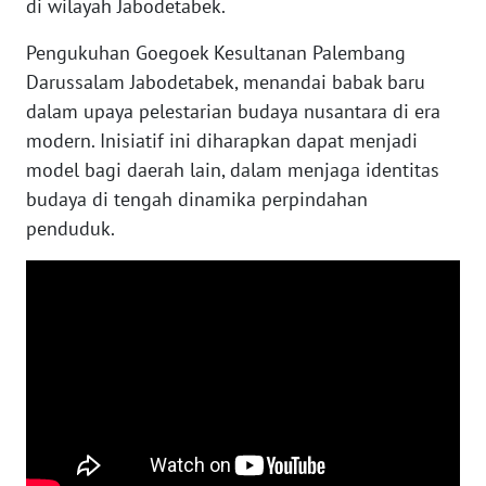
di wilayah Jabodetabek.
LANGKAT
Pengukuhan Goegoek Kesultanan Palembang
WN
Darussalam Jabodetabek, menandai babak baru
TAPANULI
dalam upaya pelestarian budaya nusantara di era
SELATAN
modern. Inisiatif ini diharapkan dapat menjadi
model bagi daerah lain, dalam menjaga identitas
WN
TANJUNG
budaya di tengah dinamika perpindahan
LESUNG
penduduk.
WN
KARO
WN
SIMALUNGUN
WN
LABUHANBATU