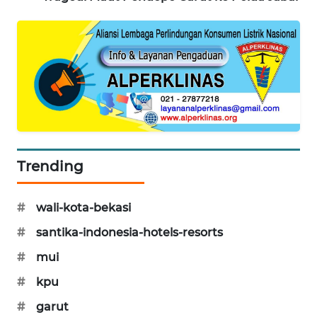
SONYA
ASA
NEWS
Trending
#
wali-kota-bekasi
#
santika-indonesia-hotels-resorts
#
mui
#
kpu
#
garut