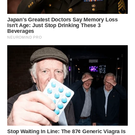
WN
INDRAMAYU
WN
KUNINGAN
WN
MAJALENGKA
WN
SUBANG
WN
SUKABUMI
WN
PURWAKARTA