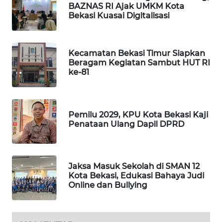
BAZNAS RI Ajak UMKM Kota
Bekasi Kuasai Digitalisasi
KARING
NEWS
Kecamatan Bekasi Timur Siapkan
JURNAL
Beragam Kegiatan Sambut HUT RI
MARITIM
ke-81
HUMBANG
NEWS
Pemilu 2029, KPU Kota Bekasi Kaji
Penataan Ulang Dapil DPRD
GARONGGANG
NEWS
FISUELRI
Jaksa Masuk Sekolah di SMAN 12
Kota Bekasi, Edukasi Bahaya Judi
ID
Online dan Bullying
ENERGI
NEWS