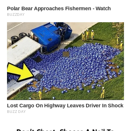
KONSUMEN
WAHANA
LISTRIK
WAHANA
TRAVEL
WAHANA
TV
WAHANANEWS
ID
WAHANANEWS
CO ID
WAHANANEWS
NET