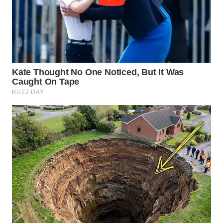
WAHANA
DESA
WISATA
LAPAK
WAHANA
Wahana
Network
KONSUMEN
LISTRIK
MASYARAKAT
KELISTRIKAN
WALINKI