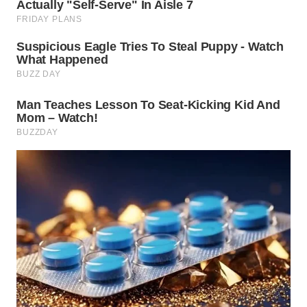
WN
PRIANGAN
TIMUR
WN
SEMARANG
WN
SOLO
WN
BOROBUDUR
WN
MADURA
WN