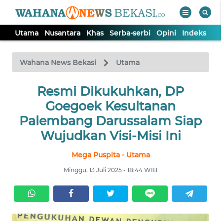
Utama
Nusantara
Khas
Serba-serbi
Opini
Indeks
WAHANA
Tutup
TV
Wahana News Bekasi
Utama
Resmi Dikukuhkan, DP
UTAMA
Goegoek Kesultanan
NUSANTARA
Palembang Darussalam Siap
Wujudkan Visi-Misi Ini
KHAS
Mega Puspita - Utama
Minggu, 13 Juli 2025 - 18:44 WIB
SERBA-
SERBI
OPINI