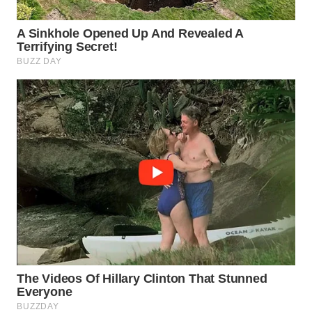
ID
MAWAKA
ID
MARTABAT
NET
PLN
WATCH
MKLI
LPKKI
LKKI
KOPEKLIN