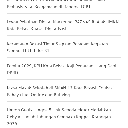
BEKASI
Berbasis Nilai Keagamaan di Raperda LGBT
WN
Lewat Pelatihan Digital Marketing, BAZNAS RI Ajak UMKM
BOGOR
Kota Bekasi Kuasai Digitalisasi
WN
Kecamatan Bekasi Timur Siapkan Beragam Kegiatan
DEPOK
Sambut HUT RI ke-81
WN
Pemilu 2029, KPU Kota Bekasi Kaji Penataan Ulang Dapil
TAPANULI
UTARA
DPRD
WN
Jaksa Masuk Sekolah di SMAN 12 Kota Bekasi, Edukasi
SAMOSIR
Bahaya Judi Online dan Bullying
WN
Umroh Gratis Hingga 5 Unit Sepeda Motor Meriahkan
PADANG
Gebyar Hadiah Tabungan Cempaka Koppas Kranggan
LAWAS
2026