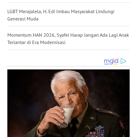
WN
LGBT Merajalela, H. Edi Imbau Masyarakat Lindungi
SUMEDANG
Generasi Muda
WN
Momentum HAN 2026, Syafei Harap Jangan Ada Lagi Anak
CIANJUR
Terlantar di Era Modernisasi
WN
KEPULAUAN
SERIBU
WN
TANGERANG
WN
BINJAI
WN
CIREBON