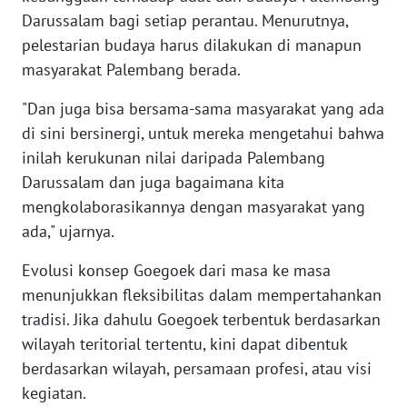
Darussalam bagi setiap perantau. Menurutnya,
pelestarian budaya harus dilakukan di manapun
WN
NUSANTARA
masyarakat Palembang berada.
"Dan juga bisa bersama-sama masyarakat yang ada
WN
di sini bersinergi, untuk mereka mengetahui bahwa
JOGJA
inilah kerukunan nilai daripada Palembang
Darussalam dan juga bagaimana kita
WN
JATIM
mengkolaborasikannya dengan masyarakat yang
ada," ujarnya.
WN
BALI
Evolusi konsep Goegoek dari masa ke masa
menunjukkan fleksibilitas dalam mempertahankan
WN
tradisi. Jika dahulu Goegoek terbentuk berdasarkan
KALBAR
wilayah teritorial tertentu, kini dapat dibentuk
berdasarkan wilayah, persamaan profesi, atau visi
WN
kegiatan.
KALTENG