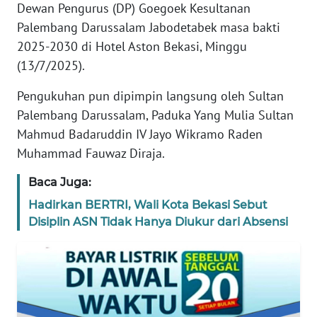
Dewan Pengurus (DP) Goegoek Kesultanan
REDAKSI
Palembang Darussalam Jabodetabek masa bakti
2025-2030 di Hotel Aston Bekasi, Minggu
KARIR
(13/7/2025).
DISCLAIMER
Pengukuhan pun dipimpin langsung oleh Sultan
Palembang Darussalam, Paduka Yang Mulia Sultan
Wahana
Mahmud Badaruddin IV Jayo Wikramo Raden
News
Muhammad Fauwaz Diraja.
Regional
Baca Juga:
WN
SUMUT
Hadirkan BERTRI, Wali Kota Bekasi Sebut
Disiplin ASN Tidak Hanya Diukur dari Absensi
WN
JAKARTA
WN
JABAR