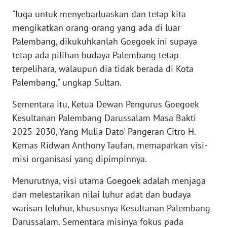
"Juga untuk menyebarluaskan dan tetap kita
WN
mengikatkan orang-orang yang ada di luar
KALTARA
Palembang, dikukuhkanlah Goegoek ini supaya
tetap ada pilihan budaya Palembang tetap
WN
terpelihara, walaupun dia tidak berada di Kota
KALSEL
Palembang," ungkap Sultan.
WN
Sementara itu, Ketua Dewan Pengurus Goegoek
KALTIM
Kesultanan Palembang Darussalam Masa Bakti
2025-2030, Yang Mulia Dato' Pangeran Citro H.
WN
Kemas Ridwan Anthony Taufan, memaparkan visi-
SULSEL
misi organisasi yang dipimpinnya.
WN
Menurutnya, visi utama Goegoek adalah menjaga
GORONTALO
dan melestarikan nilai luhur adat dan budaya
warisan leluhur, khususnya Kesultanan Palembang
WN
Darussalam. Sementara misinya fokus pada
SULUT