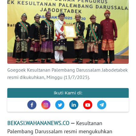
Informasi
INDEKS
BERITA
KONTAK
KAMI
INFO
Goegoek Kesultanan Palembang Darussalam Jabodetabek
IKLAN
resmi dikukuhkan, Minggu (13/7/2025).
TENTANG
Ikuti Kami di:
KAMI
PEDOMAN
MEDIA
BEKASI.WAHANANEWS.CO
—
Kesultanan
SIBER
Palembang Darussalam resmi mengukuhkan