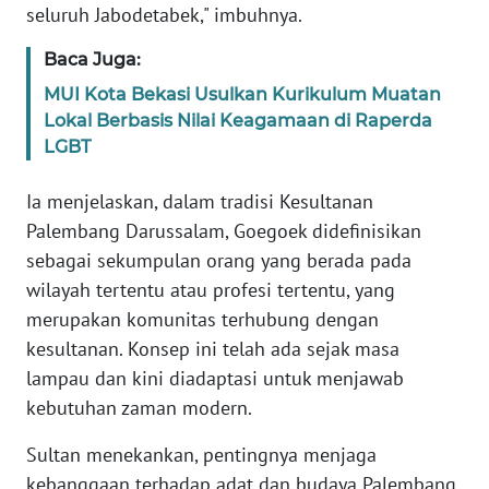
SULBAR
seluruh Jabodetabek," imbuhnya.
Baca Juga:
WN
BABEL
MUI Kota Bekasi Usulkan Kurikulum Muatan
Lokal Berbasis Nilai Keagamaan di Raperda
WN
LGBT
SUMBAR
Ia menjelaskan, dalam tradisi Kesultanan
WN
Palembang Darussalam, Goegoek didefinisikan
SUMSEL
sebagai sekumpulan orang yang berada pada
wilayah tertentu atau profesi tertentu, yang
WN
merupakan komunitas terhubung dengan
BENGKULU
kesultanan. Konsep ini telah ada sejak masa
lampau dan kini diadaptasi untuk menjawab
WN
kebutuhan zaman modern.
LAMPUNG
Sultan menekankan, pentingnya menjaga
WN
kebanggaan terhadap adat dan budaya Palembang
JATENG