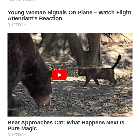
Wahana
Media
Group
WAHANA
NEWS
WAHANA
TANI
WAHANA
ADVOKAT
WAHANA
INFRASTRUKTUR
WAHANA