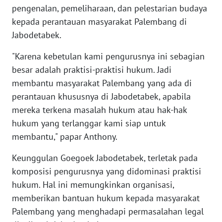
pengenalan, pemeliharaan, dan pelestarian budaya
kepada perantauan masyarakat Palembang di
WN
MALUKU
Jabodetabek.
"Karena kebetulan kami pengurusnya ini sebagian
WN
MALUT
besar adalah praktisi-praktisi hukum. Jadi
membantu masyarakat Palembang yang ada di
WN
perantauan khususnya di Jabodetabek, apabila
DAIRI
mereka terkena masalah hukum atau hak-hak
hukum yang terlanggar kami siap untuk
WN
membantu," papar Anthony.
DANAU
TOBA
Keunggulan Goegoek Jabodetabek, terletak pada
komposisi pengurusnya yang didominasi praktisi
WN
hukum. Hal ini memungkinkan organisasi,
NIAS
memberikan bantuan hukum kepada masyarakat
Palembang yang menghadapi permasalahan legal
WN