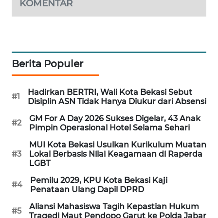
KOMENTAR
CILEUNGSI
NEWS
BERKAT
Berita Populer
NEWS
BERAMPU
Hadirkan BERTRI, Wali Kota Bekasi Sebut
#1
NEWS
Disiplin ASN Tidak Hanya Diukur dari Absensi
GM For A Day 2026 Sukses Digelar, 43 Anak
#2
ANUGERAH
Pimpin Operasional Hotel Selama Sehari
NEWS
MUI Kota Bekasi Usulkan Kurikulum Muatan
#3
Lokal Berbasis Nilai Keagamaan di Raperda
AKHLAK
LGBT
ID
Pemilu 2029, KPU Kota Bekasi Kaji
#4
Penataan Ulang Dapil DPRD
PERAPKI
Aliansi Mahasiswa Tagih Kepastian Hukum
NEWS
#5
Tragedi Maut Pendopo Garut ke Polda Jabar