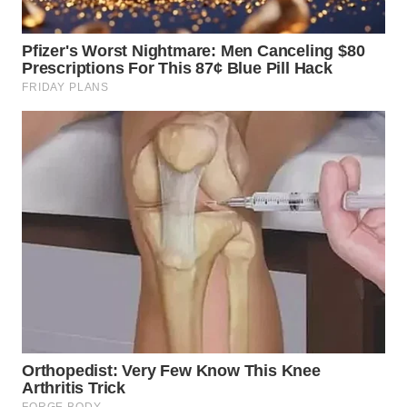
SURABAYA
WN
NATUNA
WN
BINTAN
WN
MANDALIKA
WN
LIKUPANG
WN
LABUANBAJO
WN
BORNEO