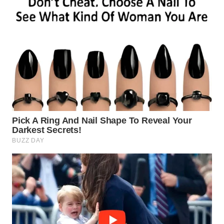
WAHANA
SPORT
WAHANA
UMKM
WAHANA
SELEB
WAHANA
PERSONA
WAHANA
OTOMOTIF
WAHANA
HEALTH