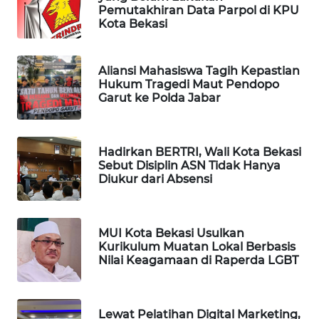
NEWS
Pemutakhiran Data Parpol di KPU
Kota Bekasi
SIBARAGAS
NEWS
Aliansi Mahasiswa Tagih Kepastian
Hukum Tragedi Maut Pendopo
METRO
Garut ke Polda Jabar
SIANTAR
NEWS
Hadirkan BERTRI, Wali Kota Bekasi
METRO
Sebut Disiplin ASN Tidak Hanya
MEDAN
Diukur dari Absensi
NEWS
METRO
MUI Kota Bekasi Usulkan
JAKARTA
Kurikulum Muatan Lokal Berbasis
NEWS
Nilai Keagamaan di Raperda LGBT
KRT
NEWS
Lewat Pelatihan Digital Marketing,