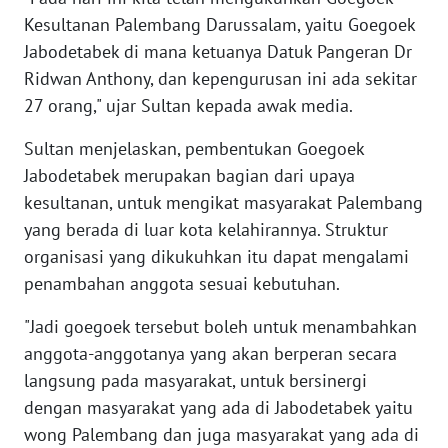
RIAU
Kesultanan Palembang Darussalam, yaitu Goegoek
Jabodetabek di mana ketuanya Datuk Pangeran Dr
WN
Ridwan Anthony, dan kepengurusan ini ada sekitar
SERAMBI
27 orang," ujar Sultan kepada awak media.
WN
Sultan menjelaskan, pembentukan Goegoek
JAMBI
Jabodetabek merupakan bagian dari upaya
kesultanan, untuk mengikat masyarakat Palembang
WN
yang berada di luar kota kelahirannya. Struktur
SULTRA
organisasi yang dikukuhkan itu dapat mengalami
WN
penambahan anggota sesuai kebutuhan.
NTB
"Jadi goegoek tersebut boleh untuk menambahkan
anggota-anggotanya yang akan berperan secara
WN
SULTENG
langsung pada masyarakat, untuk bersinergi
dengan masyarakat yang ada di Jabodetabek yaitu
WN
wong Palembang dan juga masyarakat yang ada di