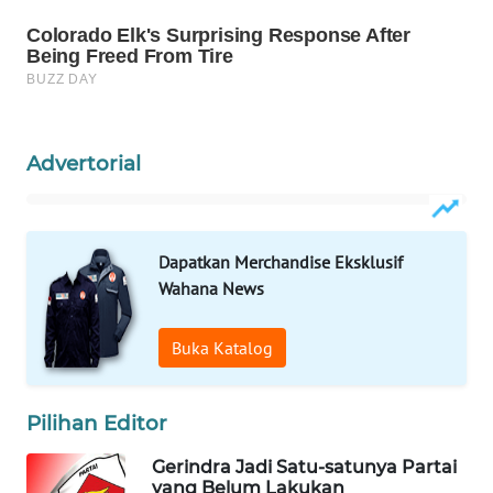
PORTAL
KONSUMEN
FORWAMKI
Advertorial
ALPERKLINAS
FORJASIDA
Dapatkan Merchandise Eksklusif
Wahana News
TAMBANG
NEWS
Buka Katalog
SITUNGIR
NEWS
Pilihan Editor
Gerindra Jadi Satu-satunya Partai
SIDIKALANG
yang Belum Lakukan