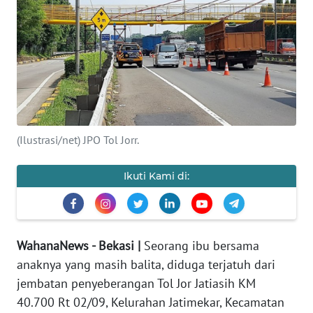
Informasi
INDEKS
BERITA
KONTAK
KAMI
(Ilustrasi/net) JPO Tol Jorr.
INFO
IKLAN
Ikuti Kami di:
TENTANG
KAMI
WahanaNews - Bekasi |
Seorang ibu bersama
PEDOMAN
anaknya yang masih balita, diduga terjatuh dari
MEDIA
jembatan penyeberangan Tol Jor Jatiasih KM
SIBER
40.700 Rt 02/09, Kelurahan Jatimekar, Kecamatan