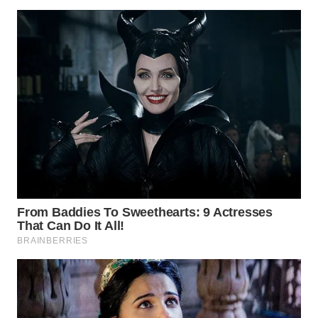
BEKASI
WN
BOGOR
WN
DEPOK
WN
TAPANULI
UTARA
WN
SAMOSIR
WN
PADANG
LAWAS