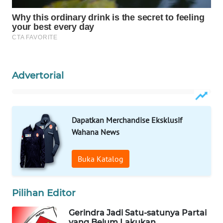
WAHANA
DESA
WISATA
LAPAK
Advertorial
WAHANA
Wahana
Network
Dapatkan Merchandise Eksklusif
Wahana News
KONSUMEN
LISTRIK
Buka Katalog
MASYARAKAT
KELISTRIKAN
Pilihan Editor
Gerindra Jadi Satu-satunya Partai
WALINKI
yang Belum Lakukan