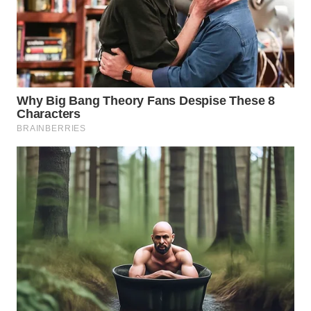
LANGKAT
WN
TAPANULI
SELATAN
WN
TANJUNG
LESUNG
WN
KARO
WN
SIMALUNGUN
WN
LABUHANBATU