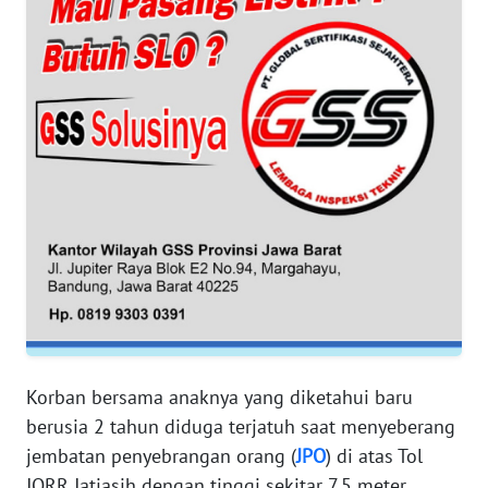
WN
BANTEN
WN
NTT
WN
KEPRI
WN
PAPUA
WN
PAPUA
Korban bersama anaknya yang diketahui baru
BARAT
berusia 2 tahun diduga terjatuh saat menyeberang
jembatan penyebrangan orang (
JPO
) di atas Tol
WN
JORR Jatiasih dengan tinggi sekitar 7,5 meter.