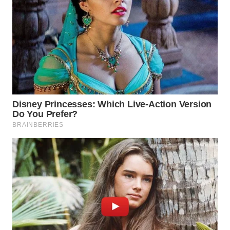
WN
SUMEDANG
WN
CIANJUR
WN
KEPULAUAN
SERIBU
WN
TANGERANG
WN
BINJAI
WN
CIREBON