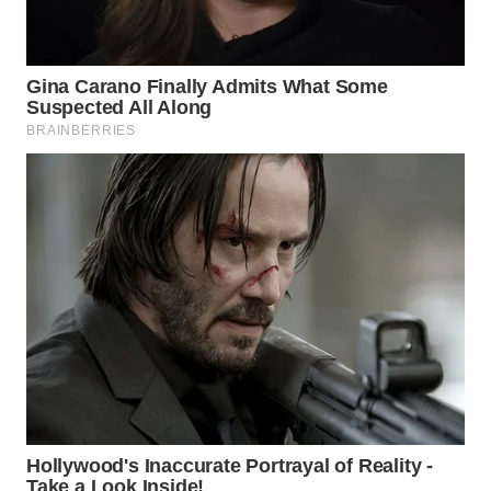
SURABAYA
WN
NATUNA
WN
BINTAN
WN
MANDALIKA
WN
LIKUPANG
WN
LABUANBAJO
WN
BORNEO