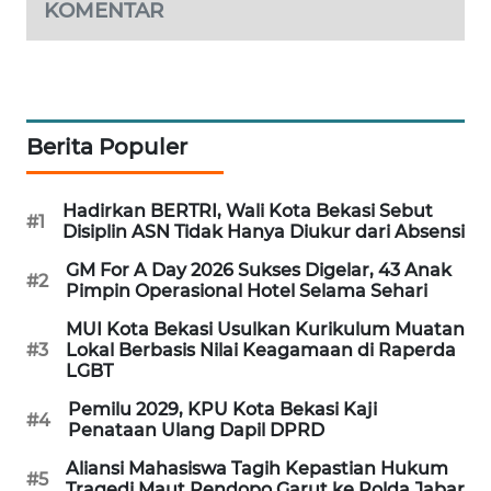
NEWS
KOMENTAR
SIBARAGAS
NEWS
METRO
Berita Populer
SIANTAR
NEWS
Hadirkan BERTRI, Wali Kota Bekasi Sebut
#1
Disiplin ASN Tidak Hanya Diukur dari Absensi
METRO
MEDAN
GM For A Day 2026 Sukses Digelar, 43 Anak
#2
NEWS
Pimpin Operasional Hotel Selama Sehari
MUI Kota Bekasi Usulkan Kurikulum Muatan
METRO
#3
Lokal Berbasis Nilai Keagamaan di Raperda
JAKARTA
LGBT
NEWS
Pemilu 2029, KPU Kota Bekasi Kaji
#4
Penataan Ulang Dapil DPRD
KRT
Aliansi Mahasiswa Tagih Kepastian Hukum
NEWS
#5
Tragedi Maut Pendopo Garut ke Polda Jabar