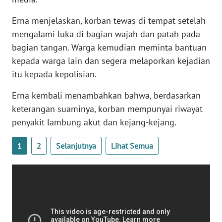
SULBAR
Erna menjelaskan, korban tewas di tempat setelah
WN
mengalami luka di bagian wajah dan patah pada
BABEL
bagian tangan. Warga kemudian meminta bantuan
kepada warga lain dan segera melaporkan kejadian
WN
itu kepada kepolisian.
SUMBAR
Erna kembali menambahkan bahwa, berdasarkan
WN
keterangan suaminya, korban mempunyai riwayat
SUMSEL
penyakit lambung akut dan kejang-kejang.
WN
1
2
Selanjutnya
Lihat Semua
BENGKULU
WN
LAMPUNG
WN
JATENG