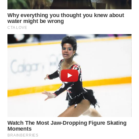
WN
TAPANULI
TENGAH
WN DELI
SERDANG
WN
TEBING
TINGGI
WN
PAKPAK
WN
KARAWANG
WN