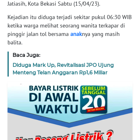
Jatiasih, Kota Bekasi Sabtu (15/04/23).
REDAKSI
Kejadian itu diduga terjadi sekitar pukul 06:30 WIB
KARIR
ketika warga melihat seorang wanita terkapar di
pinggir jalan tol bersama
anak
nya yang masih
DISCLAIMER
balita.
Baca Juga:
Wahana
News
Diduga Mark Up, Revitalisasi JPO Ujung
Regional
Menteng Telan Anggaran Rp1,6 Miliar
WN
SUMUT
WN
JAKARTA
WN
JABAR