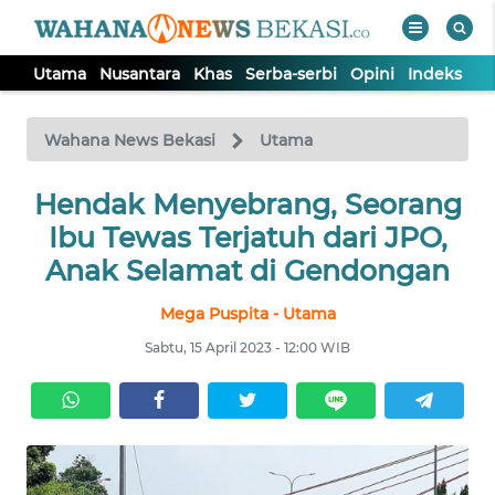
Utama
Nusantara
Khas
Serba-serbi
Opini
Indeks
WAHANA
Tutup
TV
Wahana News Bekasi
Utama
Hendak Menyebrang, Seorang
UTAMA
Ibu Tewas Terjatuh dari JPO,
NUSANTARA
Anak Selamat di Gendongan
Mega Puspita - Utama
KHAS
Sabtu, 15 April 2023 - 12:00 WIB
SERBA-
SERBI
OPINI