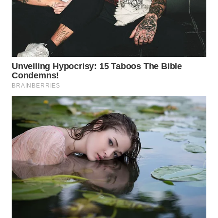
WAHANA
SPORT
WAHANA
UMKM
WAHANA
SELEB
WAHANA
PERSONA
WAHANA
OTOMOTIF
WAHANA
HEALTH