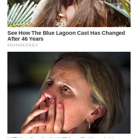
WN
INDRAMAYU
WN
KUNINGAN
WN
MAJALENGKA
WN
SUBANG
WN
SUKABUMI
WN
PURWAKARTA