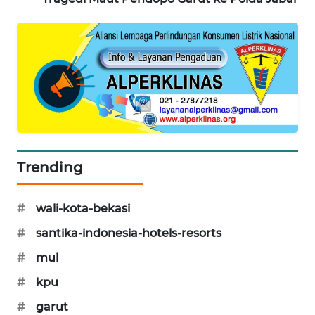
KARING
NEWS
JURNAL
MARITIM
HUMBANG
NEWS
Trending
GARONGGANG
NEWS
#
wali-kota-bekasi
#
santika-indonesia-hotels-resorts
FISUELRI
ID
#
mui
#
kpu
ENERGI
NEWS
#
garut