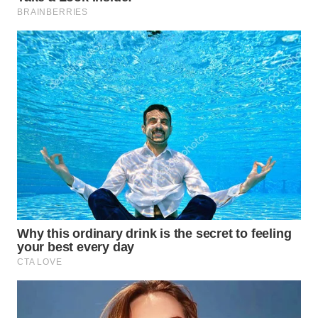
Wahana
Media
Group
WAHANA
NEWS
WAHANA
TANI
WAHANA
ADVOKAT
WAHANA
INFRASTRUKTUR
WAHANA