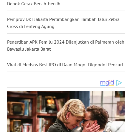
Depok Gerak Bersih-bersih
WN
Pemprov DKI Jakarta Pertimbangkan Tambah Jalur Zebra
MALUKU
Cross di Lenteng Agung
WN
MALUT
Penertiban APK Pemilu 2024 Dilanjutkan di Palmerah oleh
Bawaslu Jakarta Barat
WN
DAIRI
Viral di Medsos Besi JPO di Daan Mogot Digondol Pencuri
WN
DANAU
TOBA
WN
NIAS
WN