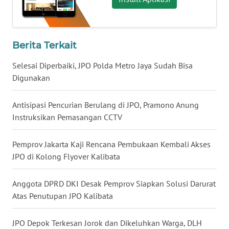
WN
KALTARA
Berita Terkait
WN
Selesai Diperbaiki, JPO Polda Metro Jaya Sudah Bisa
KALSEL
Digunakan
WN
Antisipasi Pencurian Berulang di JPO, Pramono Anung
KALTIM
Instruksikan Pemasangan CCTV
WN
Pemprov Jakarta Kaji Rencana Pembukaan Kembali Akses
SULSEL
JPO di Kolong Flyover Kalibata
WN
Anggota DPRD DKI Desak Pemprov Siapkan Solusi Darurat
GORONTALO
Atas Penutupan JPO Kalibata
WN
JPO Depok Terkesan Jorok dan Dikeluhkan Warga, DLH
SULUT