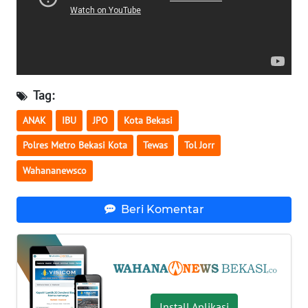
WN
NUSANTARA
WN
Tag:
JOGJA
ANAK
IBU
JPO
Kota Bekasi
WN
Polres Metro Bekasi Kota
Tewas
Tol Jorr
JATIM
Wahananewsco
WN
BALI
Beri Komentar
WN
KALBAR
WN
KALTENG
Install Aplikasi