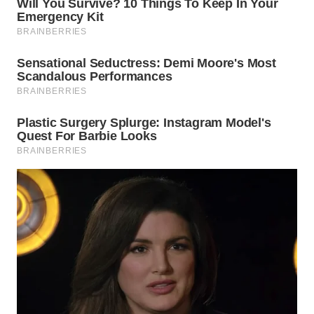
WN
PRIANGAN
TIMUR
WN
SEMARANG
WN
SOLO
WN
BOROBUDUR
WN
MADURA
WN