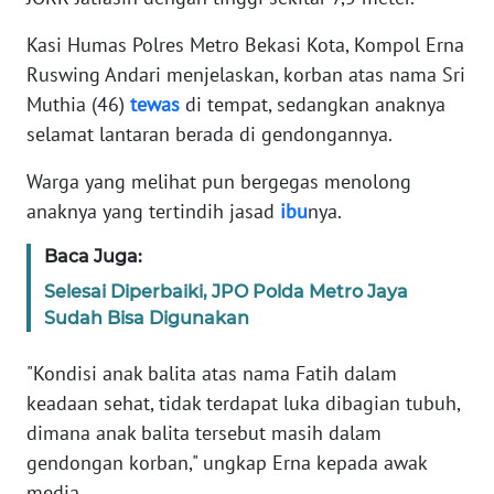
RIAU
Kasi Humas Polres Metro Bekasi Kota, Kompol Erna
WN
Ruswing Andari menjelaskan, korban atas nama Sri
SERAMBI
Muthia (46)
tewas
di tempat, sedangkan anaknya
selamat lantaran berada di gendongannya.
WN
JAMBI
Warga yang melihat pun bergegas menolong
anaknya yang tertindih jasad
ibu
nya.
WN
SULTRA
Baca Juga:
Selesai Diperbaiki, JPO Polda Metro Jaya
WN
Sudah Bisa Digunakan
NTB
"Kondisi anak balita atas nama Fatih dalam
WN
keadaan sehat, tidak terdapat luka dibagian tubuh,
SULTENG
dimana anak balita tersebut masih dalam
gendongan korban," ungkap Erna kepada awak
WN
media.