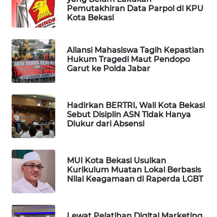
ID
Pemutakhiran Data Parpol di KPU
Kota Bekasi
MAWAKA
ID
Aliansi Mahasiswa Tagih Kepastian
Hukum Tragedi Maut Pendopo
MARTABAT
Garut ke Polda Jabar
NET
PLN
Hadirkan BERTRI, Wali Kota Bekasi
WATCH
Sebut Disiplin ASN Tidak Hanya
Diukur dari Absensi
MKLI
MUI Kota Bekasi Usulkan
LPKKI
Kurikulum Muatan Lokal Berbasis
Nilai Keagamaan di Raperda LGBT
LKKI
KOPEKLIN
Lewat Pelatihan Digital Marketing,