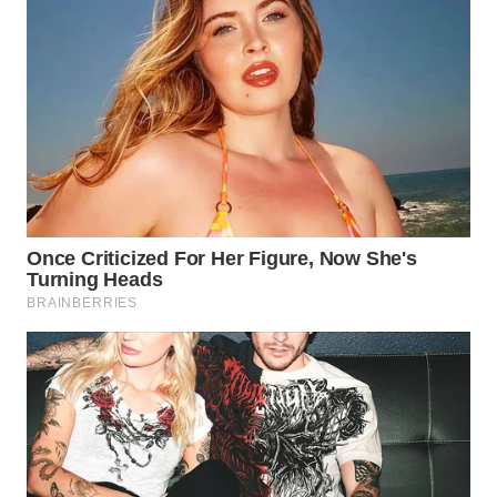
KONSUMEN
WAHANA
LISTRIK
WAHANA
TRAVEL
WAHANA
TV
WAHANANEWS
ID
WAHANANEWS
CO ID
WAHANANEWS
NET