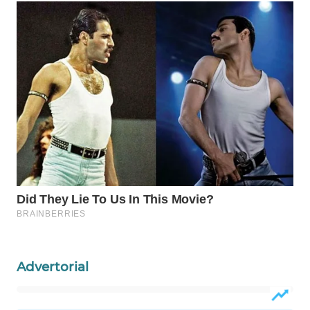
WAHANA
DESA
WISATA
LAPAK
WAHANA
Wahana
Network
KONSUMEN
LISTRIK
MASYARAKAT
KELISTRIKAN
Advertorial
WALINKI