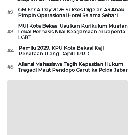
GM For A Day 2026 Sukses Digelar, 43 Anak
KARING
#2
Pimpin Operasional Hotel Selama Sehari
NEWS
MUI Kota Bekasi Usulkan Kurikulum Muatan
#3
Lokal Berbasis Nilai Keagamaan di Raperda
JURNAL
LGBT
MARITIM
Pemilu 2029, KPU Kota Bekasi Kaji
#4
Penataan Ulang Dapil DPRD
HUMBANG
NEWS
Aliansi Mahasiswa Tagih Kepastian Hukum
#5
Tragedi Maut Pendopo Garut ke Polda Jabar
GARONGGANG
NEWS
FISUELRI
ID
ENERGI
NEWS