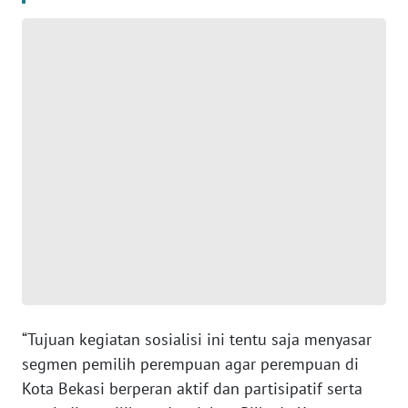
WN
BANTEN
WN
NTT
WN
KEPRI
WN
PAPUA
WN
PAPUA
“Tujuan kegiatan sosialisi ini tentu saja menyasar
BARAT
segmen pemilih perempuan agar perempuan di
Kota Bekasi berperan aktif dan partisipatif serta
WN