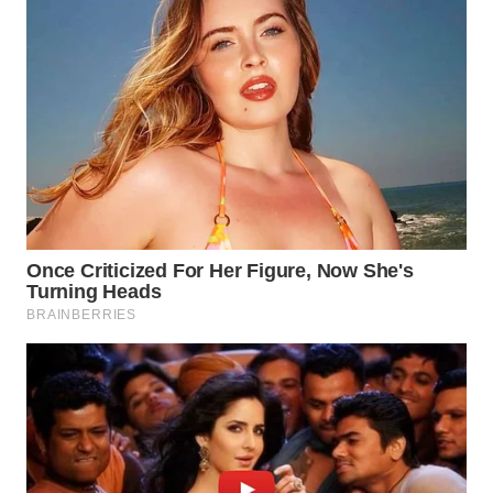
SURABAYA
WN
NATUNA
WN
BINTAN
WN
MANDALIKA
WN
LIKUPANG
WN
LABUANBAJO
WN
BORNEO