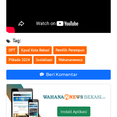
WN
NUSANTARA
WN
JOGJA
Tag:
DPT
Kpud Kota Bekasi
Pemilih Perempun
WN
JATIM
Pilkada 2024
Sosialisasi
Wahananewsco
WN
Beri Komentar
BALI
WN
KALBAR
WN
Install Aplikasi
KALTENG