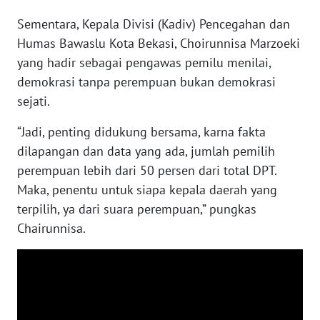
SULBAR
Sementara, Kepala Divisi (Kadiv) Pencegahan dan
WN
Humas Bawaslu Kota Bekasi, Choirunnisa Marzoeki
BABEL
yang hadir sebagai pengawas pemilu menilai,
demokrasi tanpa perempuan bukan demokrasi
WN
sejati.
SUMBAR
“Jadi, penting didukung bersama, karna fakta
WN
dilapangan dan data yang ada, jumlah pemilih
SUMSEL
perempuan lebih dari 50 persen dari total DPT.
Maka, penentu untuk siapa kepala daerah yang
WN
terpilih, ya dari suara perempuan,” pungkas
BENGKULU
Chairunnisa.
WN
LAMPUNG
WN
JATENG