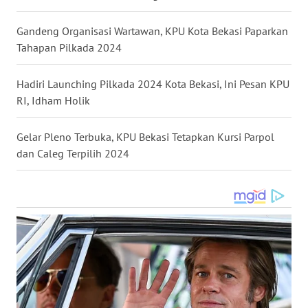
WN
Gandeng Organisasi Wartawan, KPU Kota Bekasi Paparkan
MALUKU
Tahapan Pilkada 2024
WN
Hadiri Launching Pilkada 2024 Kota Bekasi, Ini Pesan KPU
MALUT
RI, Idham Holik
WN
Gelar Pleno Terbuka, KPU Bekasi Tetapkan Kursi Parpol
DAIRI
dan Caleg Terpilih 2024
WN
DANAU
TOBA
WN
NIAS
WN