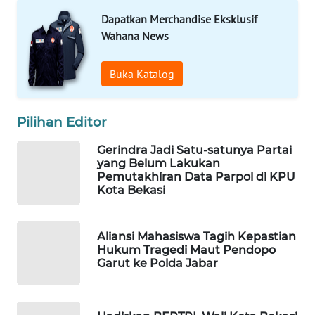
ID
Dapatkan Merchandise Eksklusif
Wahana News
MAWAKA
ID
Buka Katalog
MARTABAT
NET
Pilihan Editor
PLN
Gerindra Jadi Satu-satunya Partai
WATCH
yang Belum Lakukan
Pemutakhiran Data Parpol di KPU
Kota Bekasi
MKLI
LPKKI
Aliansi Mahasiswa Tagih Kepastian
Hukum Tragedi Maut Pendopo
Garut ke Polda Jabar
LKKI
KOPEKLIN