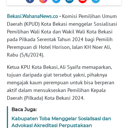
REDAKSI
Bekasi.WahanaNews.co
-
Komisi Pemilihan Umum
KARIR
Daerah (KPUD) Kota Bekasi menggelar Sosialisasi
Pemilihan Wali Kota dan Wakil Wali Kota Bekasi
DISCLAIMER
pada Pilkada Serentak Tahun 2024 bagi Pemilih
Perempuan di Hotel Horison, Jalan KH Noer Ali,
Wahana
Rabu (5/6/2024).
News
Regional
Ketua KPU Kota Bekasi, Ali Syaifa memaparkan,
tujuan daripada giat tersebut yakni, pihaknya
WN
mengajak kaum perempuan untuk bisa berperan
SUMUT
aktif dalam mensukseskan Pemilihan Kepala
Daerah (Pilkada) Kota Bekasi 2024.
WN
JAKARTA
Baca Juga:
Kabupaten Toba Menggelar Sosialisasi dan
WN
JABAR
Advokasi Akreditasi Perpustakaan