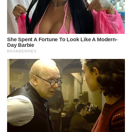
KONSUMEN
WAHANA
LISTRIK
WAHANA
TRAVEL
WAHANA
TV
WAHANANEWS
ID
WAHANANEWS
CO ID
WAHANANEWS
NET