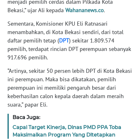
menjadi pemilih cerdas dalam Pilkada Kota
RIAU
Bekasi,” ujar Ali kepada
Wahananews.co
.
WN
Sementara, Komisioner KPU Eli Ratnasari
SERAMBI
menambahkan, di Kota Bekasi sendiri, dari total
daftar pemilih tetap (
DPT
) sekitar 1.809.574
WN
JAMBI
pemilih, terdapat rincian DPT perempuan sebanyak
917.696 pemilih.
WN
“Artinya, sekitar 50 persen lebih DPT di Kota Bekasi
SULTRA
ini perempuan. Maka bisa dikatakan, pemilih
perempuan ini memiliki pengaruh besar dari
WN
NTB
keberhasilan calon kepala daerah dalam meraih
suara,” papar Eli.
WN
Baca Juga:
SULTENG
Capai Target Kinerja, Dinas PMD PPA Toba
WN
Maksimalkan Program Yang Ditetapkan