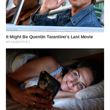
LANGKAT
WN
TAPANULI
SELATAN
WN
TANJUNG
LESUNG
WN
KARO
WN
SIMALUNGUN
WN
LABUHANBATU