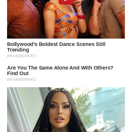
Wahana
Media
Group
WAHANA
NEWS
WAHANA
TANI
WAHANA
ADVOKAT
WAHANA
INFRASTRUKTUR
WAHANA