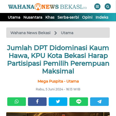
Utama
Nusantara
Khas
Serba-serbi
Opini
Indeks
WAHANA
Tutup
TV
Wahana News Bekasi
Utama
Jumlah DPT Didominasi Kaum
UTAMA
Hawa, KPU Kota Bekasi Harap
NUSANTARA
Partisipasi Pemilih Perempuan
Maksimal
KHAS
Mega Puspita - Utama
Rabu, 5 Juni 2024 - 16:13 WIB
SERBA-
SERBI
OPINI