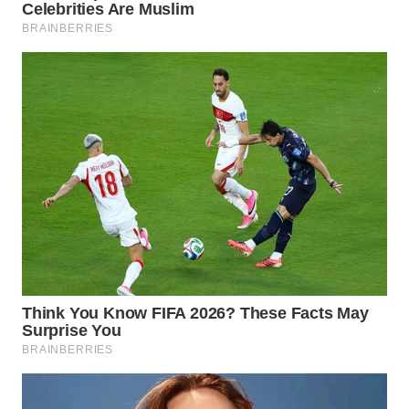
WN
PRIANGAN
TIMUR
WN
SEMARANG
WN
SOLO
WN
BOROBUDUR
WN
MADURA
WN