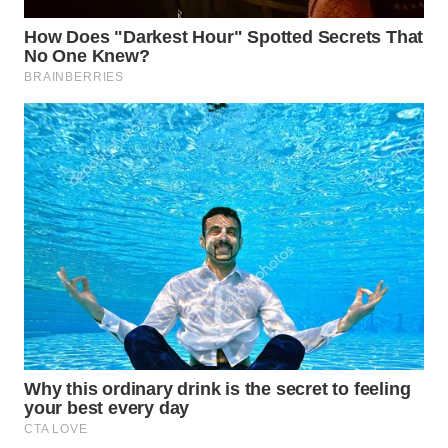
WAHANA
SPORT
WAHANA
UMKM
WAHANA
SELEB
WAHANA
PERSONA
WAHANA
OTOMOTIF
WAHANA
HEALTH