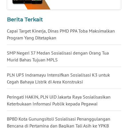
WN
Berita Terkait
KALTARA
Capai Target Kinerja, Dinas PMD PPA Toba Maksimalkan
WN
Program Yang Ditetapkan
KALSEL
SMP Negeri 37 Medan Sosialisasi dengan Orang Tua
WN
Murid Bahas Tujuan MPLS
KALTIM
PLN UP3 Indramayu Intensifkan Sosialisasi K3 untuk
WN
Cegah Bahaya Listrik di Area Konstruksi
SULSEL
Peringati HAKIN, PLN UID Jakarta Raya Sosialisasikan
WN
Keterbukaan Informasi Publik kepada Pegawai
GORONTALO
BPBD Kota Gunungsitoli Sosialisasi Penanggulangan
WN
SULUT
Bencana di Pertamina dan Bagikan Tali Asih ke YPKB