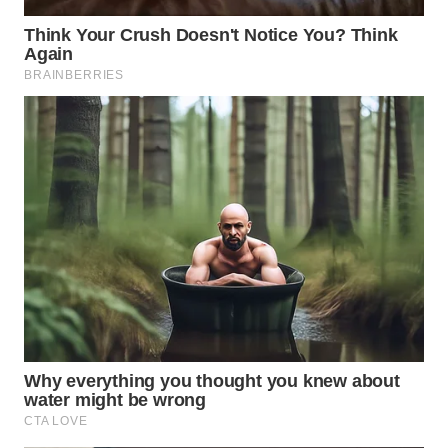
WN
TAPANULI
TENGAH
WN DELI
SERDANG
WN
TEBING
TINGGI
WN
PAKPAK
WN
KARAWANG
WN