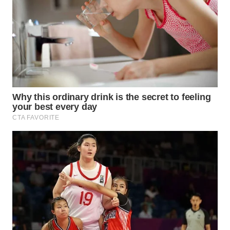
WN
SUMEDANG
WN
CIANJUR
WN
KEPULAUAN
SERIBU
WN
TANGERANG
WN
BINJAI
WN
CIREBON