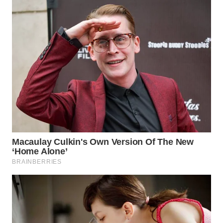
BEKASI
WN
BOGOR
WN
DEPOK
WN
TAPANULI
UTARA
WN
SAMOSIR
WN
PADANG
LAWAS