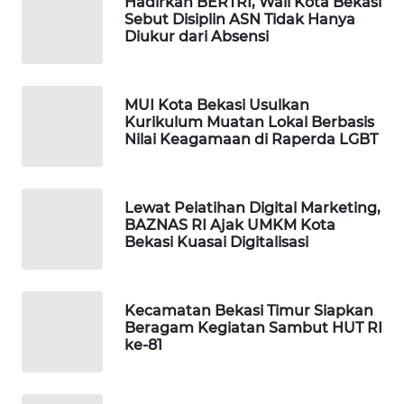
Hadirkan BERTRI, Wali Kota Bekasi
Sebut Disiplin ASN Tidak Hanya
Diukur dari Absensi
PORTAL
KONSUMEN
MUI Kota Bekasi Usulkan
FORWAMKI
Kurikulum Muatan Lokal Berbasis
Nilai Keagamaan di Raperda LGBT
ALPERKLINAS
FORJASIDA
Lewat Pelatihan Digital Marketing,
BAZNAS RI Ajak UMKM Kota
Bekasi Kuasai Digitalisasi
TAMBANG
NEWS
Kecamatan Bekasi Timur Siapkan
SITUNGIR
Beragam Kegiatan Sambut HUT RI
NEWS
ke-81
SIDIKALANG