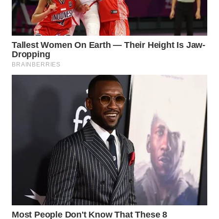
WN
INDRAMAYU
WN
KUNINGAN
WN
MAJALENGKA
WN
SUBANG
WN
SUKABUMI
WN
PURWAKARTA