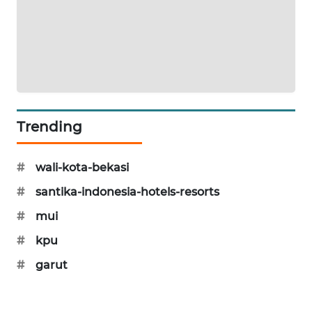
CILEUNGSI
NEWS
BERKAT
NEWS
Trending
BERAMPU
NEWS
#
wali-kota-bekasi
ANUGERAH
#
santika-indonesia-hotels-resorts
NEWS
#
mui
AKHLAK
#
kpu
ID
#
garut
PERAPKI
NEWS