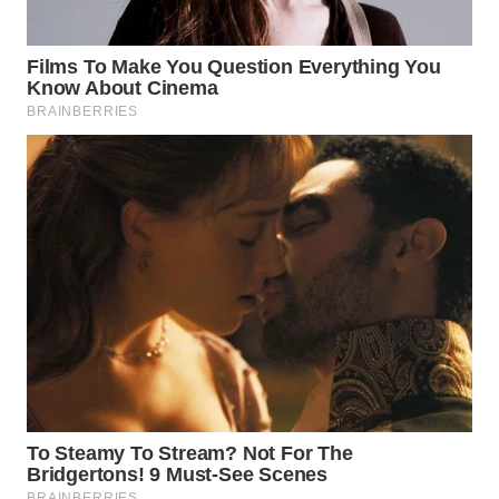
WN
TAPANULI
TENGAH
WN DELI
SERDANG
WN
TEBING
TINGGI
WN
PAKPAK
WN
KARAWANG
WN