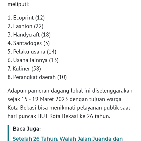
RIAU
meliputi:
1. Ecoprint (12)
WN
SERAMBI
2. Fashion (22)
3. Handycraft (18)
WN
4. Santadoges (3)
JAMBI
5. Pelaku usaha (14)
6. Usaha lainnya (13)
WN
7. Kuliner (58)
SULTRA
8. Perangkat daerah (10)
WN
Adapun pameran dagang lokal ini diselenggarakan
NTB
sejak 15 - 19 Maret 2023 dengan tujuan warga
Kota Bekasi bisa menikmati pelayanan publik saat
WN
hari puncak HUT Kota Bekasi ke 26 tahun.
SULTENG
Baca Juga:
WN
Setelah 26 Tahun, Wajah Jalan Juanda dan