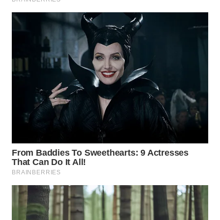
BEKASI
WN
BOGOR
WN
DEPOK
WN
TAPANULI
UTARA
WN
SAMOSIR
WN
PADANG
LAWAS