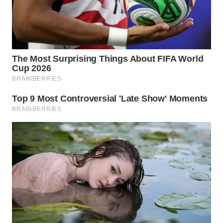
WN
INDRAMAYU
WN
KUNINGAN
WN
MAJALENGKA
WN
SUBANG
WN
SUKABUMI
WN
PURWAKARTA