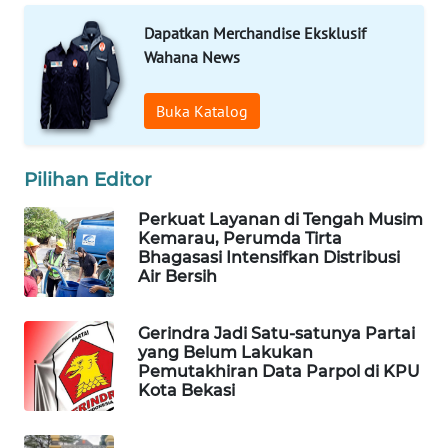
ID
Dapatkan Merchandise Eksklusif
Wahana News
MAWAKA
ID
Buka Katalog
MARTABAT
NET
Pilihan Editor
PLN
Perkuat Layanan di Tengah Musim
WATCH
Kemarau, Perumda Tirta
Bhagasasi Intensifkan Distribusi
Air Bersih
MKLI
Gerindra Jadi Satu-satunya Partai
LPKKI
yang Belum Lakukan
Pemutakhiran Data Parpol di KPU
LKKI
Kota Bekasi
KOPEKLIN