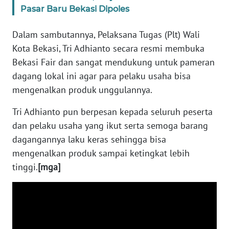
SULBAR
Pasar Baru Bekasi Dipoles
WN
Dalam sambutannya, Pelaksana Tugas (Plt) Wali
BABEL
Kota Bekasi, Tri Adhianto secara resmi membuka
Bekasi Fair dan sangat mendukung untuk pameran
WN
dagang lokal ini agar para pelaku usaha bisa
SUMBAR
mengenalkan produk unggulannya.
WN
Tri Adhianto pun berpesan kepada seluruh peserta
SUMSEL
dan pelaku usaha yang ikut serta semoga barang
dagangannya laku keras sehingga bisa
WN
mengenalkan produk sampai ketingkat lebih
BENGKULU
tinggi.
[mga]
WN
LAMPUNG
WN
JATENG