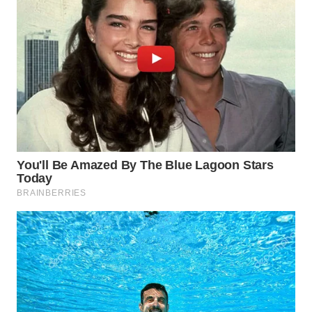
Wahana
Media
Group
WAHANA
NEWS
WAHANA
TANI
WAHANA
ADVOKAT
WAHANA
INFRASTRUKTUR
WAHANA