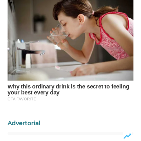
WAHANA
DESA
WISATA
LAPAK
WAHANA
Wahana
Network
KONSUMEN
LISTRIK
MASYARAKAT
KELISTRIKAN
Advertorial
WALINKI