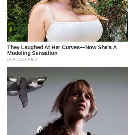
LANGKAT
WN
TAPANULI
SELATAN
WN
TANJUNG
LESUNG
WN
KARO
WN
SIMALUNGUN
WN
LABUHANBATU