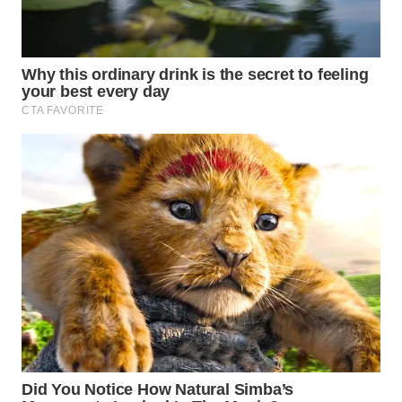
WN
PRIANGAN
TIMUR
WN
SEMARANG
WN
SOLO
WN
BOROBUDUR
WN
MADURA
WN