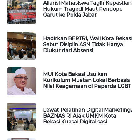
Aliansi Mahasiswa Tagih Kepastian
Hukum Tragedi Maut Pendopo
PORTAL
Garut ke Polda Jabar
KONSUMEN
FORWAMKI
Hadirkan BERTRI, Wali Kota Bekasi
Sebut Disiplin ASN Tidak Hanya
Diukur dari Absensi
ALPERKLINAS
FORJASIDA
MUI Kota Bekasi Usulkan
Kurikulum Muatan Lokal Berbasis
Nilai Keagamaan di Raperda LGBT
TAMBANG
NEWS
Lewat Pelatihan Digital Marketing,
SITUNGIR
BAZNAS RI Ajak UMKM Kota
NEWS
Bekasi Kuasai Digitalisasi
SIDIKALANG