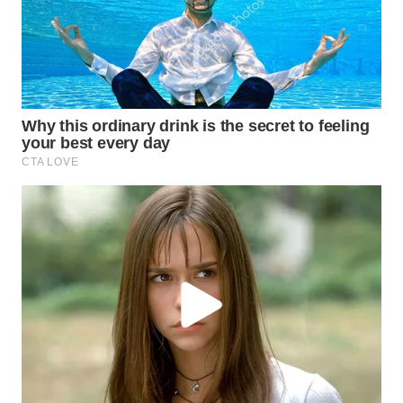
KONSUMEN
WAHANA
LISTRIK
WAHANA
TRAVEL
WAHANA
TV
WAHANANEWS
ID
WAHANANEWS
CO ID
WAHANANEWS
NET