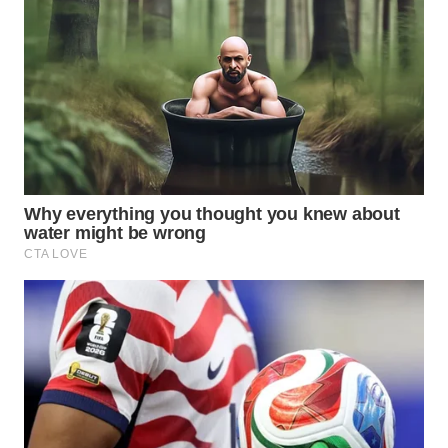
WN
SUMEDANG
WN
CIANJUR
WN
KEPULAUAN
SERIBU
WN
TANGERANG
WN
BINJAI
WN
CIREBON