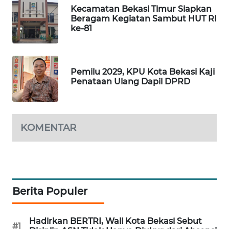
NEWS
Kecamatan Bekasi Timur Siapkan
Beragam Kegiatan Sambut HUT RI
SIBARAGAS
ke-81
NEWS
METRO
Pemilu 2029, KPU Kota Bekasi Kaji
SIANTAR
Penataan Ulang Dapil DPRD
NEWS
METRO
MEDAN
KOMENTAR
NEWS
METRO
JAKARTA
NEWS
Berita Populer
KRT
Hadirkan BERTRI, Wali Kota Bekasi Sebut
NEWS
#1