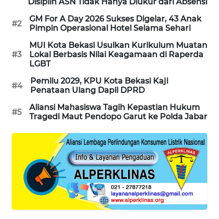
Disiplin ASN Tidak Hanya Diukur dari Absensi
KARING
GM For A Day 2026 Sukses Digelar, 43 Anak
#2
Pimpin Operasional Hotel Selama Sehari
NEWS
MUI Kota Bekasi Usulkan Kurikulum Muatan
#3
Lokal Berbasis Nilai Keagamaan di Raperda
JURNAL
LGBT
MARITIM
Pemilu 2029, KPU Kota Bekasi Kaji
#4
Penataan Ulang Dapil DPRD
HUMBANG
NEWS
Aliansi Mahasiswa Tagih Kepastian Hukum
#5
Tragedi Maut Pendopo Garut ke Polda Jabar
GARONGGANG
NEWS
FISUELRI
ID
ENERGI
NEWS