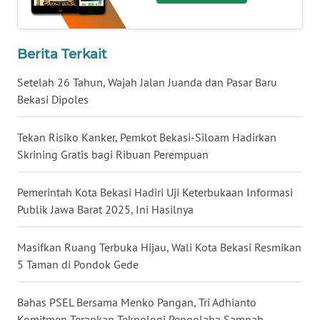
WN
KALTARA
Berita Terkait
Setelah 26 Tahun, Wajah Jalan Juanda dan Pasar Baru
WN
Bekasi Dipoles
KALSEL
Tekan Risiko Kanker, Pemkot Bekasi-Siloam Hadirkan
WN
Skrining Gratis bagi Ribuan Perempuan
KALTIM
Pemerintah Kota Bekasi Hadiri Uji Keterbukaan Informasi
WN
SULSEL
Publik Jawa Barat 2025, Ini Hasilnya
WN
Masifkan Ruang Terbuka Hijau, Wali Kota Bekasi Resmikan
GORONTALO
5 Taman di Pondok Gede
WN
Bahas PSEL Bersama Menko Pangan, Tri Adhianto
SULUT
Komitmen Terapkan Teknologi Pengolaha Sampah