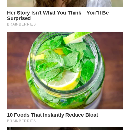
WAHANA
SPORT
WAHANA
UMKM
WAHANA
SELEB
WAHANA
PERSONA
WAHANA
OTOMOTIF
WAHANA
HEALTH