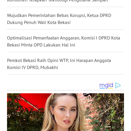
WN
Wujudkan Pemerintahan Bebas Korupsi, Ketua DPRD
MALUKU
Dukung Penuh Wali Kota Bekasi
WN
Optimalisasi Pemanfaatan Anggaran, Komisi I DPRD Kota
MALUT
Bekasi Minta OPD Lakukan Hal Ini
WN
Pemkot Bekasi Raih Opini WTP, Ini Harapan Anggota
DAIRI
Komisi IV DPRD, Mubakhi
WN
DANAU
TOBA
WN
NIAS
WN