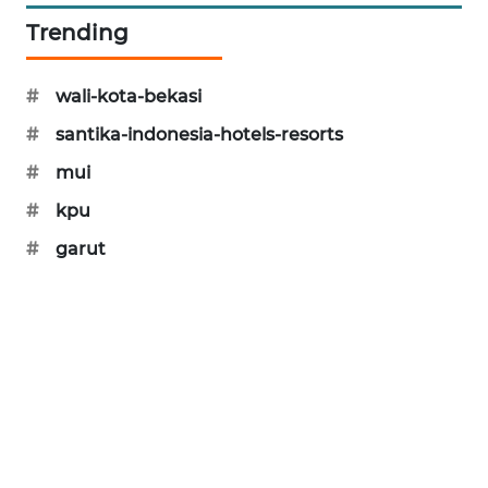
Trending
CILEUNGSI
NEWS
#
wali-kota-bekasi
BERKAT
#
santika-indonesia-hotels-resorts
NEWS
#
mui
BERAMPU
#
kpu
NEWS
#
garut
ANUGERAH
NEWS
AKHLAK
ID
PERAPKI
NEWS