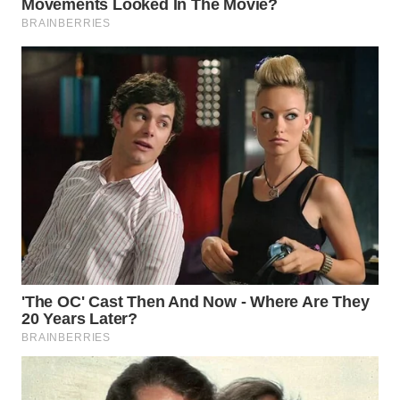
SURABAYA
WN
NATUNA
WN
BINTAN
WN
MANDALIKA
WN
LIKUPANG
WN
LABUANBAJO
WN
BORNEO