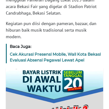
REDAKSI
acara Bekasi Fair yang digelar di Stadion Patriot
Candrabhaga, Bekasi Selatan.
KARIR
Kegiatan pun diisi dengan pameran, bazaar, dan
hiburan baik musik tradisional serta musik
DISCLAIMER
modern.
Wahana
Baca Juga:
News
Regional
Cek Akurasi Presensi Mobile, Wali Kota Bekasi
Evaluasi Absensi Pegawai Lewat Apel
WN
SUMUT
WN
JAKARTA
WN
JABAR