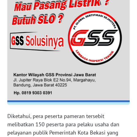
WN
BANTEN
WN
NTT
WN
KEPRI
WN
PAPUA
WN
PAPUA
Diketahui, pera peserta pameran tersebit
BARAT
melibatkan 150 peserta para pelaku usaha dan
pelayanan publik Pemerintah Kota Bekasi yang
WN