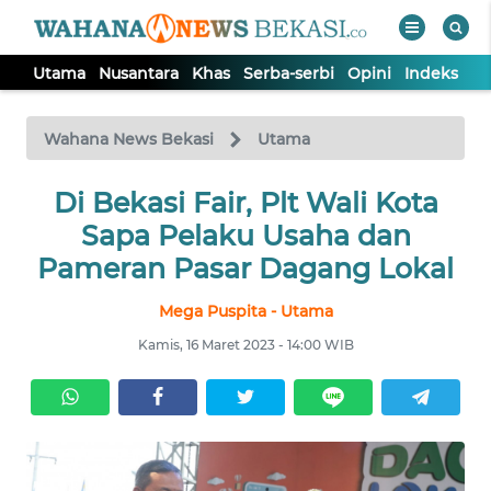
Utama
Nusantara
Khas
Serba-serbi
Opini
Indeks
WAHANA
Tutup
TV
Wahana News Bekasi
Utama
Di Bekasi Fair, Plt Wali Kota
UTAMA
Sapa Pelaku Usaha dan
NUSANTARA
Pameran Pasar Dagang Lokal
Mega Puspita - Utama
KHAS
Kamis, 16 Maret 2023 - 14:00 WIB
SERBA-
SERBI
OPINI