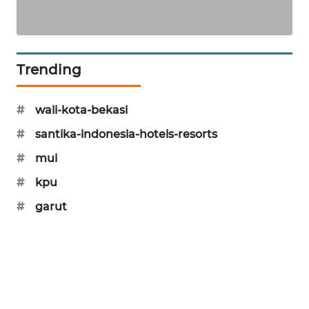
CILEUNGSI
NEWS
Trending
BERKAT
NEWS
#
wali-kota-bekasi
BERAMPU
#
santika-indonesia-hotels-resorts
NEWS
#
mui
ANUGERAH
#
kpu
NEWS
#
garut
AKHLAK
ID
PERAPKI
NEWS