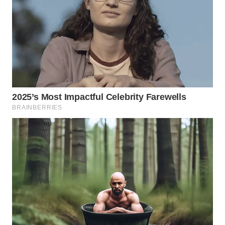
WN
SUMEDANG
WN
CIANJUR
WN
KEPULAUAN
SERIBU
WN
TANGERANG
WN
BINJAI
WN
CIREBON