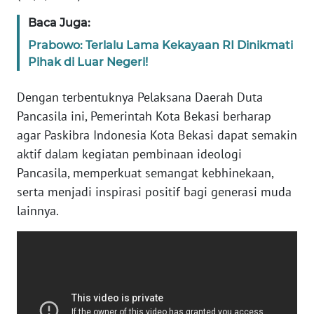
SULBAR
Baca Juga:
WN
Prabowo: Terlalu Lama Kekayaan RI Dinikmati
BABEL
Pihak di Luar Negeri!
WN
Dengan terbentuknya Pelaksana Daerah Duta
SUMBAR
Pancasila ini, Pemerintah Kota Bekasi berharap
agar Paskibra Indonesia Kota Bekasi dapat semakin
WN
aktif dalam kegiatan pembinaan ideologi
SUMSEL
Pancasila, memperkuat semangat kebhinekaan,
serta menjadi inspirasi positif bagi generasi muda
WN
BENGKULU
lainnya.
WN
LAMPUNG
WN
JATENG