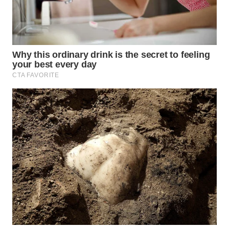
LANGKAT
WN
TAPANULI
SELATAN
WN
TANJUNG
LESUNG
WN
KARO
WN
SIMALUNGUN
WN
LABUHANBATU