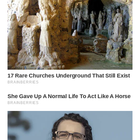
BEKASI
WN
BOGOR
WN
DEPOK
WN
TAPANULI
UTARA
WN
SAMOSIR
WN
PADANG
LAWAS