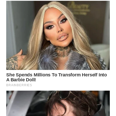
WAHANA
SPORT
WAHANA
UMKM
WAHANA
SELEB
WAHANA
PERSONA
WAHANA
OTOMOTIF
WAHANA
HEALTH