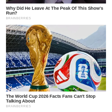
KONSUMEN
WAHANA
LISTRIK
WAHANA
TRAVEL
WAHANA
TV
WAHANANEWS
ID
WAHANANEWS
CO ID
WAHANANEWS
NET