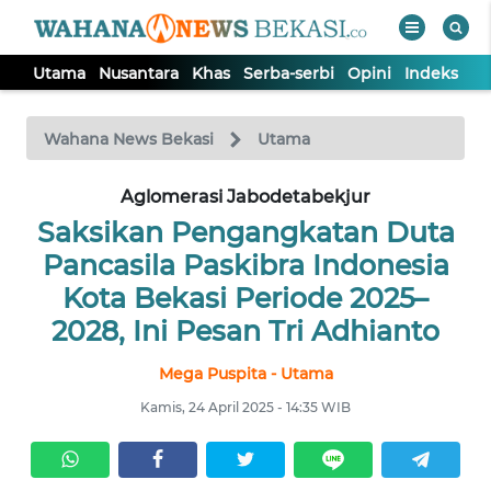
Utama
Nusantara
Khas
Serba-serbi
Opini
Indeks
WAHANA
Tutup
TV
Wahana News Bekasi
Utama
Aglomerasi Jabodetabekjur
UTAMA
Saksikan Pengangkatan Duta
NUSANTARA
Pancasila Paskibra Indonesia
Kota Bekasi Periode 2025–
KHAS
2028, Ini Pesan Tri Adhianto
Mega Puspita - Utama
SERBA-
SERBI
Kamis, 24 April 2025 - 14:35 WIB
OPINI