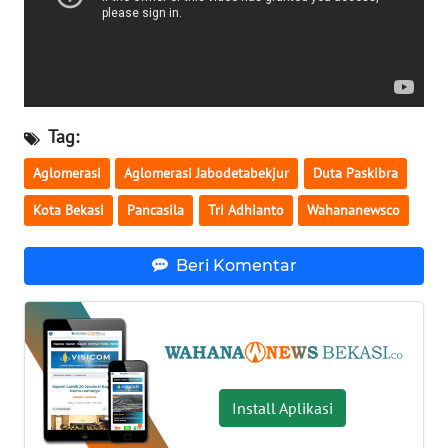
WN
NUSANTARA
WN
Tag:
JOGJA
Aglomerasi
Aglomerasi Jabodetabekjur
Duta Paskibra
WN
Kota Bekasi
Pancasila
Tri Adhianto
Wahananewsco
JATIM
Beri Komentar
WN
BALI
WN
KALBAR
Install Aplikasi
WN
KALTENG