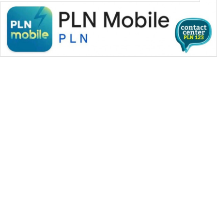
WAHANA MEDIA GROUP
|
|
|
WAHANA NEWS co
WAHANA TANI
WAHANA ADVOKAT
|
|
WAHANA INFRASTRUKTUR
WAHANA KONSUMEN
|
|
|
WAHANA LISTRIK
WAHANA TRAVEL
WAHANA TV