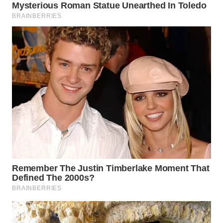
WN
TAPANULI
TENGAH
WN DELI
SERDANG
WN
TEBING
TINGGI
WN
PAKPAK
WN
KARAWANG
WN