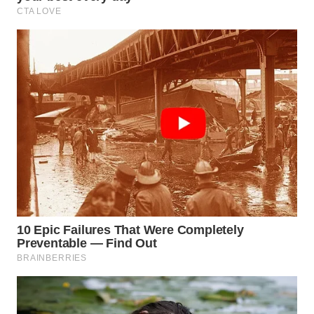
WN
PRIANGAN
TIMUR
WN
SEMARANG
WN
SOLO
WN
BOROBUDUR
WN
MADURA
WN