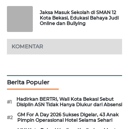
NEWS
Jaksa Masuk Sekolah di SMAN 12
SIBARAGAS
Kota Bekasi, Edukasi Bahaya Judi
NEWS
Online dan Bullying
METRO
SIANTAR
KOMENTAR
NEWS
METRO
MEDAN
NEWS
Berita Populer
METRO
JAKARTA
Hadirkan BERTRI, Wali Kota Bekasi Sebut
#1
NEWS
Disiplin ASN Tidak Hanya Diukur dari Absensi
GM For A Day 2026 Sukses Digelar, 43 Anak
#2
KRT
Pimpin Operasional Hotel Selama Sehari
NEWS