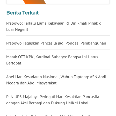
WN
Berita Terkait
KALTARA
Prabowo: Terlalu Lama Kekayaan RI Dinikmati Pihak di
Luar Negeri!
WN
KALSEL
Prabowo Tegaskan Pancasila jadi Pondasi Pembangunan
WN
KALTIM
Marak OTT KPK, Kardinal Suharyo: Bangsa Ini Harus
Bertobat
WN
SULSEL
Apel Hari Kesadaran Nasional, Wabup Tapteng: ASN Abdi
Negara dan Abdi Masyarakat
WN
GORONTALO
PLN UP3 Majalaya Peringati Hari Kesaktian Pancasila
dengan Aksi Berbagi dan Dukung UMKM Lokal
WN
SULUT