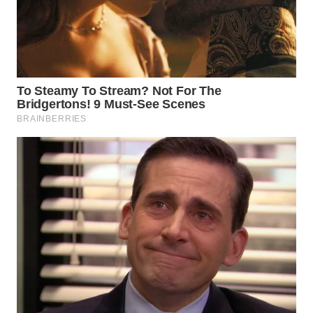
Wahana
Media
Group
WAHANA
NEWS
WAHANA
TANI
WAHANA
ADVOKAT
WAHANA
INFRASTRUKTUR
WAHANA