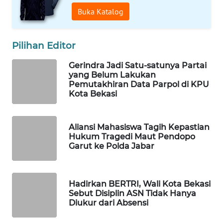
ID
Buka Katalog
MAWAKA
ID
Pilihan Editor
Gerindra Jadi Satu-satunya Partai
MARTABAT
yang Belum Lakukan
NET
Pemutakhiran Data Parpol di KPU
Kota Bekasi
PLN
WATCH
Aliansi Mahasiswa Tagih Kepastian
Hukum Tragedi Maut Pendopo
MKLI
Garut ke Polda Jabar
LPKKI
Hadirkan BERTRI, Wali Kota Bekasi
Sebut Disiplin ASN Tidak Hanya
LKKI
Diukur dari Absensi
KOPEKLIN