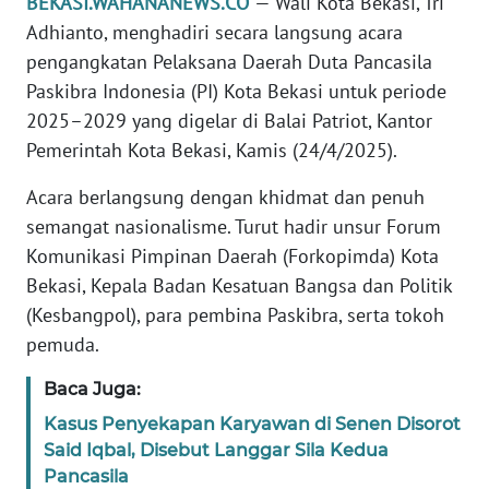
BEKASI.WAHANANEWS.CO
— Wali Kota Bekasi, Tri
REDAKSI
Adhianto, menghadiri secara langsung acara
pengangkatan Pelaksana Daerah Duta Pancasila
KARIR
Paskibra Indonesia (PI) Kota Bekasi untuk periode
2025–2029 yang digelar di Balai Patriot, Kantor
DISCLAIMER
Pemerintah Kota Bekasi, Kamis (24/4/2025).
Wahana
Acara berlangsung dengan khidmat dan penuh
News
semangat nasionalisme. Turut hadir unsur Forum
Regional
Komunikasi Pimpinan Daerah (Forkopimda) Kota
Bekasi, Kepala Badan Kesatuan Bangsa dan Politik
WN
(Kesbangpol), para pembina Paskibra, serta tokoh
SUMUT
pemuda.
WN
Baca Juga:
JAKARTA
Kasus Penyekapan Karyawan di Senen Disorot
Said Iqbal, Disebut Langgar Sila Kedua
WN
Pancasila
JABAR