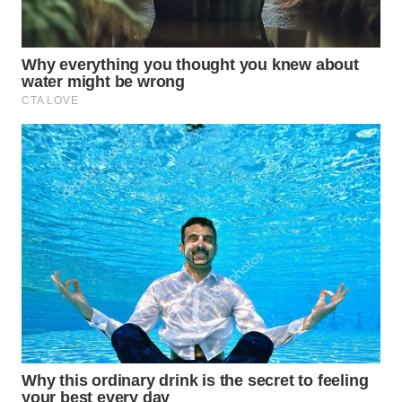
WN
INDRAMAYU
WN
KUNINGAN
WN
MAJALENGKA
WN
SUBANG
WN
SUKABUMI
WN
PURWAKARTA