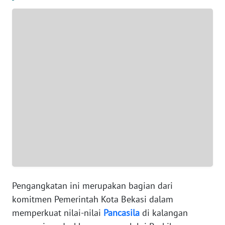
WN
BANTEN
WN
NTT
WN
KEPRI
WN
PAPUA
WN
PAPUA
Pengangkatan ini merupakan bagian dari
BARAT
komitmen Pemerintah Kota Bekasi dalam
memperkuat nilai-nilai
Pancasila
di kalangan
WN