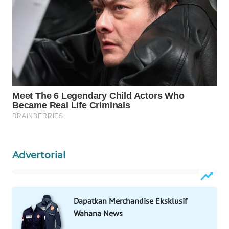
WAHANA
DESA
WISATA
LAPAK
WAHANA
Wahana
Network
KONSUMEN
Advertorial
LISTRIK
MASYARAKAT
KELISTRIKAN
Dapatkan Merchandise Eksklusif
Wahana News
WALINKI