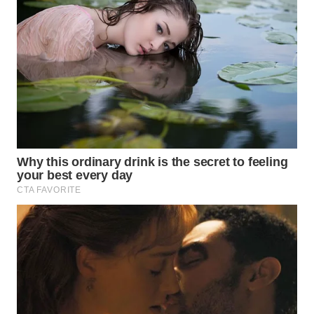
SURABAYA
WN
NATUNA
WN
BINTAN
WN
MANDALIKA
WN
LIKUPANG
WN
LABUANBAJO
WN
BORNEO