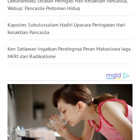
Labuhanbatu Selatan Peringati Hari Kesaktian Pancasila,
Wabup: Pancasila Pedoman Hidup
WN
MALUKU
Kapolres Subulussalam Hadiri Upacara Peringatan Hari
Kesaktian Pancasila
WN
MALUT
Ken Setiawan Ingatkan Pentingnya Peran Mahasiswa Jaga
NKRI dari Radikalisme
WN
DAIRI
WN
DANAU
TOBA
WN
NIAS
WN