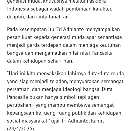
generasi muda, khususnya melalui Paskibra
RIAU
Indonesia sebagai wadah pembinaan karakter,
disiplin, dan cinta tanah air.
WN
SERAMBI
Pada kesempatan itu, Tri Adhianto menyampaikan
pesan kuat kepada generasi muda agar senantiasa
WN
menjadi garda terdepan dalam menjaga keutuhan
JAMBI
bangsa dan mengamalkan nilai-nilai Pancasila
dalam kehidupan sehari-hari.
WN
SULTRA
“Hari ini kita menyaksikan lahirnya duta-duta muda
yang siap menjadi teladan, menyuarakan semangat
WN
NTB
persatuan, dan menjaga ideologi bangsa. Duta
Pancasila bukan hanya simbol, tapi agen
WN
perubahan—yang mampu membawa semangat
SULTENG
kebangsaan ke ruang-ruang publik dan kehidupan
sosial masyarakat,” ujar Tri Adhianto, Kamis
WN
(24/4/2025).