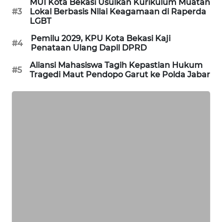
MUI Kota Bekasi Usulkan Kurikulum Muatan
#3
Lokal Berbasis Nilai Keagamaan di Raperda
KARING
LGBT
NEWS
Pemilu 2029, KPU Kota Bekasi Kaji
#4
Penataan Ulang Dapil DPRD
JURNAL
Aliansi Mahasiswa Tagih Kepastian Hukum
MARITIM
#5
Tragedi Maut Pendopo Garut ke Polda Jabar
HUMBANG
NEWS
GARONGGANG
NEWS
FISUELRI
ID
ENERGI
NEWS