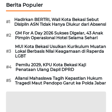
NEWS
Berita Populer
SIBARAGAS
NEWS
Hadirkan BERTRI, Wali Kota Bekasi Sebut
#1
Disiplin ASN Tidak Hanya Diukur dari Absensi
METRO
GM For A Day 2026 Sukses Digelar, 43 Anak
#2
SIANTAR
Pimpin Operasional Hotel Selama Sehari
NEWS
MUI Kota Bekasi Usulkan Kurikulum Muatan
#3
Lokal Berbasis Nilai Keagamaan di Raperda
METRO
LGBT
MEDAN
Pemilu 2029, KPU Kota Bekasi Kaji
NEWS
#4
Penataan Ulang Dapil DPRD
Aliansi Mahasiswa Tagih Kepastian Hukum
METRO
#5
Tragedi Maut Pendopo Garut ke Polda Jabar
JAKARTA
NEWS
KRT
NEWS