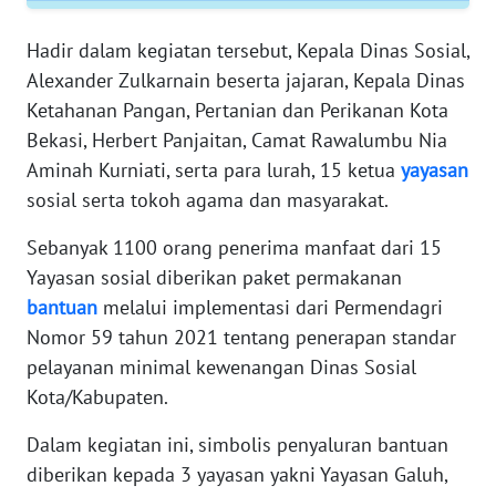
RIAU
Hadir dalam kegiatan tersebut, Kepala Dinas Sosial,
WN
Alexander Zulkarnain beserta jajaran, Kepala Dinas
SERAMBI
Ketahanan Pangan, Pertanian dan Perikanan Kota
Bekasi, Herbert Panjaitan, Camat Rawalumbu Nia
WN
Aminah Kurniati, serta para lurah, 15 ketua
yayasan
JAMBI
sosial serta tokoh agama dan masyarakat.
WN
Sebanyak 1100 orang penerima manfaat dari 15
SULTRA
Yayasan sosial diberikan paket permakanan
bantuan
melalui implementasi dari Permendagri
WN
NTB
Nomor 59 tahun 2021 tentang penerapan standar
pelayanan minimal kewenangan Dinas Sosial
WN
Kota/Kabupaten.
SULTENG
Dalam kegiatan ini, simbolis penyaluran bantuan
diberikan kepada 3 yayasan yakni Yayasan Galuh,
WN