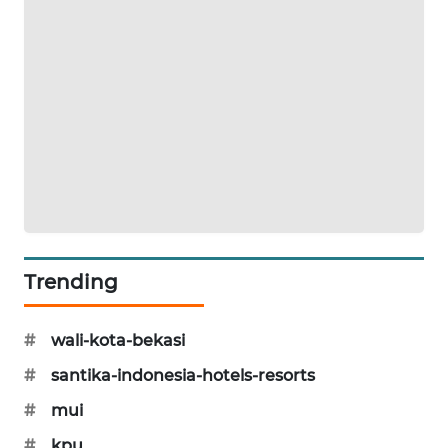
KARING
NEWS
JURNAL
MARITIM
HUMBANG
NEWS
GARONGGANG
Trending
NEWS
FISUELRI
#
wali-kota-bekasi
ID
#
santika-indonesia-hotels-resorts
ENERGI
#
mui
NEWS
#
kpu