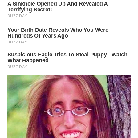
WN
PRIANGAN
TIMUR
WN
SEMARANG
WN
SOLO
WN
BOROBUDUR
WN
MADURA
WN