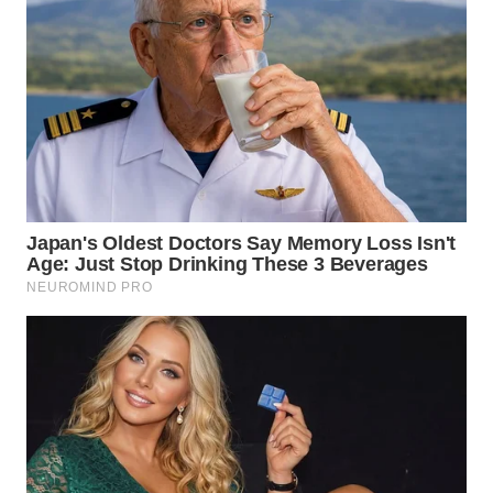
BEKASI
WN
BOGOR
WN
DEPOK
WN
TAPANULI
UTARA
WN
SAMOSIR
WN
PADANG
LAWAS