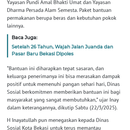
SULBAR
Yayasan Pundi Amal Bhakti Umat dan Yayasan
Dharma Persada Alam Semesta. Paket bantuan
WN
permakanan berupa beras dan kebutuhan pokok
BABEL
lainnya.
WN
Baca Juga:
SUMBAR
Setelah 26 Tahun, Wajah Jalan Juanda dan
Pasar Baru Bekasi Dipoles
WN
SUMSEL
“Bantuan ini diharapkan tepat sasaran, dan
keluarga penerimanya ini bisa merasakan dampak
WN
positif untuk memenuhi pangan sehari hari, Dinas
BENGKULU
Sosial berkomitmen memberikan bantuan ini bagi
masyarakat yang sangat membutuhkan,” ujar Inay
WN
dalam keterangannya, dikutip Sabtu (22/3/2025).
LAMPUNG
H Inayatullah pun menegaskan kepada Dinas
WN
Sosial Kota Bekasi untuk terus memantau
JATENG