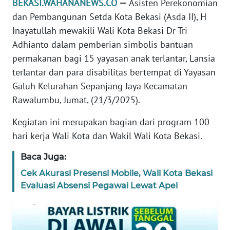
BEKASI.WAHANANEWS.CO
—
Asisten Perekonomian
REDAKSI
dan Pembangunan Setda Kota Bekasi (Asda II), H
Inayatullah mewakili Wali Kota Bekasi Dr Tri
KARIR
Adhianto dalam pemberian simbolis bantuan
permakanan bagi 15 yayasan anak terlantar, Lansia
DISCLAIMER
terlantar dan para disabilitas bertempat di Yayasan
Galuh Kelurahan Sepanjang Jaya Kecamatan
Wahana
Rawalumbu, Jumat, (21/3/2025).
News
Regional
Kegiatan ini merupakan bagian dari program 100
hari kerja Wali Kota dan Wakil Wali Kota Bekasi.
WN
SUMUT
Baca Juga:
Cek Akurasi Presensi Mobile, Wali Kota Bekasi
WN
Evaluasi Absensi Pegawai Lewat Apel
JAKARTA
WN
JABAR