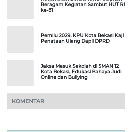
Beragam Kegiatan Sambut HUT RI
ke-81
PORTAL
KONSUMEN
Pemilu 2029, KPU Kota Bekasi Kaji
FORWAMKI
Penataan Ulang Dapil DPRD
ALPERKLINAS
Jaksa Masuk Sekolah di SMAN 12
FORJASIDA
Kota Bekasi, Edukasi Bahaya Judi
Online dan Bullying
TAMBANG
NEWS
KOMENTAR
SITUNGIR
NEWS
SIDIKALANG