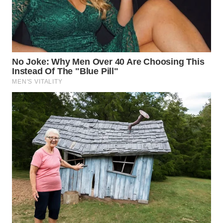
WN
SUMEDANG
WN
CIANJUR
WN
KEPULAUAN
SERIBU
WN
TANGERANG
WN
BINJAI
WN
CIREBON