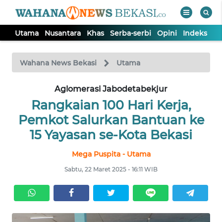
Utama
Nusantara
Khas
Serba-serbi
Opini
Indeks
WAHANA
Tutup
TV
Wahana News Bekasi
Utama
Aglomerasi Jabodetabekjur
UTAMA
Rangkaian 100 Hari Kerja,
NUSANTARA
Pemkot Salurkan Bantuan ke
15 Yayasan se-Kota Bekasi
KHAS
Mega Puspita - Utama
Sabtu, 22 Maret 2025 - 16:11 WIB
SERBA-
SERBI
OPINI