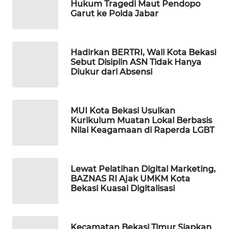
ID
Hukum Tragedi Maut Pendopo
Garut ke Polda Jabar
MAWAKA
ID
Hadirkan BERTRI, Wali Kota Bekasi
Sebut Disiplin ASN Tidak Hanya
MARTABAT
Diukur dari Absensi
NET
PLN
MUI Kota Bekasi Usulkan
WATCH
Kurikulum Muatan Lokal Berbasis
Nilai Keagamaan di Raperda LGBT
MKLI
Lewat Pelatihan Digital Marketing,
LPKKI
BAZNAS RI Ajak UMKM Kota
Bekasi Kuasai Digitalisasi
LKKI
KOPEKLIN
Kecamatan Bekasi Timur Siapkan