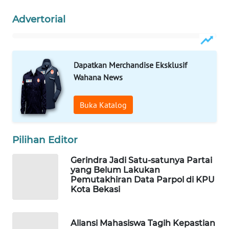
Advertorial
WAHANA
DESA
WISATA
Dapatkan Merchandise Eksklusif
LAPAK
Wahana News
WAHANA
Buka Katalog
Wahana
Network
Pilihan Editor
KONSUMEN
LISTRIK
Gerindra Jadi Satu-satunya Partai
yang Belum Lakukan
Pemutakhiran Data Parpol di KPU
MASYARAKAT
Kota Bekasi
KELISTRIKAN
WALINKI
Aliansi Mahasiswa Tagih Kepastian