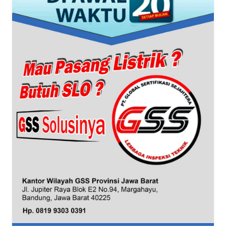
WN
BANTEN
WN
NTT
WN
KEPRI
WN
PAPUA
WN
PAPUA
BARAT
WN