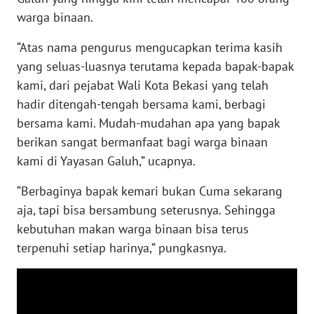
warga binaan.
WN
“Atas nama pengurus mengucapkan terima kasih
KALTARA
yang seluas-luasnya terutama kepada bapak-bapak
kami, dari pejabat Wali Kota Bekasi yang telah
WN
KALSEL
hadir ditengah-tengah bersama kami, berbagi
bersama kami. Mudah-mudahan apa yang bapak
WN
berikan sangat bermanfaat bagi warga binaan
KALTIM
kami di Yayasan Galuh,” ucapnya.
WN
“Berbaginya bapak kemari bukan Cuma sekarang
SULSEL
aja, tapi bisa bersambung seterusnya. Sehingga
kebutuhan makan warga binaan bisa terus
WN
terpenuhi setiap harinya,” pungkasnya.
GORONTALO
WN
SULUT