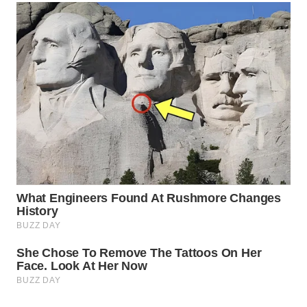
WAHANA
SPORT
WAHANA
UMKM
WAHANA
SELEB
WAHANA
PERSONA
WAHANA
OTOMOTIF
WAHANA
HEALTH