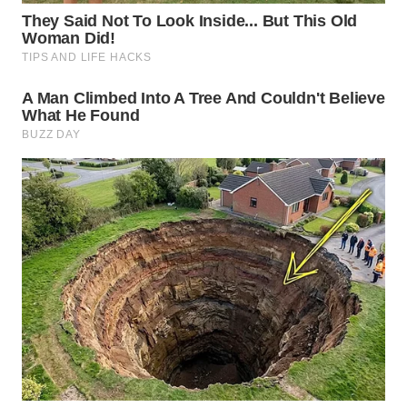
WN
INDRAMAYU
WN
KUNINGAN
WN
MAJALENGKA
WN
SUBANG
WN
SUKABUMI
WN
PURWAKARTA