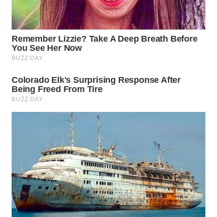
SURABAYA
WN
NATUNA
WN
BINTAN
WN
MANDALIKA
WN
LIKUPANG
WN
LABUANBAJO
WN
BORNEO