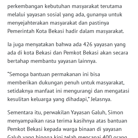
perkembangan kebutuhan masyarakat terutama
melalui yayasan sosial yang ada, gunanya untuk
WN
menyejahterakan masyarakat dan pastinya
NUSANTARA
Pemerintah Kota Bekasi hadir dalam masyarakat.
WN
Ia juga menyatakan bahwa ada 426 yayasan yang
JOGJA
ada di kota Bekasi dan Pemkot Bekasi akan secara
bertahap membantu yayasan lainnya.
WN
JATIM
“Semoga bantuan permakanan ini bisa
memberikan dukungan penuh untuk masyarakat,
WN
setidaknya manfaat ini mengurangi dan mengatasi
BALI
kesulitan keluarga yang dihadapi,” Jelasnya.
WN
Sementara itu, perwakilan Yayasan Galuh, Simon
KALBAR
menyampaikan rasa terima kasihnya atas bantuan
Pemkot Bekasi kepada warga binaan di yayasan
WN
KALTENG
Galuh yang hingga kini telah mencapai 400 orang