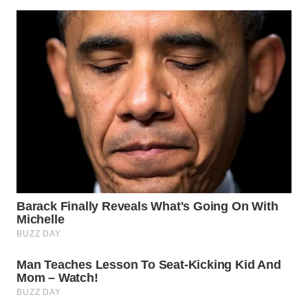
KONSUMEN
WAHANA
LISTRIK
WAHANA
TRAVEL
WAHANA
TV
WAHANANEWS
ID
WAHANANEWS
CO ID
WAHANANEWS
NET