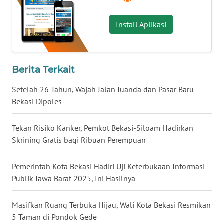
LANGKAT
Install Aplikasi
WN
TAPANULI
SELATAN
Berita Terkait
WN
TANJUNG
Setelah 26 Tahun, Wajah Jalan Juanda dan Pasar Baru
LESUNG
Bekasi Dipoles
WN
Tekan Risiko Kanker, Pemkot Bekasi-Siloam Hadirkan
KARO
Skrining Gratis bagi Ribuan Perempuan
WN
Pemerintah Kota Bekasi Hadiri Uji Keterbukaan Informasi
SIMALUNGUN
Publik Jawa Barat 2025, Ini Hasilnya
WN
Masifkan Ruang Terbuka Hijau, Wali Kota Bekasi Resmikan
LABUHANBATU
5 Taman di Pondok Gede