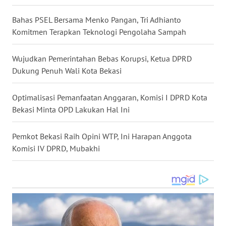
WN
Bahas PSEL Bersama Menko Pangan, Tri Adhianto
TAPANULI
Komitmen Terapkan Teknologi Pengolaha Sampah
TENGAH
Wujudkan Pemerintahan Bebas Korupsi, Ketua DPRD
WN DELI
Dukung Penuh Wali Kota Bekasi
SERDANG
Optimalisasi Pemanfaatan Anggaran, Komisi I DPRD Kota
WN
TEBING
Bekasi Minta OPD Lakukan Hal Ini
TINGGI
Pemkot Bekasi Raih Opini WTP, Ini Harapan Anggota
WN
Komisi IV DPRD, Mubakhi
PAKPAK
WN
KARAWANG
WN