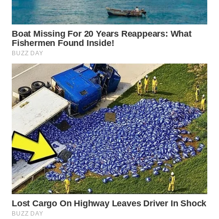
Wahana
Media
Group
WAHANA
NEWS
WAHANA
TANI
WAHANA
ADVOKAT
WAHANA
INFRASTRUKTUR
WAHANA