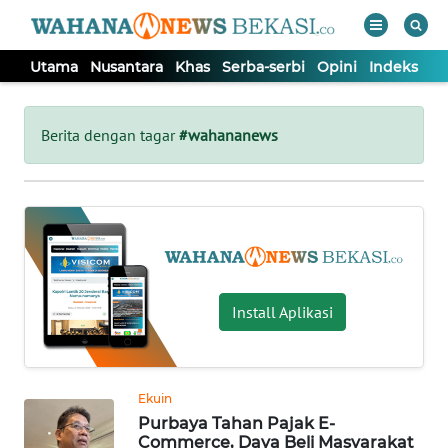
Utama
Nusantara
Khas
Serba-serbi
Opini
Indeks
WAHANA
Tutup
TV
Berita dengan tagar
#wahananews
UTAMA
NUSANTARA
KHAS
Install Aplikasi
SERBA-
SERBI
Ekuin
Purbaya Tahan Pajak E-
OPINI
Commerce, Daya Beli Masyarakat