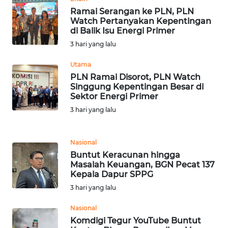
LANGKAT
Ramai Serangan ke PLN, PLN
Watch Pertanyakan Kepentingan
di Balik Isu Energi Primer
WN
TAPANULI
3 hari yang lalu
SELATAN
Utama
PLN Ramai Disorot, PLN Watch
WN
Singgung Kepentingan Besar di
TANJUNG
Sektor Energi Primer
LESUNG
3 hari yang lalu
WN
KARO
Nasional
Buntut Keracunan hingga
Masalah Keuangan, BGN Pecat 137
WN
Kepala Dapur SPPG
SIMALUNGUN
3 hari yang lalu
WN
Nasional
LABUHANBATU
Komdigi Tegur YouTube Buntut