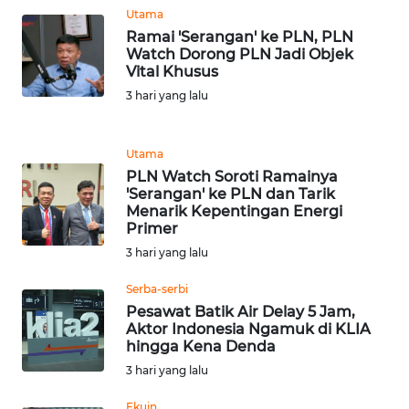
Utama
Ramai 'Serangan' ke PLN, PLN
WN
Watch Dorong PLN Jadi Objek
MALUKU
Vital Khusus
3 hari yang lalu
WN
MALUT
Utama
WN
PLN Watch Soroti Ramainya
'Serangan' ke PLN dan Tarik
DAIRI
Menarik Kepentingan Energi
Primer
WN
3 hari yang lalu
DANAU
TOBA
Serba-serbi
Pesawat Batik Air Delay 5 Jam,
Aktor Indonesia Ngamuk di KLIA
WN
hingga Kena Denda
NIAS
3 hari yang lalu
WN
Ekuin