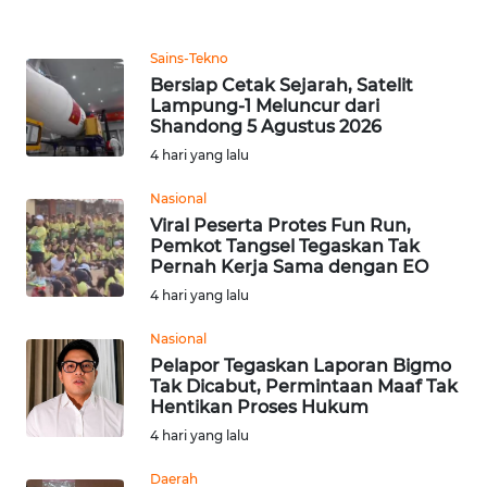
WN
SUMEDANG
Sains-Tekno
Bersiap Cetak Sejarah, Satelit
Lampung-1 Meluncur dari
WN
Shandong 5 Agustus 2026
CIANJUR
4 hari yang lalu
WN
Nasional
KEPULAUAN
Viral Peserta Protes Fun Run,
SERIBU
Pemkot Tangsel Tegaskan Tak
Pernah Kerja Sama dengan EO
WN
4 hari yang lalu
TANGERANG
Nasional
Pelapor Tegaskan Laporan Bigmo
WN
Tak Dicabut, Permintaan Maaf Tak
BINJAI
Hentikan Proses Hukum
4 hari yang lalu
WN
CIREBON
Daerah