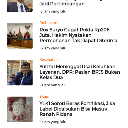
Jadi Pertimbangan
Informasi
15 jam yang lalu
INDEKS
Polhukam
BERITA
Roy Suryo Gugat Polda Rp206
Juta, Hakim Nyatakan
Permohonan Tak Dapat Diterima
KONTAK
16 jam yang lalu
KAMI
Kesehatan
INFO
Yurizal Meninggal Usai Keluhkan
IKLAN
Layanan, DPR: Pasien BPJS Bukan
Kelas Dua
18 jam yang lalu
TENTANG
KAMI
Ekuin
YLKI Soroti Beras Fortifikasi, Jika
PEDOMAN
Label Dipalsukan Bisa Masuk
MEDIA
Ranah Pidana
SIBER
19 jam yang lalu