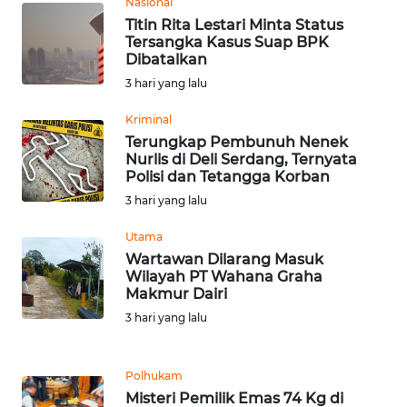
SULBAR
Nasional
Titin Rita Lestari Minta Status
Tersangka Kasus Suap BPK
WN
Dibatalkan
BABEL
3 hari yang lalu
WN
Kriminal
SUMBAR
Terungkap Pembunuh Nenek
Nurlis di Deli Serdang, Ternyata
Polisi dan Tetangga Korban
WN
3 hari yang lalu
SUMSEL
Utama
WN
Wartawan Dilarang Masuk
BENGKULU
Wilayah PT Wahana Graha
Makmur Dairi
3 hari yang lalu
WN
LAMPUNG
Polhukam
WN
Misteri Pemilik Emas 74 Kg di
JATENG