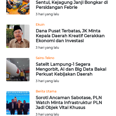
Sentul, Kejagung Janji Bongkar di
Persidangan Febrie
WN
3 hari yang lalu
NUSANTARA
Ekuin
Dana Pusat Terbatas, JK Minta
WN
Kepala Daerah Kreatif Gerakkan
JOGJA
Ekonomi dan Investasi
3 hari yang lalu
WN
JATIM
Sains-Tekno
Satelit Lampung-1 Segera
Mengorbit, AI dan Big Data Bakal
WN
Perkuat Kebijakan Daerah
BALI
3 hari yang lalu
WN
Berita Utama
KALBAR
Soroti Ancaman Sabotase, PLN
Watch Minta Infrastruktur PLN
Jadi Objek Vital Khusus
WN
KALTENG
3 hari yang lalu