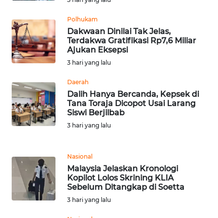
RIAU
Polhukam
WN
Dakwaan Dinilai Tak Jelas,
SERAMBI
Terdakwa Gratifikasi Rp7,6 Miliar
Ajukan Eksepsi
3 hari yang lalu
WN
JAMBI
Daerah
Dalih Hanya Bercanda, Kepsek di
WN
Tana Toraja Dicopot Usai Larang
SULTRA
Siswi Berjilbab
3 hari yang lalu
WN
NTB
Nasional
Malaysia Jelaskan Kronologi
WN
Kopilot Lolos Skrining KLIA
SULTENG
Sebelum Ditangkap di Soetta
3 hari yang lalu
WN