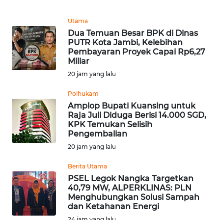
REDAKSI
Utama
Dua Temuan Besar BPK di Dinas
KARIR
PUTR Kota Jambi, Kelebihan
Pembayaran Proyek Capai Rp6,27
Miliar
DISCLAIMER
20 jam yang lalu
Wahana
Polhukam
News
Amplop Bupati Kuansing untuk
Regional
Raja Juli Diduga Berisi 14.000 SGD,
KPK Temukan Selisih
WN
Pengembalian
SUMUT
20 jam yang lalu
Berita Utama
WN
PSEL Legok Nangka Targetkan
JAKARTA
40,79 MW, ALPERKLINAS: PLN
Menghubungkan Solusi Sampah
WN
dan Ketahanan Energi
JABAR
24 jam yang lalu