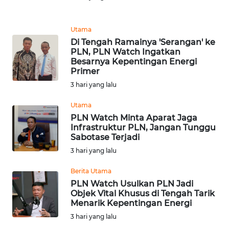
WN
Utama
KALTARA
Di Tengah Ramainya 'Serangan' ke
PLN, PLN Watch Ingatkan
Besarnya Kepentingan Energi
WN
Primer
KALSEL
3 hari yang lalu
WN
Utama
KALTIM
PLN Watch Minta Aparat Jaga
Infrastruktur PLN, Jangan Tunggu
Sabotase Terjadi
WN
SULSEL
3 hari yang lalu
Berita Utama
WN
PLN Watch Usulkan PLN Jadi
GORONTALO
Objek Vital Khusus di Tengah Tarik
Menarik Kepentingan Energi
WN
3 hari yang lalu
SULUT