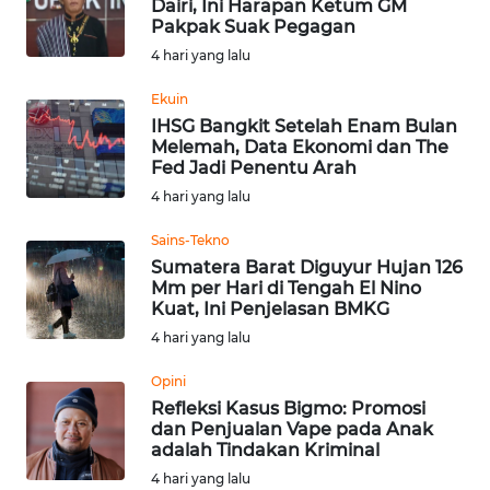
Dairi, Ini Harapan Ketum GM
BEKASI
Pakpak Suak Pegagan
4 hari yang lalu
WN
BOGOR
Ekuin
IHSG Bangkit Setelah Enam Bulan
Melemah, Data Ekonomi dan The
WN
Fed Jadi Penentu Arah
DEPOK
4 hari yang lalu
WN
Sains-Tekno
TAPANULI
Sumatera Barat Diguyur Hujan 126
UTARA
Mm per Hari di Tengah El Nino
Kuat, Ini Penjelasan BMKG
WN
4 hari yang lalu
SAMOSIR
Opini
Refleksi Kasus Bigmo: Promosi
WN
dan Penjualan Vape pada Anak
PADANG
adalah Tindakan Kriminal
LAWAS
4 hari yang lalu