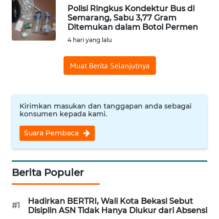
Polisi Ringkus Kondektur Bus di
Semarang, Sabu 3,77 Gram
WN
Ditemukan dalam Botol Permen
INDRAMAYU
4 hari yang lalu
WN
Muat Berita Selanjutnya
KUNINGAN
WN
MAJALENGKA
Kirimkan masukan dan tanggapan anda sebagai
konsumen kepada kami.
WN
Suara Pembaca
SUBANG
WN
Berita Populer
SUKABUMI
Hadirkan BERTRI, Wali Kota Bekasi Sebut
WN
#1
Disiplin ASN Tidak Hanya Diukur dari Absensi
PURWAKARTA