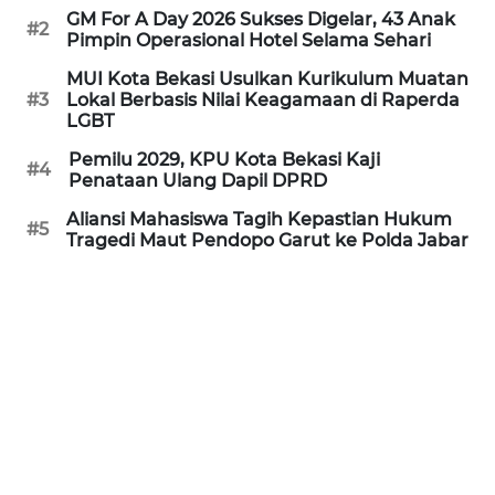
GM For A Day 2026 Sukses Digelar, 43 Anak
#2
Pimpin Operasional Hotel Selama Sehari
WN
PRIANGAN
MUI Kota Bekasi Usulkan Kurikulum Muatan
TIMUR
#3
Lokal Berbasis Nilai Keagamaan di Raperda
LGBT
WN
Pemilu 2029, KPU Kota Bekasi Kaji
#4
SEMARANG
Penataan Ulang Dapil DPRD
Aliansi Mahasiswa Tagih Kepastian Hukum
#5
WN
Tragedi Maut Pendopo Garut ke Polda Jabar
SOLO
WN
BOROBUDUR
WN
MADURA
WN