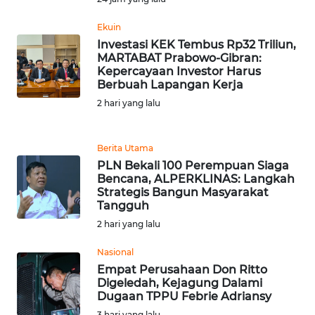
Ekuin
WN
Investasi KEK Tembus Rp32 Triliun,
BANTEN
MARTABAT Prabowo-Gibran:
Kepercayaan Investor Harus
WN
Berbuah Lapangan Kerja
NTT
2 hari yang lalu
WN
KEPRI
Berita Utama
PLN Bekali 100 Perempuan Siaga
Bencana, ALPERKLINAS: Langkah
WN
Strategis Bangun Masyarakat
PAPUA
Tangguh
2 hari yang lalu
WN
PAPUA
Nasional
BARAT
Empat Perusahaan Don Ritto
Digeledah, Kejagung Dalami
Dugaan TPPU Febrie Adriansy
WN
3 hari yang lalu