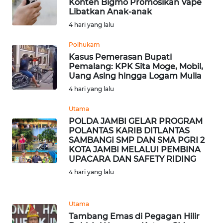
Konten Bigmo Promosikan Vape
Libatkan Anak-anak
WN
TAPANULI
4 hari yang lalu
TENGAH
Polhukam
Kasus Pemerasan Bupati
WN DELI
Pemalang: KPK Sita Moge, Mobil,
SERDANG
Uang Asing hingga Logam Mulia
4 hari yang lalu
WN
TEBING
Utama
TINGGI
POLDA JAMBI GELAR PROGRAM
POLANTAS KARIB DITLANTAS
SAMBANGI SMP DAN SMA PGRI 2
WN
KOTA JAMBI MELALUI PEMBINA
PAKPAK
UPACARA DAN SAFETY RIDING
4 hari yang lalu
WN
KARAWANG
Utama
Tambang Emas di Pegagan Hilir
WN