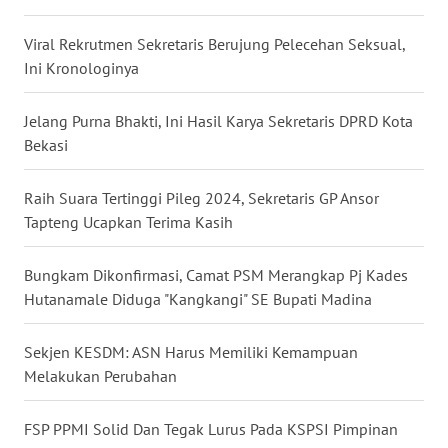
Viral Rekrutmen Sekretaris Berujung Pelecehan Seksual,
WN
Ini Kronologinya
KALTARA
Jelang Purna Bhakti, Ini Hasil Karya Sekretaris DPRD Kota
WN
KALSEL
Bekasi
WN
Raih Suara Tertinggi Pileg 2024, Sekretaris GP Ansor
KALTIM
Tapteng Ucapkan Terima Kasih
WN
Bungkam Dikonfirmasi, Camat PSM Merangkap Pj Kades
SULSEL
Hutanamale Diduga "Kangkangi" SE Bupati Madina
WN
Sekjen KESDM: ASN Harus Memiliki Kemampuan
GORONTALO
Melakukan Perubahan
WN
FSP PPMI Solid Dan Tegak Lurus Pada KSPSI Pimpinan
SULUT