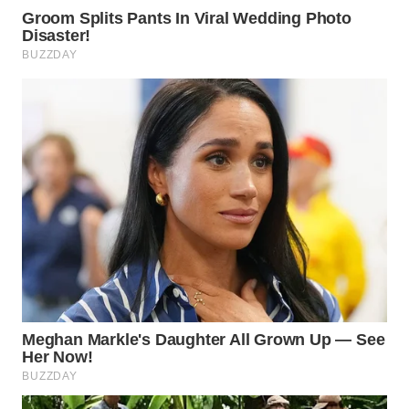
WN
PRIANGAN
TIMUR
WN
SEMARANG
WN
SOLO
WN
BOROBUDUR
WN
MADURA
WN