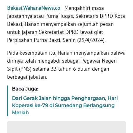
REDAKSI
Bekasi.WahanaNews.co
-
Mengakhiri masa
jabatannya atau Purna Tugas, Sekretaris DPRD Kota
KARIR
Bekasi, Hanan menyampaikan sejumlah pesan
untuk jajaran Sekretariat DPRD lewat giat
DISCLAIMER
Perpisahan Purna Bakti, Senin (29/4/2024).
Pada kesempatan itu, Hanan menyampaikan bahwa
Wahana
News
dirinya telah mengabdi sebagai Pegawai Negeri
Regional
Sipil (PNS) selama 33 tahun 6 bulan dengan
berbagai jabatan.
WN
SUMUT
Baca Juga:
Dari Gerak Jalan hingga Penghargaan, Hari
WN
Koperasi ke-79 di Sumedang Berlangsung
JAKARTA
Meriah
WN
JABAR