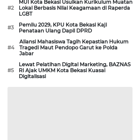
MUI Kota Bekasi Usulkan Kurikulum Muatan
#2
Lokal Berbasis Nilai Keagamaan di Raperda
LGBT
PORTAL
KONSUMEN
Pemilu 2029, KPU Kota Bekasi Kaji
#3
Penataan Ulang Dapil DPRD
FORWAMKI
Aliansi Mahasiswa Tagih Kepastian Hukum
#4
Tragedi Maut Pendopo Garut ke Polda
Jabar
ALPERKLINAS
Lewat Pelatihan Digital Marketing, BAZNAS
#5
RI Ajak UMKM Kota Bekasi Kuasai
FORJASIDA
Digitalisasi
TAMBANG
NEWS
SITUNGIR
NEWS
SIDIKALANG