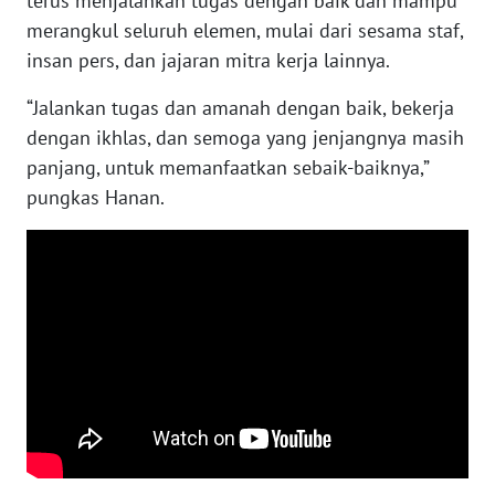
terus menjalankan tugas dengan baik dan mampu
SULBAR
merangkul seluruh elemen, mulai dari sesama staf,
insan pers, dan jajaran mitra kerja lainnya.
WN
BABEL
“Jalankan tugas dan amanah dengan baik, bekerja
dengan ikhlas, dan semoga yang jenjangnya masih
WN
panjang, untuk memanfaatkan sebaik-baiknya,”
SUMBAR
pungkas Hanan.
WN
SUMSEL
WN
BENGKULU
WN
LAMPUNG
WN
JATENG