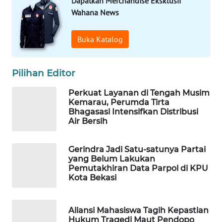
Dapatkan Merchandise Eksklusif
Wahana News
WAHANA
SPORT
Buka Katalog
WAHANA
Pilihan Editor
UMKM
Perkuat Layanan di Tengah Musim
WAHANA
Kemarau, Perumda Tirta
SELEB
Bhagasasi Intensifkan Distribusi
Air Bersih
WAHANA
PERSONA
Gerindra Jadi Satu-satunya Partai
yang Belum Lakukan
Pemutakhiran Data Parpol di KPU
WAHANA
Kota Bekasi
OTOMOTIF
WAHANA
Aliansi Mahasiswa Tagih Kepastian
HEALTH
Hukum Tragedi Maut Pendopo