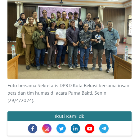
Informasi
INDEKS
BERITA
KONTAK
KAMI
INFO
IKLAN
Foto bersama Sekretaris DPRD Kota Bekasi bersama insan
pers dan tim humas di acara Purna Bakti, Senin
TENTANG
KAMI
(29/4/2024).
PEDOMAN
Ikuti Kami di:
MEDIA
SIBER