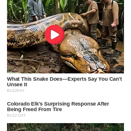
SURABAYA
WN
NATUNA
WN
BINTAN
WN
MANDALIKA
WN
LIKUPANG
WN
LABUANBAJO
WN
BORNEO