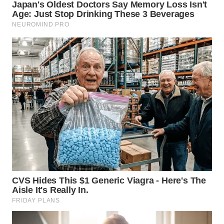
LANGKAT
WN
TAPANULI
SELATAN
WN
TANJUNG
LESUNG
WN
KARO
WN
SIMALUNGUN
WN
LABUHANBATU