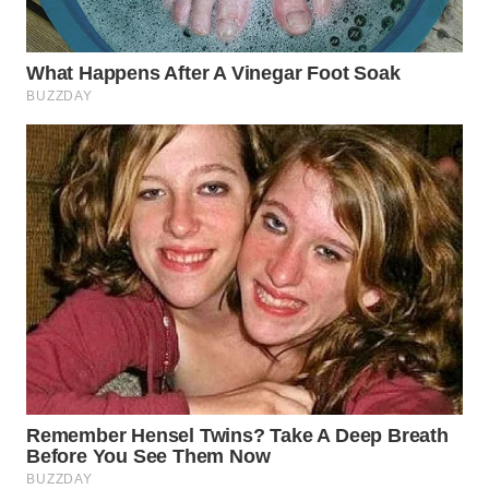
WN
SUMEDANG
WN
CIANJUR
WN
KEPULAUAN
SERIBU
WN
TANGERANG
WN
BINJAI
WN
CIREBON