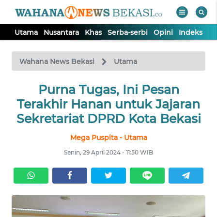
Utama
Nusantara
Khas
Serba-serbi
Opini
Indeks
WAHANA
Tutup
TV
Wahana News Bekasi
Utama
Purna Tugas, Ini Pesan
UTAMA
Terakhir Hanan untuk Jajaran
NUSANTARA
Sekretariat DPRD Kota Bekasi
Mega Puspita - Utama
KHAS
Senin, 29 April 2024 - 11:50 WIB
SERBA-
SERBI
OPINI