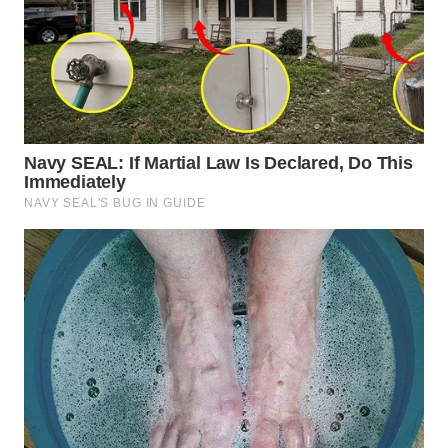
BEKASI
WN
BOGOR
WN
DEPOK
WN
TAPANULI
UTARA
WN
SAMOSIR
WN
PADANG
LAWAS