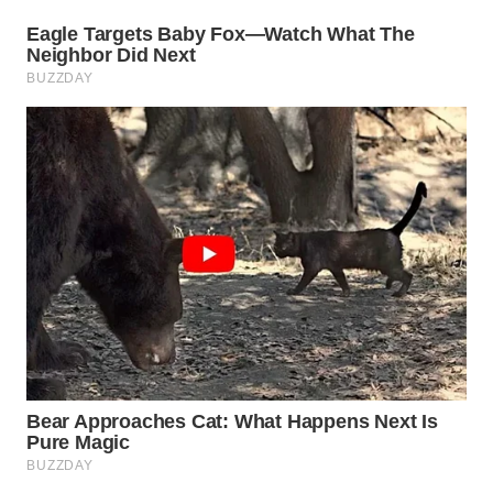
WN
INDRAMAYU
WN
KUNINGAN
WN
MAJALENGKA
WN
SUBANG
WN
SUKABUMI
WN
PURWAKARTA