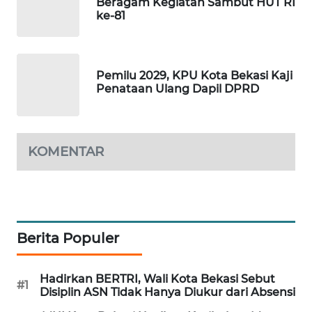
Beragam Kegiatan Sambut HUT RI
ID
ke-81
MAWAKA
ID
Pemilu 2029, KPU Kota Bekasi Kaji
Penataan Ulang Dapil DPRD
MARTABAT
NET
PLN
KOMENTAR
WATCH
MKLI
LPKKI
Berita Populer
LKKI
Hadirkan BERTRI, Wali Kota Bekasi Sebut
#1
Disiplin ASN Tidak Hanya Diukur dari Absensi
KOPEKLIN