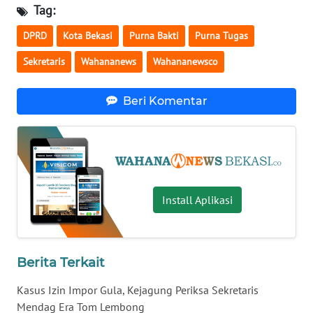
Tag:
WN
DPRD
Kota Bekasi
Purna Bakti
Purna Tugas
NUSANTARA
Sekretaris
Wahananews
Wahananewsco
WN
Beri Komentar
JOGJA
WN
JATIM
WN
Install Aplikasi
BALI
WN
KALBAR
Berita Terkait
Kasus Izin Impor Gula, Kejagung Periksa Sekretaris
WN
Mendag Era Tom Lembong
KALTENG