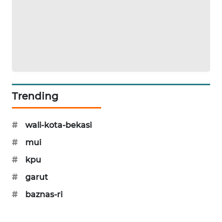
NEWS
SIBARAGAS
NEWS
METRO
SIANTAR
NEWS
Trending
METRO
MEDAN
#
wali-kota-bekasi
NEWS
#
mui
METRO
#
kpu
JAKARTA
#
garut
NEWS
#
baznas-ri
KRT
NEWS