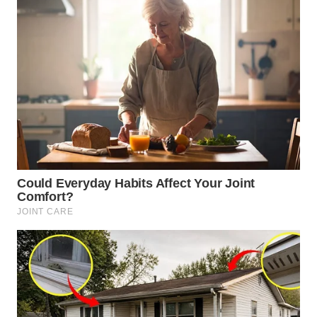
WN
TAPANULI
TENGAH
WN DELI
SERDANG
WN
TEBING
TINGGI
WN
PAKPAK
WN
KARAWANG
WN