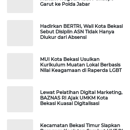
Garut ke Polda Jabar
WAHANA
DESA
WISATA
Hadirkan BERTRI, Wali Kota Bekasi
Sebut Disiplin ASN Tidak Hanya
Diukur dari Absensi
LAPAK
WAHANA
MUI Kota Bekasi Usulkan
Wahana
Kurikulum Muatan Lokal Berbasis
Network
Nilai Keagamaan di Raperda LGBT
KONSUMEN
LISTRIK
Lewat Pelatihan Digital Marketing,
BAZNAS RI Ajak UMKM Kota
Bekasi Kuasai Digitalisasi
MASYARAKAT
KELISTRIKAN
Kecamatan Bekasi Timur Siapkan
WALINKI