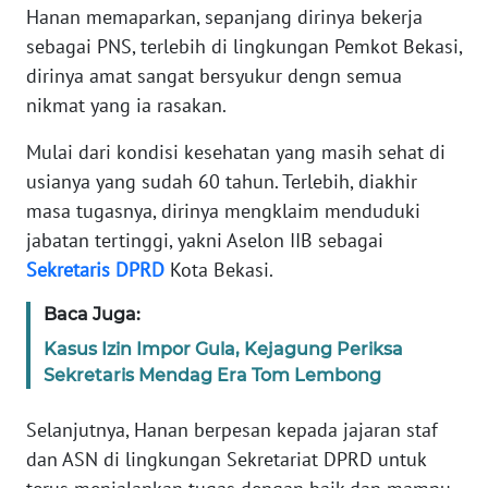
RIAU
Hanan memaparkan, sepanjang dirinya bekerja
sebagai PNS, terlebih di lingkungan Pemkot Bekasi,
WN
dirinya amat sangat bersyukur dengn semua
SERAMBI
nikmat yang ia rasakan.
WN
Mulai dari kondisi kesehatan yang masih sehat di
JAMBI
usianya yang sudah 60 tahun. Terlebih, diakhir
masa tugasnya, dirinya mengklaim menduduki
WN
jabatan tertinggi, yakni Aselon IIB sebagai
SULTRA
Sekretaris
DPRD
Kota Bekasi.
WN
Baca Juga:
NTB
Kasus Izin Impor Gula, Kejagung Periksa
Sekretaris Mendag Era Tom Lembong
WN
SULTENG
Selanjutnya, Hanan berpesan kepada jajaran staf
dan ASN di lingkungan Sekretariat DPRD untuk
WN