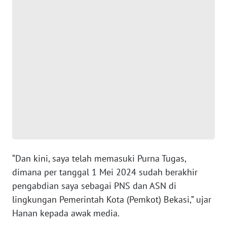
WN
BANTEN
WN
NTT
WN
KEPRI
WN
PAPUA
“Dan kini, saya telah memasuki Purna Tugas,
dimana per tanggal 1 Mei 2024 sudah berakhir
WN
PAPUA
pengabdian saya sebagai PNS dan ASN di
BARAT
lingkungan Pemerintah Kota (Pemkot) Bekasi,” ujar
Hanan kepada awak media.
WN