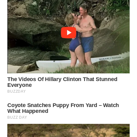
Wahana
Media
Group
WAHANA
NEWS
WAHANA
TANI
WAHANA
ADVOKAT
WAHANA
INFRASTRUKTUR
WAHANA