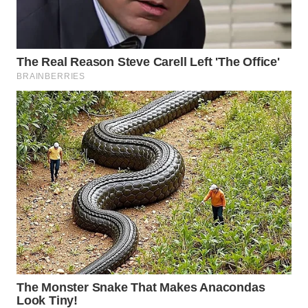
WN
TAPANULI
TENGAH
WN DELI
SERDANG
WN
TEBING
TINGGI
WN
PAKPAK
WN
KARAWANG
WN