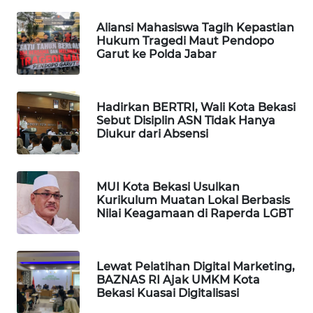
Aliansi Mahasiswa Tagih Kepastian
PORTAL
Hukum Tragedi Maut Pendopo
KONSUMEN
Garut ke Polda Jabar
FORWAMKI
Hadirkan BERTRI, Wali Kota Bekasi
Sebut Disiplin ASN Tidak Hanya
ALPERKLINAS
Diukur dari Absensi
FORJASIDA
MUI Kota Bekasi Usulkan
TAMBANG
Kurikulum Muatan Lokal Berbasis
NEWS
Nilai Keagamaan di Raperda LGBT
SITUNGIR
NEWS
Lewat Pelatihan Digital Marketing,
BAZNAS RI Ajak UMKM Kota
Bekasi Kuasai Digitalisasi
SIDIKALANG