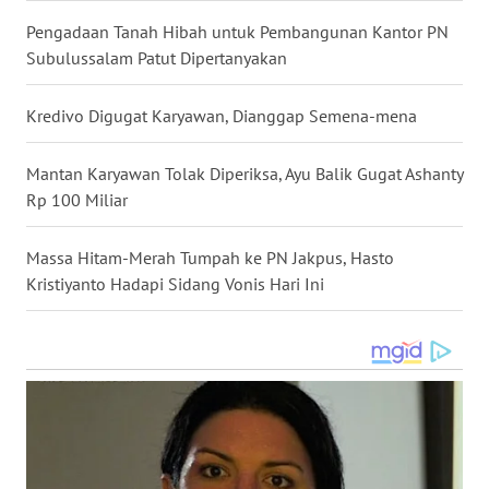
Pengadaan Tanah Hibah untuk Pembangunan Kantor PN
WN
Subulussalam Patut Dipertanyakan
MALUKU
Kredivo Digugat Karyawan, Dianggap Semena-mena
WN
MALUT
Mantan Karyawan Tolak Diperiksa, Ayu Balik Gugat Ashanty
Rp 100 Miliar
WN
DAIRI
Massa Hitam-Merah Tumpah ke PN Jakpus, Hasto
Kristiyanto Hadapi Sidang Vonis Hari Ini
WN
DANAU
TOBA
WN
NIAS
WN