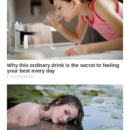
WN
SUMEDANG
WN
CIANJUR
WN
KEPULAUAN
SERIBU
WN
TANGERANG
WN
BINJAI
WN
CIREBON