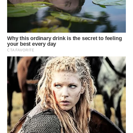
WN
INDRAMAYU
WN
KUNINGAN
WN
MAJALENGKA
WN
SUBANG
WN
SUKABUMI
WN
PURWAKARTA