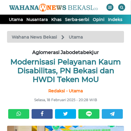
Utama
Nusantara
Khas
Serba-serbi
Opini
Indeks
WAHANA
Tutup
TV
Wahana News Bekasi
Utama
Aglomerasi Jabodetabekjur
UTAMA
Modernisasi Pelayanan Kaum
NUSANTARA
Disabilitas, PN Bekasi dan
HWDI Teken MoU
KHAS
Redaksi - Utama
Selasa, 18 Februari 2025 - 20:28 WIB
SERBA-
SERBI
OPINI