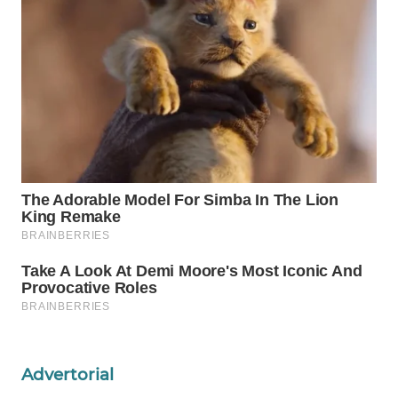
WAHANA
DESA
WISATA
LAPAK
WAHANA
Wahana
Network
KONSUMEN
LISTRIK
MASYARAKAT
KELISTRIKAN
Advertorial
WALINKI