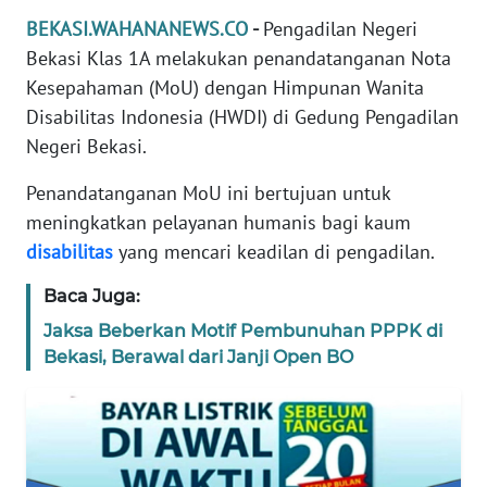
REDAKSI
BEKASI.WAHANANEWS.CO
-
Pengadilan Negeri
Bekasi Klas 1A melakukan penandatanganan Nota
KARIR
Kesepahaman (MoU) dengan Himpunan Wanita
Disabilitas Indonesia (HWDI) di Gedung Pengadilan
DISCLAIMER
Negeri Bekasi.
Penandatanganan MoU ini bertujuan untuk
Wahana
News
meningkatkan pelayanan humanis bagi kaum
Regional
disabilitas
yang mencari keadilan di pengadilan.
WN
Baca Juga:
SUMUT
Jaksa Beberkan Motif Pembunuhan PPPK di
Bekasi, Berawal dari Janji Open BO
WN
JAKARTA
WN
JABAR