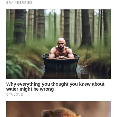
WAHANA
SPORT
WAHANA
UMKM
WAHANA
SELEB
WAHANA
PERSONA
WAHANA
OTOMOTIF
WAHANA
HEALTH