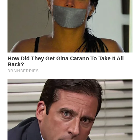
LANGKAT
WN
TAPANULI
SELATAN
WN
TANJUNG
LESUNG
WN
KARO
WN
SIMALUNGUN
WN
LABUHANBATU