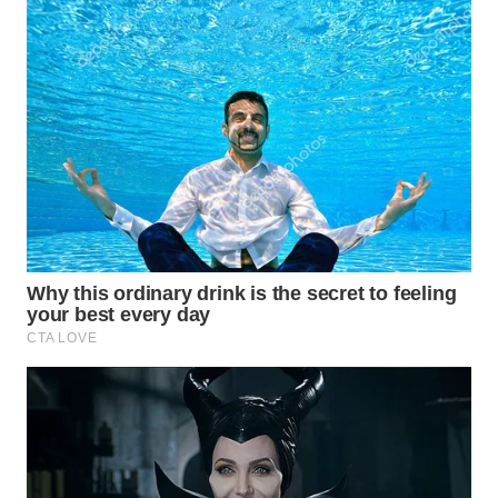
SURABAYA
WN
NATUNA
WN
BINTAN
WN
MANDALIKA
WN
LIKUPANG
WN
LABUANBAJO
WN
BORNEO