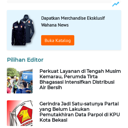
ID
MAWAKA
Dapatkan Merchandise Eksklusif
ID
Wahana News
MARTABAT
Buka Katalog
NET
Pilihan Editor
PLN
WATCH
Perkuat Layanan di Tengah Musim
Kemarau, Perumda Tirta
MKLI
Bhagasasi Intensifkan Distribusi
Air Bersih
LPKKI
Gerindra Jadi Satu-satunya Partai
yang Belum Lakukan
LKKI
Pemutakhiran Data Parpol di KPU
Kota Bekasi
KOPEKLIN