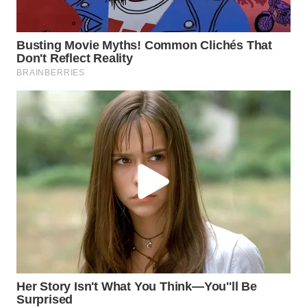
KONSUMEN
WAHANA
LISTRIK
WAHANA
TRAVEL
WAHANA
TV
WAHANANEWS
ID
WAHANANEWS
CO ID
WAHANANEWS
NET