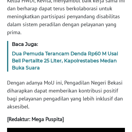
Ketua HWDI, Revita, menyambut baik kerja sama ini
SULBAR
dan berharap dapat terus berkolaborasi untuk
meningkatkan partisipasi penyandang disabilitas
WN
BABEL
dalam sistem peradilan dengan pelayanan yang
prima.
WN
Baca Juga:
SUMBAR
Dua Pemuda Terancam Denda Rp60 M Usai
WN
Beli Pertalite 25 Liter, Kapolrestabes Medan
SUMSEL
Buka Suara
WN
Dengan adanya MoU ini, Pengadilan Negeri Bekasi
BENGKULU
diharapkan dapat memberikan kontribusi positif
bagi pelayanan pengadilan yang lebih inklusif dan
WN
aksesibel.
LAMPUNG
[Redaktur: Mega Puspita]
WN
JATENG