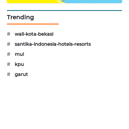
CILEUNGSI
NEWS
Trending
BERKAT
#
wali-kota-bekasi
NEWS
#
santika-indonesia-hotels-resorts
BERAMPU
#
mui
NEWS
#
kpu
ANUGERAH
#
garut
NEWS
AKHLAK
ID
PERAPKI
NEWS