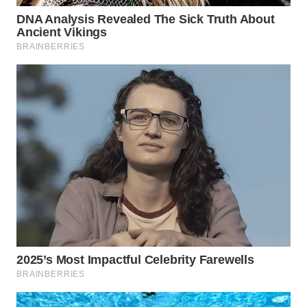
WN
PRIANGAN
TIMUR
WN
SEMARANG
WN
SOLO
WN
BOROBUDUR
WN
MADURA
WN