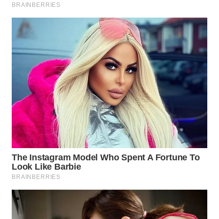
BEKASI
WN
BOGOR
WN
DEPOK
WN
TAPANULI
UTARA
WN
SAMOSIR
WN
PADANG
LAWAS