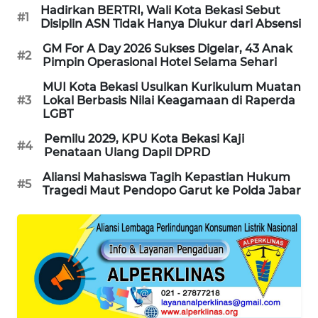
Hadirkan BERTRI, Wali Kota Bekasi Sebut
#1
Disiplin ASN Tidak Hanya Diukur dari Absensi
KARING
NEWS
GM For A Day 2026 Sukses Digelar, 43 Anak
#2
Pimpin Operasional Hotel Selama Sehari
JURNAL
MUI Kota Bekasi Usulkan Kurikulum Muatan
MARITIM
#3
Lokal Berbasis Nilai Keagamaan di Raperda
LGBT
HUMBANG
Pemilu 2029, KPU Kota Bekasi Kaji
#4
NEWS
Penataan Ulang Dapil DPRD
Aliansi Mahasiswa Tagih Kepastian Hukum
#5
GARONGGANG
Tragedi Maut Pendopo Garut ke Polda Jabar
NEWS
FISUELRI
ID
ENERGI
NEWS