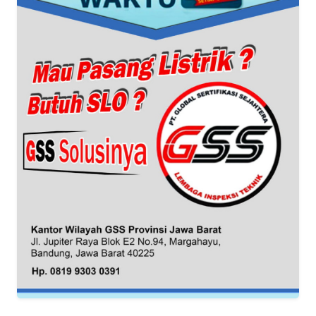
WN
BANTEN
WN
NTT
WN
KEPRI
WN
PAPUA
WN
PAPUA
BARAT
WN