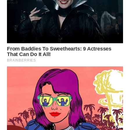
Wahana
Media
Group
WAHANA
NEWS
WAHANA
TANI
WAHANA
ADVOKAT
WAHANA
INFRASTRUKTUR
WAHANA