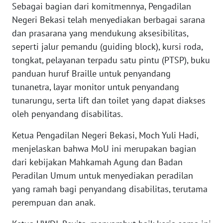
RIAU
Sebagai bagian dari komitmennya, Pengadilan
Negeri Bekasi telah menyediakan berbagai sarana
WN
dan prasarana yang mendukung aksesibilitas,
SERAMBI
seperti jalur pemandu (guiding block), kursi roda,
tongkat, pelayanan terpadu satu pintu (PTSP), buku
WN
panduan huruf Braille untuk penyandang
JAMBI
tunanetra, layar monitor untuk penyandang
tunarungu, serta lift dan toilet yang dapat diakses
WN
oleh penyandang disabilitas.
SULTRA
Ketua Pengadilan Negeri Bekasi, Moch Yuli Hadi,
WN
menjelaskan bahwa MoU ini merupakan bagian
NTB
dari kebijakan Mahkamah Agung dan Badan
Peradilan Umum untuk menyediakan peradilan
WN
SULTENG
yang ramah bagi penyandang disabilitas, terutama
perempuan dan anak.
WN