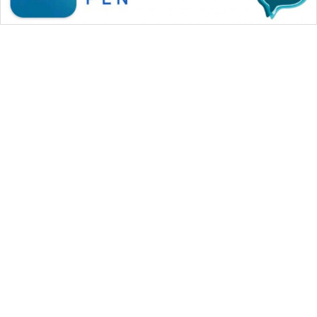
WAHANA MEDIA GROUP
|
|
|
WAHANA NEWS co
WAHANA TANI
WAHANA ADVOKAT
|
|
WAHANA INFRASTRUKTUR
WAHANA KONSUMEN
|
|
|
WAHANA LISTRIK
WAHANA TRAVEL
WAHANA TV
|
|
|
WAHANANEWS id
WAHANANEWS CO ID
WAHANANEWS NET
|
|
|
WAHANA SPORT ID
Wahana UMKM
Wahana Seleb
|
|
|
Wahana Persona
Wahana Otomotif
Wahana Health
|
Wahana Desa Wisata
Lapak Wahana