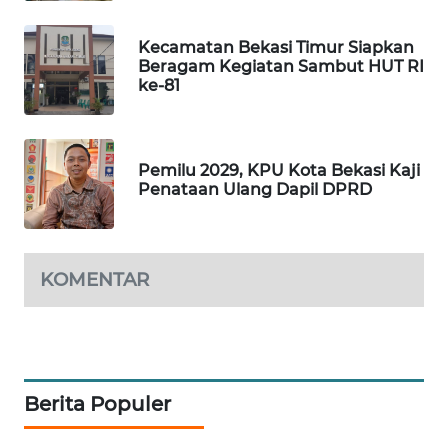
NEWS
Kecamatan Bekasi Timur Siapkan
SIBARAGAS
Beragam Kegiatan Sambut HUT RI
NEWS
ke-81
METRO
SIANTAR
NEWS
Pemilu 2029, KPU Kota Bekasi Kaji
Penataan Ulang Dapil DPRD
METRO
MEDAN
NEWS
KOMENTAR
METRO
JAKARTA
NEWS
Berita Populer
KRT
NEWS