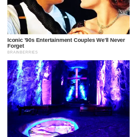
BEKASI
WN
BOGOR
WN
DEPOK
WN
TAPANULI
UTARA
WN
SAMOSIR
WN
PADANG
LAWAS