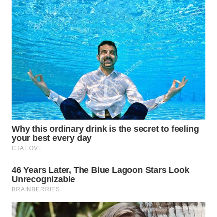
WN
INDRAMAYU
WN
KUNINGAN
WN
MAJALENGKA
WN
SUBANG
WN
SUKABUMI
WN
PURWAKARTA