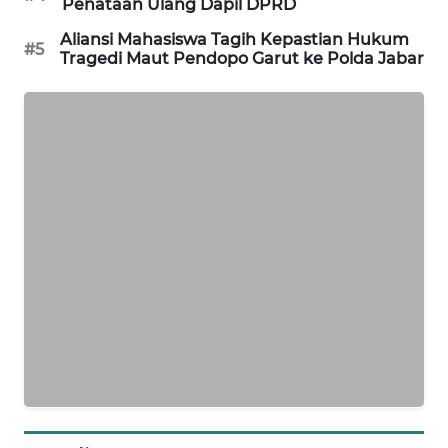
Penataan Ulang Dapil DPRD
KARING
Aliansi Mahasiswa Tagih Kepastian Hukum
#5
Tragedi Maut Pendopo Garut ke Polda Jabar
NEWS
JURNAL
MARITIM
HUMBANG
NEWS
GARONGGANG
NEWS
FISUELRI
ID
ENERGI
NEWS