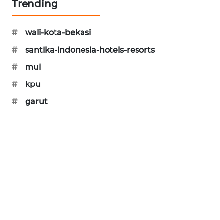
Trending
CILEUNGSI
NEWS
#
wali-kota-bekasi
#
santika-indonesia-hotels-resorts
BERKAT
NEWS
#
mui
#
kpu
BERAMPU
NEWS
#
garut
ANUGERAH
NEWS
AKHLAK
ID
PERAPKI
NEWS