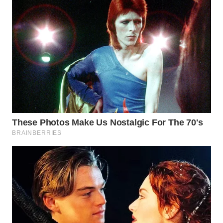
WN
TAPANULI
TENGAH
WN DELI
SERDANG
WN
TEBING
TINGGI
WN
PAKPAK
WN
KARAWANG
WN