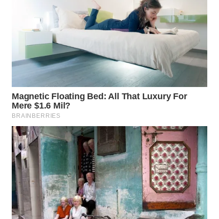
WAHANA
SPORT
WAHANA
UMKM
WAHANA
SELEB
WAHANA
PERSONA
WAHANA
OTOMOTIF
WAHANA
HEALTH