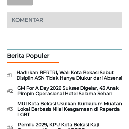
NEWS
SIBARAGAS
KOMENTAR
NEWS
METRO
SIANTAR
NEWS
Berita Populer
METRO
MEDAN
Hadirkan BERTRI, Wali Kota Bekasi Sebut
#1
NEWS
Disiplin ASN Tidak Hanya Diukur dari Absensi
GM For A Day 2026 Sukses Digelar, 43 Anak
#2
METRO
Pimpin Operasional Hotel Selama Sehari
JAKARTA
NEWS
MUI Kota Bekasi Usulkan Kurikulum Muatan
#3
Lokal Berbasis Nilai Keagamaan di Raperda
LGBT
KRT
NEWS
Pemilu 2029, KPU Kota Bekasi Kaji
#4