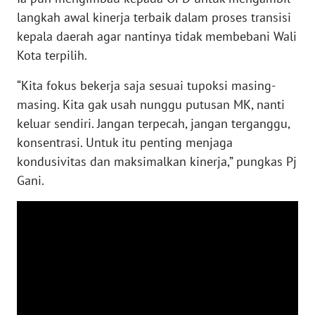
SULBAR
langkah awal kinerja terbaik dalam proses transisi
kepala daerah agar nantinya tidak membebani Wali
WN
Kota terpilih.
BABEL
“Kita fokus bekerja saja sesuai tupoksi masing-
WN
masing. Kita gak usah nunggu putusan MK, nanti
SUMBAR
keluar sendiri. Jangan terpecah, jangan terganggu,
konsentrasi. Untuk itu penting menjaga
WN
SUMSEL
kondusivitas dan maksimalkan kinerja,” pungkas Pj
Gani.
WN
BENGKULU
WN
LAMPUNG
WN
JATENG