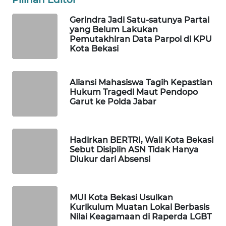
ID
Gerindra Jadi Satu-satunya Partai
yang Belum Lakukan
MAWAKA
Pemutakhiran Data Parpol di KPU
ID
Kota Bekasi
MARTABAT
NET
Aliansi Mahasiswa Tagih Kepastian
Hukum Tragedi Maut Pendopo
Garut ke Polda Jabar
PLN
WATCH
Hadirkan BERTRI, Wali Kota Bekasi
MKLI
Sebut Disiplin ASN Tidak Hanya
Diukur dari Absensi
LPKKI
LKKI
MUI Kota Bekasi Usulkan
Kurikulum Muatan Lokal Berbasis
Nilai Keagamaan di Raperda LGBT
KOPEKLIN