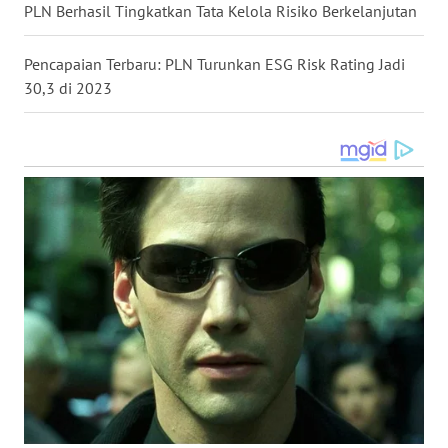
PLN Berhasil Tingkatkan Tata Kelola Risiko Berkelanjutan
WN
Pencapaian Terbaru: PLN Turunkan ESG Risk Rating Jadi
MALUKU
30,3 di 2023
WN
MALUT
WN
DAIRI
WN
DANAU
TOBA
WN
NIAS
WN