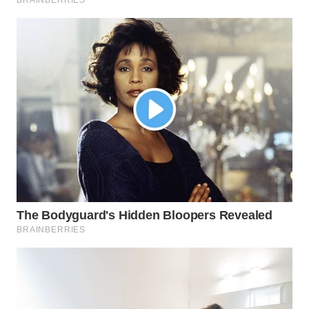
KONSUMEN
WAHANA
LISTRIK
WAHANA
TRAVEL
WAHANA
TV
WAHANANEWS
ID
WAHANANEWS
CO ID
WAHANANEWS
NET