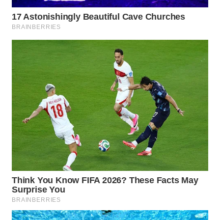
WN
SUMEDANG
WN
CIANJUR
WN
KEPULAUAN
SERIBU
WN
TANGERANG
WN
BINJAI
WN
CIREBON