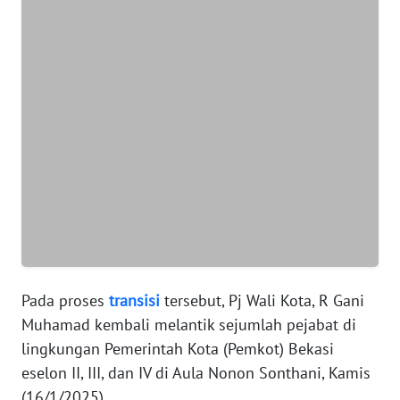
WN
BANTEN
WN
NTT
WN
KEPRI
WN
PAPUA
Pada proses
transisi
tersebut, Pj Wali Kota, R Gani
WN
PAPUA
Muhamad kembali melantik sejumlah pejabat di
BARAT
lingkungan Pemerintah Kota (Pemkot) Bekasi
eselon II, III, dan IV di Aula Nonon Sonthani, Kamis
WN
(16/1/2025).