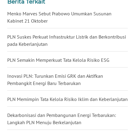
Berita Terkait
Menko Marves Sebut Prabowo Umumkan Susunan
WN
KALTARA
Kabinet 21 Oktober
WN
PLN Suskes Perkuat Infrastruktur Listrik dan Berkontribusi
KALSEL
pada Keberlanjutan
WN
PLN Semakin Memperkuat Tata Kelola Risiko ESG
KALTIM
Inovasi PLN: Turunkan Emisi GRK dan Aktifkan
WN
Pembangkit Energi Baru Terbarukan
SULSEL
PLN Memimpin Tata Kelola Risiko Iklim dan Keberlanjutan
WN
GORONTALO
Dekarbonisasi dan Pembangunan Energi Terbarukan:
Langkah PLN Menuju Berkelanjutan
WN
SULUT