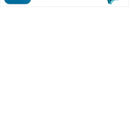
WAHANA MEDIA GROUP
|
|
|
WAHANA NEWS co
WAHANA TANI
WAHANA ADVOKAT
|
|
WAHANA INFRASTRUKTUR
WAHANA KONSUMEN
|
|
|
WAHANA LISTRIK
WAHANA TRAVEL
WAHANA TV
|
|
|
WAHANANEWS id
WAHANANEWS CO ID
WAHANANEWS NET
|
|
|
WAHANA SPORT ID
Wahana UMKM
Wahana Seleb
|
|
|
Wahana Persona
Wahana Otomotif
Wahana Health
|
Wahana Desa Wisata
Lapak Wahana