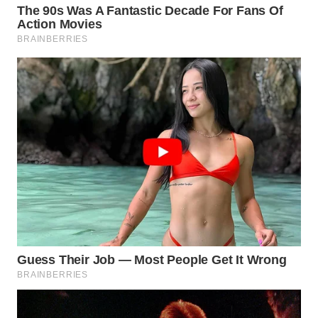
LANGKAT
WN
TAPANULI
SELATAN
WN
TANJUNG
LESUNG
WN
KARO
WN
SIMALUNGUN
WN
LABUHANBATU