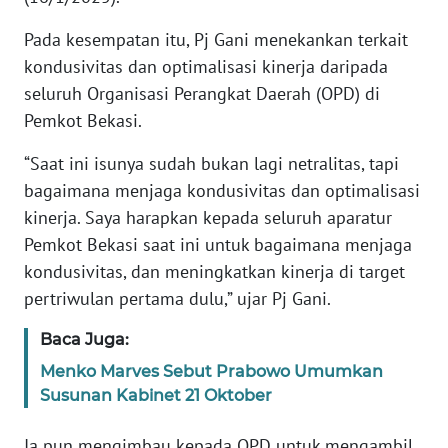
RIAU
Pada kesempatan itu, Pj Gani menekankan terkait
WN
kondusivitas dan optimalisasi kinerja daripada
SERAMBI
seluruh Organisasi Perangkat Daerah (OPD) di
Pemkot Bekasi.
WN
JAMBI
“Saat ini isunya sudah bukan lagi netralitas, tapi
bagaimana menjaga kondusivitas dan optimalisasi
WN
kinerja. Saya harapkan kepada seluruh aparatur
SULTRA
Pemkot Bekasi saat ini untuk bagaimana menjaga
kondusivitas, dan meningkatkan kinerja di target
WN
pertriwulan pertama dulu,” ujar Pj Gani.
NTB
Baca Juga:
WN
Menko Marves Sebut Prabowo Umumkan
SULTENG
Susunan Kabinet 21 Oktober
WN
Ia pun mengimbau kepada OPD untuk mengambil