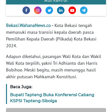
Ikuti Kami di:
REDAKSI
KARIR
Bekasi.WahanaNews.co
-
Kota Bekasi tengah
memasuki masa transisi kepala daerah pasca
DISCLAIMER
Pemilihan Kepala Daerah (Pilkada) Kota Bekasi
Wahana
2024.
News
Regional
Adapun diketahui, pasangan Wali Kota dan Wakil
Wali Kota terpilih, yakni Tri Adhianto dan Harris
WN
Bobihoe. Meski begitu, masih menunggu hasil
SUMUT
akhir putusan Mahkamah Konstitusi.
WN
Baca Juga:
JAKARTA
Bupati Tapteng Buka Konferensi Cabang
KSPSI Tapteng-Sibolga
WN
JABAR