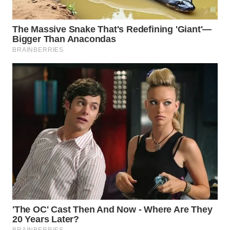
Wahana
Media
Group
WAHANA
NEWS
WAHANA
TANI
WAHANA
ADVOKAT
WAHANA
INFRASTRUKTUR
WAHANA