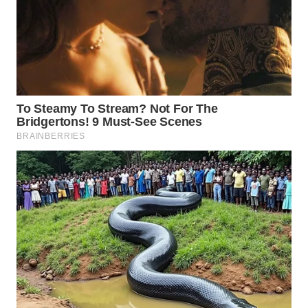
SURABAYA
WN
NATUNA
WN
BINTAN
WN
MANDALIKA
WN
LIKUPANG
WN
LABUANBAJO
WN
BORNEO