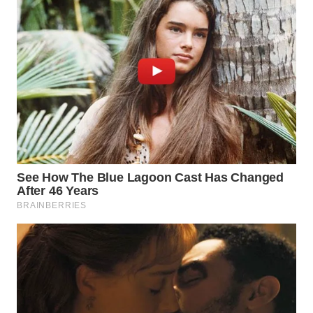
WN
PRIANGAN
TIMUR
WN
SEMARANG
WN
SOLO
WN
BOROBUDUR
WN
MADURA
WN