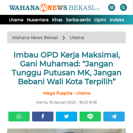
Utama
Nusantara
Khas
Serba-serbi
Opini
Indeks
WAHANA
Tutup
TV
Wahana News Bekasi
Utama
Imbau OPD Kerja Maksimal,
UTAMA
Gani Muhamad: “Jangan
NUSANTARA
Tunggu Putusan MK, Jangan
Bebani Wali Kota Terpilih”
KHAS
Mega Puspita - Utama
Kamis, 16 Januari 2025 - 18:23 WIB
SERBA-
SERBI
OPINI