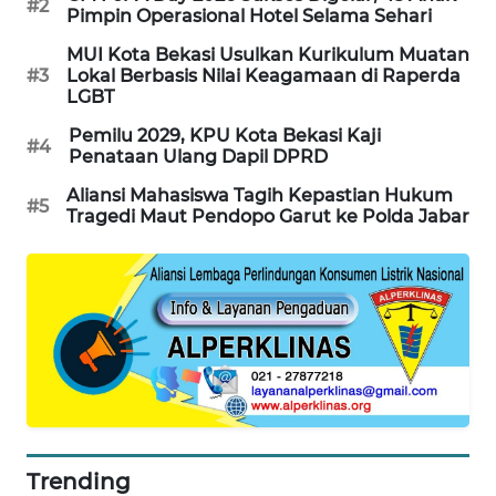
#2
Pimpin Operasional Hotel Selama Sehari
KARING
MUI Kota Bekasi Usulkan Kurikulum Muatan
NEWS
#3
Lokal Berbasis Nilai Keagamaan di Raperda
LGBT
JURNAL
Pemilu 2029, KPU Kota Bekasi Kaji
#4
MARITIM
Penataan Ulang Dapil DPRD
Aliansi Mahasiswa Tagih Kepastian Hukum
#5
HUMBANG
Tragedi Maut Pendopo Garut ke Polda Jabar
NEWS
GARONGGANG
NEWS
FISUELRI
ID
ENERGI
NEWS
Trending