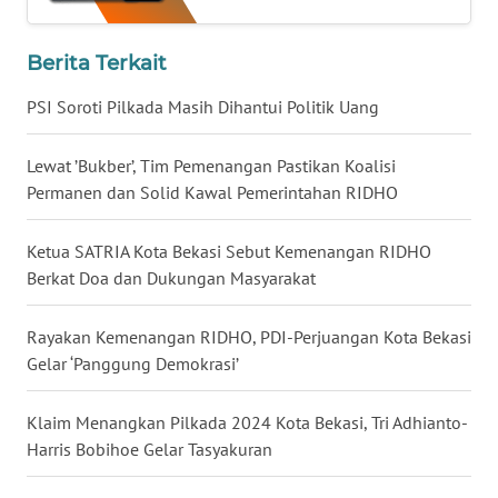
WN
Berita Terkait
KALTARA
PSI Soroti Pilkada Masih Dihantui Politik Uang
WN
KALSEL
Lewat ’Bukber’, Tim Pemenangan Pastikan Koalisi
Permanen dan Solid Kawal Pemerintahan RIDHO
WN
KALTIM
Ketua SATRIA Kota Bekasi Sebut Kemenangan RIDHO
Berkat Doa dan Dukungan Masyarakat
WN
SULSEL
Rayakan Kemenangan RIDHO, PDI-Perjuangan Kota Bekasi
Gelar ‘Panggung Demokrasi’
WN
GORONTALO
Klaim Menangkan Pilkada 2024 Kota Bekasi, Tri Adhianto-
Harris Bobihoe Gelar Tasyakuran
WN
SULUT