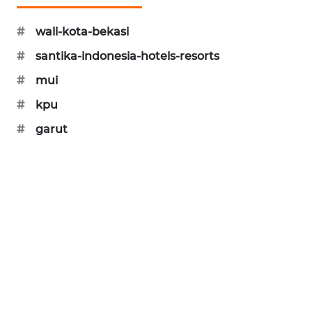
CILEUNGSI
#
wali-kota-bekasi
NEWS
#
santika-indonesia-hotels-resorts
BERKAT
#
mui
NEWS
#
kpu
BERAMPU
#
garut
NEWS
ANUGERAH
NEWS
AKHLAK
ID
PERAPKI
NEWS