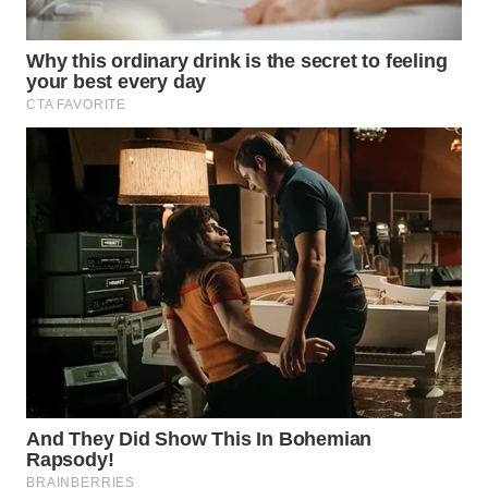
WN
INDRAMAYU
WN
KUNINGAN
WN
MAJALENGKA
WN
SUBANG
WN
SUKABUMI
WN
PURWAKARTA