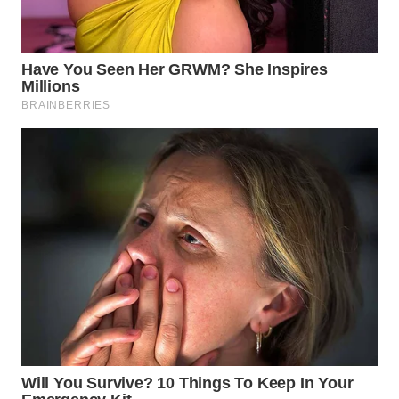
KONSUMEN
WAHANA
LISTRIK
WAHANA
TRAVEL
WAHANA
TV
WAHANANEWS
ID
WAHANANEWS
CO ID
WAHANANEWS
NET