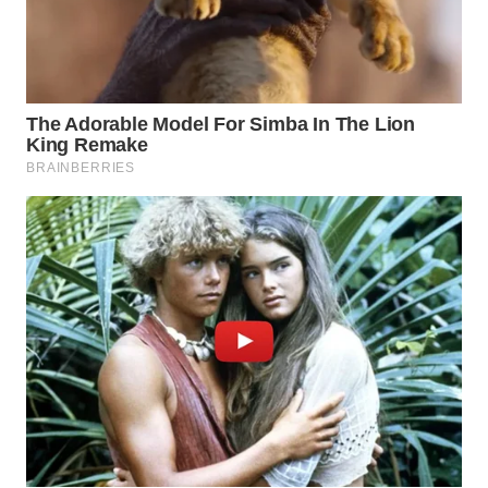
LANGKAT
WN
TAPANULI
SELATAN
WN
TANJUNG
LESUNG
WN
KARO
WN
SIMALUNGUN
WN
LABUHANBATU