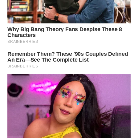
Wahana
Media
Group
WAHANA
NEWS
WAHANA
TANI
WAHANA
ADVOKAT
WAHANA
INFRASTRUKTUR
WAHANA