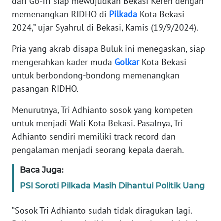
dari Go-Tri siap mewujudkan Bekasi Keren dengan
RIAU
memenangkan RIDHO di
Pilkada
Kota Bekasi
2024,” ujar Syahrul di Bekasi, Kamis (19/9/2024).
WN
SERAMBI
Pria yang akrab disapa Buluk ini menegaskan, siap
mengerahkan kader muda
Golkar
Kota Bekasi
WN
untuk berbondong-bondong memenangkan
JAMBI
pasangan RIDHO.
WN
Menurutnya, Tri Adhianto sosok yang kompeten
SULTRA
untuk menjadi Wali Kota Bekasi. Pasalnya, Tri
Adhianto sendiri memiliki track record dan
WN
pengalaman menjadi seorang kepala daerah.
NTB
Baca Juga:
WN
SULTENG
PSI Soroti Pilkada Masih Dihantui Politik Uang
“Sosok Tri Adhianto sudah tidak diragukan lagi.
WN