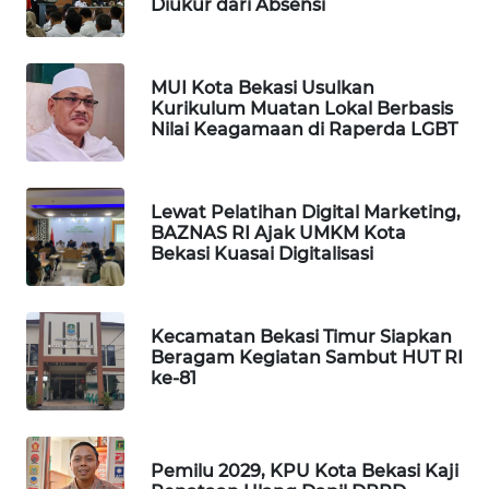
Diukur dari Absensi
PORTAL
KONSUMEN
MUI Kota Bekasi Usulkan
Kurikulum Muatan Lokal Berbasis
Nilai Keagamaan di Raperda LGBT
FORWAMKI
ALPERKLINAS
Lewat Pelatihan Digital Marketing,
BAZNAS RI Ajak UMKM Kota
FORJASIDA
Bekasi Kuasai Digitalisasi
TAMBANG
NEWS
Kecamatan Bekasi Timur Siapkan
Beragam Kegiatan Sambut HUT RI
ke-81
SITUNGIR
NEWS
SIDIKALANG
Pemilu 2029, KPU Kota Bekasi Kaji