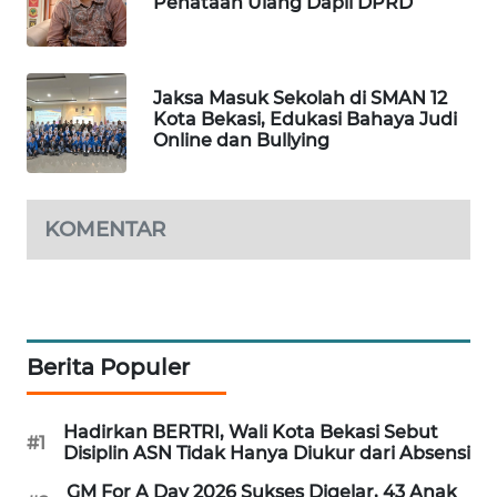
NEWS
Penataan Ulang Dapil DPRD
SIBARAGAS
NEWS
Jaksa Masuk Sekolah di SMAN 12
Kota Bekasi, Edukasi Bahaya Judi
Online dan Bullying
METRO
SIANTAR
NEWS
KOMENTAR
METRO
MEDAN
NEWS
METRO
Berita Populer
JAKARTA
NEWS
Hadirkan BERTRI, Wali Kota Bekasi Sebut
#1
Disiplin ASN Tidak Hanya Diukur dari Absensi
KRT
NEWS
GM For A Day 2026 Sukses Digelar, 43 Anak