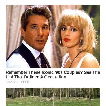
WN
PRIANGAN
TIMUR
WN
SEMARANG
WN
SOLO
WN
BOROBUDUR
WN
MADURA
WN