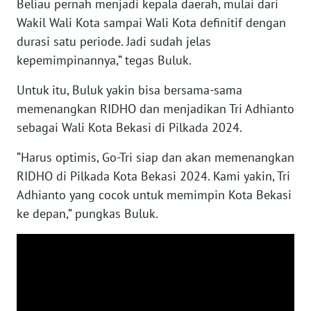
SULBAR
Beliau pernah menjadi kepala daerah, mulai dari
Wakil Wali Kota sampai Wali Kota definitif dengan
WN
durasi satu periode. Jadi sudah jelas
BABEL
kepemimpinannya,” tegas Buluk.
Untuk itu, Buluk yakin bisa bersama-sama
WN
SUMBAR
memenangkan RIDHO dan menjadikan Tri Adhianto
sebagai Wali Kota Bekasi di Pilkada 2024.
WN
SUMSEL
“Harus optimis, Go-Tri siap dan akan memenangkan
RIDHO di Pilkada Kota Bekasi 2024. Kami yakin, Tri
WN
Adhianto yang cocok untuk memimpin Kota Bekasi
BENGKULU
ke depan,” pungkas Buluk.
WN
LAMPUNG
WN
JATENG