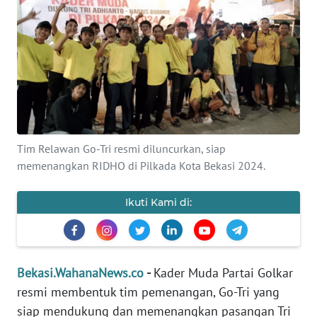
Informasi
INDEKS
BERITA
KONTAK
KAMI
Tim Relawan Go-Tri resmi diluncurkan, siap
INFO
memenangkan RIDHO di Pilkada Kota Bekasi 2024.
IKLAN
Ikuti Kami di:
TENTANG
KAMI
PEDOMAN
Bekasi.WahanaNews.co
-
Kader Muda Partai Golkar
MEDIA
resmi membentuk tim pemenangan, Go-Tri yang
SIBER
siap mendukung dan memenangkan pasangan Tri