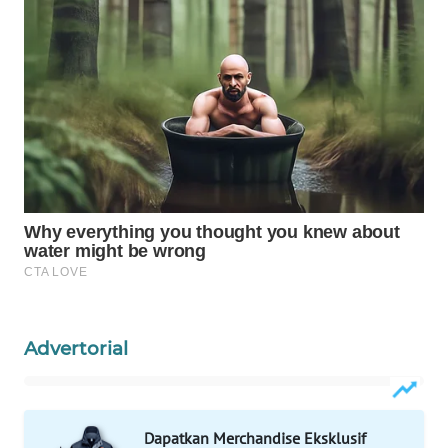
WAHANA
DESA
WISATA
LAPAK
WAHANA
Wahana
Network
KONSUMEN
LISTRIK
Advertorial
MASYARAKAT
KELISTRIKAN
WALINKI
Dapatkan Merchandise Eksklusif