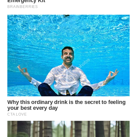
WAHANA
SPORT
WAHANA
UMKM
WAHANA
SELEB
WAHANA
PERSONA
WAHANA
OTOMOTIF
WAHANA
HEALTH