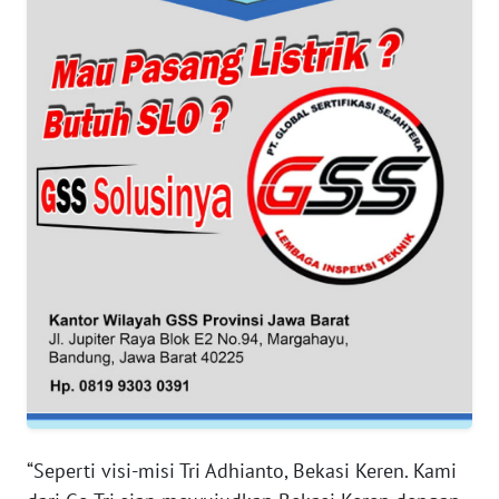
WN
BANTEN
WN
NTT
WN
KEPRI
WN
PAPUA
WN
PAPUA
BARAT
“Seperti visi-misi Tri Adhianto, Bekasi Keren. Kami
WN