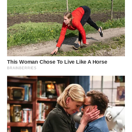
SURABAYA
WN
NATUNA
WN
BINTAN
WN
MANDALIKA
WN
LIKUPANG
WN
LABUANBAJO
WN
BORNEO