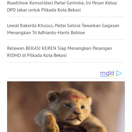
Roadshow Konsolidasi Partai Gerindra, Ini Pesan Ketua
DPD Jabar untuk Pilkada Kota Bekasi
WN
MALUKU
Lewat Rakerda Khusus, Partai Gelora Tawarkan Gagasan
Menangkan Tri Adhianto-Harris Bobioe
WN
MALUT
Relawan BEKASI KEREN Siap Menangkan Pasangan
RIDHO di Pilkada Kota Bekasi
WN
DAIRI
WN
DANAU
TOBA
WN
NIAS
WN