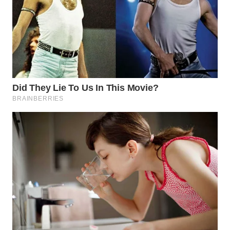
WN
SUMEDANG
WN
CIANJUR
WN
KEPULAUAN
SERIBU
WN
TANGERANG
WN
BINJAI
WN
CIREBON