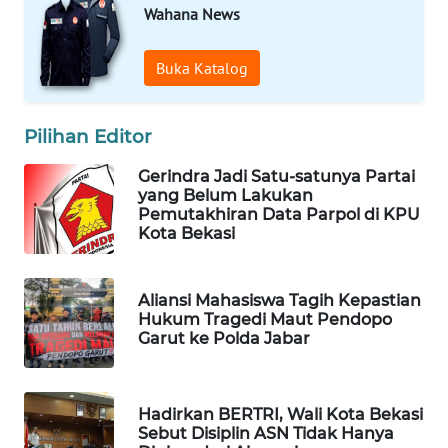
ID
Wahana News
MAWAKA
Buka Katalog
ID
MARTABAT
Pilihan Editor
NET
Gerindra Jadi Satu-satunya Partai
yang Belum Lakukan
PLN
Pemutakhiran Data Parpol di KPU
WATCH
Kota Bekasi
MKLI
Aliansi Mahasiswa Tagih Kepastian
Hukum Tragedi Maut Pendopo
LPKKI
Garut ke Polda Jabar
LKKI
Hadirkan BERTRI, Wali Kota Bekasi
Sebut Disiplin ASN Tidak Hanya
KOPEKLIN