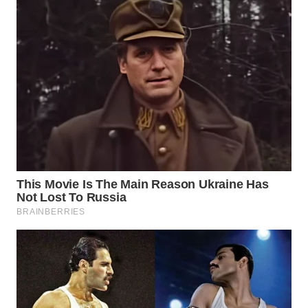
BEKASI
WN
BOGOR
WN
DEPOK
WN
TAPANULI
UTARA
WN
SAMOSIR
WN
PADANG
LAWAS