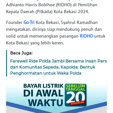
Adhianto-Harris Bobihoe (RIDHO) di Pemilihan
REDAKSI
Kepala Daerah (Pilkada) Kota Bekasi 2024.
KARIR
Founder
Go-Tri
Kota Bekasi, Syahrul Ramadhan
mengatakan, dirinya siap mendukung penuh dan
DISCLAIMER
solid untuk memenangkan pasangan
RIDHO
untuk
Kota Bekasi yang lebih keren.
Wahana
News
Baca Juga:
Regional
Farewell Ride Polda Jambi Bersama Insan Pers
dan Komunitas Sepeda, Kapolda: Bentuk
WN
SUMUT
Penghormatan untuk Waka Polda
WN
JAKARTA
WN
JABAR