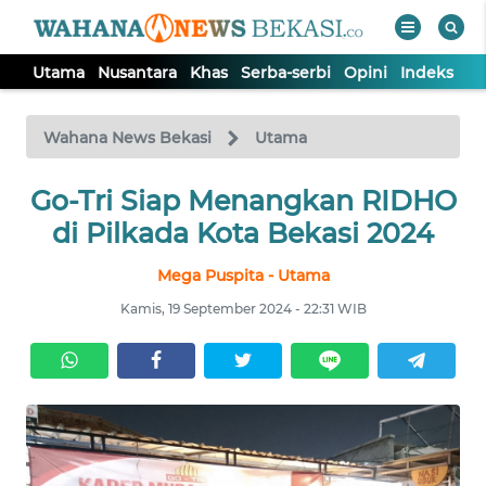
Utama
Nusantara
Khas
Serba-serbi
Opini
Indeks
WAHANA
Tutup
TV
Wahana News Bekasi
Utama
Go-Tri Siap Menangkan RIDHO
UTAMA
di Pilkada Kota Bekasi 2024
NUSANTARA
Mega Puspita - Utama
Kamis, 19 September 2024 - 22:31 WIB
KHAS
SERBA-
SERBI
OPINI