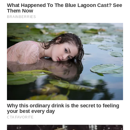
WN
TAPANULI
TENGAH
WN DELI
SERDANG
WN
TEBING
TINGGI
WN
PAKPAK
WN
KARAWANG
WN