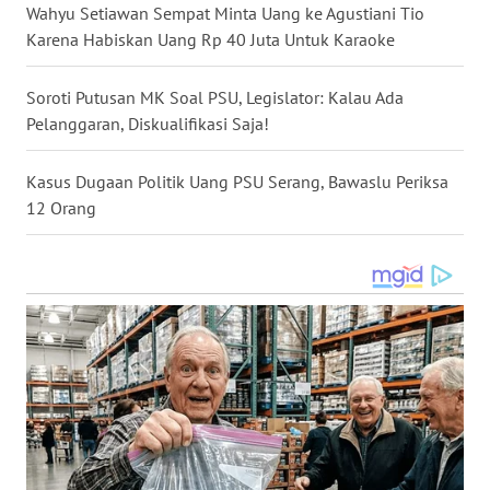
Wahyu Setiawan Sempat Minta Uang ke Agustiani Tio
Karena Habiskan Uang Rp 40 Juta Untuk Karaoke
WN
MALUKU
Soroti Putusan MK Soal PSU, Legislator: Kalau Ada
Pelanggaran, Diskualifikasi Saja!
WN
MALUT
Kasus Dugaan Politik Uang PSU Serang, Bawaslu Periksa
12 Orang
WN
DAIRI
WN
DANAU
TOBA
WN
NIAS
WN