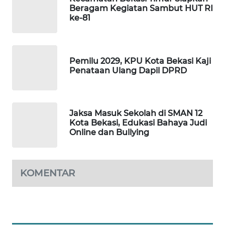
ID
Beragam Kegiatan Sambut HUT RI
ke-81
MAWAKA
ID
Pemilu 2029, KPU Kota Bekasi Kaji
MARTABAT
Penataan Ulang Dapil DPRD
NET
PLN
Jaksa Masuk Sekolah di SMAN 12
WATCH
Kota Bekasi, Edukasi Bahaya Judi
Online dan Bullying
MKLI
LPKKI
KOMENTAR
LKKI
KOPEKLIN