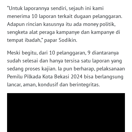
SULBAR
“Untuk laporannya sendiri, sejauh ini kami
menerima 10 laporan terkait dugaan pelanggaran.
WN
BABEL
Adapun rincian kasusnya itu ada money politik,
sengketa alat peraga kampanye dan kampanye di
WN
tempat ibadah,” papar Sodikin.
SUMBAR
Meski begitu, dari 10 pelanggaran, 9 diantaranya
WN
sudah selesai dan hanya tersisa satu laporan yang
SUMSEL
sedang proses kajian. Ia pun berharap, pelaksanaan
Pemilu Pilkada Kota Bekasi 2024 bisa berlangsung
WN
lancar, aman, kondusif dan berintegritas.
BENGKULU
WN
LAMPUNG
WN
JATENG