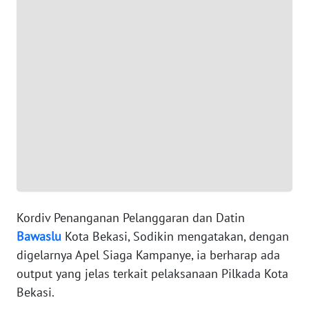
WN
BANTEN
WN
NTT
WN
KEPRI
WN
PAPUA
Kordiv Penanganan Pelanggaran dan Datin
WN
Bawaslu
Kota Bekasi, Sodikin mengatakan, dengan
PAPUA
digelarnya Apel Siaga Kampanye, ia berharap ada
BARAT
output yang jelas terkait pelaksanaan Pilkada Kota
Bekasi.
WN