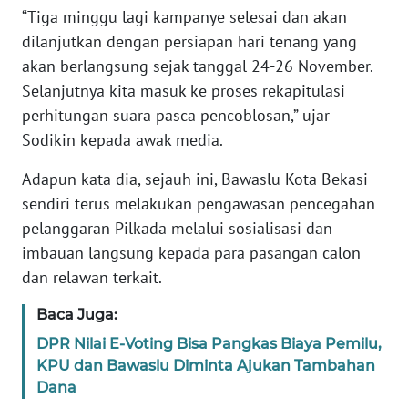
RIAU
“Tiga minggu lagi kampanye selesai dan akan
dilanjutkan dengan persiapan hari tenang yang
WN
akan berlangsung sejak tanggal 24-26 November.
SERAMBI
Selanjutnya kita masuk ke proses rekapitulasi
perhitungan suara pasca pencoblosan,” ujar
WN
Sodikin kepada awak media.
JAMBI
Adapun kata dia, sejauh ini, Bawaslu Kota Bekasi
WN
sendiri terus melakukan pengawasan pencegahan
SULTRA
pelanggaran Pilkada melalui sosialisasi dan
imbauan langsung kepada para pasangan calon
WN
NTB
dan relawan terkait.
Baca Juga:
WN
SULTENG
DPR Nilai E-Voting Bisa Pangkas Biaya Pemilu,
KPU dan Bawaslu Diminta Ajukan Tambahan
Dana
WN