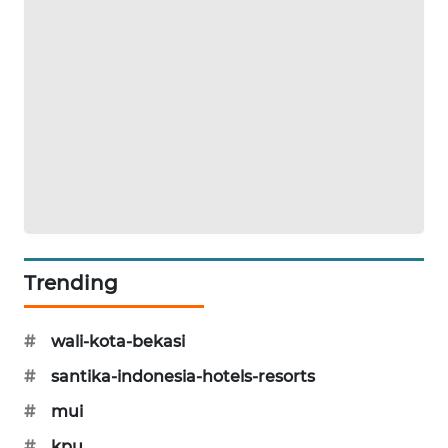
NEWS
SIBARAGAS
NEWS
METRO
SIANTAR
NEWS
METRO
MEDAN
NEWS
Trending
METRO
JAKARTA
#
wali-kota-bekasi
NEWS
#
santika-indonesia-hotels-resorts
#
mui
KRT
NEWS
#
kpu