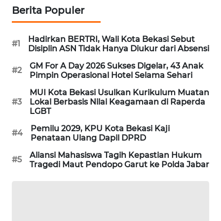
Berita Populer
PORTAL
KONSUMEN
Hadirkan BERTRI, Wali Kota Bekasi Sebut
#1
Disiplin ASN Tidak Hanya Diukur dari Absensi
FORWAMKI
GM For A Day 2026 Sukses Digelar, 43 Anak
#2
Pimpin Operasional Hotel Selama Sehari
ALPERKLINAS
MUI Kota Bekasi Usulkan Kurikulum Muatan
#3
Lokal Berbasis Nilai Keagamaan di Raperda
LGBT
FORJASIDA
Pemilu 2029, KPU Kota Bekasi Kaji
#4
Penataan Ulang Dapil DPRD
TAMBANG
NEWS
Aliansi Mahasiswa Tagih Kepastian Hukum
#5
Tragedi Maut Pendopo Garut ke Polda Jabar
SITUNGIR
NEWS
SIDIKALANG