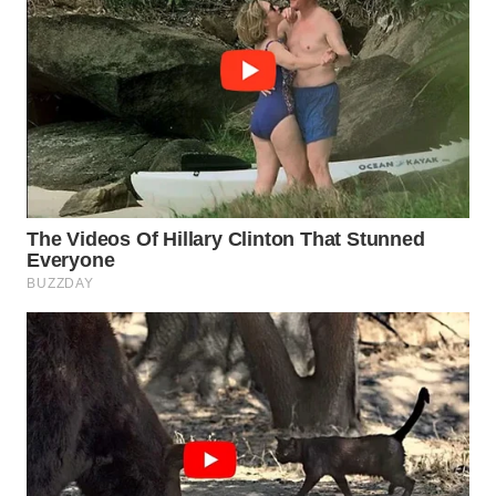
SURABAYA
WN
NATUNA
WN
BINTAN
WN
MANDALIKA
WN
LIKUPANG
WN
LABUANBAJO
WN
BORNEO