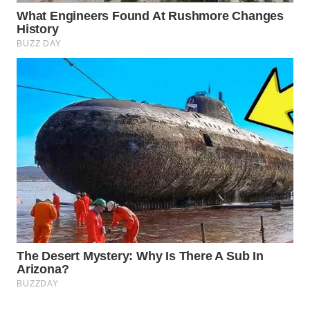
KONSUMEN
WAHANA
LISTRIK
WAHANA
TRAVEL
WAHANA
TV
WAHANANEWS
ID
WAHANANEWS
CO ID
WAHANANEWS
NET