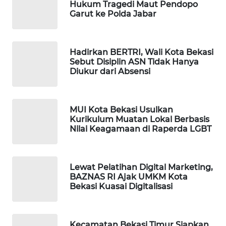
Hukum Tragedi Maut Pendopo
Garut ke Polda Jabar
WAHANA
DESA
WISATA
Hadirkan BERTRI, Wali Kota Bekasi
Sebut Disiplin ASN Tidak Hanya
Diukur dari Absensi
LAPAK
WAHANA
Wahana
MUI Kota Bekasi Usulkan
Network
Kurikulum Muatan Lokal Berbasis
Nilai Keagamaan di Raperda LGBT
KONSUMEN
LISTRIK
Lewat Pelatihan Digital Marketing,
BAZNAS RI Ajak UMKM Kota
MASYARAKAT
Bekasi Kuasai Digitalisasi
KELISTRIKAN
WALINKI
Kecamatan Bekasi Timur Siapkan