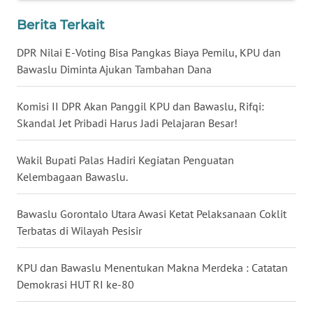
Berita Terkait
WN
KALTARA
DPR Nilai E-Voting Bisa Pangkas Biaya Pemilu, KPU dan
Bawaslu Diminta Ajukan Tambahan Dana
WN
KALSEL
Komisi II DPR Akan Panggil KPU dan Bawaslu, Rifqi:
Skandal Jet Pribadi Harus Jadi Pelajaran Besar!
WN
KALTIM
Wakil Bupati Palas Hadiri Kegiatan Penguatan
Kelembagaan Bawaslu.
WN
SULSEL
Bawaslu Gorontalo Utara Awasi Ketat Pelaksanaan Coklit
Terbatas di Wilayah Pesisir
WN
GORONTALO
KPU dan Bawaslu Menentukan Makna Merdeka : Catatan
Demokrasi HUT RI ke-80
WN
SULUT