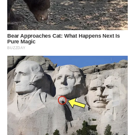
Wahana
Media
Group
WAHANA
NEWS
WAHANA
TANI
WAHANA
ADVOKAT
WAHANA
INFRASTRUKTUR
WAHANA