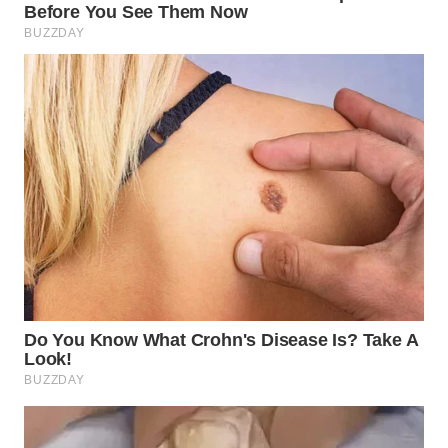
WN
SUMEDANG
WN
CIANJUR
WN
KEPULAUAN
SERIBU
WN
TANGERANG
WN
BINJAI
WN
CIREBON