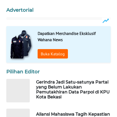
Advertorial
WAHANA
SPORT
WAHANA
Dapatkan Merchandise Eksklusif
UMKM
Wahana News
WAHANA
Buka Katalog
SELEB
Pilihan Editor
WAHANA
PERSONA
Gerindra Jadi Satu-satunya Partai
yang Belum Lakukan
WAHANA
Pemutakhiran Data Parpol di KPU
OTOMOTIF
Kota Bekasi
WAHANA
Aliansi Mahasiswa Tagih Kepastian
HEALTH