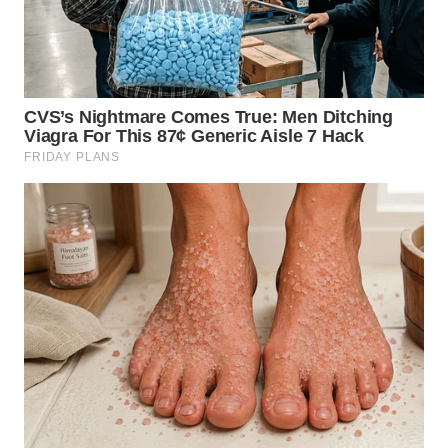
LANGKAT
WN
TAPANULI
SELATAN
WN
TANJUNG
LESUNG
WN
KARO
WN
SIMALUNGUN
WN
LABUHANBATU