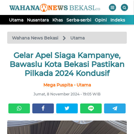
Utama
Nusantara
Khas
Serba-serbi
Opini
Indeks
WAHANA
Tutup
TV
Wahana News Bekasi
Utama
Gelar Apel Siaga Kampanye,
UTAMA
Bawaslu Kota Bekasi Pastikan
NUSANTARA
Pilkada 2024 Kondusif
Mega Puspita - Utama
KHAS
Jumat, 8 November 2024 - 19:05 WIB
SERBA-
SERBI
OPINI