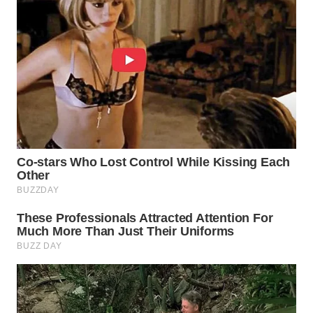
WN
PRIANGAN
TIMUR
WN
SEMARANG
WN
SOLO
WN
BOROBUDUR
WN
MADURA
WN