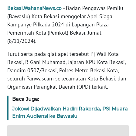
REDAKSI
Bekasi.WahanaNews.co
-
Badan Pengawas Pemilu
(Bawaslu) Kota Bekasi menggelar Apel Siaga
KARIR
Kampanye Pilkada 2024 di Lapangan Plaza
Pemerintah Kota (Pemkot) Bekasi, Jumat
DISCLAIMER
(8/11/2024).
Turut serta pada giat apel tersebut Pj Wali Kota
Wahana
News
Bekasi, R Gani Muhamad, Jajaran KPU Kota Bekasi,
Regional
Dandim 0507/Bekasi, Polres Metro Bekasi Kota,
seluruh Panwascam sekecamatan Kota Bekasi, dan
WN
Organisasi Perangkat Daerah (OPD) terkait.
SUMUT
Baca Juga:
WN
Jokowi Dijadwalkan Hadiri Rakorda, PSI Muara
JAKARTA
Enim Audiensi ke Bawaslu
WN
JABAR