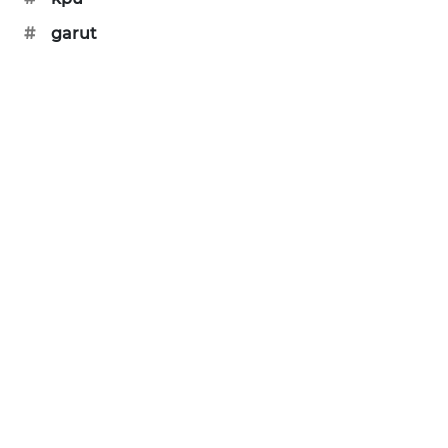
#
garut
KARING
NEWS
JURNAL
MARITIM
HUMBANG
NEWS
GARONGGANG
NEWS
FISUELRI
ID
ENERGI
NEWS