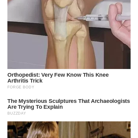
WN
INDRAMAYU
WN
KUNINGAN
WN
MAJALENGKA
WN
SUBANG
WN
SUKABUMI
WN
PURWAKARTA