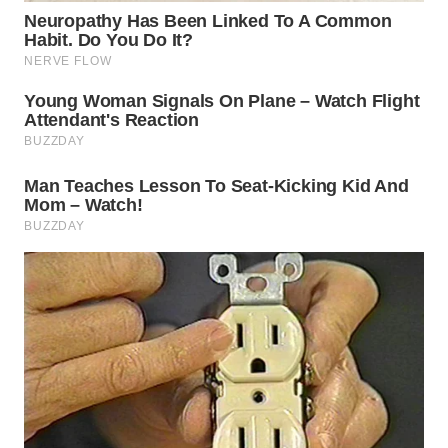
WN
TAPANULI
TENGAH
WN DELI
SERDANG
WN
TEBING
TINGGI
WN
PAKPAK
WN
KARAWANG
WN