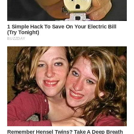
BEKASI
WN
BOGOR
WN
DEPOK
WN
TAPANULI
UTARA
WN
SAMOSIR
WN
PADANG
LAWAS