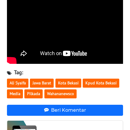
WN
NUSANTARA
WN
JOGJA
WN
JATIM
Tag:
WN
Ali Syaifa
Jawa Barat
Kota Bekasi
Kpud Kota Bekasi
BALI
Media
Pilkada
Wahananewsco
WN
KALBAR
Beri Komentar
WN
KALTENG