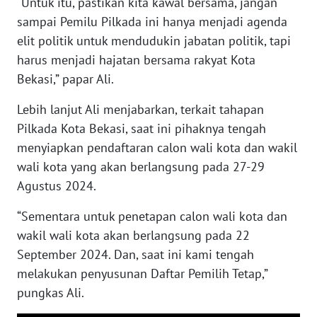
“Untuk itu, pastikan kita kawal bersama, jangan
SULBAR
sampai Pemilu Pilkada ini hanya menjadi agenda
WN
elit politik untuk mendudukin jabatan politik, tapi
BABEL
harus menjadi hajatan bersama rakyat Kota
Bekasi,” papar Ali.
WN
SUMBAR
Lebih lanjut Ali menjabarkan, terkait tahapan
Pilkada Kota Bekasi, saat ini pihaknya tengah
WN
menyiapkan pendaftaran calon wali kota dan wakil
SUMSEL
wali kota yang akan berlangsung pada 27-29
Agustus 2024.
WN
BENGKULU
“Sementara untuk penetapan calon wali kota dan
wakil wali kota akan berlangsung pada 22
WN
September 2024. Dan, saat ini kami tengah
LAMPUNG
melakukan penyusunan Daftar Pemilih Tetap,”
pungkas Ali.
WN
JATENG