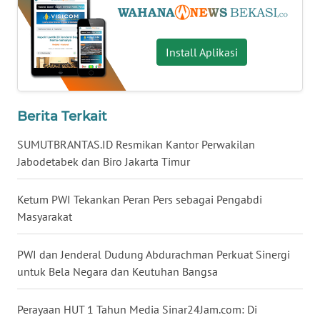
WN
KALTARA
Install Aplikasi
WN
KALSEL
Berita Terkait
WN
SUMUTBRANTAS.ID Resmikan Kantor Perwakilan
KALTIM
Jabodetabek dan Biro Jakarta Timur
WN
Ketum PWI Tekankan Peran Pers sebagai Pengabdi
SULSEL
Masyarakat
WN
PWI dan Jenderal Dudung Abdurachman Perkuat Sinergi
GORONTALO
untuk Bela Negara dan Keutuhan Bangsa
WN
Perayaan HUT 1 Tahun Media Sinar24Jam.com: Di
SULUT