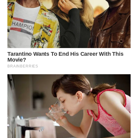
WN
PRIANGAN
TIMUR
WN
SEMARANG
WN
SOLO
WN
BOROBUDUR
WN
MADURA
WN