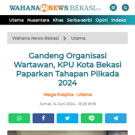
Utama
Nusantara
Khas
Serba-serbi
Opini
Indeks
WAHANA
Tutup
TV
Wahana News Bekasi
Utama
Gandeng Organisasi
UTAMA
Wartawan, KPU Kota Bekasi
NUSANTARA
Paparkan Tahapan Pilkada
2024
KHAS
Mega Puspita - Utama
Jumat, 14 Juni 2024 - 15:26 WIB
SERBA-
SERBI
OPINI