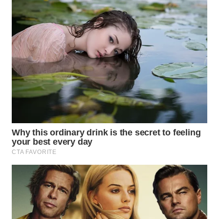
WN
INDRAMAYU
WN
KUNINGAN
WN
MAJALENGKA
WN
SUBANG
WN
SUKABUMI
WN
PURWAKARTA