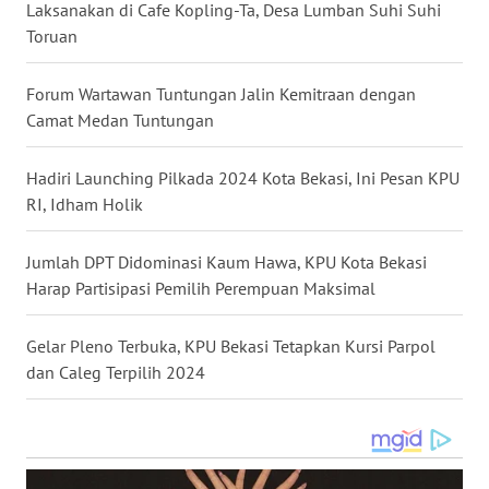
Laksanakan di Cafe Kopling-Ta, Desa Lumban Suhi Suhi
Toruan
WN
MALUKU
Forum Wartawan Tuntungan Jalin Kemitraan dengan
Camat Medan Tuntungan
WN
MALUT
Hadiri Launching Pilkada 2024 Kota Bekasi, Ini Pesan KPU
RI, Idham Holik
WN
DAIRI
Jumlah DPT Didominasi Kaum Hawa, KPU Kota Bekasi
Harap Partisipasi Pemilih Perempuan Maksimal
WN
DANAU
TOBA
Gelar Pleno Terbuka, KPU Bekasi Tetapkan Kursi Parpol
dan Caleg Terpilih 2024
WN
NIAS
WN