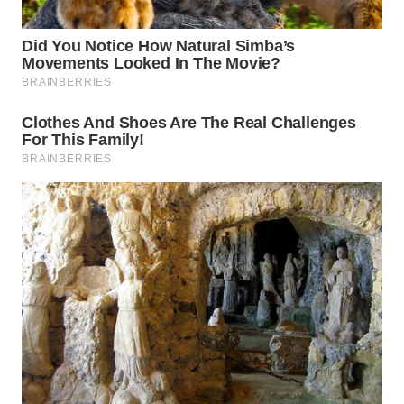
BEKASI
WN
BOGOR
WN
DEPOK
WN
TAPANULI
UTARA
WN
SAMOSIR
WN
PADANG
LAWAS