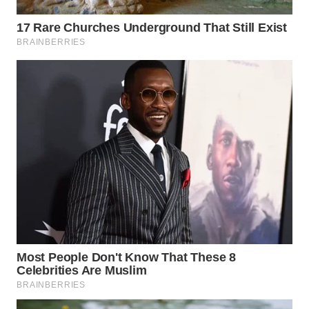
WN
SUMEDANG
WN
CIANJUR
WN
KEPULAUAN
SERIBU
WN
TANGERANG
WN
BINJAI
WN
CIREBON