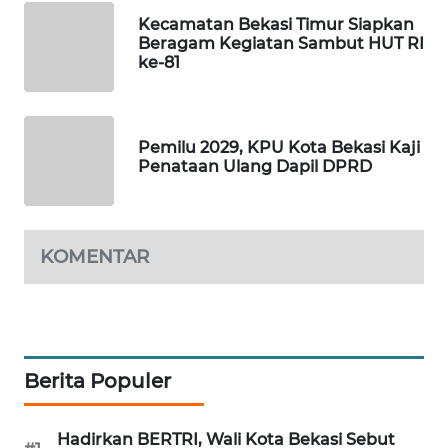
Kecamatan Bekasi Timur Siapkan
Beragam Kegiatan Sambut HUT RI
PORTAL
ke-81
KONSUMEN
FORWAMKI
Pemilu 2029, KPU Kota Bekasi Kaji
Penataan Ulang Dapil DPRD
ALPERKLINAS
FORJASIDA
KOMENTAR
TAMBANG
NEWS
SITUNGIR
NEWS
Berita Populer
SIDIKALANG
Hadirkan BERTRI, Wali Kota Bekasi Sebut