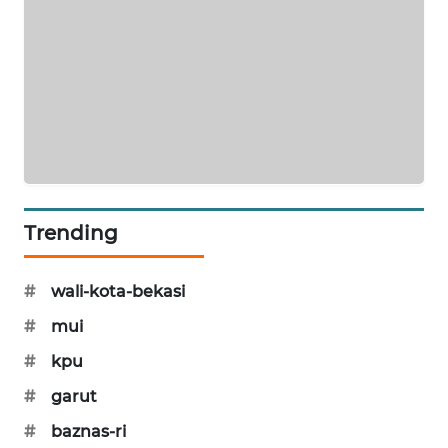
KARING
NEWS
JURNAL
MARITIM
HUMBANG
NEWS
Trending
GARONGGANG
NEWS
#
wali-kota-bekasi
#
mui
FISUELRI
ID
#
kpu
#
garut
ENERGI
NEWS
#
baznas-ri