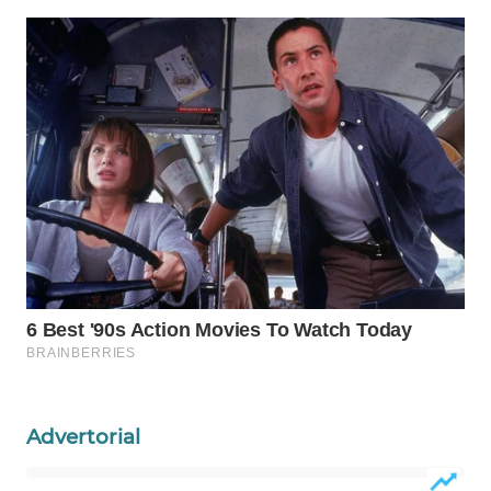
WAHANA
SPORT
WAHANA
UMKM
WAHANA
SELEB
WAHANA
PERSONA
WAHANA
OTOMOTIF
Advertorial
WAHANA
HEALTH