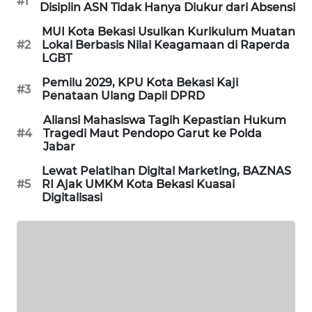
NEWS
#1
Disiplin ASN Tidak Hanya Diukur dari Absensi
MUI Kota Bekasi Usulkan Kurikulum Muatan
SIBARAGAS
#2
Lokal Berbasis Nilai Keagamaan di Raperda
NEWS
LGBT
Pemilu 2029, KPU Kota Bekasi Kaji
METRO
#3
Penataan Ulang Dapil DPRD
SIANTAR
NEWS
Aliansi Mahasiswa Tagih Kepastian Hukum
#4
Tragedi Maut Pendopo Garut ke Polda
Jabar
METRO
MEDAN
Lewat Pelatihan Digital Marketing, BAZNAS
NEWS
#5
RI Ajak UMKM Kota Bekasi Kuasai
Digitalisasi
METRO
JAKARTA
NEWS
KRT
NEWS