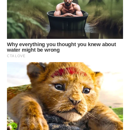
WN
TAPANULI
TENGAH
WN DELI
SERDANG
WN
TEBING
TINGGI
WN
PAKPAK
WN
KARAWANG
WN