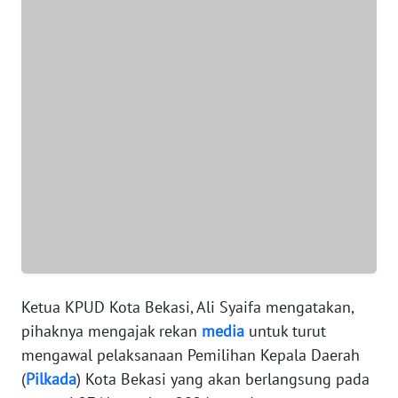
WN
BANTEN
WN
NTT
WN
KEPRI
WN
PAPUA
WN
Ketua KPUD Kota Bekasi, Ali Syaifa mengatakan,
PAPUA
pihaknya mengajak rekan
media
untuk turut
BARAT
mengawal pelaksanaan Pemilihan Kepala Daerah
(
Pilkada
) Kota Bekasi yang akan berlangsung pada
WN