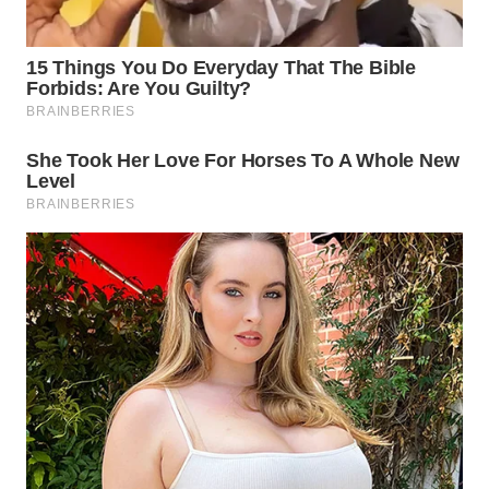
Wahana
Media
Group
WAHANA
NEWS
WAHANA
TANI
WAHANA
ADVOKAT
WAHANA
INFRASTRUKTUR
WAHANA