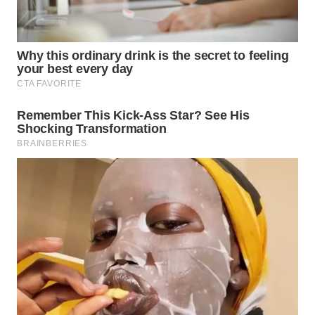
SURABAYA
WN
NATUNA
WN
BINTAN
WN
MANDALIKA
WN
LIKUPANG
WN
LABUANBAJO
WN
BORNEO