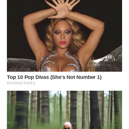
LANGKAT
WN
TAPANULI
SELATAN
WN
TANJUNG
LESUNG
WN
KARO
WN
SIMALUNGUN
WN
LABUHANBATU