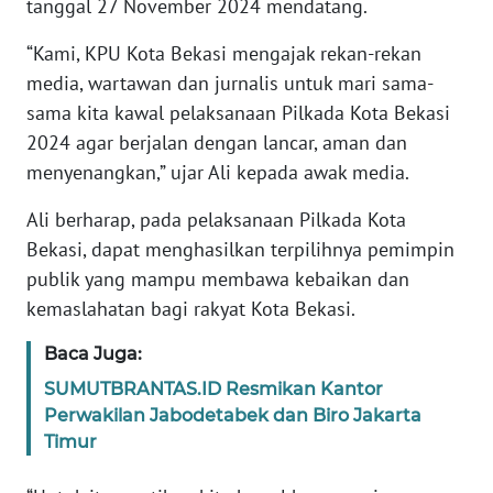
tanggal 27 November 2024 mendatang.
RIAU
“Kami, KPU Kota Bekasi mengajak rekan-rekan
WN
media, wartawan dan jurnalis untuk mari sama-
SERAMBI
sama kita kawal pelaksanaan Pilkada Kota Bekasi
2024 agar berjalan dengan lancar, aman dan
WN
JAMBI
menyenangkan,” ujar Ali kepada awak media.
Ali berharap, pada pelaksanaan Pilkada Kota
WN
Bekasi, dapat menghasilkan terpilihnya pemimpin
SULTRA
publik yang mampu membawa kebaikan dan
kemaslahatan bagi rakyat Kota Bekasi.
WN
NTB
Baca Juga:
SUMUTBRANTAS.ID Resmikan Kantor
WN
SULTENG
Perwakilan Jabodetabek dan Biro Jakarta
Timur
WN