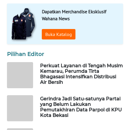
Dapatkan Merchandise Eksklusif
WAHANA
Wahana News
DESA
WISATA
Buka Katalog
LAPAK
WAHANA
Pilihan Editor
Wahana
Perkuat Layanan di Tengah Musim
Network
Kemarau, Perumda Tirta
Bhagasasi Intensifkan Distribusi
Air Bersih
KONSUMEN
LISTRIK
Gerindra Jadi Satu-satunya Partai
yang Belum Lakukan
MASYARAKAT
Pemutakhiran Data Parpol di KPU
KELISTRIKAN
Kota Bekasi
WALINKI