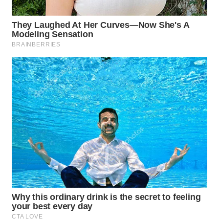
KONSUMEN
WAHANA
LISTRIK
WAHANA
TRAVEL
WAHANA
TV
WAHANANEWS
ID
WAHANANEWS
CO ID
WAHANANEWS
NET