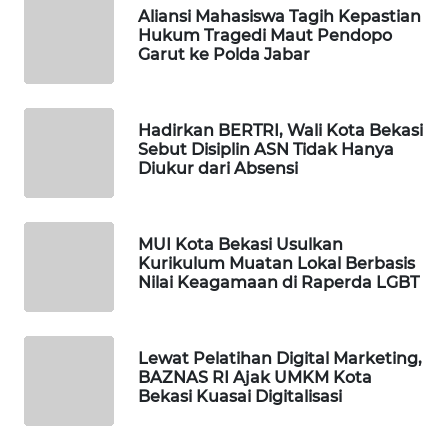
ID
Aliansi Mahasiswa Tagih Kepastian
Hukum Tragedi Maut Pendopo
Garut ke Polda Jabar
MAWAKA
ID
Hadirkan BERTRI, Wali Kota Bekasi
MARTABAT
Sebut Disiplin ASN Tidak Hanya
NET
Diukur dari Absensi
PLN
WATCH
MUI Kota Bekasi Usulkan
Kurikulum Muatan Lokal Berbasis
Nilai Keagamaan di Raperda LGBT
MKLI
LPKKI
Lewat Pelatihan Digital Marketing,
BAZNAS RI Ajak UMKM Kota
LKKI
Bekasi Kuasai Digitalisasi
KOPEKLIN