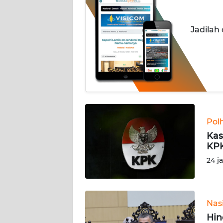
INDEKS
Jadilah
BERITA
KONTAK
KAMI
INFO
IKLAN
Pol
TENTANG
Kas
KAMI
KPK
24 j
PEDOMAN
MEDIA
SIBER
Nas
REDAKSI
Hin