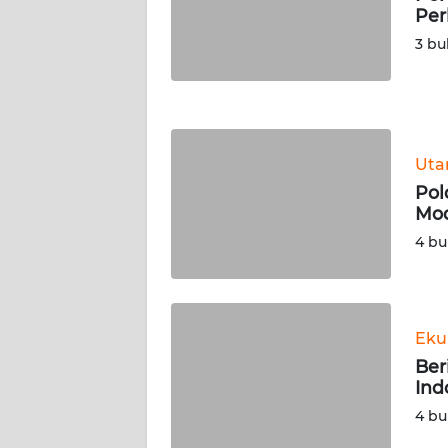
Per
WN
NUSANTARA
3 bu
WN
JOGJA
Ut
WN
JATIM
Pol
Mod
WN
4 bu
BALI
WN
KALBAR
Eku
Ber
Ind
WN
KALTENG
4 bu