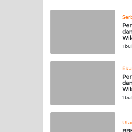
WN
BANTEN
Ser
WN
Per
NTT
dan
Wil
WN
1 bu
KEPRI
WN
Eku
PAPUA
Per
dan
Wil
WN
PAPUA
1 bu
BARAT
WN
Ut
RIAU
BBM