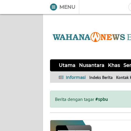
MENU
WAHANA
Tutup
TV
UTAMA
NUSANTARA
Utama
Nusantara
Khas
Ser
KHAS
Informasi
Indeks Berita
Kontak 
SERBA-
SERBI
Berita dengan tagar
#spbu
OPINI
Informasi