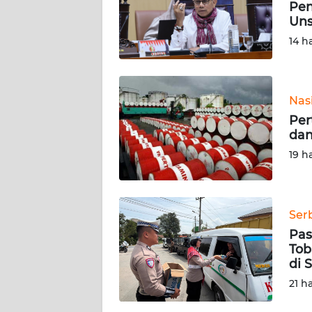
Pen
Uns
KARIR
14 h
DISCLAIMER
Wahana
Nas
News
Per
Regional
dan
19 h
WN
SUMUT
Ser
WN
JAKARTA
Pas
Tob
di 
WN
JABAR
21 h