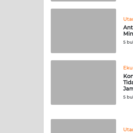
WN
KALTARA
Ut
WN
Ant
KALSEL
Min
5 bu
WN
KALTIM
Eku
WN
Kon
SULSEL
Tid
Jam
WN
5 bu
GORONTALO
WN
SULUT
Ut