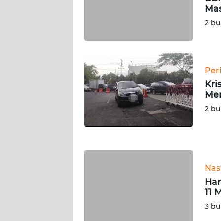
Mas
WN
SERAMBI
2 bu
WN
JAMBI
Per
Kri
WN
Mem
SULTRA
2 bu
WN
NTB
WN
Nas
SULTENG
Har
11 
WN
SULBAR
3 bu