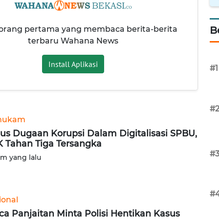
 orang pertama yang membaca berita-berita
B
terbaru Wahana News
Install Aplikasi
#1
#
hukam
us Dugaan Korupsi Dalam Digitalisasi SPBU,
 Tahan Tiga Tersangka
#
am yang lalu
#
ional
ca Panjaitan Minta Polisi Hentikan Kasus