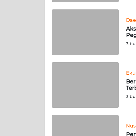
WN
BABEL
Dae
Aks
WN
Peg
SUMBAR
3 bu
WN
SUMSEL
Eku
WN
BENGKULU
Ber
Ter
WN
3 bu
LAMPUNG
WN
JATENG
Nus
Per