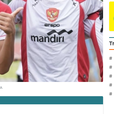
T
#
#
#
#
a.
#