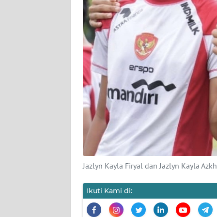
KARIR
DISCLAIMER
Wahana
News
Regional
WN
SUMUT
WN
JAKARTA
Jazlyn Kayla Firyal dan Jazlyn Kayla Azkh
WN
Ikuti Kami di:
JABAR