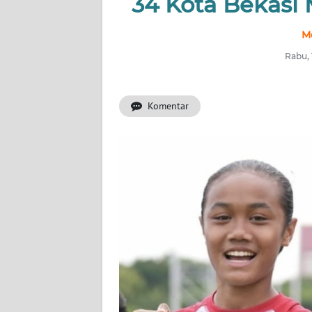
34 Kota Bekasi
INDEKS
M
BERITA
Rabu, 
KONTAK
KAMI
Komentar
INFO
IKLAN
TENTANG
KAMI
PEDOMAN
MEDIA
SIBER
REDAKSI