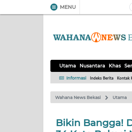
MENU
WAHANA
Tutup
TV
UTAMA
NUSANTARA
Utama
Nusantara
Khas
Ser
KHAS
Informasi
Indeks Berita
Kontak 
SERBA-
Wahana News Bekasi
Utama
SERBI
OPINI
Bikin Bangga! 
Informasi