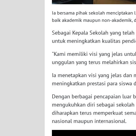
WN
KALTARA
Ia bersama pihak sekolah menciptakan 
baik akademik maupun non-akademik, 
WN
Sebagai Kepala Sekolah yang telah 
KALSEL
untuk meningkatkan kualitas pendi
WN
"Kami memiliki visi yang jelas u
KALTIM
unggulan yang terus melahirkan sis
WN
Ia menetapkan visi yang jelas da
SULSEL
meningkatkan prestasi para siswa d
WN
Dengan berbagai pencapaian luar b
GORONTALO
mengukuhkan diri sebagai sekolah
diharapkan terus memperkuat seman
WN
nasional maupun internasional.
SULUT