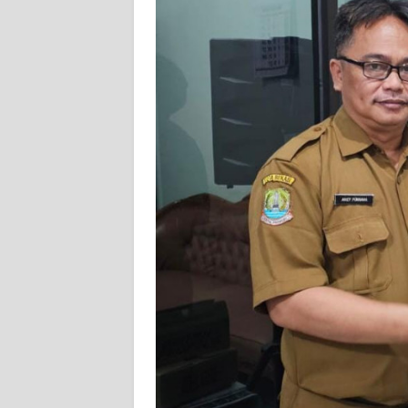
WN
NUSANTARA
WN
JOGJA
WN
JATIM
WN
BALI
WN
KALBAR
WN
KALTENG