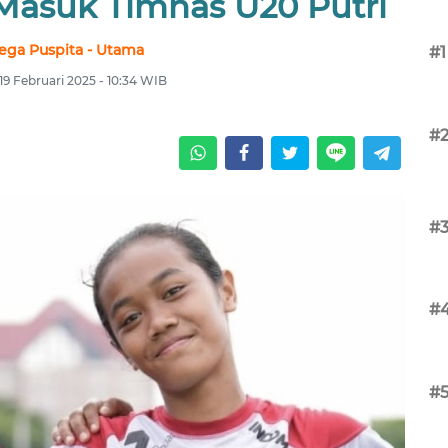
 Masuk Timnas U20 Putri
ega Puspita - Utama
#1
19 Februari 2025 - 10:34 WIB
#
#
#
#