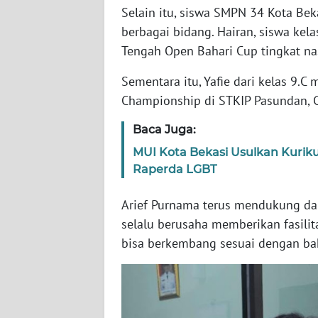
Selain itu, siswa SMPN 34 Kota Be
WN
berbagai bidang. Hairan, siswa kel
BABEL
Tengah Open Bahari Cup tingkat na
WN
Sementara itu, Yafie dari kelas 9.C
SUMBAR
Championship di STKIP Pasundan, Ci
WN
Baca Juga:
SUMSEL
MUI Kota Bekasi Usulkan Kurik
Raperda LGBT
WN
BENGKULU
Arief Purnama terus mendukung dan
selalu berusaha memberikan fasili
WN
LAMPUNG
bisa berkembang sesuai dengan baka
WN
JATENG