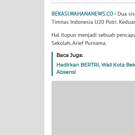
WN
BANTEN
BEKASI.WAHANANEWS.CO
-
Dua sis
Timnas Indonesia U20 Putri. Keduany
WN
NTT
Hal itupun menjadi sebuah pencap
Sekolah, Arief Purnama.
WN
KEPRI
Baca Juga:
Hadirkan BERTRI, Wali Kota Bek
WN
Absensi
PAPUA
WN
PAPUA
BARAT
WN
RIAU