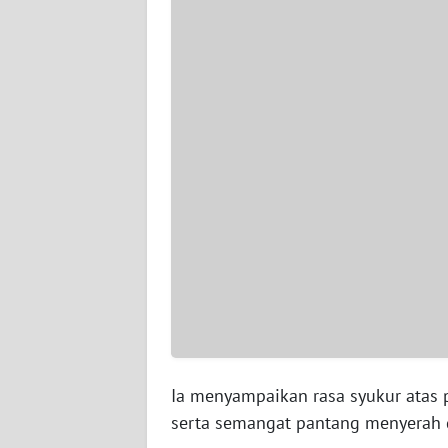
WN
SERAMBI
WN
JAMBI
WN
SULTRA
WN
NTB
WN
SULTENG
Ia menyampaikan rasa syukur atas 
WN
SULBAR
serta semangat pantang menyerah 