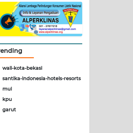
rending
wali-kota-bekasi
santika-indonesia-hotels-resorts
mui
kpu
garut