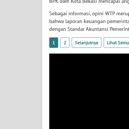
BPK oleh Kota Bekasi mencapai angk
WN
KALTARA
Sebagai informasi, opini WTP meru
bahwa laporan keuangan pemerintah
WN
dengan Standar Akuntansi Pemerint
KALSEL
1
2
Selanjutnya
Lihat Sem
WN
KALTIM
WN
SULSEL
WN
GORONTALO
WN
SULUT