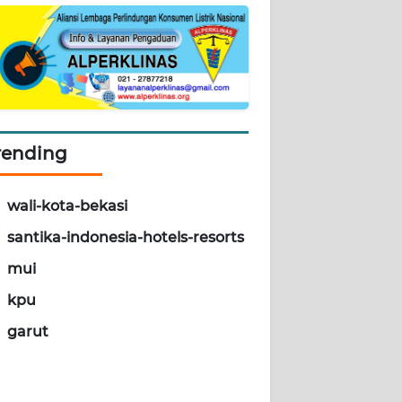
rending
wali-kota-bekasi
santika-indonesia-hotels-resorts
mui
kpu
garut