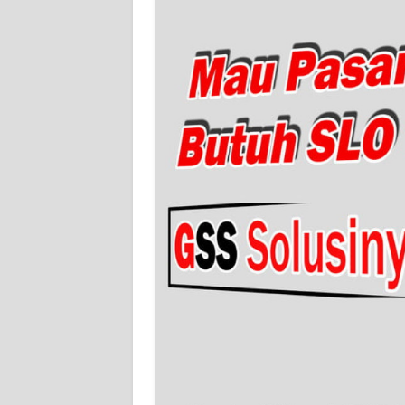
WN
SERAMBI
WN
JAMBI
WN
SULTRA
WN
NTB
WN
SULTENG
WN
SULBAR