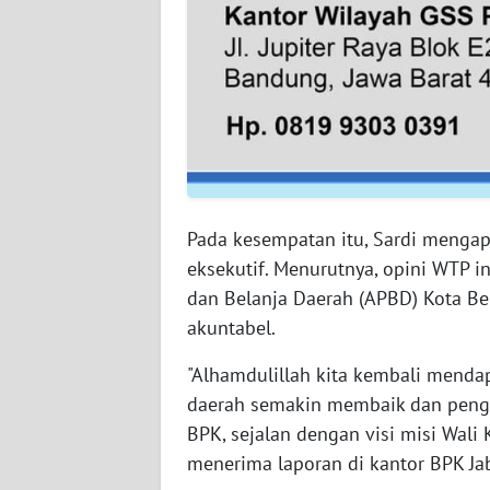
WN
BABEL
WN
SUMBAR
WN
SUMSEL
Pada kesempatan itu, Sardi mengapr
eksekutif. Menurutnya, opini WTP 
WN
BENGKULU
dan Belanja Daerah (APBD) Kota Beka
akuntabel.
WN
LAMPUNG
"Alhamdulillah kita kembali menda
daerah semakin membaik dan peng
WN
BPK, sejalan dengan visi misi Wali K
JATENG
menerima laporan di kantor BPK Jab