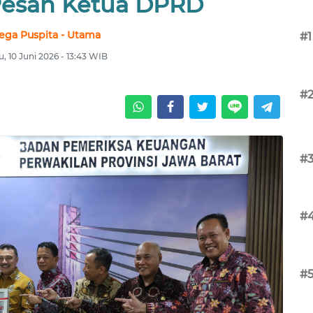
 Pesan Ketua DPRD
ega Puspita - Utama
#1
, 10 Juni 2026 - 13:43 WIB
#
#
#
#