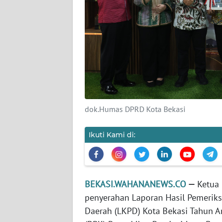
KARIR
DISCLAIMER
Wahana
News
Regional
dok.Humas DPRD Kota Bekasi
WN
SUMUT
Ikuti Kami di:
WN
JAKARTA
BEKASI.WAHANANEWS.CO
—
Ketua 
WN
penyerahan Laporan Hasil Pemerik
JABAR
Daerah (LKPD) Kota Bekasi Tahun 