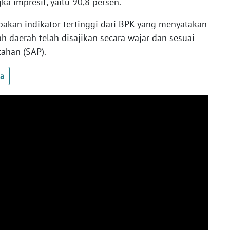
a impresif, yaitu 90,8 persen.
pakan indikator tertinggi dari BPK yang menyatakan
 daerah telah disajikan secara wajar dan sesuai
ahan (SAP).
ua