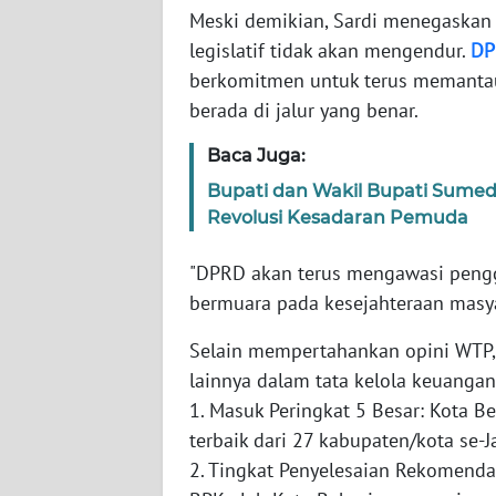
Meski demikian, Sardi menegaskan 
WN
NUSANTARA
legislatif tidak akan mengendur.
DP
berkomitmen untuk terus memantau 
WN
berada di jalur yang benar.
JOGJA
Baca Juga:
WN
Bupati dan Wakil Bupati Sumed
JATIM
Revolusi Kesadaran Pemuda
WN
"DPRD akan terus mengawasi pengg
BALI
bermuara pada kesejahteraan masya
WN
Selain mempertahankan opini WTP,
KALBAR
lainnya dalam tata kelola keuangan 
1. Masuk Peringkat 5 Besar: Kota B
WN
terbaik dari 27 kabupaten/kota se-J
KALTENG
2. Tingkat Penyelesaian Rekomendas