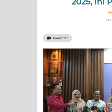
2025, Ini
INDEKS
M
BERITA
Rabu
KONTAK
KAMI
Komentar
INFO
IKLAN
TENTANG
KAMI
PEDOMAN
MEDIA
SIBER
REDAKSI