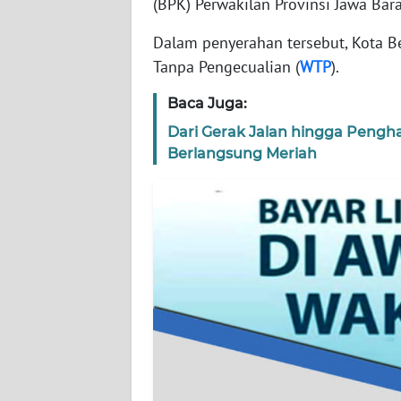
(BPK) Perwakilan Provinsi Jawa Bara
WN
BANTEN
Dalam penyerahan tersebut, Kota Be
Tanpa Pengecualian (
WTP
).
WN
NTT
Baca Juga:
Dari Gerak Jalan hingga Pengh
WN
Berlangsung Meriah
KEPRI
WN
PAPUA
WN
PAPUA
BARAT
WN
RIAU