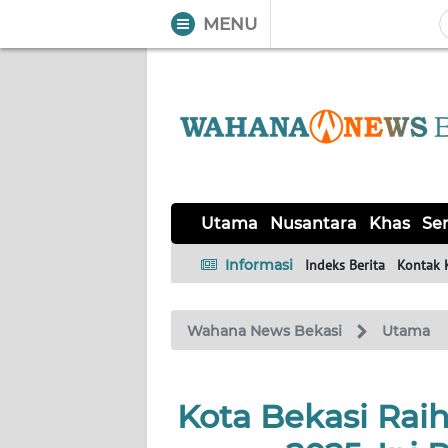
MENU
WAHANA
Tutup
TV
UTAMA
NUSANTARA
Utama
Nusantara
Khas
Ser
KHAS
Informasi
Indeks Berita
Kontak 
SERBA-
Wahana News Bekasi
Utama
SERBI
OPINI
Kota Bekasi Ra
Informasi