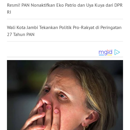
LANGKAT
Resmi! PAN Nonaktifkan Eko Patrio dan Uya Kuya dari DPR
RI
WN
TAPANULI
Wali Kota Jambi Tekankan Politik Pro-Rakyat di Peringatan
SELATAN
27 Tahun PAN
WN
TANJUNG
LESUNG
WN
KARO
WN
SIMALUNGUN
WN
LABUHANBATU