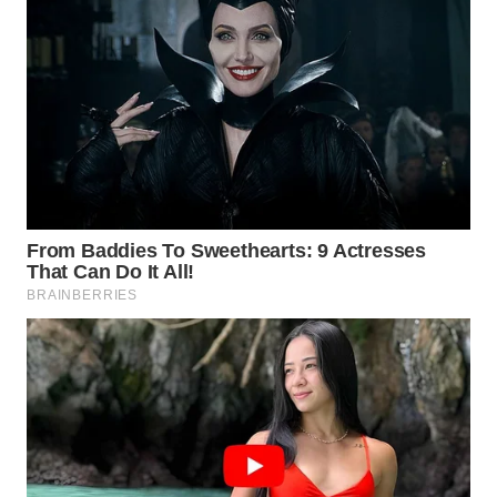
Wahana
Media
Group
WAHANA
NEWS
WAHANA
TANI
WAHANA
ADVOKAT
WAHANA
INFRASTRUKTUR
WAHANA