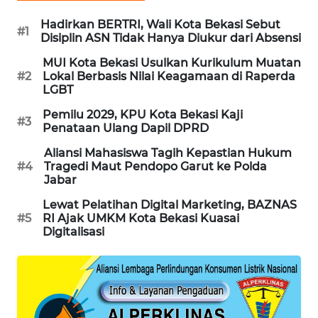
Hadirkan BERTRI, Wali Kota Bekasi Sebut
KARING
#1
Disiplin ASN Tidak Hanya Diukur dari Absensi
NEWS
MUI Kota Bekasi Usulkan Kurikulum Muatan
#2
Lokal Berbasis Nilai Keagamaan di Raperda
JURNAL
LGBT
MARITIM
Pemilu 2029, KPU Kota Bekasi Kaji
#3
Penataan Ulang Dapil DPRD
HUMBANG
NEWS
Aliansi Mahasiswa Tagih Kepastian Hukum
#4
Tragedi Maut Pendopo Garut ke Polda
Jabar
GARONGGANG
NEWS
Lewat Pelatihan Digital Marketing, BAZNAS
#5
RI Ajak UMKM Kota Bekasi Kuasai
Digitalisasi
FISUELRI
ID
ENERGI
NEWS