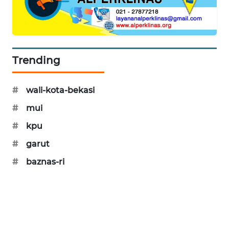
CILEUNGSI
NEWS
BERKAT
Trending
NEWS
#
wali-kota-bekasi
BERAMPU
NEWS
#
mui
#
kpu
ANUGERAH
NEWS
#
garut
#
baznas-ri
AKHLAK
ID
PERAPKI
NEWS