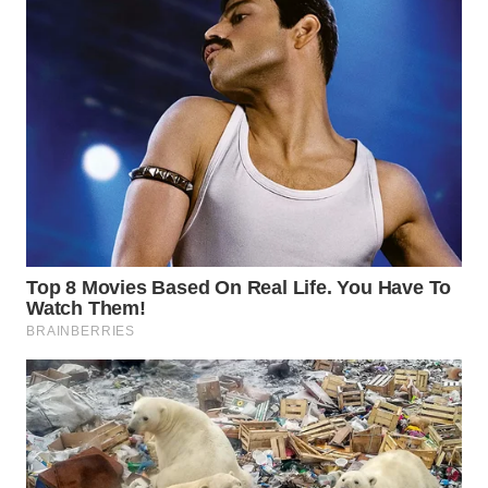
WN
SUMEDANG
WN
CIANJUR
WN
KEPULAUAN
SERIBU
WN
TANGERANG
WN
BINJAI
WN
CIREBON