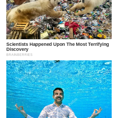
WN
INDRAMAYU
WN
KUNINGAN
WN
MAJALENGKA
WN
SUBANG
WN
SUKABUMI
WN
PURWAKARTA