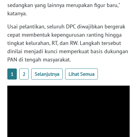
sedangkan yang lainnya merupakan figur baru,"
katanya.
WN
NUSANTARA
Usai pelantikan, seluruh DPC diwajibkan bergerak
cepat membentuk kepengurusan ranting hingga
WN
tingkat kelurahan, RT, dan RW. Langkah tersebut
JOGJA
dinilai menjadi kunci memperkuat basis dukungan
PAN di tengah masyarakat.
WN
JATIM
1
2
Selanjutnya
Lihat Semua
WN
BALI
WN
KALBAR
WN
KALTENG