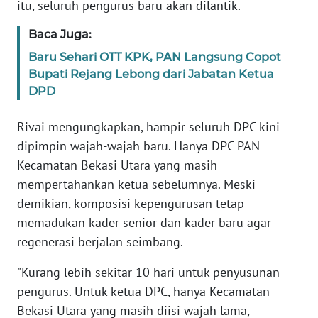
SULBAR
itu, seluruh pengurus baru akan dilantik.
Baca Juga:
WN
BABEL
Baru Sehari OTT KPK, PAN Langsung Copot
Bupati Rejang Lebong dari Jabatan Ketua
DPD
WN
SUMBAR
Rivai mengungkapkan, hampir seluruh DPC kini
WN
dipimpin wajah-wajah baru. Hanya DPC PAN
SUMSEL
Kecamatan Bekasi Utara yang masih
mempertahankan ketua sebelumnya. Meski
WN
demikian, komposisi kepengurusan tetap
BENGKULU
memadukan kader senior dan kader baru agar
regenerasi berjalan seimbang.
WN
LAMPUNG
"Kurang lebih sekitar 10 hari untuk penyusunan
pengurus. Untuk ketua DPC, hanya Kecamatan
WN
Bekasi Utara yang masih diisi wajah lama,
JATENG