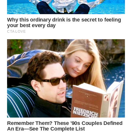
WN
PRIANGAN
TIMUR
WN
SEMARANG
WN
SOLO
WN
BOROBUDUR
WN
MADURA
WN