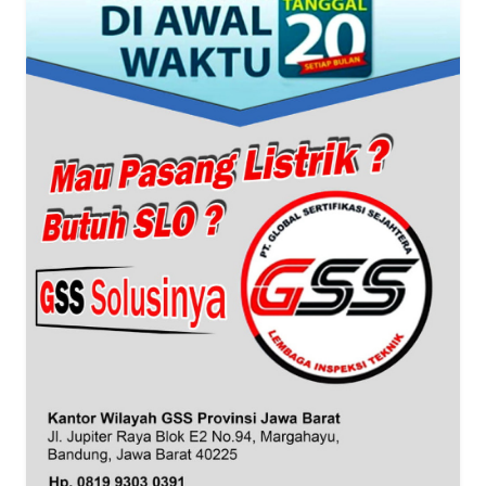
WN
BANTEN
WN
NTT
WN
KEPRI
WN
PAPUA
WN
PAPUA
BARAT
WN