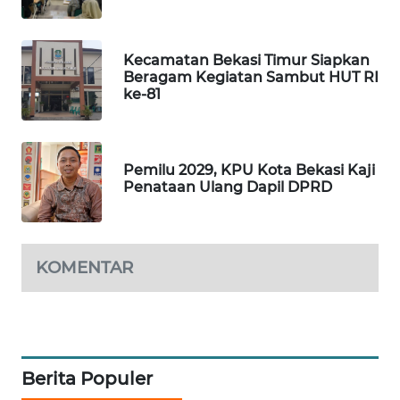
NEWS
SIBARAGAS
Kecamatan Bekasi Timur Siapkan
NEWS
Beragam Kegiatan Sambut HUT RI
ke-81
METRO
SIANTAR
NEWS
Pemilu 2029, KPU Kota Bekasi Kaji
Penataan Ulang Dapil DPRD
METRO
MEDAN
NEWS
KOMENTAR
METRO
JAKARTA
NEWS
KRT
Berita Populer
NEWS