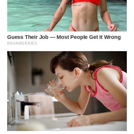
KONSUMEN
WAHANA
LISTRIK
WAHANA
TRAVEL
WAHANA
TV
WAHANANEWS
ID
WAHANANEWS
CO ID
WAHANANEWS
NET