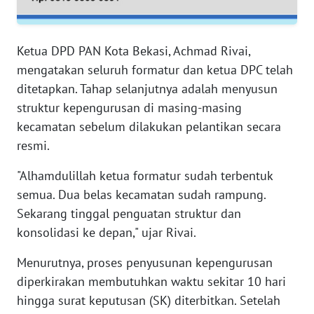
RIAU
WN
Ketua DPD PAN Kota Bekasi, Achmad Rivai,
SERAMBI
mengatakan seluruh formatur dan ketua DPC telah
ditetapkan. Tahap selanjutnya adalah menyusun
WN
struktur kepengurusan di masing-masing
JAMBI
kecamatan sebelum dilakukan pelantikan secara
resmi.
WN
SULTRA
"Alhamdulillah ketua formatur sudah terbentuk
semua. Dua belas kecamatan sudah rampung.
WN
NTB
Sekarang tinggal penguatan struktur dan
konsolidasi ke depan," ujar Rivai.
WN
Menurutnya, proses penyusunan kepengurusan
SULTENG
diperkirakan membutuhkan waktu sekitar 10 hari
hingga surat keputusan (SK) diterbitkan. Setelah
WN