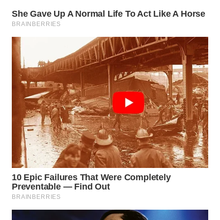
BEKASI
WN
BOGOR
WN
DEPOK
WN
TAPANULI
UTARA
WN
SAMOSIR
WN
PADANG
LAWAS