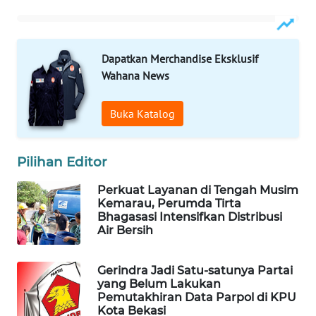
ID
MAWAKA
ID
Dapatkan Merchandise Eksklusif
Wahana News
MARTABAT
NET
Buka Katalog
PLN
Pilihan Editor
WATCH
Perkuat Layanan di Tengah Musim
MKLI
Kemarau, Perumda Tirta
Bhagasasi Intensifkan Distribusi
Air Bersih
LPKKI
Gerindra Jadi Satu-satunya Partai
LKKI
yang Belum Lakukan
Pemutakhiran Data Parpol di KPU
Kota Bekasi
KOPEKLIN