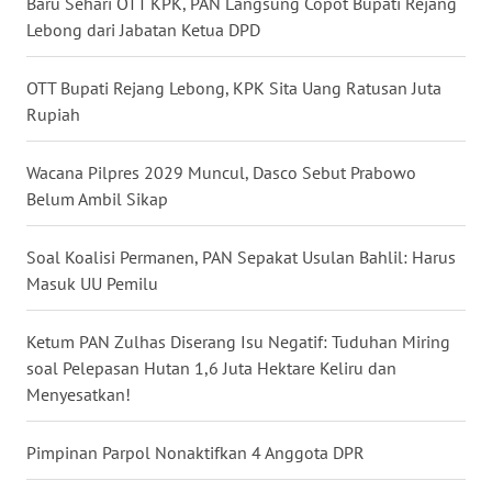
Baru Sehari OTT KPK, PAN Langsung Copot Bupati Rejang
Lebong dari Jabatan Ketua DPD
WN
MALUKU
OTT Bupati Rejang Lebong, KPK Sita Uang Ratusan Juta
Rupiah
WN
MALUT
Wacana Pilpres 2029 Muncul, Dasco Sebut Prabowo
Belum Ambil Sikap
WN
DAIRI
Soal Koalisi Permanen, PAN Sepakat Usulan Bahlil: Harus
Masuk UU Pemilu
WN
DANAU
TOBA
Ketum PAN Zulhas Diserang Isu Negatif: Tuduhan Miring
soal Pelepasan Hutan 1,6 Juta Hektare Keliru dan
Menyesatkan!
WN
NIAS
Pimpinan Parpol Nonaktifkan 4 Anggota DPR
WN