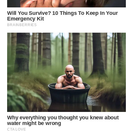
WN
TAPANULI
TENGAH
WN DELI
SERDANG
WN
TEBING
TINGGI
WN
PAKPAK
WN
KARAWANG
WN