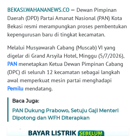
REDAKSI
BEKASI.WAHANANEWS.CO
—
Dewan Pimpinan
Daerah (DPD) Partai Amanat Nasional (PAN) Kota
KARIR
Bekasi resmi merampungkan proses pembentukan
kepengurusan baru di tingkat kecamatan.
DISCLAIMER
Melalui Musyawarah Cabang (Muscab) VI yang
Wahana
digelar di Grand Arsyila Hotel, Minggu (5/7/2026),
News
PAN
menetapkan Ketua Dewan Pimpinan Cabang
Regional
(DPC) di seluruh 12 kecamatan sebagai langkah
awal memperkuat mesin partai menghadapi
WN
SUMUT
Pemilu
mendatang.
Baca Juga:
WN
JAKARTA
PAN Dukung Prabowo, Setuju Gaji Menteri
Dipotong dan WFH Diterapkan
WN
JABAR