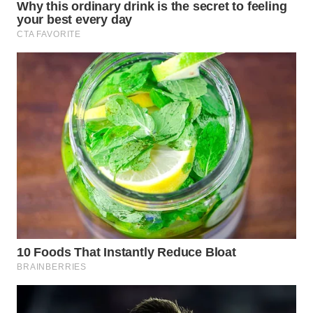
WAHANA
SPORT
WAHANA
UMKM
WAHANA
SELEB
WAHANA
PERSONA
WAHANA
OTOMOTIF
WAHANA
HEALTH