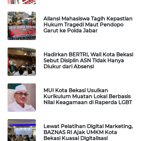
PORTAL
Aliansi Mahasiswa Tagih Kepastian
KONSUMEN
Hukum Tragedi Maut Pendopo
Garut ke Polda Jabar
FORWAMKI
Hadirkan BERTRI, Wali Kota Bekasi
ALPERKLINAS
Sebut Disiplin ASN Tidak Hanya
Diukur dari Absensi
FORJASIDA
TAMBANG
MUI Kota Bekasi Usulkan
NEWS
Kurikulum Muatan Lokal Berbasis
Nilai Keagamaan di Raperda LGBT
SITUNGIR
NEWS
Lewat Pelatihan Digital Marketing,
BAZNAS RI Ajak UMKM Kota
SIDIKALANG
Bekasi Kuasai Digitalisasi