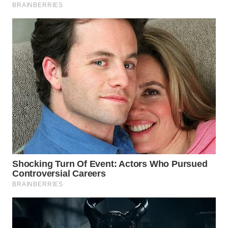
SURABAYA
WN
NATUNA
WN
BINTAN
WN
MANDALIKA
WN
LIKUPANG
WN
LABUANBAJO
WN
BORNEO