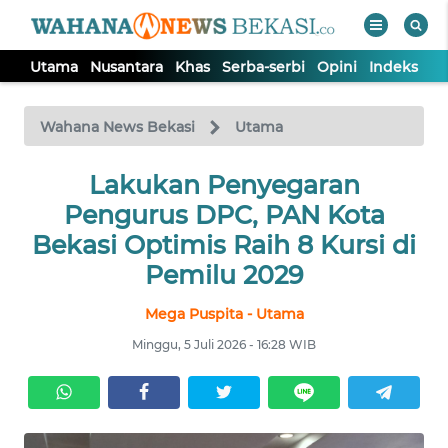
Utama
Nusantara
Khas
Serba-serbi
Opini
Indeks
WAHANA
Tutup
TV
Wahana News Bekasi
Utama
Lakukan Penyegaran
UTAMA
Pengurus DPC, PAN Kota
NUSANTARA
Bekasi Optimis Raih 8 Kursi di
Pemilu 2029
KHAS
Mega Puspita - Utama
Minggu, 5 Juli 2026 - 16:28 WIB
SERBA-
SERBI
OPINI