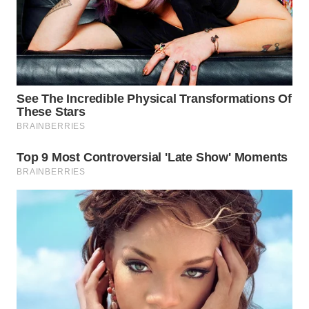
BEKASI
WN
BOGOR
WN
DEPOK
WN
TAPANULI
UTARA
WN
SAMOSIR
WN
PADANG
LAWAS