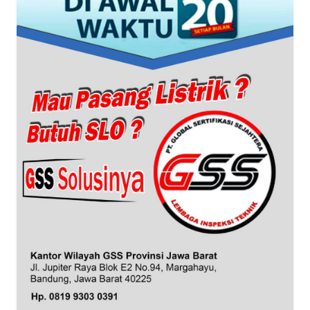
WN
BANTEN
WN
NTT
WN
KEPRI
WN
PAPUA
WN
PAPUA
BARAT
WN