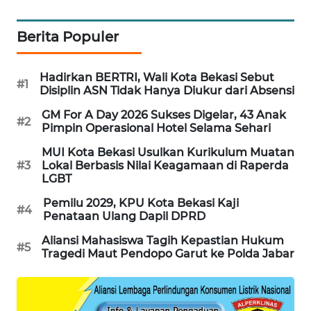
KARING
Berita Populer
NEWS
Hadirkan BERTRI, Wali Kota Bekasi Sebut
JURNAL
#1
Disiplin ASN Tidak Hanya Diukur dari Absensi
MARITIM
GM For A Day 2026 Sukses Digelar, 43 Anak
#2
Pimpin Operasional Hotel Selama Sehari
HUMBANG
NEWS
MUI Kota Bekasi Usulkan Kurikulum Muatan
#3
Lokal Berbasis Nilai Keagamaan di Raperda
LGBT
GARONGGANG
NEWS
Pemilu 2029, KPU Kota Bekasi Kaji
#4
Penataan Ulang Dapil DPRD
FISUELRI
Aliansi Mahasiswa Tagih Kepastian Hukum
ID
#5
Tragedi Maut Pendopo Garut ke Polda Jabar
ENERGI
NEWS