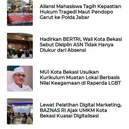
Aliansi Mahasiswa Tagih Kepastian
Hukum Tragedi Maut Pendopo
PORTAL
Garut ke Polda Jabar
KONSUMEN
FORWAMKI
Hadirkan BERTRI, Wali Kota Bekasi
Sebut Disiplin ASN Tidak Hanya
ALPERKLINAS
Diukur dari Absensi
FORJASIDA
MUI Kota Bekasi Usulkan
Kurikulum Muatan Lokal Berbasis
TAMBANG
Nilai Keagamaan di Raperda LGBT
NEWS
SITUNGIR
Lewat Pelatihan Digital Marketing,
NEWS
BAZNAS RI Ajak UMKM Kota
Bekasi Kuasai Digitalisasi
SIDIKALANG