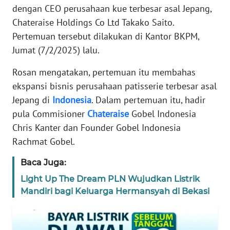
dengan CEO perusahaan kue terbesar asal Jepang,
REDAKSI
Chateraise Holdings Co Ltd Takako Saito.
Pertemuan tersebut dilakukan di Kantor BKPM,
KARIR
Jumat (7/2/2025) lalu.
DISCLAIMER
Rosan mengatakan, pertemuan itu membahas
ekspansi bisnis perusahaan patisserie terbesar asal
Wahana
Jepang di
Indonesia
. Dalam pertemuan itu, hadir
News
Regional
pula Commisioner
Chateraise
Gobel Indonesia
Chris Kanter dan Founder Gobel Indonesia
WN
Rachmat Gobel.
SUMUT
Baca Juga:
WN
Light Up The Dream PLN Wujudkan Listrik
JAKARTA
Mandiri bagi Keluarga Hermansyah di Bekasi
WN
JABAR