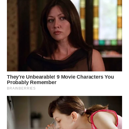
KONSUMEN
WAHANA
LISTRIK
WAHANA
TRAVEL
WAHANA
TV
WAHANANEWS
ID
WAHANANEWS
CO ID
WAHANANEWS
NET