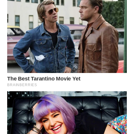
WN
TAPANULI
TENGAH
WN DELI
SERDANG
WN
TEBING
TINGGI
WN
PAKPAK
WN
KARAWANG
WN