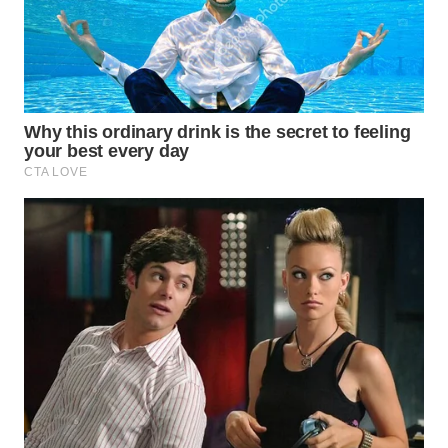
SURABAYA
WN
NATUNA
WN
BINTAN
WN
MANDALIKA
WN
LIKUPANG
WN
LABUANBAJO
WN
BORNEO