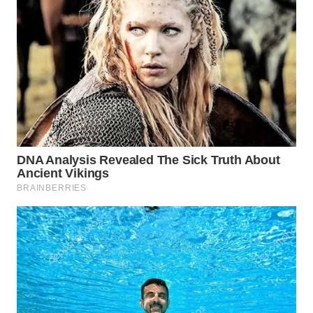
WN
PRIANGAN
TIMUR
WN
SEMARANG
WN
SOLO
WN
BOROBUDUR
WN
MADURA
WN