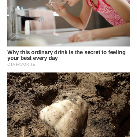
WAHANA
SPORT
WAHANA
UMKM
WAHANA
SELEB
WAHANA
PERSONA
WAHANA
OTOMOTIF
WAHANA
HEALTH