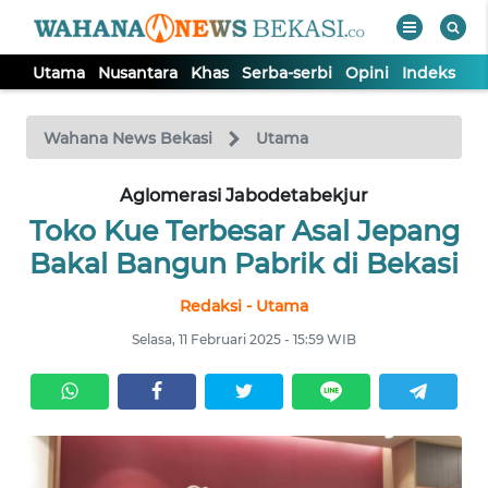
Utama
Nusantara
Khas
Serba-serbi
Opini
Indeks
WAHANA
Tutup
TV
Wahana News Bekasi
Utama
Aglomerasi Jabodetabekjur
UTAMA
Toko Kue Terbesar Asal Jepang
NUSANTARA
Bakal Bangun Pabrik di Bekasi
Redaksi - Utama
KHAS
Selasa, 11 Februari 2025 - 15:59 WIB
SERBA-
SERBI
OPINI