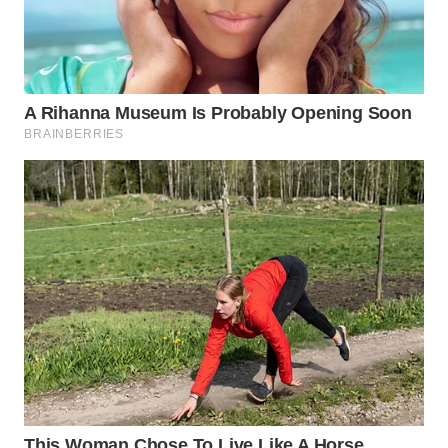
WN
SUMEDANG
WN
CIANJUR
WN
KEPULAUAN
SERIBU
WN
TANGERANG
WN
BINJAI
WN
CIREBON