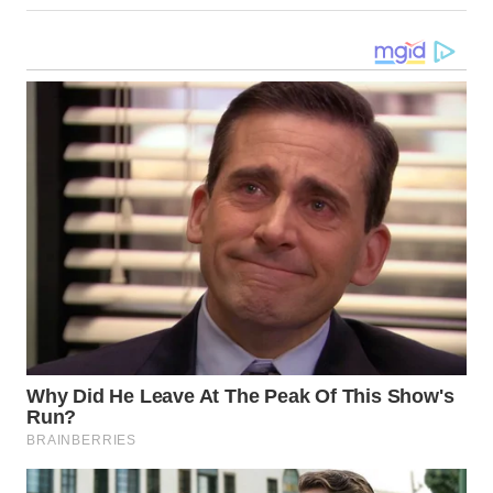
LANGKAT
WN
TAPANULI
SELATAN
WN
TANJUNG
LESUNG
WN
KARO
WN
SIMALUNGUN
WN
LABUHANBATU