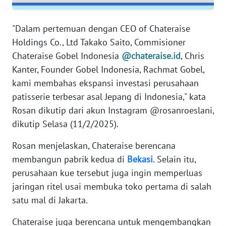
RIAU
"Dalam pertemuan dengan CEO of Chateraise
WN
SERAMBI
Holdings Co., Ltd Takako Saito, Commisioner
Chateraise Gobel Indonesia
@chateraise.id
, Chris
WN
Kanter, Founder Gobel Indonesia, Rachmat Gobel,
JAMBI
kami membahas ekspansi investasi perusahaan
patisserie terbesar asal Jepang di Indonesia," kata
WN
Rosan dikutip dari akun Instagram @rosanroeslani,
SULTRA
dikutip Selasa (11/2/2025).
WN
Rosan menjelaskan, Chateraise berencana
NTB
membangun pabrik kedua di
Bekasi
. Selain itu,
perusahaan kue tersebut juga ingin memperluas
WN
jaringan ritel usai membuka toko pertama di salah
SULTENG
satu mal di Jakarta.
WN
Chateraise juga berencana untuk mengembangkan