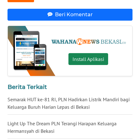
Beri Komentar
WN
KALTARA
WN
KALSEL
Install Aplikasi
WN
KALTIM
WN
Berita Terkait
SULSEL
Semarak HUT ke-81 RI, PLN Hadirkan Listrik Mandiri bagi
Keluarga Buruh Harian Lepas di Bekasi
WN
GORONTALO
Light Up The Dream PLN Terangi Harapan Keluarga
WN
Hermansyah di Bekasi
SULUT