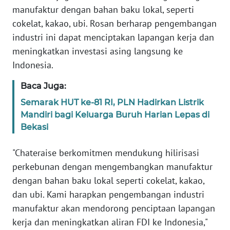
SULBAR
manufaktur dengan bahan baku lokal, seperti
cokelat, kakao, ubi. Rosan berharap pengembangan
WN
industri ini dapat menciptakan lapangan kerja dan
BABEL
meningkatkan investasi asing langsung ke
Indonesia.
WN
SUMBAR
Baca Juga:
Semarak HUT ke-81 RI, PLN Hadirkan Listrik
WN
Mandiri bagi Keluarga Buruh Harian Lepas di
SUMSEL
Bekasi
WN
"Chateraise berkomitmen mendukung hilirisasi
BENGKULU
perkebunan dengan mengembangkan manufaktur
dengan bahan baku lokal seperti cokelat, kakao,
WN
LAMPUNG
dan ubi. Kami harapkan pengembangan industri
manufaktur akan mendorong penciptaan lapangan
WN
kerja dan meningkatkan aliran FDI ke Indonesia,"
JATENG