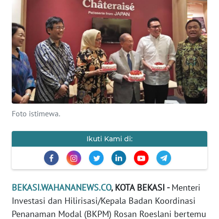
Informasi
INDEKS
BERITA
KONTAK
KAMI
INFO
Foto istimewa.
IKLAN
Ikuti Kami di:
TENTANG
KAMI
PEDOMAN
BEKASI.WAHANANEWS.CO
, KOTA BEKASI -
Menteri
MEDIA
Investasi dan Hilirisasi/Kepala Badan Koordinasi
SIBER
Penanaman Modal (BKPM) Rosan Roeslani bertemu