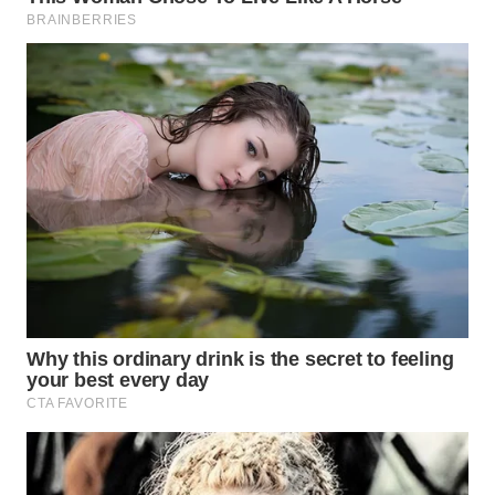
WN
INDRAMAYU
WN
KUNINGAN
WN
MAJALENGKA
WN
SUBANG
WN
SUKABUMI
WN
PURWAKARTA