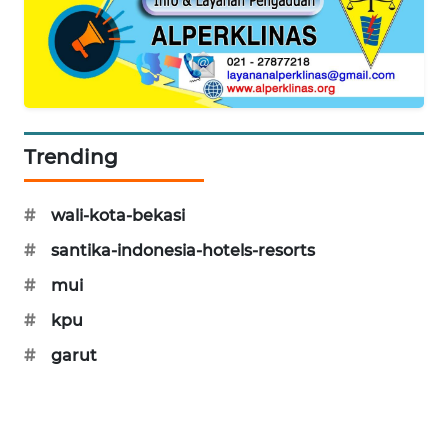
CILEUNGSI
NEWS
BERKAT
NEWS
Trending
BERAMPU
NEWS
#
wali-kota-bekasi
#
santika-indonesia-hotels-resorts
ANUGERAH
NEWS
#
mui
#
kpu
AKHLAK
ID
#
garut
PERAPKI
NEWS