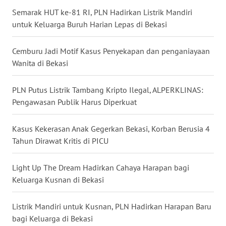
Semarak HUT ke-81 RI, PLN Hadirkan Listrik Mandiri
WN
untuk Keluarga Buruh Harian Lepas di Bekasi
MALUKU
Cemburu Jadi Motif Kasus Penyekapan dan penganiayaan
WN
Wanita di Bekasi
MALUT
PLN Putus Listrik Tambang Kripto Ilegal, ALPERKLINAS:
WN
Pengawasan Publik Harus Diperkuat
DAIRI
Kasus Kekerasan Anak Gegerkan Bekasi, Korban Berusia 4
WN
Tahun Dirawat Kritis di PICU
DANAU
TOBA
Light Up The Dream Hadirkan Cahaya Harapan bagi
Keluarga Kusnan di Bekasi
WN
NIAS
Listrik Mandiri untuk Kusnan, PLN Hadirkan Harapan Baru
bagi Keluarga di Bekasi
WN