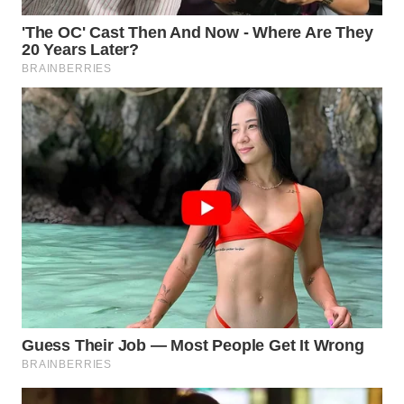
Wahana
Media
Group
WAHANA
NEWS
WAHANA
TANI
WAHANA
ADVOKAT
WAHANA
INFRASTRUKTUR
WAHANA