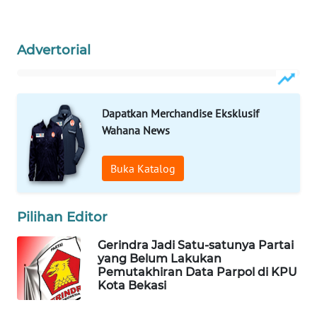
ID
MAWAKA
Advertorial
ID
MARTABAT
NET
Dapatkan Merchandise Eksklusif
Wahana News
PLN
WATCH
Buka Katalog
MKLI
Pilihan Editor
LPKKI
Gerindra Jadi Satu-satunya Partai
yang Belum Lakukan
Pemutakhiran Data Parpol di KPU
LKKI
Kota Bekasi
KOPEKLIN