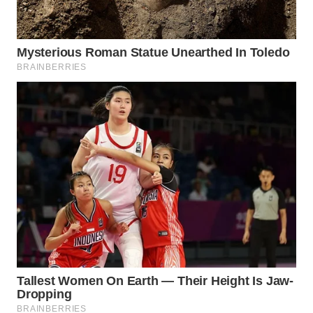
WAHANA
DESA
WISATA
LAPAK
WAHANA
Wahana
Network
KONSUMEN
LISTRIK
MASYARAKAT
KELISTRIKAN
WALINKI