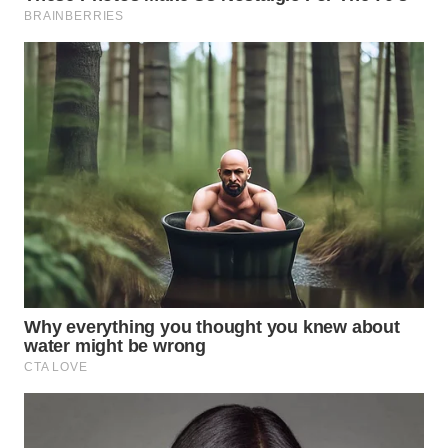
SURABAYA
WN
NATUNA
WN
BINTAN
WN
MANDALIKA
WN
LIKUPANG
WN
LABUANBAJO
WN
BORNEO