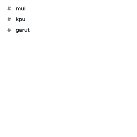
#
mui
SONYA
ASA
#
kpu
NEWS
#
garut