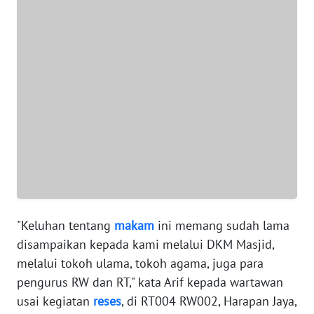
WN
BANTEN
WN
NTT
WN
KEPRI
WN
PAPUA
"Keluhan tentang
makam
ini memang sudah lama
WN
disampaikan kepada kami melalui DKM Masjid,
PAPUA
melalui tokoh ulama, tokoh agama, juga para
BARAT
pengurus RW dan RT," kata Arif kepada wartawan
usai kegiatan
reses
, di RT004 RW002, Harapan Jaya,
WN