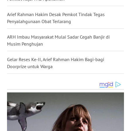
LANGKAT
Arief Rahman Hakim Desak Pemkot Tindak Tegas
WN
Penyalahgunaan Obat Terlarang
TAPANULI
SELATAN
ARH Imbau Masyarakat Mulai Sadar Cegah Banjir di
Musim Penghujan
WN
TANJUNG
LESUNG
Gelar Reses Ke-II, Arief Rahman Hakim Bagi-bagi
Doorprize untuk Warga
WN
KARO
WN
SIMALUNGUN
WN
LABUHANBATU