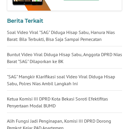
WN
MALUKU
Berita Terkait
Soal Video Viral "SAG" Diduga Hisap Sabu, Hanura Nias
WN
Barat: Bila Terbukti, Bisa Saja Sampai Pemecatan
MALUT
Buntut Video Viral Diduga Hisap Sabu, Anggota DPRD Nias
WN
DAIRI
Barat "SAG" Dilaporkan ke BK
WN
"SAG" Mangkir Klarifikasi soal Video Viral Diduga Hisap
DANAU
Sabu, Polres Nias Ambil Langkah Ini
TOBA
Ketua Komisi III DPRD Kota Bekasi Soroti Efektifitas
WN
Penyertaan Modal BUMD
NIAS
Alih Fungsi Jadi Penginapan, Komisi III DPRD Dorong
WN
Pemkot Kejar PAD Apartemen