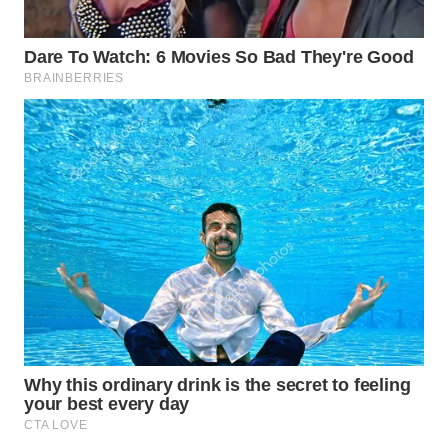
BEKASI
WN
BOGOR
WN
DEPOK
WN
TAPANULI
UTARA
WN
SAMOSIR
WN
PADANG
LAWAS