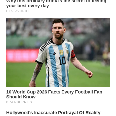
WAHANA
DESA
WISATA
LAPAK
WAHANA
Wahana
Network
KONSUMEN
LISTRIK
MASYARAKAT
KELISTRIKAN
WALINKI