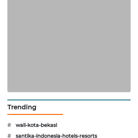
CILEUNGSI
NEWS
BERKAT
NEWS
BERAMPU
NEWS
ANUGERAH
NEWS
AKHLAK
Trending
ID
PERAPKI
#
wali-kota-bekasi
NEWS
#
santika-indonesia-hotels-resorts