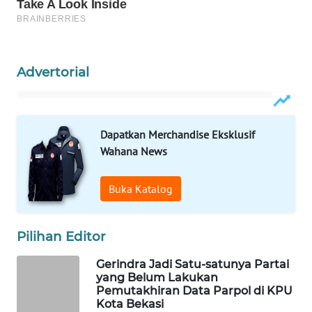
ID
MAWAKA
ID
Advertorial
MARTABAT
NET
Dapatkan Merchandise Eksklusif
PLN
Wahana News
WATCH
Buka Katalog
MKLI
LPKKI
Pilihan Editor
Gerindra Jadi Satu-satunya Partai
LKKI
yang Belum Lakukan
Pemutakhiran Data Parpol di KPU
Kota Bekasi
KOPEKLIN