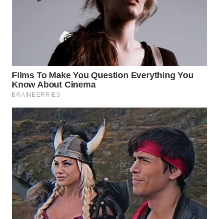
WN
TAPANULI
TENGAH
WN DELI
SERDANG
WN
TEBING
TINGGI
WN
PAKPAK
WN
KARAWANG
WN