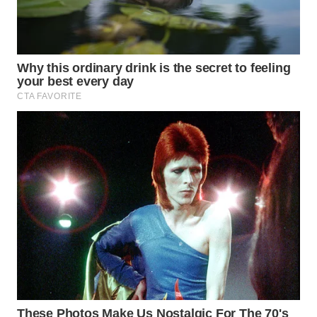
WN
PRIANGAN
TIMUR
WN
SEMARANG
WN
SOLO
WN
BOROBUDUR
WN
MADURA
WN