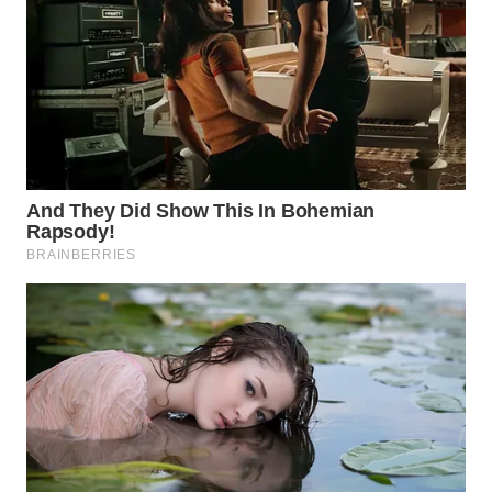
WN
INDRAMAYU
WN
KUNINGAN
WN
MAJALENGKA
WN
SUBANG
WN
SUKABUMI
WN
PURWAKARTA