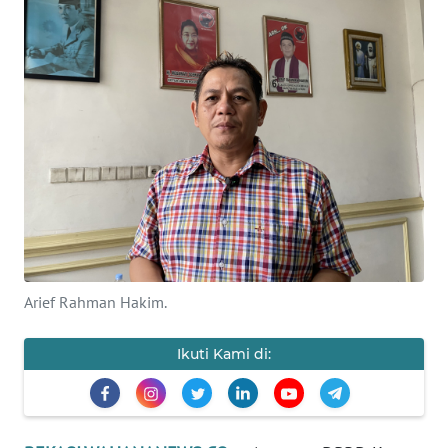
Informasi
INDEKS
BERITA
KONTAK
KAMI
INFO
IKLAN
TENTANG
Arief Rahman Hakim.
KAMI
Ikuti Kami di:
PEDOMAN
MEDIA
SIBER