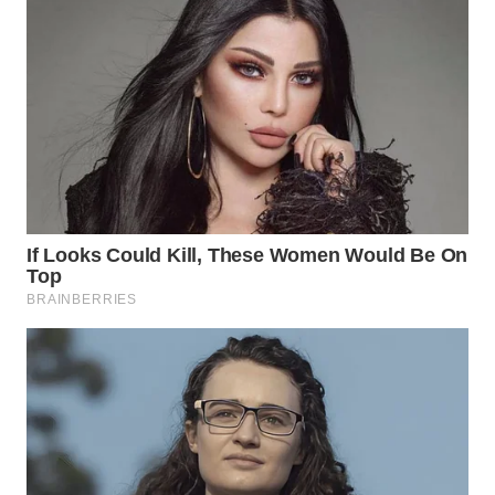
Wahana
Media
Group
WAHANA
NEWS
WAHANA
TANI
WAHANA
ADVOKAT
WAHANA
INFRASTRUKTUR
WAHANA