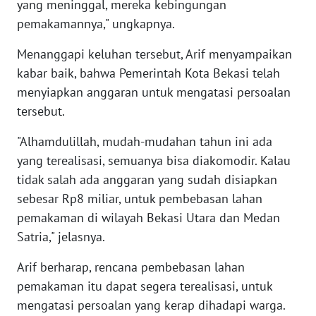
SULBAR
yang meninggal, mereka kebingungan
pemakamannya," ungkapnya.
WN
Menanggapi keluhan tersebut, Arif menyampaikan
BABEL
kabar baik, bahwa Pemerintah Kota Bekasi telah
menyiapkan anggaran untuk mengatasi persoalan
WN
SUMBAR
tersebut.
"Alhamdulillah, mudah-mudahan tahun ini ada
WN
SUMSEL
yang terealisasi, semuanya bisa diakomodir. Kalau
tidak salah ada anggaran yang sudah disiapkan
WN
sebesar Rp8 miliar, untuk pembebasan lahan
BENGKULU
pemakaman di wilayah Bekasi Utara dan Medan
Satria," jelasnya.
WN
LAMPUNG
Arif berharap, rencana pembebasan lahan
pemakaman itu dapat segera terealisasi, untuk
WN
mengatasi persoalan yang kerap dihadapi warga.
JATENG