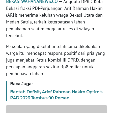
BEKASI.WAHANANEWS.CO
—
Anggota DPRD Kota
REDAKSI
Bekasi fraksi PDI-Perjuangan, Arif Rahman Hakim
(ARH) menerima keluhan warga Bekasi Utara dan
KARIR
Medan Satria, terkait keterbatasan lahan
pemakaman saat menggelar reses di wilayah
DISCLAIMER
tersebut.
Wahana
Persoalan yang diketahui telah lama dikeluhkan
News
warga itu, mendapat respons positif dari pria yang
Regional
juga menjabat Ketua Komisi III DPRD, dengan
persiapan anggaran sekitar Rp8 miliar untuk
WN
SUMUT
pembebasan lahan.
Baca Juga:
WN
JAKARTA
Bantah Defisit, Arief Rahman Hakim Optimis
PAD 2026 Tembus 90 Persen
WN
JABAR