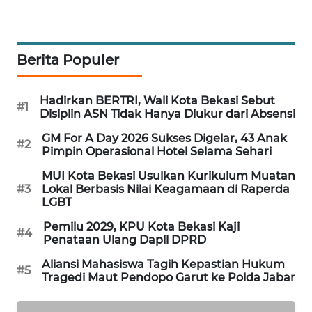
KARING
NEWS
Berita Populer
JURNAL
MARITIM
Hadirkan BERTRI, Wali Kota Bekasi Sebut
#1
Disiplin ASN Tidak Hanya Diukur dari Absensi
HUMBANG
GM For A Day 2026 Sukses Digelar, 43 Anak
NEWS
#2
Pimpin Operasional Hotel Selama Sehari
MUI Kota Bekasi Usulkan Kurikulum Muatan
GARONGGANG
#3
Lokal Berbasis Nilai Keagamaan di Raperda
NEWS
LGBT
Pemilu 2029, KPU Kota Bekasi Kaji
FISUELRI
#4
Penataan Ulang Dapil DPRD
ID
Aliansi Mahasiswa Tagih Kepastian Hukum
#5
Tragedi Maut Pendopo Garut ke Polda Jabar
ENERGI
NEWS