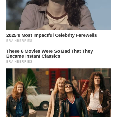
KONSUMEN
WAHANA
LISTRIK
WAHANA
TRAVEL
WAHANA
TV
WAHANANEWS
ID
WAHANANEWS
CO ID
WAHANANEWS
NET