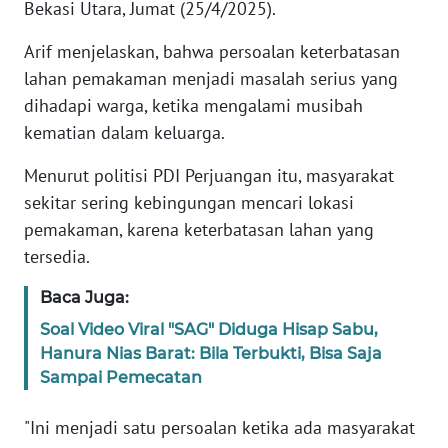
RIAU
Bekasi Utara, Jumat (25/4/2025).
Arif menjelaskan, bahwa persoalan keterbatasan
WN
lahan pemakaman menjadi masalah serius yang
SERAMBI
dihadapi warga, ketika mengalami musibah
kematian dalam keluarga.
WN
JAMBI
Menurut politisi PDI Perjuangan itu, masyarakat
sekitar sering kebingungan mencari lokasi
WN
pemakaman, karena keterbatasan lahan yang
SULTRA
tersedia.
WN
Baca Juga:
NTB
Soal Video Viral "SAG" Diduga Hisap Sabu,
Hanura Nias Barat: Bila Terbukti, Bisa Saja
WN
SULTENG
Sampai Pemecatan
"Ini menjadi satu persoalan ketika ada masyarakat
WN