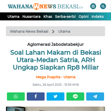
Utama
Nusantara
Khas
Serba-serbi
Opini
Indeks
WAHANA
Tutup
TV
Wahana News Bekasi
Utama
Aglomerasi Jabodetabekjur
UTAMA
Soal Lahan Makam di Bekasi
NUSANTARA
Utara-Medan Satria, ARH
Ungkap Siapkan Rp8 Miliar
KHAS
Mega Puspita - Utama
Sabtu, 26 April 2025 - 15:59 WIB
SERBA-
SERBI
OPINI