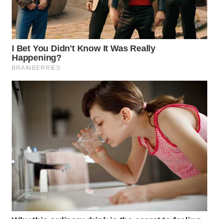
WAHANA
SPORT
WAHANA
UMKM
WAHANA
SELEB
WAHANA
PERSONA
WAHANA
OTOMOTIF
WAHANA
HEALTH