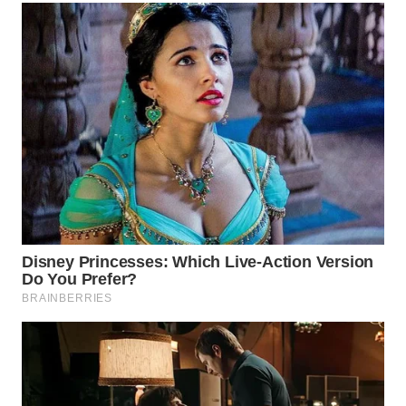
WN
SUMEDANG
WN
CIANJUR
WN
KEPULAUAN
SERIBU
WN
TANGERANG
WN
BINJAI
WN
CIREBON