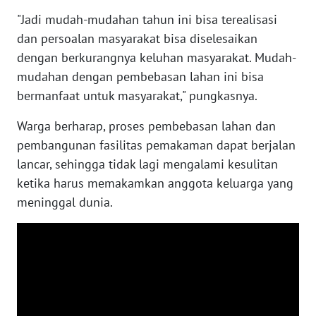
"Jadi mudah-mudahan tahun ini bisa terealisasi
WN
dan persoalan masyarakat bisa diselesaikan
NUSANTARA
dengan berkurangnya keluhan masyarakat. Mudah-
mudahan dengan pembebasan lahan ini bisa
WN
bermanfaat untuk masyarakat," pungkasnya.
JOGJA
Warga berharap, proses pembebasan lahan dan
WN
pembangunan fasilitas pemakaman dapat berjalan
JATIM
lancar, sehingga tidak lagi mengalami kesulitan
ketika harus memakamkan anggota keluarga yang
WN
meninggal dunia.
BALI
WN
KALBAR
WN
KALTENG