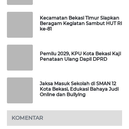
NEWS
SIBARAGAS
Kecamatan Bekasi Timur Siapkan
NEWS
Beragam Kegiatan Sambut HUT RI
ke-81
METRO
SIANTAR
NEWS
Pemilu 2029, KPU Kota Bekasi Kaji
Penataan Ulang Dapil DPRD
METRO
MEDAN
NEWS
Jaksa Masuk Sekolah di SMAN 12
Kota Bekasi, Edukasi Bahaya Judi
METRO
Online dan Bullying
JAKARTA
NEWS
KOMENTAR
KRT
NEWS