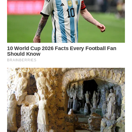
BEKASI
WN
BOGOR
WN
DEPOK
WN
TAPANULI
UTARA
WN
SAMOSIR
WN
PADANG
LAWAS