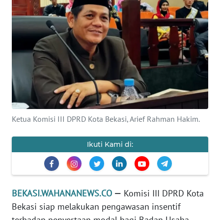
Informasi
INDEKS
BERITA
KONTAK
KAMI
INFO
Ketua Komisi III DPRD Kota Bekasi, Arief Rahman Hakim.
IKLAN
Ikuti Kami di:
TENTANG
KAMI
PEDOMAN
BEKASI.WAHANANEWS.CO
—
Komisi III DPRD Kota
MEDIA
SIBER
Bekasi siap melakukan pengawasan insentif
terhadap penyertaan modal bagi Badan Usaha