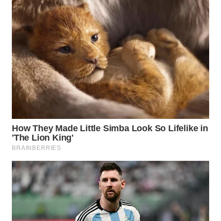
WN
TAPANULI
TENGAH
WN DELI
SERDANG
WN
TEBING
TINGGI
WN
PAKPAK
WN
KARAWANG
WN