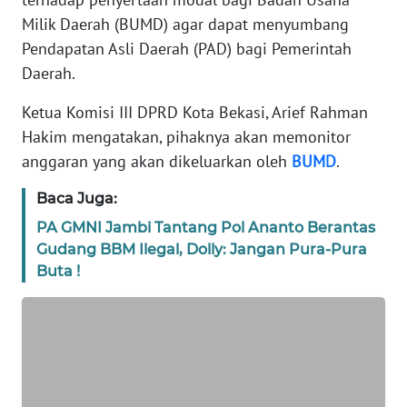
REDAKSI
Milik Daerah (BUMD) agar dapat menyumbang
Pendapatan Asli Daerah (PAD) bagi Pemerintah
KARIR
Daerah.
Ketua Komisi III DPRD Kota Bekasi, Arief Rahman
DISCLAIMER
Hakim mengatakan, pihaknya akan memonitor
anggaran yang akan dikeluarkan oleh
BUMD
.
Wahana
News
Regional
Baca Juga:
PA GMNI Jambi Tantang Pol Ananto Berantas
WN
Gudang BBM Ilegal, Dolly: Jangan Pura-Pura
SUMUT
Buta !
WN
JAKARTA
WN
JABAR