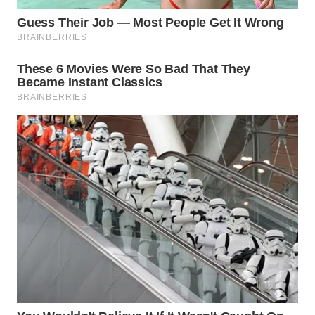
WN
INDRAMAYU
WN
KUNINGAN
WN
MAJALENGKA
WN
SUBANG
WN
SUKABUMI
WN
PURWAKARTA