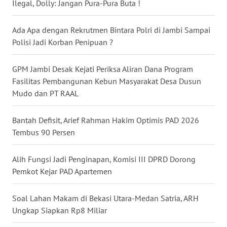
Ilegal, Dolly: Jangan Pura-Pura Buta !
WN
Ada Apa dengan Rekrutmen Bintara Polri di Jambi Sampai
NUSANTARA
Polisi Jadi Korban Penipuan ?
WN
GPM Jambi Desak Kejati Periksa Aliran Dana Program
JOGJA
Fasilitas Pembangunan Kebun Masyarakat Desa Dusun
Mudo dan PT RAAL
WN
JATIM
Bantah Defisit, Arief Rahman Hakim Optimis PAD 2026
Tembus 90 Persen
WN
BALI
Alih Fungsi Jadi Penginapan, Komisi III DPRD Dorong
Pemkot Kejar PAD Apartemen
WN
KALBAR
Soal Lahan Makam di Bekasi Utara-Medan Satria, ARH
Ungkap Siapkan Rp8 Miliar
WN
KALTENG