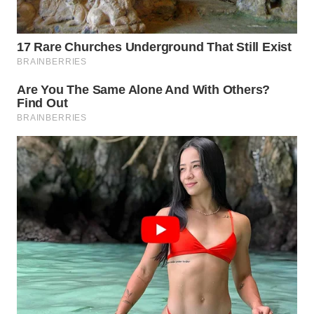
WN
SUMEDANG
WN
CIANJUR
WN
KEPULAUAN
SERIBU
WN
TANGERANG
WN
BINJAI
WN
CIREBON