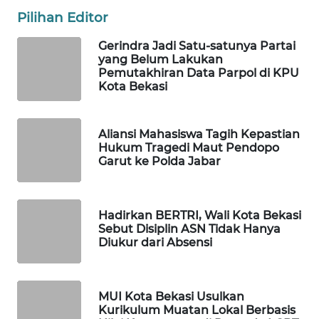
Pilihan Editor
WAHANA
Gerindra Jadi Satu-satunya Partai
SPORT
yang Belum Lakukan
Pemutakhiran Data Parpol di KPU
Kota Bekasi
WAHANA
UMKM
Aliansi Mahasiswa Tagih Kepastian
WAHANA
Hukum Tragedi Maut Pendopo
SELEB
Garut ke Polda Jabar
WAHANA
PERSONA
Hadirkan BERTRI, Wali Kota Bekasi
Sebut Disiplin ASN Tidak Hanya
Diukur dari Absensi
WAHANA
OTOMOTIF
MUI Kota Bekasi Usulkan
WAHANA
Kurikulum Muatan Lokal Berbasis
HEALTH