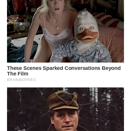
SURABAYA
WN
NATUNA
WN
BINTAN
WN
MANDALIKA
WN
LIKUPANG
WN
LABUANBAJO
WN
BORNEO