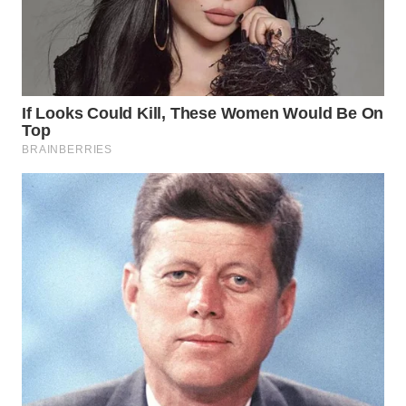
WN
MALUKU
WN
MALUT
WN
DAIRI
WN
DANAU
TOBA
WN
NIAS
WN