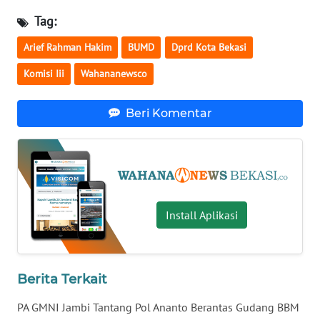
SULBAR
Tag:
WN
Arief Rahman Hakim
BUMD
Dprd Kota Bekasi
BABEL
Komisi Iii
Wahananewsco
WN
SUMBAR
Beri Komentar
WN
SUMSEL
WN
BENGKULU
Install Aplikasi
WN
LAMPUNG
Berita Terkait
WN
PA GMNI Jambi Tantang Pol Ananto Berantas Gudang BBM
JATENG