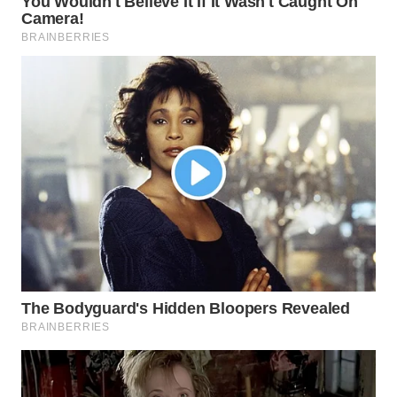
WN
PRIANGAN
TIMUR
WN
SEMARANG
WN
SOLO
WN
BOROBUDUR
WN
MADURA
WN