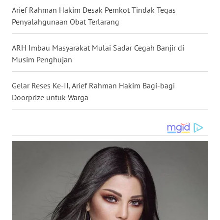
Arief Rahman Hakim Desak Pemkot Tindak Tegas
Penyalahgunaan Obat Terlarang
WN
KALTARA
ARH Imbau Masyarakat Mulai Sadar Cegah Banjir di
Musim Penghujan
WN
KALSEL
Gelar Reses Ke-II, Arief Rahman Hakim Bagi-bagi
WN
Doorprize untuk Warga
KALTIM
WN
SULSEL
WN
GORONTALO
WN
SULUT