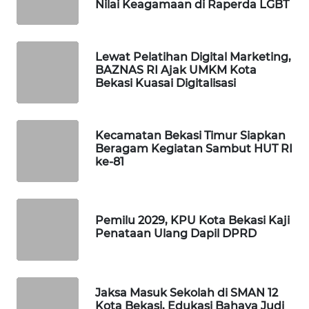
Nilai Keagamaan di Raperda LGBT
WAHANA
DESA
Lewat Pelatihan Digital Marketing,
WISATA
BAZNAS RI Ajak UMKM Kota
Bekasi Kuasai Digitalisasi
LAPAK
WAHANA
Kecamatan Bekasi Timur Siapkan
Wahana
Beragam Kegiatan Sambut HUT RI
Network
ke-81
KONSUMEN
LISTRIK
Pemilu 2029, KPU Kota Bekasi Kaji
Penataan Ulang Dapil DPRD
MASYARAKAT
KELISTRIKAN
Jaksa Masuk Sekolah di SMAN 12
WALINKI
Kota Bekasi, Edukasi Bahaya Judi