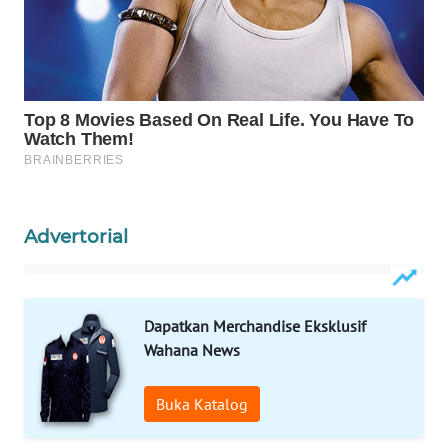
KONSUMEN
WAHANA
LISTRIK
WAHANA
TRAVEL
WAHANA
TV
Advertorial
WAHANANEWS
ID
Dapatkan Merchandise Eksklusif
Wahana News
WAHANANEWS
CO ID
Buka Katalog
WAHANANEWS
NET