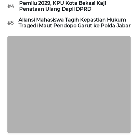
Pemilu 2029, KPU Kota Bekasi Kaji
#4
Penataan Ulang Dapil DPRD
PORTAL
Aliansi Mahasiswa Tagih Kepastian Hukum
KONSUMEN
#5
Tragedi Maut Pendopo Garut ke Polda Jabar
FORWAMKI
ALPERKLINAS
FORJASIDA
TAMBANG
NEWS
SITUNGIR
NEWS
SIDIKALANG