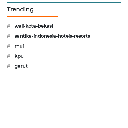
NEWS
Trending
SIBARAGAS
NEWS
#
wali-kota-bekasi
#
santika-indonesia-hotels-resorts
METRO
SIANTAR
#
mui
NEWS
#
kpu
METRO
#
garut
MEDAN
NEWS
METRO
JAKARTA
NEWS
KRT
NEWS