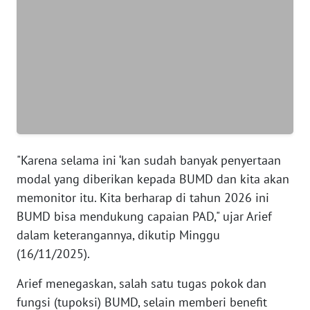
WN
BANTEN
WN
NTT
WN
KEPRI
"Karena selama ini ‘kan sudah banyak penyertaan
modal yang diberikan kepada BUMD dan kita akan
WN
memonitor itu. Kita berharap di tahun 2026 ini
PAPUA
BUMD bisa mendukung capaian PAD," ujar Arief
dalam keterangannya, dikutip Minggu
WN
PAPUA
(16/11/2025).
BARAT
Arief menegaskan, salah satu tugas pokok dan
WN
fungsi (tupoksi) BUMD, selain memberi benefit