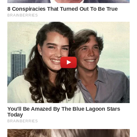
LANGKAT
WN
TAPANULI
SELATAN
WN
TANJUNG
LESUNG
WN
KARO
WN
SIMALUNGUN
WN
LABUHANBATU