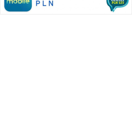
WAHANA MEDIA GROUP
|
|
|
WAHANA NEWS co
WAHANA TANI
WAHANA ADVOKAT
|
|
WAHANA INFRASTRUKTUR
WAHANA KONSUMEN
|
|
|
WAHANA LISTRIK
WAHANA TRAVEL
WAHANA TV
|
|
|
WAHANANEWS id
WAHANANEWS CO ID
WAHANANEWS NET
|
|
|
WAHANA SPORT ID
Wahana UMKM
Wahana Seleb
|
|
|
Wahana Persona
Wahana Otomotif
Wahana Health