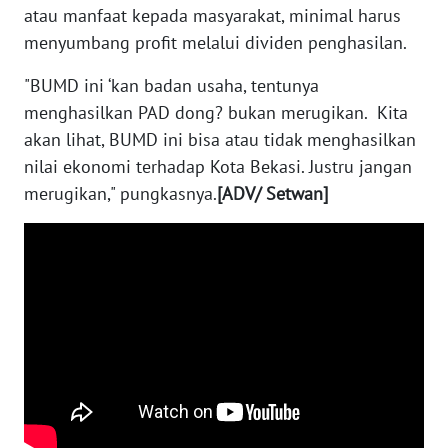
RIAU
atau manfaat kepada masyarakat, minimal harus
menyumbang profit melalui dividen penghasilan.
WN
SERAMBI
"BUMD ini ‘kan badan usaha, tentunya
menghasilkan PAD dong? bukan merugikan. Kita
WN
akan lihat, BUMD ini bisa atau tidak menghasilkan
JAMBI
nilai ekonomi terhadap Kota Bekasi. Justru jangan
merugikan," pungkasnya.
[ADV/ Setwan]
WN
SULTRA
WN
NTB
WN
SULTENG
WN