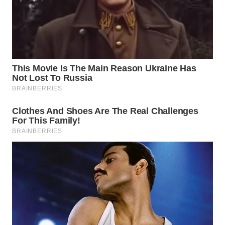
Wahana
Media
Group
WAHANA
NEWS
WAHANA
TANI
WAHANA
ADVOKAT
WAHANA
INFRASTRUKTUR
WAHANA