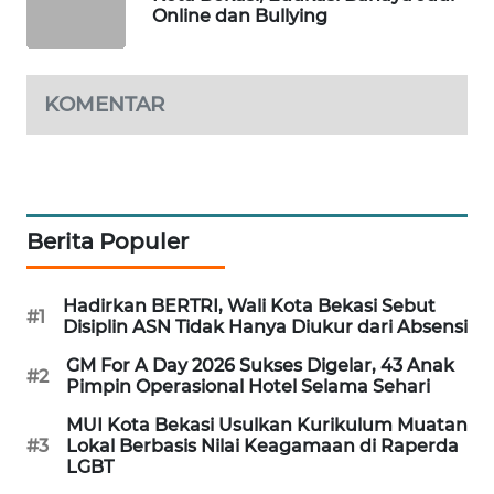
ID
Online dan Bullying
MAWAKA
ID
KOMENTAR
MARTABAT
NET
PLN
Berita Populer
WATCH
Hadirkan BERTRI, Wali Kota Bekasi Sebut
MKLI
#1
Disiplin ASN Tidak Hanya Diukur dari Absensi
GM For A Day 2026 Sukses Digelar, 43 Anak
LPKKI
#2
Pimpin Operasional Hotel Selama Sehari
MUI Kota Bekasi Usulkan Kurikulum Muatan
LKKI
#3
Lokal Berbasis Nilai Keagamaan di Raperda
LGBT
KOPEKLIN