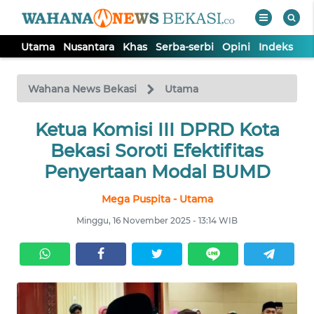
Utama
Nusantara
Khas
Serba-serbi
Opini
Indeks
WAHANA
Tutup
TV
Wahana News Bekasi
Utama
Ketua Komisi III DPRD Kota
UTAMA
Bekasi Soroti Efektifitas
NUSANTARA
Penyertaan Modal BUMD
Mega Puspita - Utama
KHAS
Minggu, 16 November 2025 - 13:14 WIB
SERBA-
SERBI
OPINI