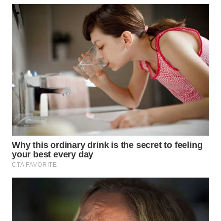
SURABAYA
WN
NATUNA
WN
BINTAN
WN
MANDALIKA
WN
LIKUPANG
WN
LABUANBAJO
WN
BORNEO