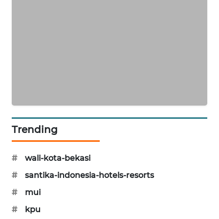
KARING
NEWS
JURNAL
MARITIM
HUMBANG
NEWS
GARONGGANG
Trending
NEWS
#
wali-kota-bekasi
FISUELRI
ID
#
santika-indonesia-hotels-resorts
#
mui
ENERGI
#
kpu
NEWS