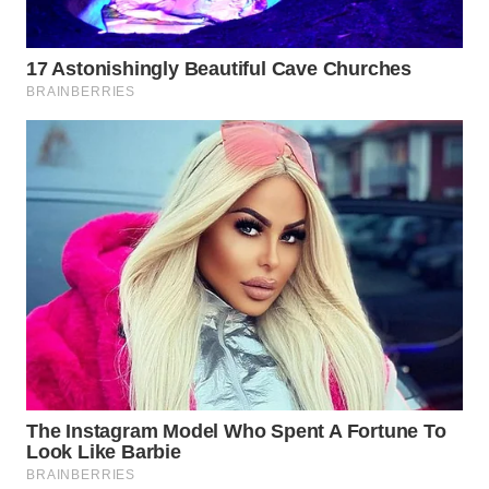
WN
PRIANGAN
TIMUR
WN
SEMARANG
WN
SOLO
WN
BOROBUDUR
WN
MADURA
WN