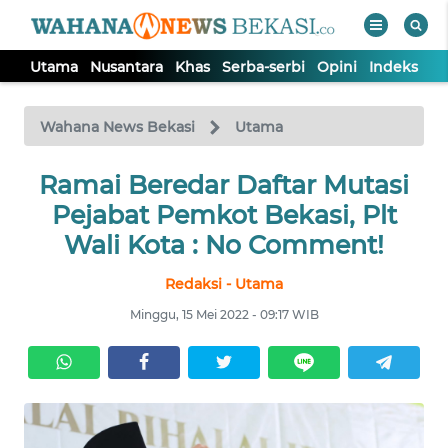
Utama
Nusantara
Khas
Serba-serbi
Opini
Indeks
WAHANA
Tutup
TV
Wahana News Bekasi
Utama
Ramai Beredar Daftar Mutasi
UTAMA
Pejabat Pemkot Bekasi, Plt
NUSANTARA
Wali Kota : No Comment!
Redaksi - Utama
KHAS
Minggu, 15 Mei 2022 - 09:17 WIB
SERBA-
SERBI
OPINI