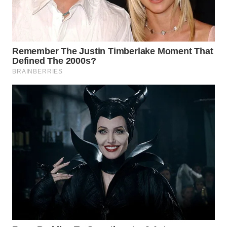
WN
TAPANULI
TENGAH
WN DELI
SERDANG
WN
TEBING
TINGGI
WN
PAKPAK
WN
KARAWANG
WN