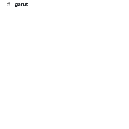
#
garut
CILEUNGSI
NEWS
BERKAT
NEWS
BERAMPU
NEWS
ANUGERAH
NEWS
AKHLAK
ID
PERAPKI
NEWS