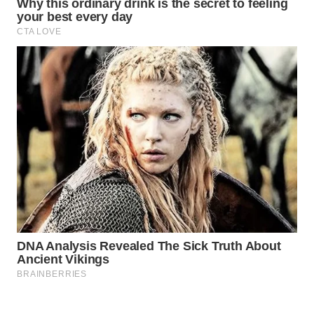
WAHANA
SPORT
WAHANA
UMKM
WAHANA
SELEB
WAHANA
PERSONA
WAHANA
OTOMOTIF
WAHANA
HEALTH