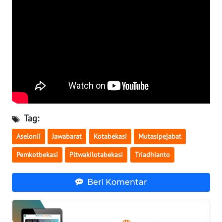
SULBAR
WN
BABEL
WN
SUMBAR
WN
SUMSEL
Tag:
Aselonii
Jawabarat
Kotabekasi
Mutasipejabat
WN
BENGKULU
Pemkotbekasi
Pltwakilotabekasi
Triadhianto
WN
Beri Komentar
LAMPUNG
WN
JATENG