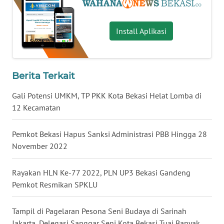
WN
Install Aplikasi
NUSANTARA
WN
JOGJA
Berita Terkait
Gali Potensi UMKM, TP PKK Kota Bekasi Helat Lomba di
WN
12 Kecamatan
JATIM
Pemkot Bekasi Hapus Sanksi Administrasi PBB Hingga 28
WN
November 2022
BALI
Rayakan HLN Ke-77 2022, PLN UP3 Bekasi Gandeng
WN
KALBAR
Pemkot Resmikan SPKLU
WN
Tampil di Pagelaran Pesona Seni Budaya di Sarinah
KALTENG
Jakarta, Delegasi Sanggar Seni Kota Bekasi Tuai Banyak