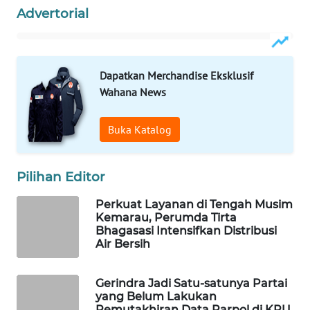
Advertorial
WAHANA
DESA
WISATA
Dapatkan Merchandise Eksklusif
Wahana News
LAPAK
WAHANA
Buka Katalog
Wahana
Network
Pilihan Editor
KONSUMEN
Perkuat Layanan di Tengah Musim
LISTRIK
Kemarau, Perumda Tirta
Bhagasasi Intensifkan Distribusi
Air Bersih
MASYARAKAT
KELISTRIKAN
Gerindra Jadi Satu-satunya Partai
yang Belum Lakukan
WALINKI
Pemutakhiran Data Parpol di KPU