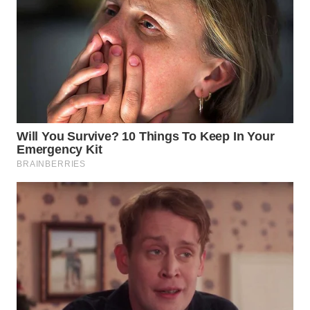
Wahana
Media
Group
WAHANA
NEWS
WAHANA
TANI
WAHANA
ADVOKAT
WAHANA
INFRASTRUKTUR
WAHANA