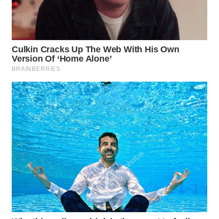
KONSUMEN
WAHANA
LISTRIK
WAHANA
TRAVEL
WAHANA
TV
WAHANANEWS
ID
WAHANANEWS
CO ID
WAHANANEWS
NET