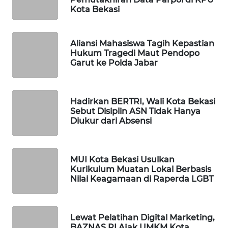
ID
Kota Bekasi
MAWAKA
ID
Aliansi Mahasiswa Tagih Kepastian
Hukum Tragedi Maut Pendopo
Garut ke Polda Jabar
MARTABAT
NET
Hadirkan BERTRI, Wali Kota Bekasi
PLN
Sebut Disiplin ASN Tidak Hanya
WATCH
Diukur dari Absensi
MKLI
MUI Kota Bekasi Usulkan
Kurikulum Muatan Lokal Berbasis
LPKKI
Nilai Keagamaan di Raperda LGBT
LKKI
Lewat Pelatihan Digital Marketing,
KOPEKLIN
BAZNAS RI Ajak UMKM Kota