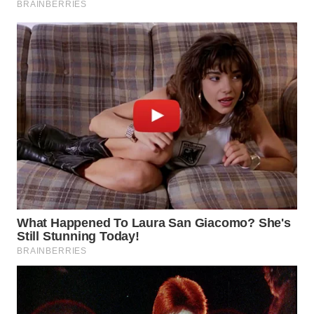
WN
MALUKU
WN
MALUT
WN
DAIRI
WN
DANAU
TOBA
WN
NIAS
WN