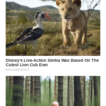
WN
SUMEDANG
WN
CIANJUR
WN
KEPULAUAN
SERIBU
WN
TANGERANG
WN
BINJAI
WN
CIREBON