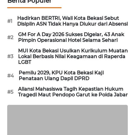
Berita Populer
NEWS
SIBARAGAS
Hadirkan BERTRI, Wali Kota Bekasi Sebut
#1
NEWS
Disiplin ASN Tidak Hanya Diukur dari Absensi
GM For A Day 2026 Sukses Digelar, 43 Anak
#2
METRO
Pimpin Operasional Hotel Selama Sehari
SIANTAR
MUI Kota Bekasi Usulkan Kurikulum Muatan
NEWS
#3
Lokal Berbasis Nilai Keagamaan di Raperda
LGBT
METRO
Pemilu 2029, KPU Kota Bekasi Kaji
MEDAN
#4
Penataan Ulang Dapil DPRD
NEWS
Aliansi Mahasiswa Tagih Kepastian Hukum
#5
Tragedi Maut Pendopo Garut ke Polda Jabar
METRO
JAKARTA
NEWS
KRT
NEWS