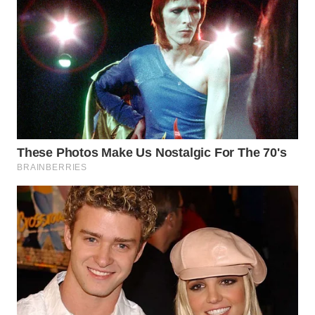
LANGKAT
WN
TAPANULI
SELATAN
WN
TANJUNG
LESUNG
WN
KARO
WN
SIMALUNGUN
WN
LABUHANBATU