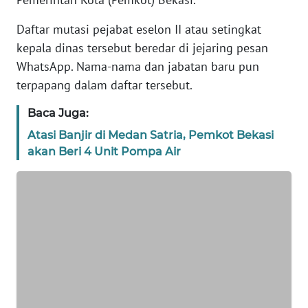
REDAKSI
Daftar mutasi pejabat eselon II atau setingkat
kepala dinas tersebut beredar di jejaring pesan
KARIR
WhatsApp. Nama-nama dan jabatan baru pun
terpapang dalam daftar tersebut.
DISCLAIMER
Baca Juga:
Wahana
News
Atasi Banjir di Medan Satria, Pemkot Bekasi
Regional
akan Beri 4 Unit Pompa Air
WN
SUMUT
WN
JAKARTA
WN
JABAR