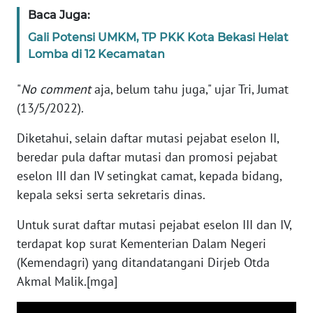
RIAU
Baca Juga:
Gali Potensi UMKM, TP PKK Kota Bekasi Helat
WN
Lomba di 12 Kecamatan
SERAMBI
"
No comment
aja, belum tahu juga," ujar Tri, Jumat
WN
(13/5/2022).
JAMBI
Diketahui, selain daftar mutasi pejabat eselon II,
WN
beredar pula daftar mutasi dan promosi pejabat
SULTRA
eselon III dan IV setingkat camat, kepada bidang,
kepala seksi serta sekretaris dinas.
WN
NTB
Untuk surat daftar mutasi pejabat eselon III dan IV,
terdapat kop surat Kementerian Dalam Negeri
WN
(Kemendagri) yang ditandatangani Dirjeb Otda
SULTENG
Akmal Malik.[mga]
WN