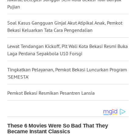
Pujian
WN
KALTARA
Soal Kasus Gangguan Ginjal Akut Atipikal Anak, Pemkot
Bekasi Keluarkan Tata Cara Pengendalian
WN
KALSEL
Lewat Tendangan Kickoff, Plt Wali Kota Bekasi Resmi Buka
Laga Perdana Sepakbola U10 Forsgi
WN
KALTIM
Tingkatkan Pelayanan, Pemkot Bekasi Luncurkan Program
'SEMESTA'
WN
SULSEL
Pemkot Bekasi Resmikan Pesantren Lansia
WN
GORONTALO
WN
SULUT