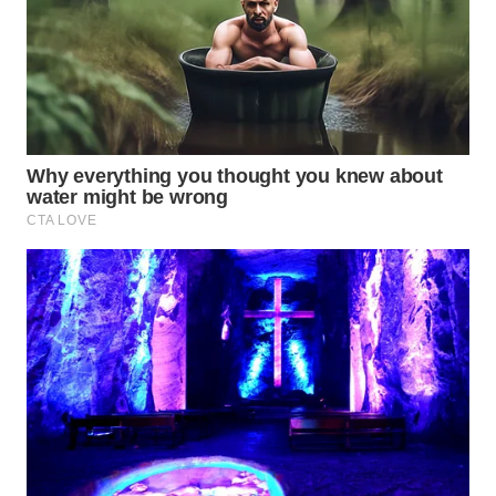
WN
INDRAMAYU
WN
KUNINGAN
WN
MAJALENGKA
WN
SUBANG
WN
SUKABUMI
WN
PURWAKARTA