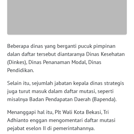
WN
BANTEN
WN
NTT
Beberapa dinas yang berganti pucuk pimpinan
dalan daftar tersebut diantaranya Dinas Kesehatan
WN
(Dinkes), Dinas Penanaman Modal, Dinas
KEPRI
Pendidikan.
WN
Selain itu, sejumlah jabatan kepala dinas strategis
PAPUA
juga turut masuk dalam daftar mutasi, seperti
misalnya Badan Pendapatan Daerah (Bapenda).
WN
PAPUA
Menanggapi hal itu, Plt Wali Kota Bekasi, Tri
BARAT
Adhianto enggan mengomentari daftar mutasi
pejabat eselon II di pemerintahannya.
WN