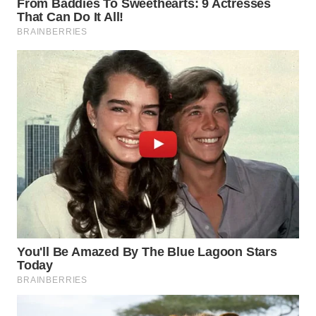
BEKASI
WN
BOGOR
WN
DEPOK
WN
TAPANULI
UTARA
WN
SAMOSIR
WN
PADANG
LAWAS