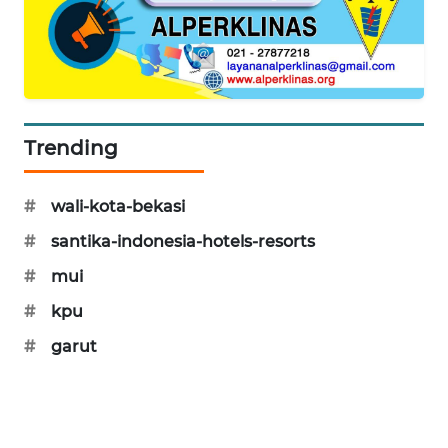
CILEUNGSI
NEWS
BERKAT
NEWS
Trending
BERAMPU
NEWS
#
wali-kota-bekasi
#
santika-indonesia-hotels-resorts
ANUGERAH
#
mui
NEWS
#
kpu
AKHLAK
#
garut
ID
PERAPKI
NEWS