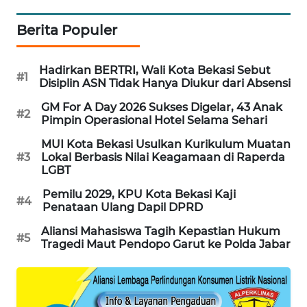
KARING
Berita Populer
NEWS
Hadirkan BERTRI, Wali Kota Bekasi Sebut
#1
JURNAL
Disiplin ASN Tidak Hanya Diukur dari Absensi
MARITIM
GM For A Day 2026 Sukses Digelar, 43 Anak
#2
Pimpin Operasional Hotel Selama Sehari
HUMBANG
NEWS
MUI Kota Bekasi Usulkan Kurikulum Muatan
#3
Lokal Berbasis Nilai Keagamaan di Raperda
LGBT
GARONGGANG
NEWS
Pemilu 2029, KPU Kota Bekasi Kaji
#4
Penataan Ulang Dapil DPRD
FISUELRI
Aliansi Mahasiswa Tagih Kepastian Hukum
#5
ID
Tragedi Maut Pendopo Garut ke Polda Jabar
ENERGI
NEWS