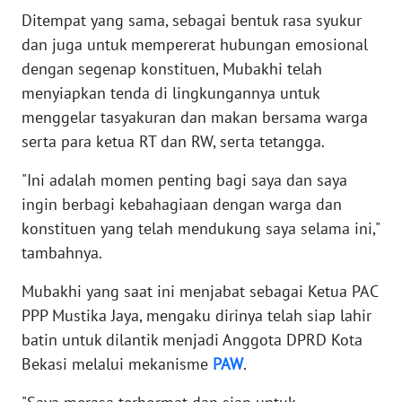
Ditempat yang sama, sebagai bentuk rasa syukur
dan juga untuk mempererat hubungan emosional
WN
NUSANTARA
dengan segenap konstituen, Mubakhi telah
menyiapkan tenda di lingkungannya untuk
WN
menggelar tasyakuran dan makan bersama warga
JOGJA
serta para ketua RT dan RW, serta tetangga.
"Ini adalah momen penting bagi saya dan saya
WN
JATIM
ingin berbagi kebahagiaan dengan warga dan
konstituen yang telah mendukung saya selama ini,"
WN
tambahnya.
BALI
Mubakhi yang saat ini menjabat sebagai Ketua PAC
WN
PPP Mustika Jaya, mengaku dirinya telah siap lahir
KALBAR
batin untuk dilantik menjadi Anggota DPRD Kota
Bekasi melalui mekanisme
PAW
.
WN
KALTENG