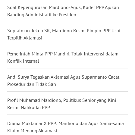
LANGKAT
Soal Kepengurusan Mardiono-Agus, Kader PPP Ajukan
Banding Administratif ke Presiden
WN
TAPANULI
Supratman Teken SK, Mardiono Resmi Pimpin PPP Usai
SELATAN
Terpilih Aklamasi
WN
TANJUNG
Pemerintah Minta PPP Mandiri, Tolak Intervensi dalam
LESUNG
Konflik Internal
WN
Andi Surya Tegaskan Aklamasi Agus Suparmanto Cacat
KARO
Prosedur dan Tidak Sah
WN
Profil Muhamad Mardiono, Politikus Senior yang Kini
SIMALUNGUN
Resmi Nahkodai PPP
WN
Drama Muktamar X PPP: Mardiono dan Agus Sama-sama
LABUHANBATU
Klaim Menang Aklamasi