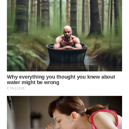
SURABAYA
WN
NATUNA
WN
BINTAN
WN
MANDALIKA
WN
LIKUPANG
WN
LABUANBAJO
WN
BORNEO