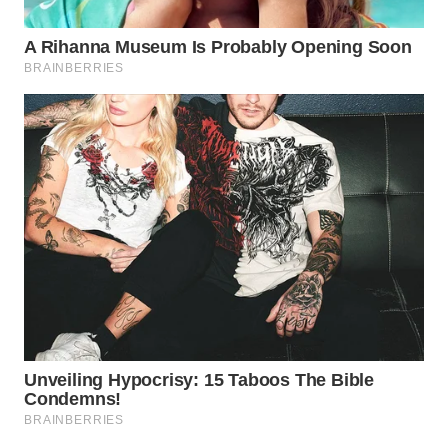
WN
INDRAMAYU
WN
KUNINGAN
WN
MAJALENGKA
WN
SUBANG
WN
SUKABUMI
WN
PURWAKARTA