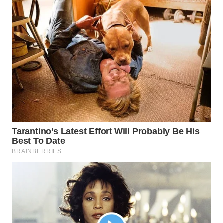
BEKASI
WN
BOGOR
WN
DEPOK
WN
TAPANULI
UTARA
WN
SAMOSIR
WN
PADANG
LAWAS