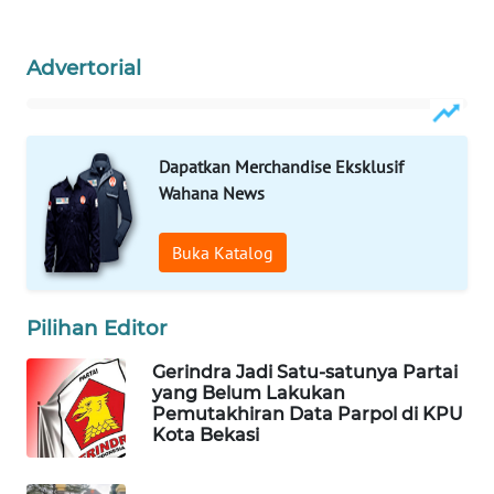
ID
Advertorial
MAWAKA
ID
MARTABAT
Dapatkan Merchandise Eksklusif
NET
Wahana News
PLN
Buka Katalog
WATCH
MKLI
Pilihan Editor
LPKKI
Gerindra Jadi Satu-satunya Partai
yang Belum Lakukan
Pemutakhiran Data Parpol di KPU
LKKI
Kota Bekasi
KOPEKLIN