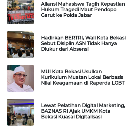
Aliansi Mahasiswa Tagih Kepastian
Hukum Tragedi Maut Pendopo
PORTAL
Garut ke Polda Jabar
KONSUMEN
FORWAMKI
Hadirkan BERTRI, Wali Kota Bekasi
Sebut Disiplin ASN Tidak Hanya
Diukur dari Absensi
ALPERKLINAS
FORJASIDA
MUI Kota Bekasi Usulkan
Kurikulum Muatan Lokal Berbasis
Nilai Keagamaan di Raperda LGBT
TAMBANG
NEWS
SITUNGIR
Lewat Pelatihan Digital Marketing,
BAZNAS RI Ajak UMKM Kota
NEWS
Bekasi Kuasai Digitalisasi
SIDIKALANG