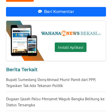
WN
Beri Komentar
MALUKU
WN
MALUT
Install Aplikasi
WN
DAIRI
WN
Berita Terkait
DANAU
TOBA
Bupati Sumedang Dony Ahmad Munir Pamit dari PPP,
Tegaskan Tak Ada Tekanan Politik
WN
NIAS
Dugaan Ijazah Palsu Menyeret Wagub Bangka Belitung ke
Status Tersangka
WN