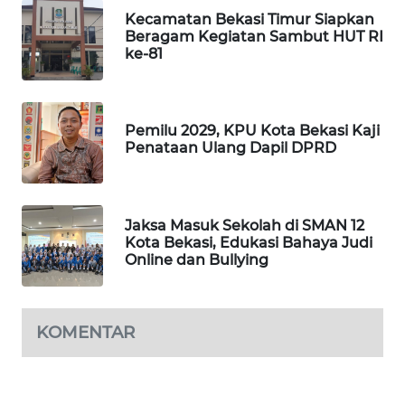
NEWS
Kecamatan Bekasi Timur Siapkan
Beragam Kegiatan Sambut HUT RI
SIBARAGAS
ke-81
NEWS
METRO
Pemilu 2029, KPU Kota Bekasi Kaji
SIANTAR
Penataan Ulang Dapil DPRD
NEWS
METRO
MEDAN
Jaksa Masuk Sekolah di SMAN 12
NEWS
Kota Bekasi, Edukasi Bahaya Judi
Online dan Bullying
METRO
JAKARTA
NEWS
KOMENTAR
KRT
NEWS