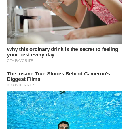
Wahana
Media
Group
WAHANA
NEWS
WAHANA
TANI
WAHANA
ADVOKAT
WAHANA
INFRASTRUKTUR
WAHANA