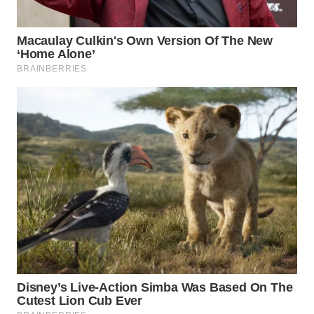
WAHANA
SPORT
WAHANA
UMKM
WAHANA
SELEB
WAHANA
PERSONA
WAHANA
OTOMOTIF
WAHANA
HEALTH