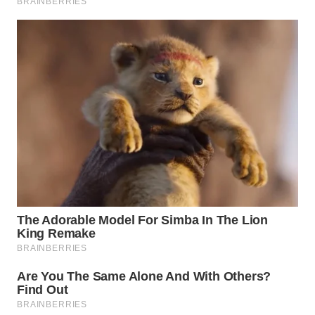
WAHANA
DESA
WISATA
LAPAK
WAHANA
Wahana
Network
KONSUMEN
LISTRIK
MASYARAKAT
KELISTRIKAN
WALINKI