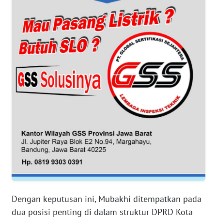
WN
BANTEN
WN
NTT
WN
KEPRI
WN
PAPUA
WN
PAPUA
BARAT
Dengan keputusan ini, Mubakhi ditempatkan pada
WN
dua posisi penting di dalam struktur DPRD Kota