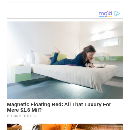
WN
TAPANULI
TENGAH
WN DELI
SERDANG
WN
TEBING
TINGGI
WN
PAKPAK
WN
KARAWANG
WN