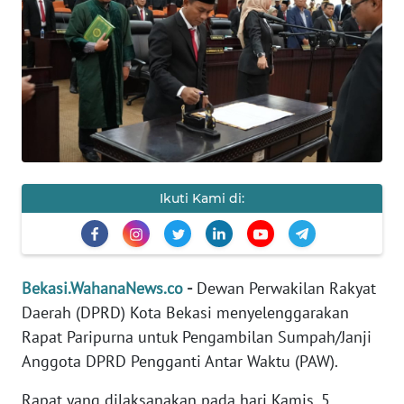
Informasi
INDEKS
BERITA
KONTAK
KAMI
Ikuti Kami di:
INFO
IKLAN
TENTANG
Bekasi.WahanaNews.co
-
Dewan Perwakilan Rakyat
KAMI
Daerah (DPRD) Kota Bekasi menyelenggarakan
Rapat Paripurna untuk Pengambilan Sumpah/Janji
PEDOMAN
MEDIA
Anggota DPRD Pengganti Antar Waktu (PAW).
SIBER
Rapat yang dilaksanakan pada hari Kamis, 5