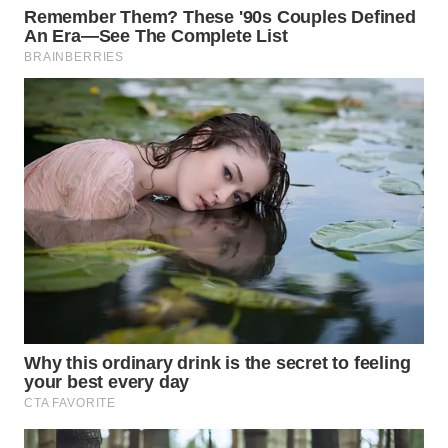
WN
PRIANGAN
TIMUR
WN
SEMARANG
WN
SOLO
WN
BOROBUDUR
WN
MADURA
WN