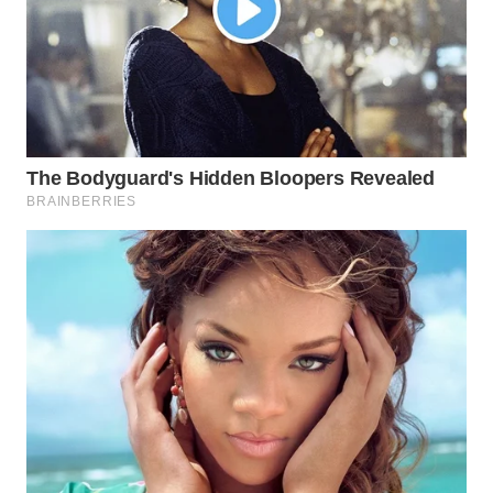
WN
SUMEDANG
WN
CIANJUR
WN
KEPULAUAN
SERIBU
WN
TANGERANG
WN
BINJAI
WN
CIREBON