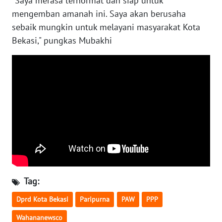
"Saya merasa terhormat dan siap untuk
mengemban amanah ini. Saya akan berusaha
WN
sebaik mungkin untuk melayani masyarakat Kota
KALTARA
Bekasi," pungkas Mubakhi
WN
KALSEL
WN
KALTIM
WN
SULSEL
WN
Tag:
GORONTALO
Dprd Kota Bekasi
Paripurna
PAW
PPP
WN
SULUT
Wahananewsco