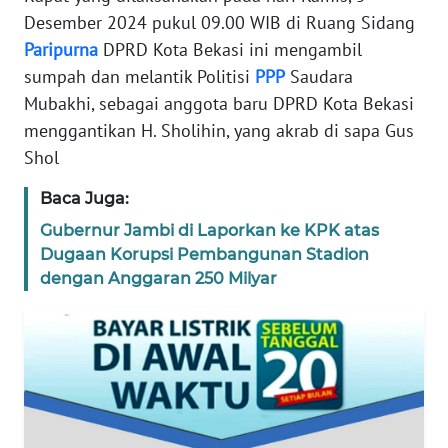
REDAKSI
Desember 2024 pukul 09.00 WIB di Ruang Sidang
Paripurna
DPRD Kota Bekasi ini mengambil
KARIR
sumpah dan melantik Politisi
PPP
Saudara
Mubakhi, sebagai anggota baru DPRD Kota Bekasi
DISCLAIMER
menggantikan H. Sholihin, yang akrab di sapa Gus
Shol
Wahana
News
Baca Juga:
Regional
Gubernur Jambi di Laporkan ke KPK atas
Dugaan Korupsi Pembangunan Stadion
WN
dengan Anggaran 250 Milyar
SUMUT
WN
JAKARTA
WN
JABAR