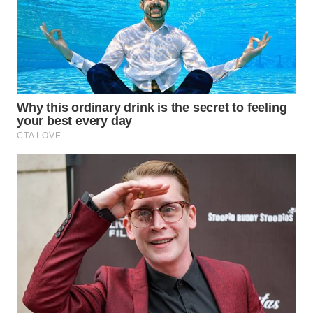
KONSUMEN
WAHANA
LISTRIK
WAHANA
TRAVEL
WAHANA
TV
WAHANANEWS
ID
WAHANANEWS
CO ID
WAHANANEWS
NET