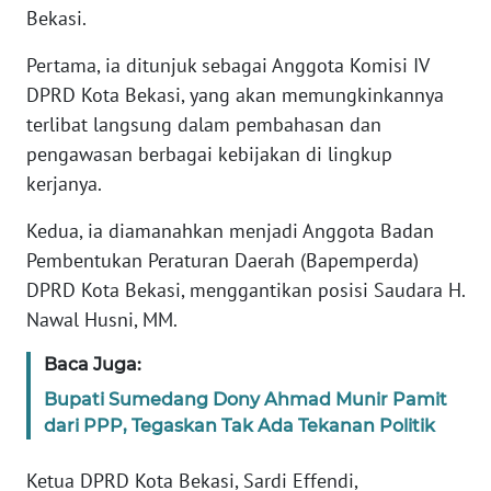
RIAU
Bekasi.
Pertama, ia ditunjuk sebagai Anggota Komisi IV
WN
SERAMBI
DPRD Kota Bekasi, yang akan memungkinkannya
terlibat langsung dalam pembahasan dan
WN
pengawasan berbagai kebijakan di lingkup
JAMBI
kerjanya.
WN
Kedua, ia diamanahkan menjadi Anggota Badan
SULTRA
Pembentukan Peraturan Daerah (Bapemperda)
DPRD Kota Bekasi, menggantikan posisi Saudara H.
WN
Nawal Husni, MM.
NTB
Baca Juga:
WN
Bupati Sumedang Dony Ahmad Munir Pamit
SULTENG
dari PPP, Tegaskan Tak Ada Tekanan Politik
WN
Ketua DPRD Kota Bekasi, Sardi Effendi,