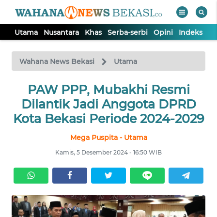
Utama
Nusantara
Khas
Serba-serbi
Opini
Indeks
WAHANA
Tutup
TV
Wahana News Bekasi
Utama
PAW PPP, Mubakhi Resmi
UTAMA
Dilantik Jadi Anggota DPRD
NUSANTARA
Kota Bekasi Periode 2024-2029
Mega Puspita - Utama
KHAS
Kamis, 5 Desember 2024 - 16:50 WIB
SERBA-
SERBI
OPINI