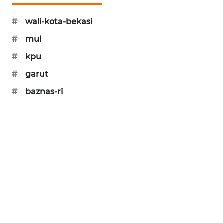
NEWS
#
wali-kota-bekasi
SIBARAGAS
NEWS
#
mui
#
kpu
METRO
SIANTAR
#
garut
NEWS
#
baznas-ri
METRO
MEDAN
NEWS
METRO
JAKARTA
NEWS
KRT
NEWS