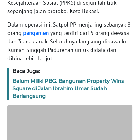
Kesejahteraan Sosial (PPKS) di sejumlah titik
REDAKSI
sepanjang jalan protokol Kota Bekasi.
KARIR
Dalam operasi ini, Satpol PP menjaring sebanyak 8
orang
pengamen
yang terdiri dari 5 orang dewasa
DISCLAIMER
dan 3 anak-anak. Seluruhnya langsung dibawa ke
Rumah Singgah Padurenan untuk didata dan
Wahana
dibina lebih lanjut.
News
Regional
Baca Juga:
Belum Miliki PBG, Bangunan Property Wins
WN
Square di Jalan Ibrahim Umar Sudah
SUMUT
Berlangsung
WN
JAKARTA
WN
JABAR