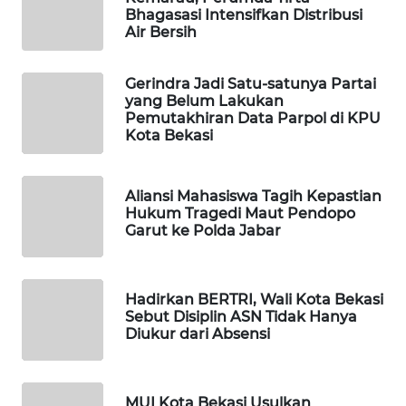
Bhagasasi Intensifkan Distribusi
Air Bersih
WAHANA
SPORT
Gerindra Jadi Satu-satunya Partai
yang Belum Lakukan
WAHANA
Pemutakhiran Data Parpol di KPU
UMKM
Kota Bekasi
WAHANA
Aliansi Mahasiswa Tagih Kepastian
SELEB
Hukum Tragedi Maut Pendopo
Garut ke Polda Jabar
WAHANA
PERSONA
Hadirkan BERTRI, Wali Kota Bekasi
WAHANA
Sebut Disiplin ASN Tidak Hanya
Diukur dari Absensi
OTOMOTIF
WAHANA
HEALTH
MUI Kota Bekasi Usulkan