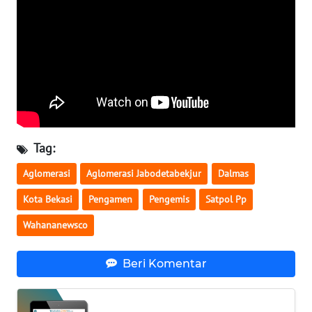
SULBAR
WN
BABEL
WN
SUMBAR
WN
Tag:
SUMSEL
Aglomerasi
Aglomerasi Jabodetabekjur
Dalmas
WN
Kota Bekasi
Pengamen
Pengemis
Satpol Pp
BENGKULU
Wahananewsco
WN
LAMPUNG
Beri Komentar
WN
JATENG