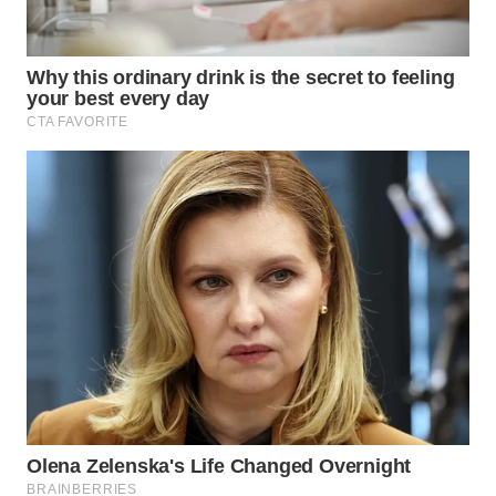
Wahana
Media
Group
WAHANA
NEWS
WAHANA
TANI
WAHANA
ADVOKAT
WAHANA
INFRASTRUKTUR
WAHANA