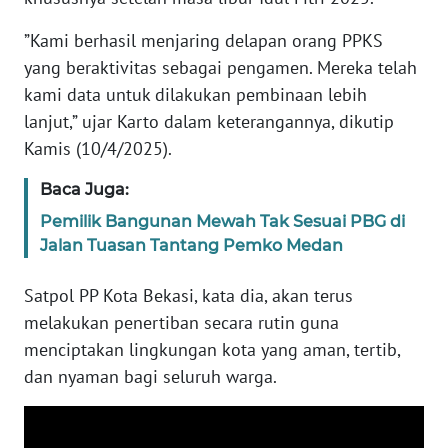
RIAU
”Kami berhasil menjaring delapan orang PPKS
WN
yang beraktivitas sebagai pengamen. Mereka telah
SERAMBI
kami data untuk dilakukan pembinaan lebih
lanjut,” ujar Karto dalam keterangannya, dikutip
WN
Kamis (10/4/2025).
JAMBI
Baca Juga:
WN
Pemilik Bangunan Mewah Tak Sesuai PBG di
SULTRA
Jalan Tuasan Tantang Pemko Medan
WN
Satpol PP Kota Bekasi, kata dia, akan terus
NTB
melakukan penertiban secara rutin guna
menciptakan lingkungan kota yang aman, tertib,
WN
dan nyaman bagi seluruh warga.
SULTENG
WN