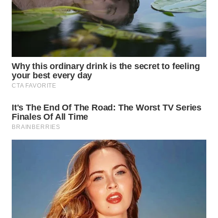
WN
TAPANULI
TENGAH
WN DELI
SERDANG
WN
TEBING
TINGGI
WN
PAKPAK
WN
KARAWANG
WN