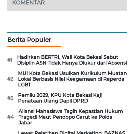
KOMENTAR
ID
MAWAKA
ID
Berita Populer
MARTABAT
NET
Hadirkan BERTRI, Wali Kota Bekasi Sebut
#1
PLN
Disiplin ASN Tidak Hanya Diukur dari Absensi
WATCH
MUI Kota Bekasi Usulkan Kurikulum Muatan
#2
Lokal Berbasis Nilai Keagamaan di Raperda
MKLI
LGBT
Pemilu 2029, KPU Kota Bekasi Kaji
#3
LPKKI
Penataan Ulang Dapil DPRD
Aliansi Mahasiswa Tagih Kepastian Hukum
LKKI
#4
Tragedi Maut Pendopo Garut ke Polda
Jabar
KOPEKLIN
Lewat Pelatihan Digital Marketing, BAZNAS