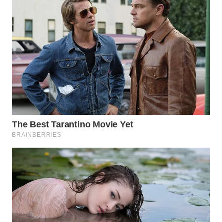
LANGKAT
WN
TAPANULI
SELATAN
WN
TANJUNG
LESUNG
WN
KARO
WN
SIMALUNGUN
WN
LABUHANBATU