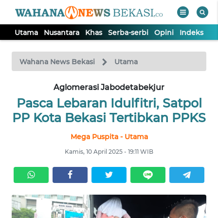
Utama
Nusantara
Khas
Serba-serbi
Opini
Indeks
WAHANA
Tutup
TV
Wahana News Bekasi
Utama
Aglomerasi Jabodetabekjur
UTAMA
Pasca Lebaran Idulfitri, Satpol
NUSANTARA
PP Kota Bekasi Tertibkan PPKS
Mega Puspita - Utama
KHAS
Kamis, 10 April 2025 - 19:11 WIB
SERBA-
SERBI
OPINI