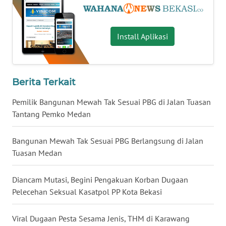
WN
Install Aplikasi
NUSANTARA
WN
JOGJA
Berita Terkait
WN
Pemilik Bangunan Mewah Tak Sesuai PBG di Jalan Tuasan
JATIM
Tantang Pemko Medan
WN
Bangunan Mewah Tak Sesuai PBG Berlangsung di Jalan
BALI
Tuasan Medan
WN
Diancam Mutasi, Begini Pengakuan Korban Dugaan
KALBAR
Pelecehan Seksual Kasatpol PP Kota Bekasi
WN
Viral Dugaan Pesta Sesama Jenis, THM di Karawang
KALTENG