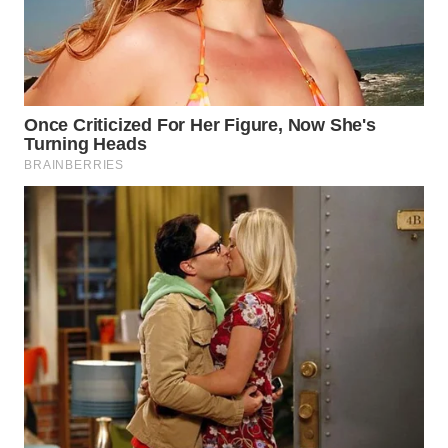
BEKASI
WN
BOGOR
WN
DEPOK
WN
TAPANULI
UTARA
WN
SAMOSIR
WN
PADANG
LAWAS