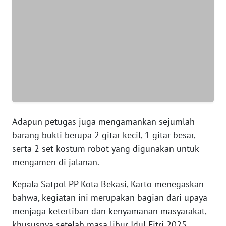
WN
BANTEN
WN
NTT
WN
KEPRI
Adapun petugas juga mengamankan sejumlah
WN
barang bukti berupa 2 gitar kecil, 1 gitar besar,
PAPUA
serta 2 set kostum robot yang digunakan untuk
mengamen di jalanan.
WN
PAPUA
Kepala Satpol PP Kota Bekasi, Karto menegaskan
BARAT
bahwa, kegiatan ini merupakan bagian dari upaya
menjaga ketertiban dan kenyamanan masyarakat,
WN
khususnya setelah masa libur Idul Fitri 2025.