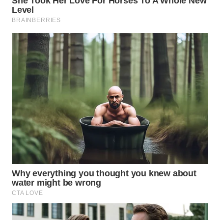
WN
MALUKU
WN
MALUT
WN
DAIRI
WN
DANAU
TOBA
WN
NIAS
WN