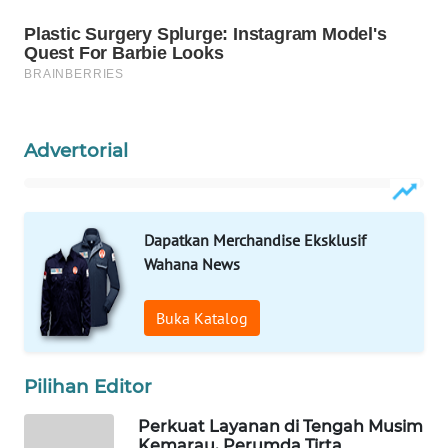
KONSUMEN
WAHANA
LISTRIK
WAHANA
Advertorial
TRAVEL
WAHANA
TV
Dapatkan Merchandise Eksklusif
Wahana News
WAHANANEWS
ID
Buka Katalog
WAHANANEWS
CO ID
Pilihan Editor
WAHANANEWS
Perkuat Layanan di Tengah Musim
Kemarau, Perumda Tirta
NET