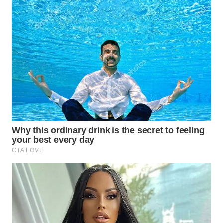
WN
PRIANGAN
TIMUR
WN
SEMARANG
WN
SOLO
WN
BOROBUDUR
WN
MADURA
WN