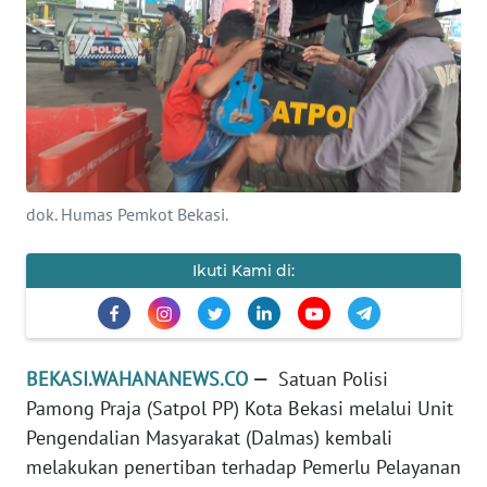
Informasi
INDEKS
BERITA
KONTAK
KAMI
dok. Humas Pemkot Bekasi.
INFO
IKLAN
Ikuti Kami di:
TENTANG
KAMI
BEKASI.WAHANANEWS.CO
—
Satuan Polisi
PEDOMAN
Pamong Praja (Satpol PP) Kota Bekasi melalui Unit
MEDIA
Pengendalian Masyarakat (Dalmas) kembali
SIBER
melakukan penertiban terhadap Pemerlu Pelayanan