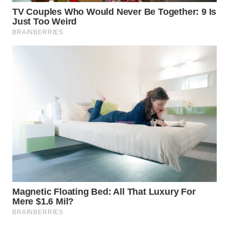
WN
SUMEDANG
WN
CIANJUR
WN
KEPULAUAN
SERIBU
WN
TANGERANG
WN
BINJAI
WN
CIREBON