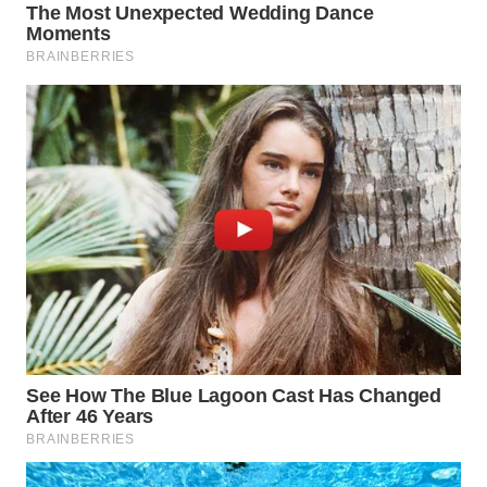
WN
INDRAMAYU
WN
KUNINGAN
WN
MAJALENGKA
WN
SUBANG
WN
SUKABUMI
WN
PURWAKARTA