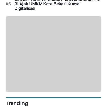
#5
RI Ajak UMKM Kota Bekasi Kuasai
Digitalisasi
PORTAL
KONSUMEN
FORWAMKI
ALPERKLINAS
FORJASIDA
TAMBANG
NEWS
SITUNGIR
NEWS
SIDIKALANG
Trending