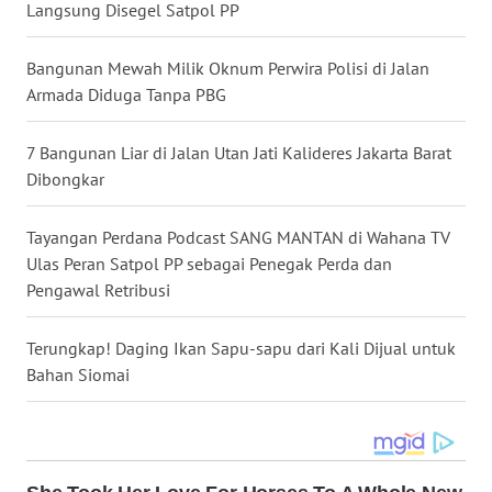
Langsung Disegel Satpol PP
WN
Bangunan Mewah Milik Oknum Perwira Polisi di Jalan
KALTARA
Armada Diduga Tanpa PBG
WN
7 Bangunan Liar di Jalan Utan Jati Kalideres Jakarta Barat
KALSEL
Dibongkar
WN
Tayangan Perdana Podcast SANG MANTAN di Wahana TV
KALTIM
Ulas Peran Satpol PP sebagai Penegak Perda dan
Pengawal Retribusi
WN
SULSEL
Terungkap! Daging Ikan Sapu-sapu dari Kali Dijual untuk
Bahan Siomai
WN
GORONTALO
WN
SULUT