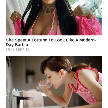
SURABAYA
WN
NATUNA
WN
BINTAN
WN
MANDALIKA
WN
LIKUPANG
WN
LABUANBAJO
WN
BORNEO