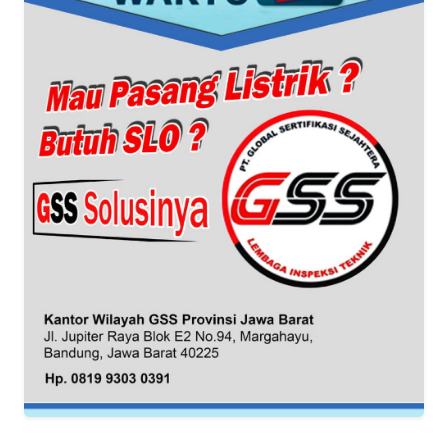
WN
BANTEN
WN
NTT
WN
KEPRI
WN
PAPUA
WN
PAPUA
BARAT
WN