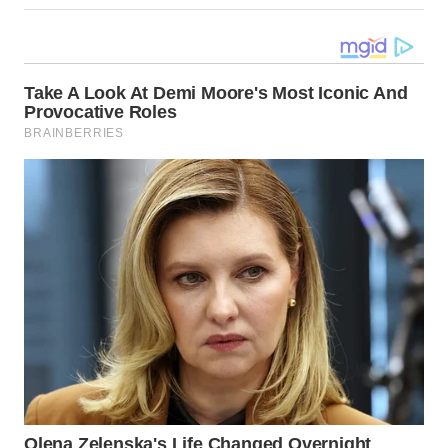
LANGKAT
WN
TAPANULI
SELATAN
WN
TANJUNG
LESUNG
WN
KARO
WN
SIMALUNGUN
WN
LABUHANBATU