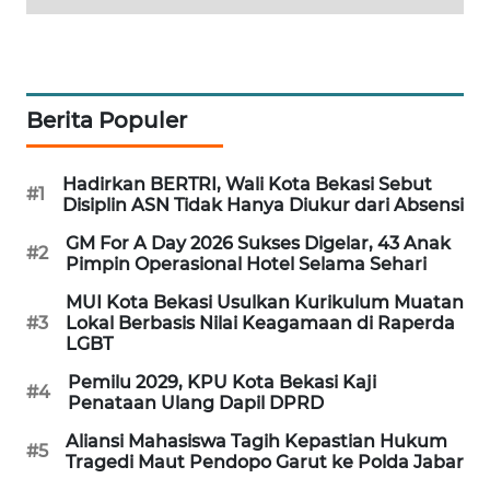
KARING
NEWS
Berita Populer
JURNAL
MARITIM
Hadirkan BERTRI, Wali Kota Bekasi Sebut
#1
HUMBANG
Disiplin ASN Tidak Hanya Diukur dari Absensi
NEWS
GM For A Day 2026 Sukses Digelar, 43 Anak
#2
Pimpin Operasional Hotel Selama Sehari
GARONGGANG
MUI Kota Bekasi Usulkan Kurikulum Muatan
NEWS
#3
Lokal Berbasis Nilai Keagamaan di Raperda
LGBT
FISUELRI
Pemilu 2029, KPU Kota Bekasi Kaji
ID
#4
Penataan Ulang Dapil DPRD
Aliansi Mahasiswa Tagih Kepastian Hukum
ENERGI
#5
Tragedi Maut Pendopo Garut ke Polda Jabar
NEWS