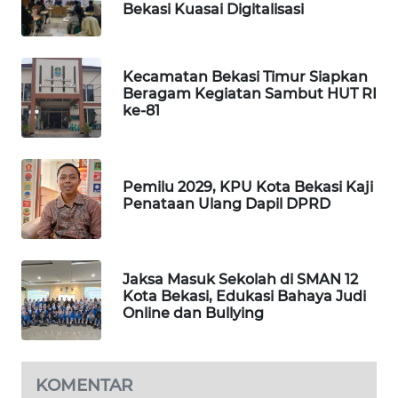
NEWS
Bekasi Kuasai Digitalisasi
SIBARAGAS
NEWS
Kecamatan Bekasi Timur Siapkan
Beragam Kegiatan Sambut HUT RI
ke-81
METRO
SIANTAR
NEWS
Pemilu 2029, KPU Kota Bekasi Kaji
METRO
Penataan Ulang Dapil DPRD
MEDAN
NEWS
Jaksa Masuk Sekolah di SMAN 12
METRO
Kota Bekasi, Edukasi Bahaya Judi
JAKARTA
Online dan Bullying
NEWS
KRT
KOMENTAR
NEWS