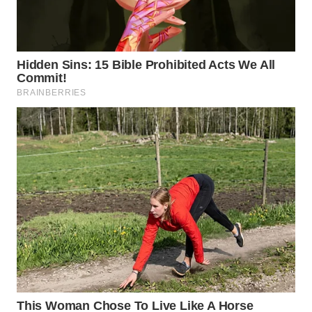
Wahana
Media
Group
WAHANA
NEWS
WAHANA
TANI
WAHANA
ADVOKAT
WAHANA
INFRASTRUKTUR
WAHANA