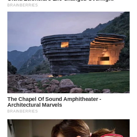
WN
TAPANULI
TENGAH
WN DELI
SERDANG
WN
TEBING
TINGGI
WN
PAKPAK
WN
KARAWANG
WN