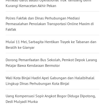
Kurangi Kemacetan Akhir Pekan
WN
MALUKU
Polres Fakfak dan Dinas Perhubungan Mediasi
Permasalahan Penolakan Transportasi Online Maxim di
WN
Fakfak
MALUT
Mulai 11 Mei, Sarbagita Hentikan Trayek ke Tabanan dan
WN
Beralih ke Gianyar
DAIRI
Dorong Pemanfaatan Bus Sekolah, Pemkot Depok Larang
WN
Pelajar Bawa Kendaraan Bermotor
DANAU
TOBA
Wali Kota Binjai Hadiri Apel Gabungan dan Halalbihalal
Lingkup Dinas Perhubungan Kota Binjai
WN
NIAS
Uang Kompensasi Sopir Angkot Bogor Diduga Dipotong,
Dedi Mulyadi Murka
WN