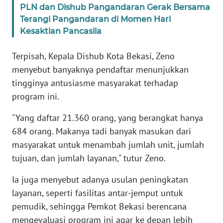
SULBAR
PLN dan Dishub Pangandaran Gerak Bersama
Terangi Pangandaran di Momen Hari
WN
Kesaktian Pancasila
BABEL
Terpisah, Kepala Dishub Kota Bekasi, Zeno
WN
menyebut banyaknya pendaftar menunjukkan
SUMBAR
tingginya antusiasme masyarakat terhadap
program ini.
WN
SUMSEL
"Yang daftar 21.360 orang, yang berangkat hanya
684 orang. Makanya tadi banyak masukan dari
WN
masyarakat untuk menambah jumlah unit, jumlah
BENGKULU
tujuan, dan jumlah layanan," tutur Zeno.
WN
Ia juga menyebut adanya usulan peningkatan
LAMPUNG
layanan, seperti fasilitas antar-jemput untuk
pemudik, sehingga Pemkot Bekasi berencana
WN
mengevaluasi program ini agar ke depan lebih
JATENG