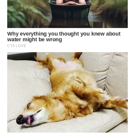
WAHANA
DESA
WISATA
LAPAK
WAHANA
Wahana
Network
KONSUMEN
LISTRIK
MASYARAKAT
KELISTRIKAN
WALINKI