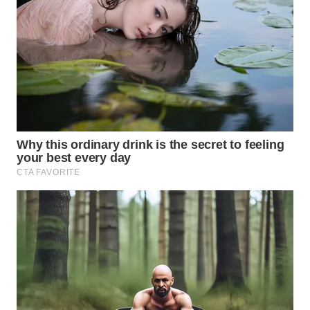
WAHANA
SPORT
WAHANA
UMKM
WAHANA
SELEB
WAHANA
PERSONA
WAHANA
OTOMOTIF
WAHANA
HEALTH