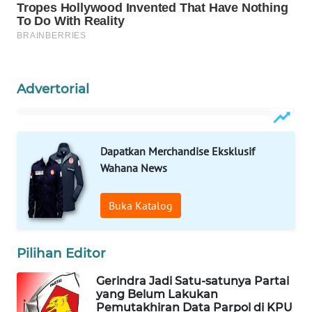
ID
MAWAKA
ID
Advertorial
MARTABAT
NET
PLN
Dapatkan Merchandise Eksklusif
WATCH
Wahana News
MKLI
Buka Katalog
LPKKI
Pilihan Editor
LKKI
Gerindra Jadi Satu-satunya Partai
yang Belum Lakukan
Pemutakhiran Data Parpol di KPU
KOPEKLIN