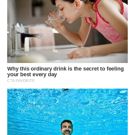
BEKASI
WN
BOGOR
WN
DEPOK
WN
TAPANULI
UTARA
WN
SAMOSIR
WN
PADANG
LAWAS