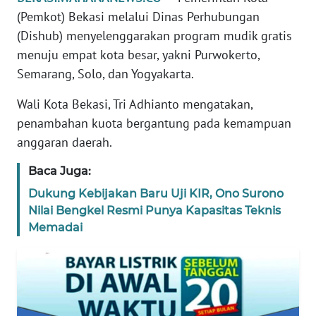
REDAKSI
(Pemkot) Bekasi melalui Dinas Perhubungan
(Dishub) menyelenggarakan program mudik gratis
KARIR
menuju empat kota besar, yakni Purwokerto,
Semarang, Solo, dan Yogyakarta.
DISCLAIMER
Wali Kota Bekasi, Tri Adhianto mengatakan,
penambahan kuota bergantung pada kemampuan
Wahana
News
anggaran daerah.
Regional
Baca Juga:
WN
Dukung Kebijakan Baru Uji KIR, Ono Surono
SUMUT
Nilai Bengkel Resmi Punya Kapasitas Teknis
Memadai
WN
JAKARTA
WN
JABAR