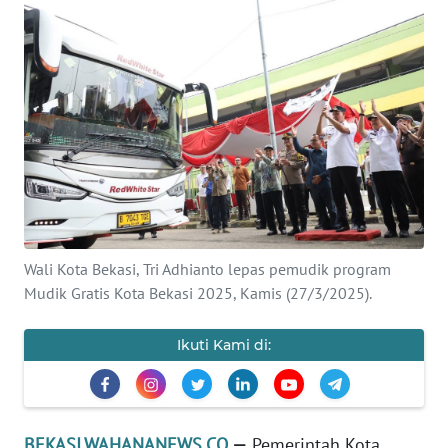
Informasi
INDEKS
BERITA
KONTAK
KAMI
INFO
IKLAN
Wali Kota Bekasi, Tri Adhianto lepas pemudik program
Mudik Gratis Kota Bekasi 2025, Kamis (27/3/2025).
TENTANG
KAMI
Ikuti Kami di:
PEDOMAN
MEDIA
SIBER
BEKASI.WAHANANEWS.CO
—
Pemerintah Kota