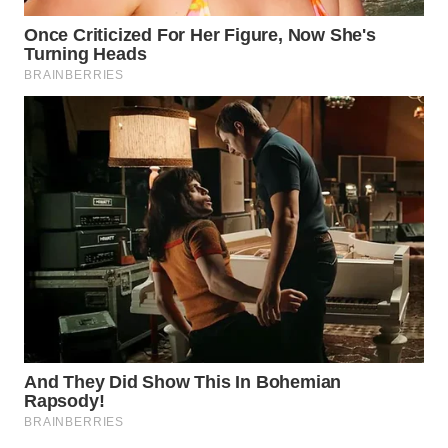
WN
INDRAMAYU
WN
KUNINGAN
WN
MAJALENGKA
WN
SUBANG
WN
SUKABUMI
WN
PURWAKARTA