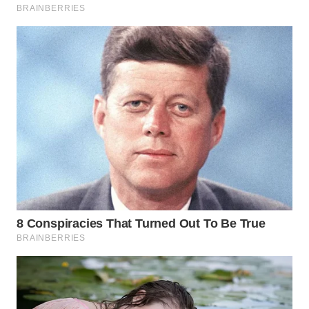
KONSUMEN
WAHANA
LISTRIK
WAHANA
TRAVEL
WAHANA
TV
WAHANANEWS
ID
WAHANANEWS
CO ID
WAHANANEWS
NET