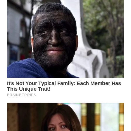
WN
PRIANGAN
TIMUR
WN
SEMARANG
WN
SOLO
WN
BOROBUDUR
WN
MADURA
WN