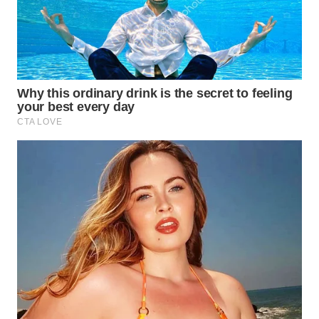
WN
SUMEDANG
WN
CIANJUR
WN
KEPULAUAN
SERIBU
WN
TANGERANG
WN
BINJAI
WN
CIREBON