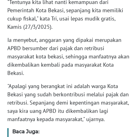
"Tentunya kita lihat nanti kemampuan dari
RIAU
Pemerintah Kota Bekasi, sepanjang kita memiliki
cukup fiskal," kata Tri, usai lepas mudik gratis,
WN
SERAMBI
Kamis (27/3/2025).
Ia menyebut, anggaran yang dipakai merupakan
WN
JAMBI
APBD bersumber dari pajak dan retribusi
masyarakat kota bekasi, sehingga manfaatnya akan
WN
dikembalikan kembali pada masyarakat Kota
SULTRA
Bekasi.
"Apalagi yang berangkat ini adalah warga Kota
WN
NTB
Bekasi yang sudah berkontribusi melalui pajak dan
retribusi. Sepanjang demi kepentingan masyarakat,
WN
saya kira uang APBD itu dikembalikan lagi
SULTENG
manfaatnya kepada masyarakat," ujarnya.
WN
Baca Juga: