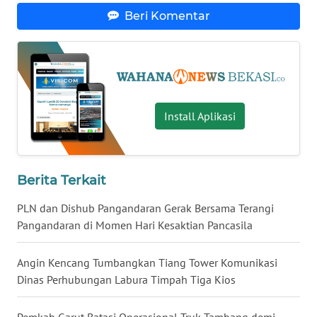
Beri Komentar
WN
KALTARA
WN
KALSEL
Install Aplikasi
WN
KALTIM
Berita Terkait
WN
SULSEL
PLN dan Dishub Pangandaran Gerak Bersama Terangi
Pangandaran di Momen Hari Kesaktian Pancasila
WN
GORONTALO
Angin Kencang Tumbangkan Tiang Tower Komunikasi
Dinas Perhubungan Labura Timpah Tiga Kios
WN
SULUT
Pemkab Garut Batasi Operasional Truk Tambang demi