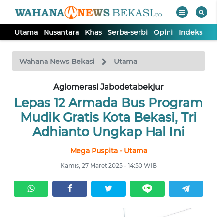
Utama
Nusantara
Khas
Serba-serbi
Opini
Indeks
WAHANA
Tutup
TV
Wahana News Bekasi
Utama
Aglomerasi Jabodetabekjur
UTAMA
Lepas 12 Armada Bus Program
NUSANTARA
Mudik Gratis Kota Bekasi, Tri
Adhianto Ungkap Hal Ini
KHAS
Mega Puspita - Utama
Kamis, 27 Maret 2025 - 14:50 WIB
SERBA-
SERBI
OPINI