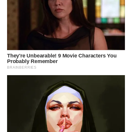
SURABAYA
WN
NATUNA
WN
BINTAN
WN
MANDALIKA
WN
LIKUPANG
WN
LABUANBAJO
WN
BORNEO