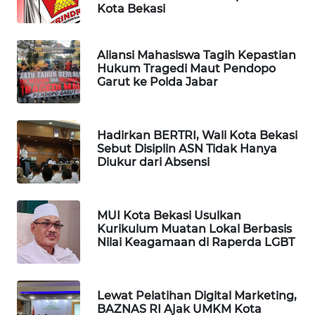
Kota Bekasi
PORTAL
KONSUMEN
Aliansi Mahasiswa Tagih Kepastian
Hukum Tragedi Maut Pendopo
Garut ke Polda Jabar
FORWAMKI
ALPERKLINAS
Hadirkan BERTRI, Wali Kota Bekasi
Sebut Disiplin ASN Tidak Hanya
FORJASIDA
Diukur dari Absensi
TAMBANG
NEWS
MUI Kota Bekasi Usulkan
Kurikulum Muatan Lokal Berbasis
Nilai Keagamaan di Raperda LGBT
SITUNGIR
NEWS
Lewat Pelatihan Digital Marketing,
SIDIKALANG
BAZNAS RI Ajak UMKM Kota