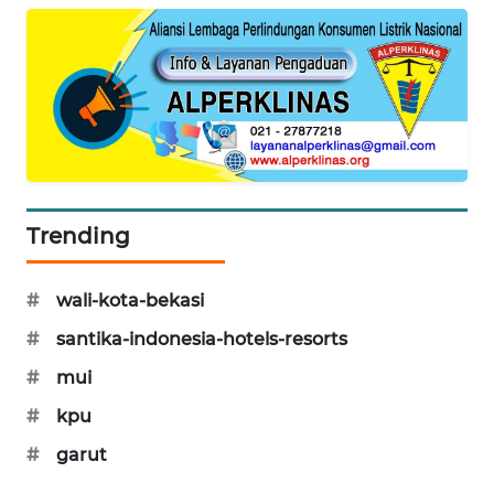
CILEUNGSI
NEWS
BERKAT
NEWS
BERAMPU
NEWS
Trending
ANUGERAH
#
wali-kota-bekasi
NEWS
#
santika-indonesia-hotels-resorts
AKHLAK
#
mui
ID
#
kpu
PERAPKI
#
garut
NEWS