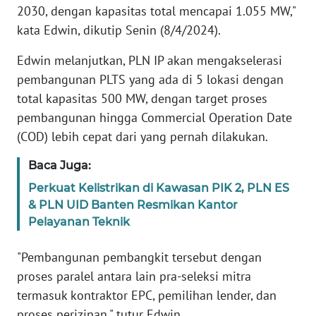
RIAU
2030, dengan kapasitas total mencapai 1.055 MW,"
kata Edwin, dikutip Senin (8/4/2024).
WN
SERAMBI
Edwin melanjutkan, PLN IP akan mengakselerasi
pembangunan PLTS yang ada di 5 lokasi dengan
WN
total kapasitas 500 MW, dengan target proses
JAMBI
pembangunan hingga Commercial Operation Date
(COD) lebih cepat dari yang pernah dilakukan.
WN
SULTRA
Baca Juga:
Perkuat Kelistrikan di Kawasan PIK 2, PLN ES
WN
& PLN UID Banten Resmikan Kantor
NTB
Pelayanan Teknik
WN
"Pembangunan pembangkit tersebut dengan
SULTENG
proses paralel antara lain pra-seleksi mitra
termasuk kontraktor EPC, pemilihan lender, dan
WN
proses perizinan," tutur Edwin.