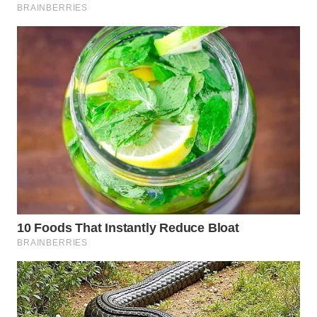
SURABAYA
WN
NATUNA
WN
BINTAN
WN
MANDALIKA
WN
LIKUPANG
WN
LABUANBAJO
WN
BORNEO