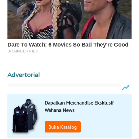
ID
MAWAKA
ID
MARTABAT
NET
PLN
WATCH
Advertorial
MKLI
Dapatkan Merchandise Eksklusif
LPKKI
Wahana News
LKKI
Buka Katalog
KOPEKLIN