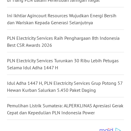
LANGKAT
Ini Ikhtiar Agincourt Resources Wujudkan Energi Bersih
WN
dan Wariskan Kepada Generasi Selanjutnya
TAPANULI
SELATAN
PLN Electricity Services Raih Penghargaan 8th Indonesia
Best CSR Awards 2026
WN
TANJUNG
LESUNG
PLN Electricity Services Turunkan 30 Ribu Lebih Petugas
Selama Idul Adha 1447 H
WN
KARO
Idul Adha 1447 H, PLN Electricity Services Grup Potong 57
Hewan Kurban Salurkan 5.450 Paket Daging
WN
SIMALUNGUN
Pemulihan Listrik Sumatera: ALPERKLINAS Apresiasi Gerak
Cepat dan Kepedulian PLN Indonesia Power
WN
LABUHANBATU