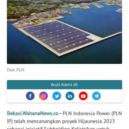
Informasi
INDEKS
BERITA
KONTAK
KAMI
INFO
Dok. PLN
IKLAN
Ikuti Kami di:
TENTANG
KAMI
PEDOMAN
Bekasi.WahanaNews.co
-
PLN Indonesia Power (PLN
MEDIA
SIBER
IP) telah mencanangkan proyek Hijaunesia 2023
sebagai inisiatif Subholding Kelistrikan untuk