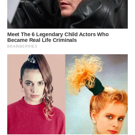
WN
SUMEDANG
WN
CIANJUR
WN
KEPULAUAN
SERIBU
WN
TANGERANG
WN
BINJAI
WN
CIREBON