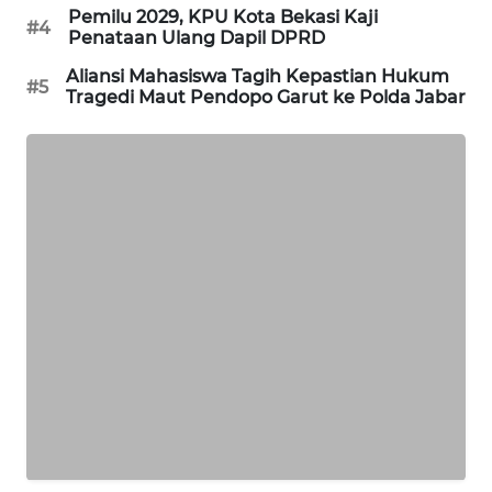
Pemilu 2029, KPU Kota Bekasi Kaji
#4
CILEUNGSI
Penataan Ulang Dapil DPRD
NEWS
Aliansi Mahasiswa Tagih Kepastian Hukum
#5
Tragedi Maut Pendopo Garut ke Polda Jabar
BERKAT
NEWS
BERAMPU
NEWS
ANUGERAH
NEWS
AKHLAK
ID
PERAPKI
NEWS