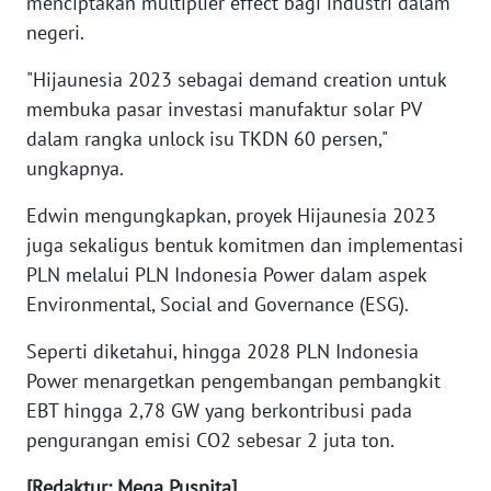
menciptakan multiplier effect bagi industri dalam
negeri.
WN
"Hijaunesia 2023 sebagai demand creation untuk
NUSANTARA
membuka pasar investasi manufaktur solar PV
dalam rangka unlock isu TKDN 60 persen,"
WN
JOGJA
ungkapnya.
Edwin mengungkapkan, proyek Hijaunesia 2023
WN
JATIM
juga sekaligus bentuk komitmen dan implementasi
PLN melalui PLN Indonesia Power dalam aspek
WN
Environmental, Social and Governance (ESG).
BALI
Seperti diketahui, hingga 2028 PLN Indonesia
Power menargetkan pengembangan pembangkit
WN
KALBAR
EBT hingga 2,78 GW yang berkontribusi pada
pengurangan emisi CO2 sebesar 2 juta ton.
WN
KALTENG
[Redaktur: Mega Puspita]