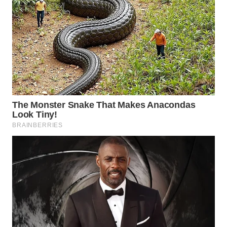
Wahana
Media
Group
WAHANA
NEWS
WAHANA
TANI
WAHANA
ADVOKAT
WAHANA
INFRASTRUKTUR
WAHANA