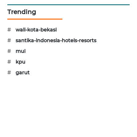
SONYA
Trending
ASA
NEWS
#
wali-kota-bekasi
#
santika-indonesia-hotels-resorts
#
mui
#
kpu
#
garut