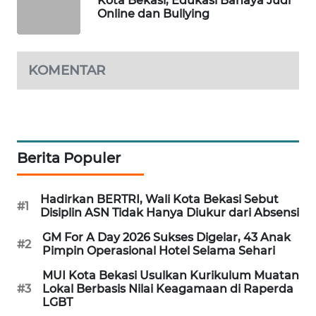
Kota Bekasi, Edukasi Bahaya Judi
Online dan Bullying
KARING
NEWS
KOMENTAR
JURNAL
MARITIM
HUMBANG
NEWS
Berita Populer
GARONGGANG
NEWS
Hadirkan BERTRI, Wali Kota Bekasi Sebut
#1
Disiplin ASN Tidak Hanya Diukur dari Absensi
FISUELRI
GM For A Day 2026 Sukses Digelar, 43 Anak
#2
ID
Pimpin Operasional Hotel Selama Sehari
MUI Kota Bekasi Usulkan Kurikulum Muatan
ENERGI
#3
Lokal Berbasis Nilai Keagamaan di Raperda
LGBT
NEWS