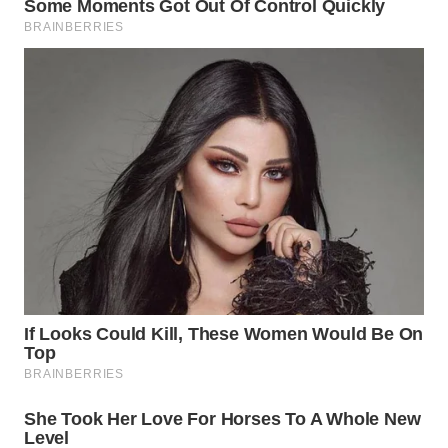
WN
PRIANGAN
TIMUR
WN
SEMARANG
WN
SOLO
WN
BOROBUDUR
WN
MADURA
WN