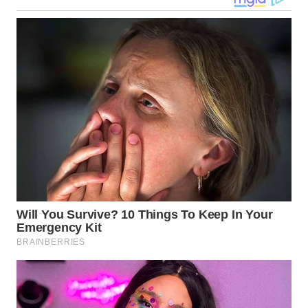
WN
TAPANULI
TENGAH
WN DELI
SERDANG
WN
TEBING
TINGGI
WN
PAKPAK
WN
KARAWANG
WN