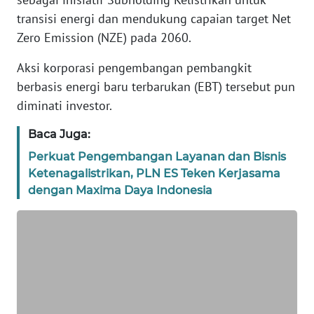
REDAKSI
transisi energi dan mendukung capaian target Net
Zero Emission (NZE) pada 2060.
KARIR
Aksi korporasi pengembangan pembangkit
berbasis energi baru terbarukan (EBT) tersebut pun
DISCLAIMER
diminati investor.
Wahana
Baca Juga:
News
Regional
Perkuat Pengembangan Layanan dan Bisnis
Ketenagalistrikan, PLN ES Teken Kerjasama
WN
dengan Maxima Daya Indonesia
SUMUT
WN
JAKARTA
WN
JABAR