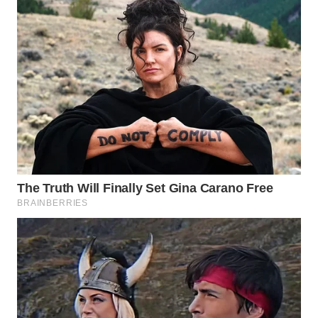
WAHANA
DESA
WISATA
LAPAK
WAHANA
Wahana
Network
KONSUMEN
LISTRIK
MASYARAKAT
KELISTRIKAN
WALINKI