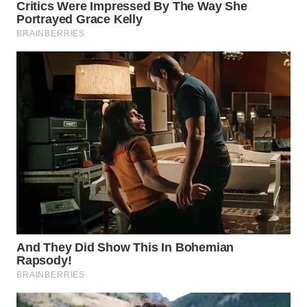
WAHANA
SPORT
WAHANA
UMKM
WAHANA
SELEB
WAHANA
PERSONA
WAHANA
OTOMOTIF
WAHANA
HEALTH