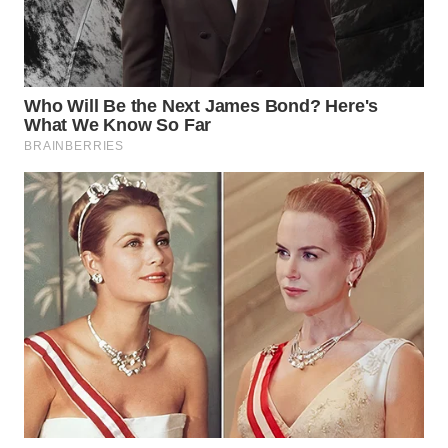
KONSUMEN
WAHANA
LISTRIK
WAHANA
TRAVEL
WAHANA
TV
WAHANANEWS
ID
WAHANANEWS
CO ID
WAHANANEWS
NET