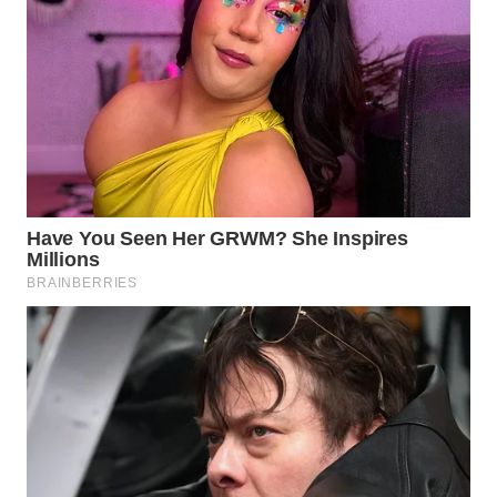
BEKASI
WN
BOGOR
WN
DEPOK
WN
TAPANULI
UTARA
WN
SAMOSIR
WN
PADANG
LAWAS