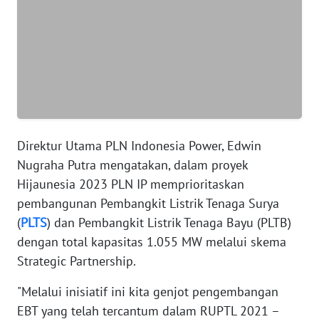
WN
BANTEN
WN
NTT
WN
Direktur Utama PLN Indonesia Power, Edwin
KEPRI
Nugraha Putra mengatakan, dalam proyek
Hijaunesia 2023 PLN IP memprioritaskan
WN
pembangunan Pembangkit Listrik Tenaga Surya
PAPUA
(
PLTS
) dan Pembangkit Listrik Tenaga Bayu (PLTB)
dengan total kapasitas 1.055 MW melalui skema
WN
PAPUA
Strategic Partnership.
BARAT
"Melalui inisiatif ini kita genjot pengembangan
WN
EBT yang telah tercantum dalam RUPTL 2021 –