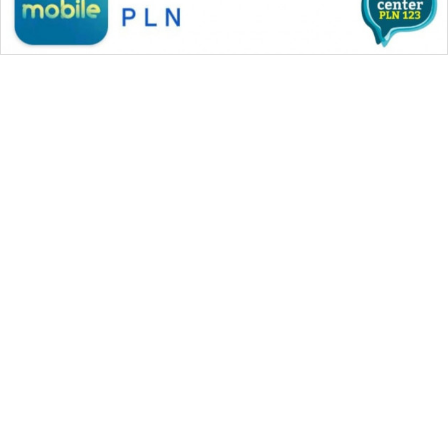
WAHANA MEDIA GROUP
|
|
|
WAHANA NEWS co
WAHANA TANI
WAHANA ADVOKAT
|
|
WAHANA INFRASTRUKTUR
WAHANA KONSUMEN
|
|
|
WAHANA LISTRIK
WAHANA TRAVEL
WAHANA TV
|
|
|
WAHANANEWS id
WAHANANEWS CO ID
WAHANANEWS NET
|
|
|
WAHANA SPORT ID
Wahana UMKM
Wahana Seleb
|
|
|
Wahana Persona
Wahana Otomotif
Wahana Health