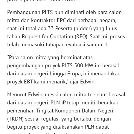
SULBAR
Pembangunan PLTS pun diminati oleh para calon
WN
mitra dan kontraktor EPC dari berbagai negara,
BABEL
saat ini total ada 33 Peserta (bidder) yang lulus
tahap Request for Quotation (RFQ). Saat ini, proses
WN
telah memasuki tahapan evaluasi sampul 1.
SUMBAR
"Para calon mitra yang berminat atas
WN
pengembangan proyek PLTS 500 MW ini berasal
SUMSEL
dari dalam negeri hingga Eropa, ini menandakan
proyek EBT kami menarik," ujar Edwin.
WN
BENGKULU
Menurut Edwin, meski calon mitra tersebut berasal
dari dalam negeri, PLN IP tetap menitikberatkan
WN
pemenuhan Tingkat Komponen Dalam Negeri
LAMPUNG
(TKDN) sesuai regulasi yang berlaku, dengan
begitu proyek yang dilaksanakan PLN dapat
WN
JATENG