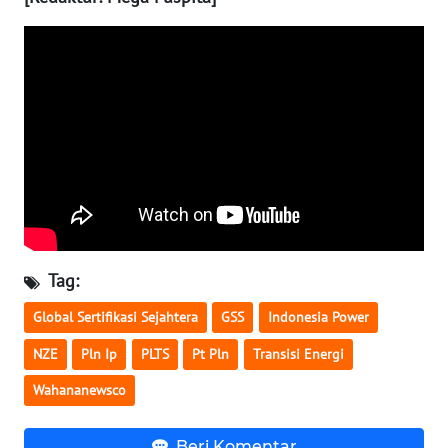
WN
KALTARA
WN
KALSEL
WN
KALTIM
WN
Tag:
SULSEL
Global Sertifikasi Sejahtera
GSS
Indonesia Power
WN
NZE
Pln Ip
PLTS
Pt Pln
Transisi Energi
GORONTALO
Wahananewsco
WN
SULUT
Beri Komentar