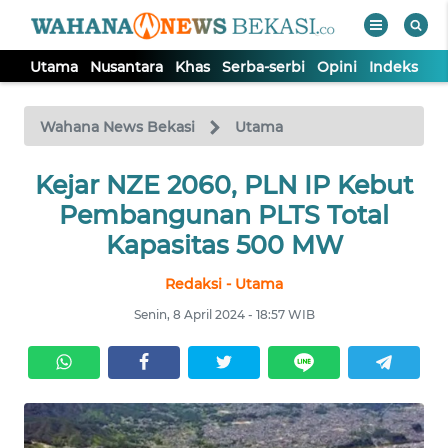
Utama
Nusantara
Khas
Serba-serbi
Opini
Indeks
WAHANA
Tutup
TV
Wahana News Bekasi
Utama
Kejar NZE 2060, PLN IP Kebut
UTAMA
Pembangunan PLTS Total
NUSANTARA
Kapasitas 500 MW
Redaksi - Utama
KHAS
Senin, 8 April 2024 - 18:57 WIB
SERBA-
SERBI
OPINI