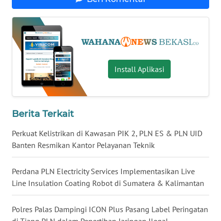
WN
MALUKU
WN
MALUT
Install Aplikasi
WN
DAIRI
Berita Terkait
WN
Perkuat Kelistrikan di Kawasan PIK 2, PLN ES & PLN UID
DANAU
Banten Resmikan Kantor Pelayanan Teknik
TOBA
Perdana PLN Electricity Services Implementasikan Live
WN
Line Insulation Coating Robot di Sumatera & Kalimantan
NIAS
Polres Palas Dampingi ICON Plus Pasang Label Peringatan
WN
di Tiang PLN dalam Penertiban Jaringan Ilegal