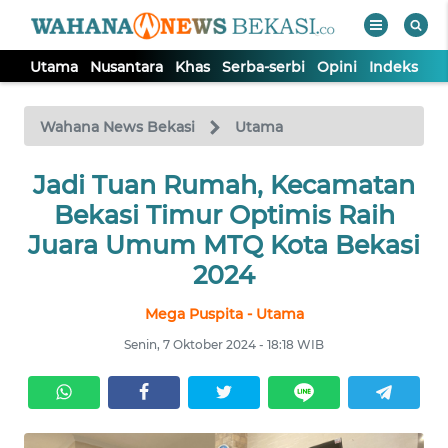
Utama
Nusantara
Khas
Serba-serbi
Opini
Indeks
WAHANA
Tutup
TV
Wahana News Bekasi
Utama
Jadi Tuan Rumah, Kecamatan
UTAMA
Bekasi Timur Optimis Raih
NUSANTARA
Juara Umum MTQ Kota Bekasi
2024
KHAS
Mega Puspita - Utama
Senin, 7 Oktober 2024 - 18:18 WIB
SERBA-
SERBI
OPINI