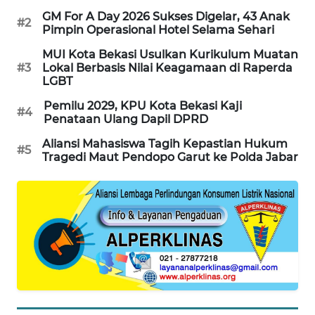
GM For A Day 2026 Sukses Digelar, 43 Anak
#2
KARING
Pimpin Operasional Hotel Selama Sehari
NEWS
MUI Kota Bekasi Usulkan Kurikulum Muatan
#3
Lokal Berbasis Nilai Keagamaan di Raperda
JURNAL
LGBT
MARITIM
Pemilu 2029, KPU Kota Bekasi Kaji
#4
Penataan Ulang Dapil DPRD
HUMBANG
Aliansi Mahasiswa Tagih Kepastian Hukum
NEWS
#5
Tragedi Maut Pendopo Garut ke Polda Jabar
GARONGGANG
NEWS
FISUELRI
ID
ENERGI
NEWS