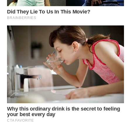
KONSUMEN
WAHANA
LISTRIK
WAHANA
TRAVEL
WAHANA
TV
WAHANANEWS
ID
WAHANANEWS
CO ID
WAHANANEWS
NET