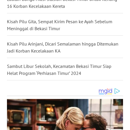
16 Korban Kecelakaan Kereta
WN
MALUKU
Kisah Pilu Gita, Sempat Kirim Pesan ke Ayah Sebelum
Meninggal di Bekasi Timur
WN
MALUT
Kisah Pilu Arinjani, Dicari Semalaman hingga Ditemukan
Jadi Korban Kecelakaan KA
WN
DAIRI
Sambut Libur Sekolah, Kecamatan Bekasi Timur Siap
Helat Program ‘Perhiasan Timur’ 2024
WN
DANAU
TOBA
WN
NIAS
WN