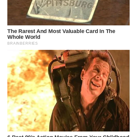
WN
INDRAMAYU
WN
KUNINGAN
WN
MAJALENGKA
WN
SUBANG
WN
SUKABUMI
WN
PURWAKARTA