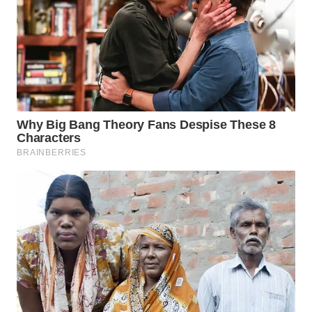
LANGKAT
WN
TAPANULI
SELATAN
WN
TANJUNG
LESUNG
WN
KARO
WN
SIMALUNGUN
WN
LABUHANBATU