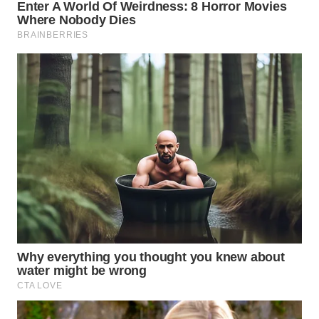
WAHANA
SPORT
WAHANA
UMKM
WAHANA
SELEB
WAHANA
PERSONA
WAHANA
OTOMOTIF
WAHANA
HEALTH