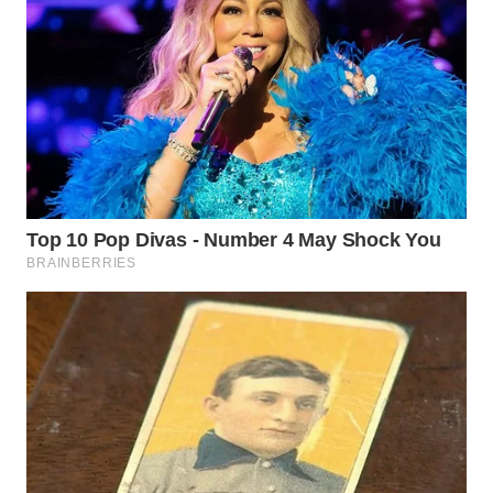
WN
SUMEDANG
WN
CIANJUR
WN
KEPULAUAN
SERIBU
WN
TANGERANG
WN
BINJAI
WN
CIREBON