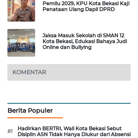
NEWS
Pemilu 2029, KPU Kota Bekasi Kaji
Penataan Ulang Dapil DPRD
SIBARAGAS
NEWS
Jaksa Masuk Sekolah di SMAN 12
METRO
Kota Bekasi, Edukasi Bahaya Judi
SIANTAR
Online dan Bullying
NEWS
METRO
KOMENTAR
MEDAN
NEWS
METRO
JAKARTA
Berita Populer
NEWS
KRT
Hadirkan BERTRI, Wali Kota Bekasi Sebut
#1
NEWS
Disiplin ASN Tidak Hanya Diukur dari Absensi