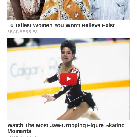
WN
TAPANULI
TENGAH
WN DELI
SERDANG
WN
TEBING
TINGGI
WN
PAKPAK
WN
KARAWANG
WN