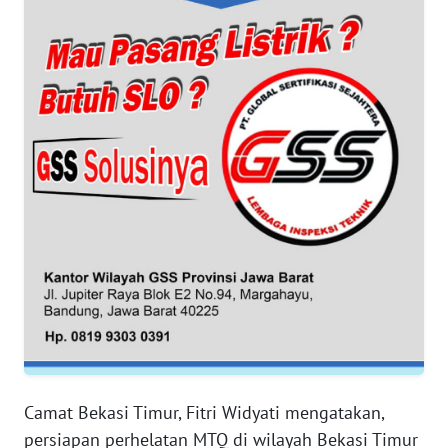
WN
BANTEN
WN
NTT
WN
KEPRI
WN
PAPUA
WN
PAPUA
BARAT
Camat Bekasi Timur, Fitri Widyati mengatakan,
WN
persiapan perhelatan MTQ di wilayah Bekasi Timur