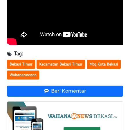
WN
NUSANTARA
WN
JOGJA
Tag:
WN
JATIM
Bekasi Timur
Kecamatan Bekasi Timur
Mtq Kota Bekasi
Wahananewsco
WN
BALI
Beri Komentar
WN
KALBAR
WN
KALTENG