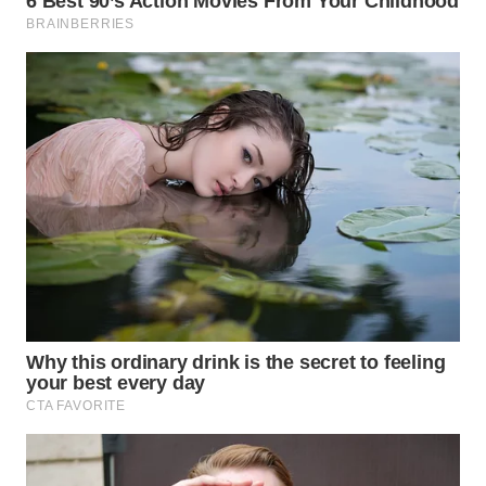
WN
PRIANGAN
TIMUR
WN
SEMARANG
WN
SOLO
WN
BOROBUDUR
WN
MADURA
WN