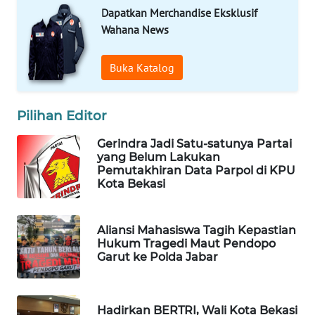
ID
Dapatkan Merchandise Eksklusif
Wahana News
MAWAKA
ID
Buka Katalog
MARTABAT
NET
Pilihan Editor
Gerindra Jadi Satu-satunya Partai
PLN
yang Belum Lakukan
WATCH
Pemutakhiran Data Parpol di KPU
Kota Bekasi
MKLI
Aliansi Mahasiswa Tagih Kepastian
LPKKI
Hukum Tragedi Maut Pendopo
Garut ke Polda Jabar
LKKI
KOPEKLIN
Hadirkan BERTRI, Wali Kota Bekasi