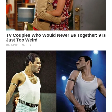
Wahana
Media
Group
WAHANA
NEWS
WAHANA
TANI
WAHANA
ADVOKAT
WAHANA
INFRASTRUKTUR
WAHANA