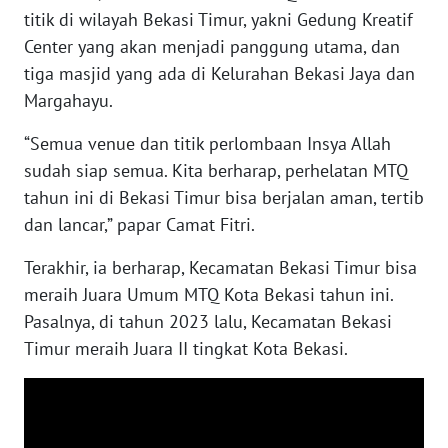
SULBAR
titik di wilayah Bekasi Timur, yakni Gedung Kreatif
Center yang akan menjadi panggung utama, dan
WN
tiga masjid yang ada di Kelurahan Bekasi Jaya dan
BABEL
Margahayu.
WN
“Semua venue dan titik perlombaan Insya Allah
SUMBAR
sudah siap semua. Kita berharap, perhelatan MTQ
tahun ini di Bekasi Timur bisa berjalan aman, tertib
WN
dan lancar,” papar Camat Fitri.
SUMSEL
Terakhir, ia berharap, Kecamatan Bekasi Timur bisa
WN
meraih Juara Umum MTQ Kota Bekasi tahun ini.
BENGKULU
Pasalnya, di tahun 2023 lalu, Kecamatan Bekasi
Timur meraih Juara II tingkat Kota Bekasi.
WN
LAMPUNG
WN
JATENG