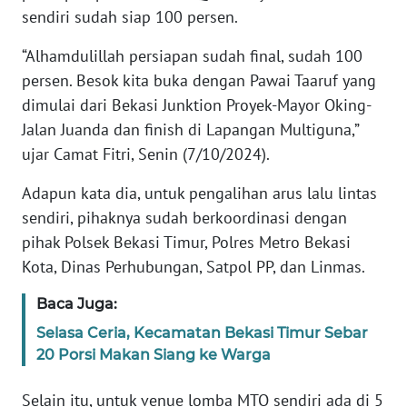
RIAU
sendiri sudah siap 100 persen.
WN
“Alhamdulillah persiapan sudah final, sudah 100
SERAMBI
persen. Besok kita buka dengan Pawai Taaruf yang
dimulai dari Bekasi Junktion Proyek-Mayor Oking-
WN
Jalan Juanda dan finish di Lapangan Multiguna,”
JAMBI
ujar Camat Fitri, Senin (7/10/2024).
WN
Adapun kata dia, untuk pengalihan arus lalu lintas
SULTRA
sendiri, pihaknya sudah berkoordinasi dengan
pihak Polsek Bekasi Timur, Polres Metro Bekasi
WN
Kota, Dinas Perhubungan, Satpol PP, dan Linmas.
NTB
Baca Juga:
WN
Selasa Ceria, Kecamatan Bekasi Timur Sebar
SULTENG
20 Porsi Makan Siang ke Warga
WN
Selain itu, untuk venue lomba MTQ sendiri ada di 5