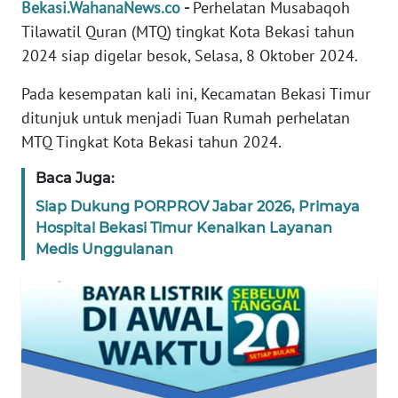
Bekasi.WahanaNews.co
-
Perhelatan Musabaqoh
REDAKSI
Tilawatil Quran (MTQ) tingkat Kota Bekasi tahun
2024 siap digelar besok, Selasa, 8 Oktober 2024.
KARIR
Pada kesempatan kali ini, Kecamatan Bekasi Timur
DISCLAIMER
ditunjuk untuk menjadi Tuan Rumah perhelatan
MTQ Tingkat Kota Bekasi tahun 2024.
Wahana
News
Baca Juga:
Regional
Siap Dukung PORPROV Jabar 2026, Primaya
Hospital Bekasi Timur Kenalkan Layanan
WN
Medis Unggulanan
SUMUT
WN
JAKARTA
WN
JABAR