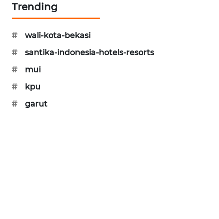
Trending
CILEUNGSI
NEWS
#
wali-kota-bekasi
#
santika-indonesia-hotels-resorts
BERKAT
NEWS
#
mui
#
kpu
BERAMPU
NEWS
#
garut
ANUGERAH
NEWS
AKHLAK
ID
PERAPKI
NEWS