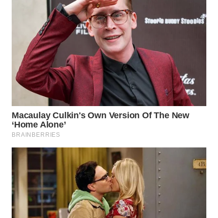
SURABAYA
WN
NATUNA
WN
BINTAN
WN
MANDALIKA
WN
LIKUPANG
WN
LABUANBAJO
WN
BORNEO