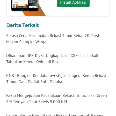
Install Aplikasi
WN
KALTARA
Berita Terkait
WN
Selasa Ceria, Kecamatan Bekasi Timur Sebar 20 Porsi
KALSEL
Makan Siang ke Warga
WN
Dihadapan DPR KNKT Ungkap Taksi GSM Tak Terkait
KALTIM
Tabrakan Kereta Kedua di Bekasi
WN
SULSEL
KNKT Bongkar Kendala Investigasi Tragedi Kereta Bekasi
Timur: Data Digital Sulit Dibuka
WN
GORONTALO
Fakta Mengejutkan Kecelakaan Bekasi Timur, Taksi Green
SM Ternyata Telat Servis 9.000 KM
WN
SULUT
Lautan Bunga Hiasi Stasiun Bekasi Timur untuk Kenang