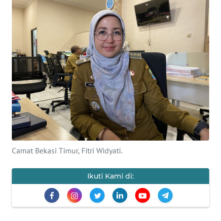
Informasi
INDEKS
BERITA
KONTAK
KAMI
INFO
IKLAN
TENTANG
Camat Bekasi Timur, Fitri Widyati.
KAMI
Ikuti Kami di:
PEDOMAN
MEDIA
SIBER