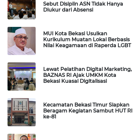
Sebut Disiplin ASN Tidak Hanya
Diukur dari Absensi
PORTAL
KONSUMEN
MUI Kota Bekasi Usulkan
FORWAMKI
Kurikulum Muatan Lokal Berbasis
Nilai Keagamaan di Raperda LGBT
ALPERKLINAS
Lewat Pelatihan Digital Marketing,
FORJASIDA
BAZNAS RI Ajak UMKM Kota
Bekasi Kuasai Digitalisasi
TAMBANG
NEWS
Kecamatan Bekasi Timur Siapkan
SITUNGIR
Beragam Kegiatan Sambut HUT RI
ke-81
NEWS
SIDIKALANG