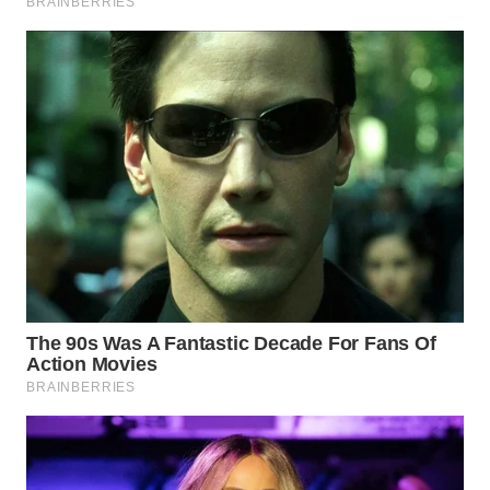
BEKASI
WN
BOGOR
WN
DEPOK
WN
TAPANULI
UTARA
WN
SAMOSIR
WN
PADANG
LAWAS