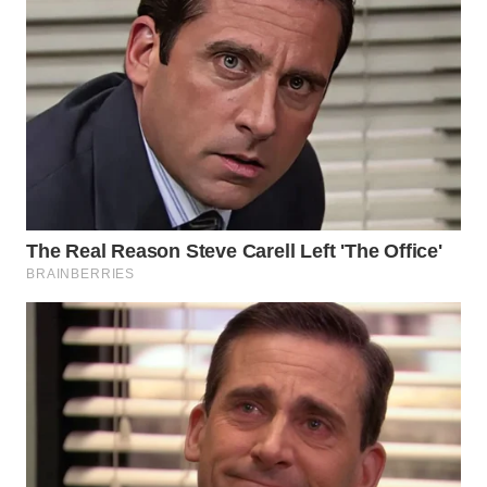
Wahana
Media
Group
WAHANA
NEWS
WAHANA
TANI
WAHANA
ADVOKAT
WAHANA
INFRASTRUKTUR
WAHANA