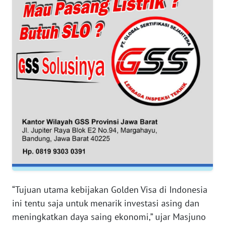
WN
BANTEN
WN
NTT
WN
KEPRI
WN
PAPUA
WN
PAPUA
“Tujuan utama kebijakan Golden Visa di Indonesia
BARAT
ini tentu saja untuk menarik investasi asing dan
meningkatkan daya saing ekonomi,” ujar Masjuno
WN