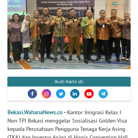
Informasi
INDEKS
BERITA
KONTAK
KAMI
INFO
IKLAN
Ikuti Kami di:
TENTANG
KAMI
Bekasi.WahanaNews.co
-
Kantor Imigrasi Kelas I
PEDOMAN
Non TPI Bekasi menggelar Sosialisasi Golden Visa
MEDIA
SIBER
kepada Perusahaan Pengguna Tenaga Kerja Asing
(TKA) dan Investor Asing di Harris Convention Hall