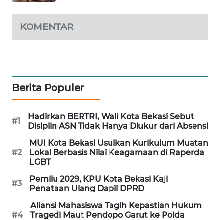
PORTAL
KOMENTAR
KONSUMEN
FORWAMKI
ALPERKLINAS
Berita Populer
FORJASIDA
Hadirkan BERTRI, Wali Kota Bekasi Sebut
#1
Disiplin ASN Tidak Hanya Diukur dari Absensi
TAMBANG
MUI Kota Bekasi Usulkan Kurikulum Muatan
NEWS
#2
Lokal Berbasis Nilai Keagamaan di Raperda
LGBT
SITUNGIR
Pemilu 2029, KPU Kota Bekasi Kaji
#3
NEWS
Penataan Ulang Dapil DPRD
Aliansi Mahasiswa Tagih Kepastian Hukum
SIDIKALANG
#4
Tragedi Maut Pendopo Garut ke Polda