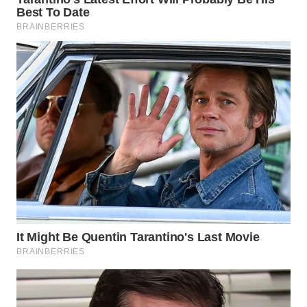
SURABAYA
WN
NATUNA
WN
BINTAN
WN
MANDALIKA
WN
LIKUPANG
WN
LABUANBAJO
WN
BORNEO