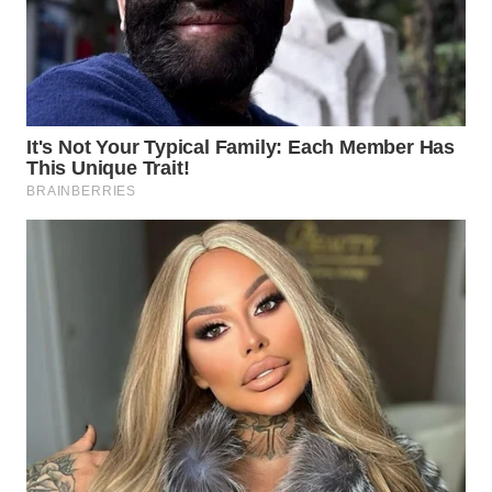
WN
TAPANULI
TENGAH
WN DELI
SERDANG
WN
TEBING
TINGGI
WN
PAKPAK
WN
KARAWANG
WN