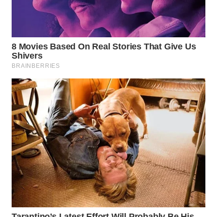
WN
PRIANGAN
TIMUR
WN
SEMARANG
WN
SOLO
WN
BOROBUDUR
WN
MADURA
WN