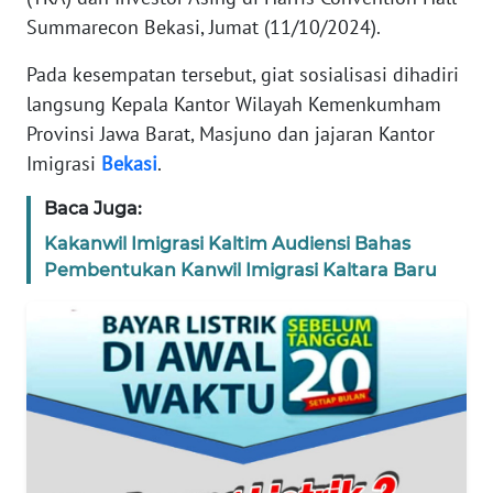
REDAKSI
Summarecon Bekasi, Jumat (11/10/2024).
Pada kesempatan tersebut, giat sosialisasi dihadiri
KARIR
langsung Kepala Kantor Wilayah Kemenkumham
Provinsi Jawa Barat, Masjuno dan jajaran Kantor
DISCLAIMER
Imigrasi
Bekasi
.
Wahana
Baca Juga:
News
Regional
Kakanwil Imigrasi Kaltim Audiensi Bahas
Pembentukan Kanwil Imigrasi Kaltara Baru
WN
SUMUT
WN
JAKARTA
WN
JABAR