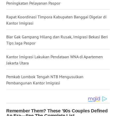
Peningkatan Pelayanan Paspor
WN
Rapat Koordinasi Timpora Kabupaten Banggai Digelar di
KALTARA
Kantor Imigrasi
WN
Biar Gak Gampang Hilang dan Rusak, Imigrasi Bekasi Beri
KALSEL
Tips Jaga Paspor
WN
KALTIM
Kantor Imigrasi Lakukan Pendataan WNA di Apartemen
Jakarta Utara
WN
SULSEL
Pemkab Lombok Tengah NTB Mengusulkan
Pembangunan Kantor Imigrasi
WN
GORONTALO
WN
SULUT