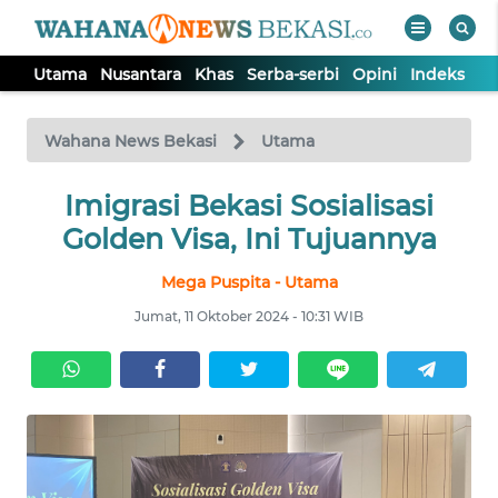
Utama
Nusantara
Khas
Serba-serbi
Opini
Indeks
WAHANA
Tutup
TV
Wahana News Bekasi
Utama
Imigrasi Bekasi Sosialisasi
UTAMA
Golden Visa, Ini Tujuannya
NUSANTARA
Mega Puspita - Utama
Jumat, 11 Oktober 2024 - 10:31 WIB
KHAS
SERBA-
SERBI
OPINI