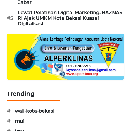
NEWS
Jabar
Lewat Pelatihan Digital Marketing, BAZNAS
SIBARAGAS
#5
RI Ajak UMKM Kota Bekasi Kuasai
NEWS
Digitalisasi
METRO
SIANTAR
NEWS
METRO
MEDAN
NEWS
METRO
Trending
JAKARTA
NEWS
#
wali-kota-bekasi
KRT
#
mui
NEWS