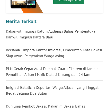
WN
NUSANTARA
Berita Terkait
WN
Kakanwil Imigrasi Kaltim Audiensi Bahas Pembentukan
JOGJA
Kanwil Imigrasi Kaltara Baru
WN
Bersama Timpora Kantor Imigrasi, Pemerintah Kota Bekasi
JATIM
Siap Awasi Pergerakan Warga Asing
WN
PLN Gerak Cepat Atasi Dampak Cuaca Ekstrem di Jambi:
BALI
Pemulihan Aliran Listrik Diatasi Kurang dari 24 Jam
WN
Imigrasi Batulicin Deportasi Warga Aljazair yang Tinggal
KALBAR
Ilegal Selama Dua Bulan
WN
Kunjungi Pemkot Bekasi, Kakanim Bekasi Bahas
KALTENG