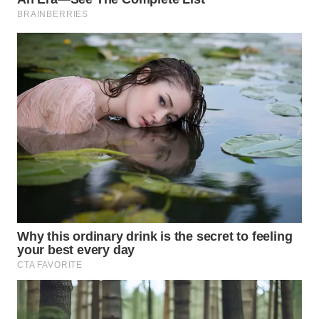
WN
MALUKU
WN
MALUT
WN
DAIRI
WN
DANAU
TOBA
WN
NIAS
WN