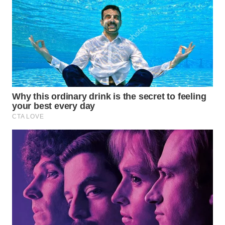
WN
INDRAMAYU
WN
KUNINGAN
WN
MAJALENGKA
WN
SUBANG
WN
SUKABUMI
WN
PURWAKARTA