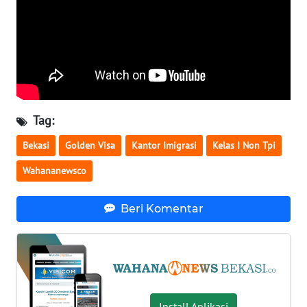
SULBAR
WN
BABEL
WN
SUMBAR
Tag:
WN
Bekasi
Golden Visa
Kantor Imigrasi
Kelas I Non Tpi
SUMSEL
Wahananewsco
WN
BENGKULU
Beri Komentar
WN
LAMPUNG
WN
Install Aplikasi
JATENG