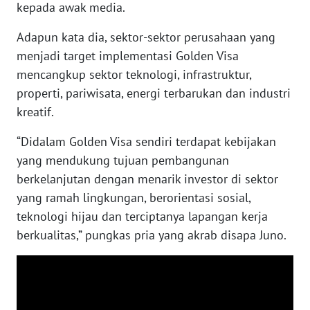
RIAU
kepada awak media.
Adapun kata dia, sektor-sektor perusahaan yang
WN
menjadi target implementasi Golden Visa
SERAMBI
mencangkup sektor teknologi, infrastruktur,
properti, pariwisata, energi terbarukan dan industri
WN
JAMBI
kreatif.
“Didalam Golden Visa sendiri terdapat kebijakan
WN
SULTRA
yang mendukung tujuan pembangunan
berkelanjutan dengan menarik investor di sektor
WN
yang ramah lingkungan, berorientasi sosial,
NTB
teknologi hijau dan terciptanya lapangan kerja
berkualitas,” pungkas pria yang akrab disapa Juno.
WN
SULTENG
WN