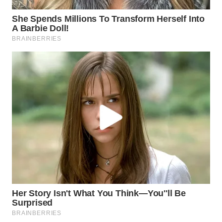
BEKASI
WN
BOGOR
WN
DEPOK
WN
TAPANULI
UTARA
WN
SAMOSIR
WN
PADANG
LAWAS