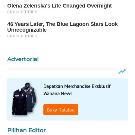
WAHANA
SPORT
WAHANA
UMKM
Advertorial
WAHANA
SELEB
WAHANA
Dapatkan Merchandise Eksklusif
PERSONA
Wahana News
WAHANA
Buka Katalog
OTOMOTIF
WAHANA
Pilihan Editor
HEALTH