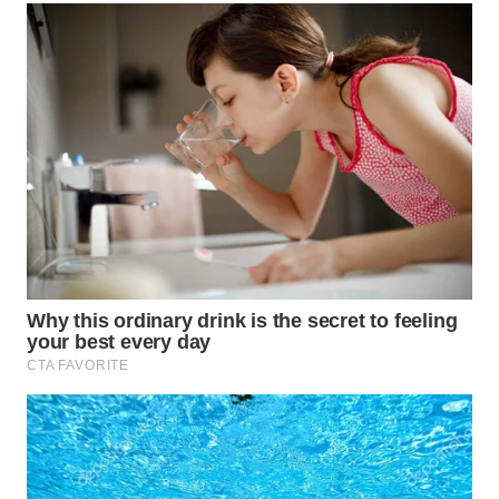
WN
SUMEDANG
WN
CIANJUR
WN
KEPULAUAN
SERIBU
WN
TANGERANG
WN
BINJAI
WN
CIREBON