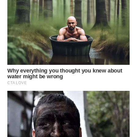
LANGKAT
WN
TAPANULI
SELATAN
WN
TANJUNG
LESUNG
WN
KARO
WN
SIMALUNGUN
WN
LABUHANBATU