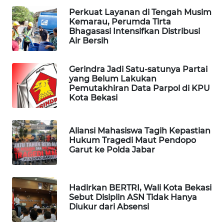
Perkuat Layanan di Tengah Musim
Kemarau, Perumda Tirta
WAHANA
Bhagasasi Intensifkan Distribusi
DESA
Air Bersih
WISATA
Gerindra Jadi Satu-satunya Partai
LAPAK
yang Belum Lakukan
WAHANA
Pemutakhiran Data Parpol di KPU
Kota Bekasi
Wahana
Network
Aliansi Mahasiswa Tagih Kepastian
Hukum Tragedi Maut Pendopo
KONSUMEN
Garut ke Polda Jabar
LISTRIK
MASYARAKAT
Hadirkan BERTRI, Wali Kota Bekasi
KELISTRIKAN
Sebut Disiplin ASN Tidak Hanya
Diukur dari Absensi
WALINKI