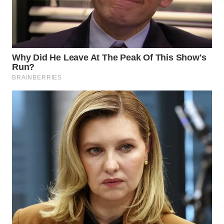
KONSUMEN
WAHANA
LISTRIK
WAHANA
TRAVEL
WAHANA
TV
WAHANANEWS
ID
WAHANANEWS
CO ID
WAHANANEWS
NET