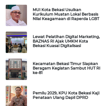
ID
MUI Kota Bekasi Usulkan
MAWAKA
Kurikulum Muatan Lokal Berbasis
Nilai Keagamaan di Raperda LGBT
ID
MARTABAT
NET
Lewat Pelatihan Digital Marketing,
BAZNAS RI Ajak UMKM Kota
Bekasi Kuasai Digitalisasi
PLN
WATCH
Kecamatan Bekasi Timur Siapkan
MKLI
Beragam Kegiatan Sambut HUT RI
ke-81
LPKKI
LKKI
Pemilu 2029, KPU Kota Bekasi Kaji
Penataan Ulang Dapil DPRD
KOPEKLIN