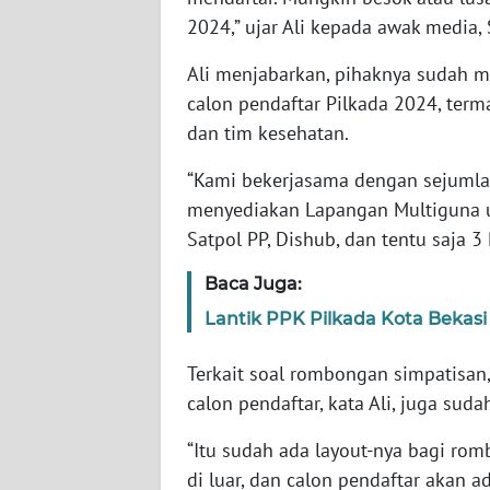
WN
2024,” ujar Ali kepada awak media, 
BABEL
Ali menjabarkan, pihaknya sudah 
calon pendaftar Pilkada 2024, terma
WN
SUMBAR
dan tim kesehatan.
“Kami bekerjasama dengan sejumlah
WN
menyediakan Lapangan Multiguna un
SUMSEL
Satpol PP, Dishub, dan tentu saja 3 P
WN
Baca Juga:
BENGKULU
Lantik PPK Pilkada Kota Bekasi 2
WN
LAMPUNG
Terkait soal rombongan simpatisan
calon pendaftar, kata Ali, juga sud
WN
“Itu sudah ada layout-nya bagi rom
JATENG
di luar, dan calon pendaftar akan 