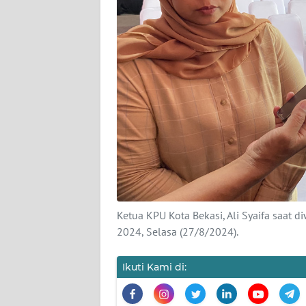
KARIR
DISCLAIMER
Wahana
News
Regional
WN
SUMUT
WN
Ketua KPU Kota Bekasi, Ali Syaifa saat 
JAKARTA
2024, Selasa (27/8/2024).
WN
Ikuti Kami di:
JABAR