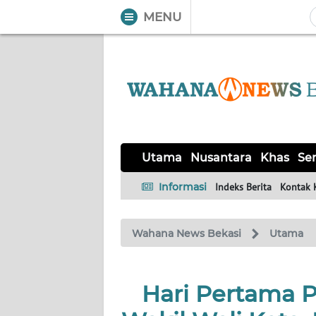
MENU
WAHANA
Tutup
TV
UTAMA
NUSANTARA
Utama
Nusantara
Khas
Ser
KHAS
Informasi
Indeks Berita
Kontak 
SERBA-
Wahana News Bekasi
Utama
SERBI
OPINI
Hari Pertama P
Informasi