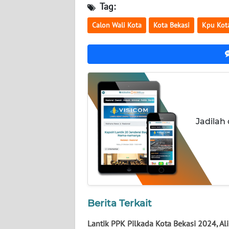
Tag:
WN
KALTARA
Calon Wali Kota
Kota Bekasi
Kpu Kot
WN
KALSEL
WN
KALTIM
WN
Jadilah
SULSEL
WN
GORONTALO
WN
Berita Terkait
SULUT
Lantik PPK Pilkada Kota Bekasi 2024, Ali