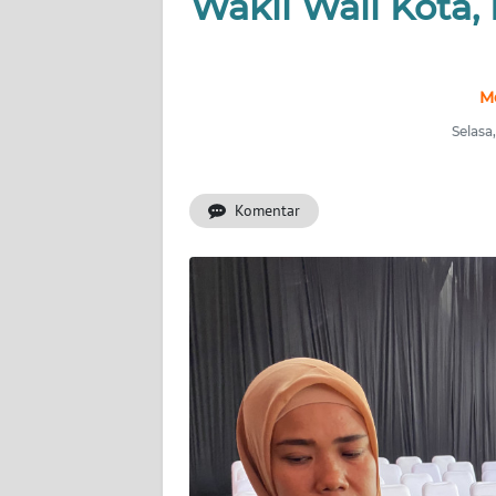
Wakil Wali Kota
INDEKS
BERITA
M
KONTAK
Selasa
KAMI
Komentar
INFO
IKLAN
TENTANG
KAMI
PEDOMAN
MEDIA
SIBER
REDAKSI