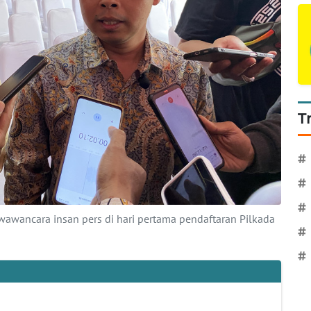
T
#
#
#
diwawancara insan pers di hari pertama pendaftaran Pilkada
#
#