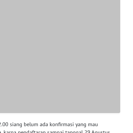
12.00 siang belum ada konfirmasi yang mau
a, karna pendaftaran sampai tanggal 29 Agustus