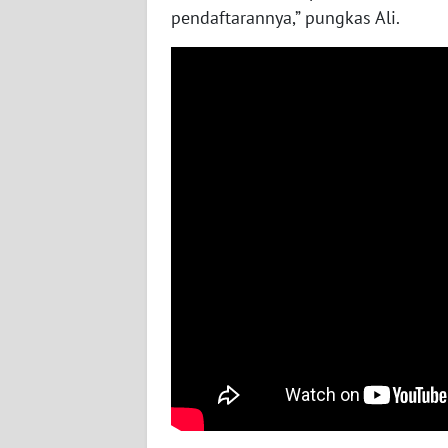
pendaftarannya,” pungkas Ali.
WN
NUSANTARA
WN
JOGJA
WN
JATIM
WN
BALI
WN
KALBAR
WN
KALTENG