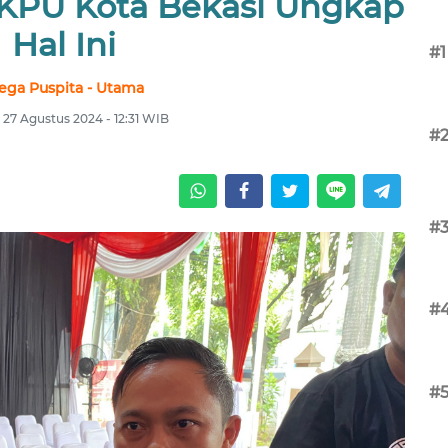
, KPU Kota Bekasi Ungkap
Hal Ini
#1
ega Puspita - Utama
, 27 Agustus 2024 - 12:31 WIB
#
#
#
#