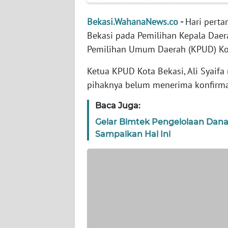
WN
BANTEN
Bekasi.WahanaNews.co
-
Hari perta
Bekasi pada Pemilihan Kepala Daer
WN
Pemilihan Umum Daerah (KPUD) Kot
NTT
Ketua KPUD Kota Bekasi, Ali Syaif
WN
pihaknya belum menerima konfirmas
KEPRI
Baca Juga:
WN
Gelar Bimtek Pengelolaan Dana
PAPUA
Sampaikan Hal Ini
WN
PAPUA
BARAT
WN
RIAU