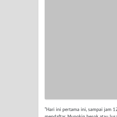
WN
SERAMBI
WN
JAMBI
WN
SULTRA
WN
NTB
WN
SULTENG
WN
SULBAR
“Hari ini pertama ini, sampai jam 
mendaftar. Mungkin besok atau lus