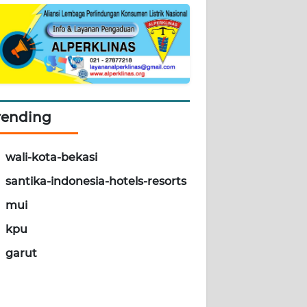
rending
wali-kota-bekasi
santika-indonesia-hotels-resorts
mui
kpu
garut