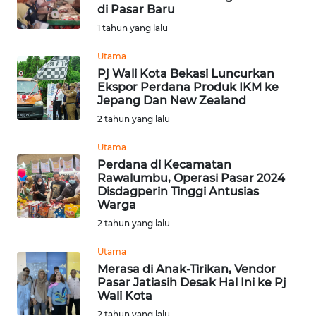
di Pasar Baru
Informasi
1 tahun yang lalu
INDEKS
Utama
BERITA
Pj Wali Kota Bekasi Luncurkan
Ekspor Perdana Produk IKM ke
Jepang Dan New Zealand
KONTAK
2 tahun yang lalu
KAMI
Utama
INFO
Perdana di Kecamatan
IKLAN
Rawalumbu, Operasi Pasar 2024
Disdagperin Tinggi Antusias
Warga
TENTANG
2 tahun yang lalu
KAMI
Utama
PEDOMAN
Merasa di Anak-Tirikan, Vendor
MEDIA
Pasar Jatiasih Desak Hal Ini ke Pj
SIBER
Wali Kota
2 tahun yang lalu