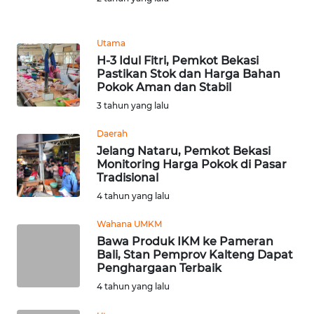
REDAKSI
Utama
KARIR
H-3 Idul Fitri, Pemkot Bekasi
Pastikan Stok dan Harga Bahan
Pokok Aman dan Stabil
DISCLAIMER
3 tahun yang lalu
Wahana
Daerah
News
Jelang Nataru, Pemkot Bekasi
Regional
Monitoring Harga Pokok di Pasar
Tradisional
WN
4 tahun yang lalu
SUMUT
Wahana UMKM
WN
Bawa Produk IKM ke Pameran
Bali, Stan Pemprov Kalteng Dapat
JAKARTA
Penghargaan Terbaik
4 tahun yang lalu
WN
JABAR