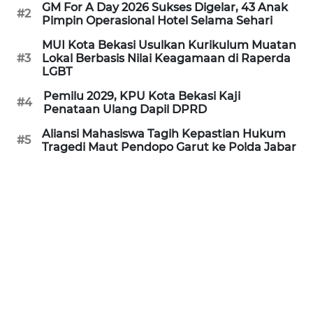
RIAU
GM For A Day 2026 Sukses Digelar, 43 Anak
#2
Pimpin Operasional Hotel Selama Sehari
WN
MUI Kota Bekasi Usulkan Kurikulum Muatan
SERAMBI
#3
Lokal Berbasis Nilai Keagamaan di Raperda
LGBT
WN
Pemilu 2029, KPU Kota Bekasi Kaji
#4
JAMBI
Penataan Ulang Dapil DPRD
Aliansi Mahasiswa Tagih Kepastian Hukum
#5
WN
Tragedi Maut Pendopo Garut ke Polda Jabar
SULTRA
WN
NTB
WN
SULTENG
WN