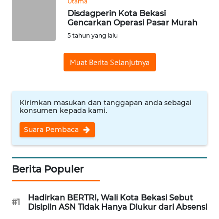
Utama
Disdagperin Kota Bekasi
WN
Gencarkan Operasi Pasar Murah
BANTEN
5 tahun yang lalu
WN
Muat Berita Selanjutnya
NTT
WN
Kirimkan masukan dan tanggapan anda sebagai
KEPRI
konsumen kepada kami.
WN
Suara Pembaca
PAPUA
WN
Berita Populer
PAPUA
BARAT
Hadirkan BERTRI, Wali Kota Bekasi Sebut
#1
Disiplin ASN Tidak Hanya Diukur dari Absensi
WN