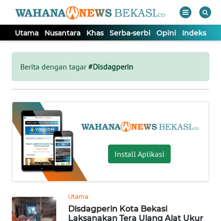
Utama
Nusantara
Khas
Serba-serbi
Opini
Indeks
WAHANA
Tutup
TV
Berita dengan tagar
#Disdagperin
UTAMA
NUSANTARA
KHAS
Install Aplikasi
SERBA-
SERBI
Utama
Disdagperin Kota Bekasi
OPINI
Laksanakan Tera Ulang Alat Ukur