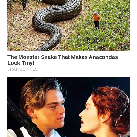
WN
INDRAMAYU
WN
KUNINGAN
WN
MAJALENGKA
WN
SUBANG
WN
SUKABUMI
WN
PURWAKARTA