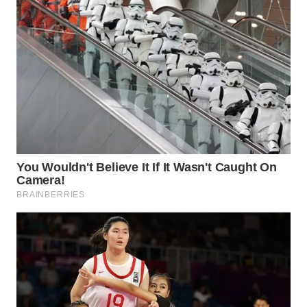
Wahana
Media
Group
WAHANA
NEWS
WAHANA
TANI
WAHANA
ADVOKAT
WAHANA
INFRASTRUKTUR
WAHANA