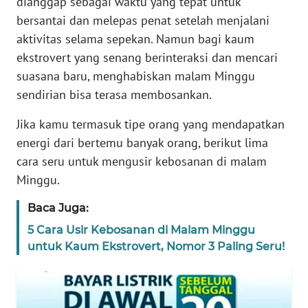
dianggap sebagai waktu yang tepat untuk
REDAKSI
bersantai dan melepas penat setelah menjalani
aktivitas selama sepekan. Namun bagi kaum
KARIR
ekstrovert yang senang berinteraksi dan mencari
suasana baru, menghabiskan malam Minggu
DISCLAIMER
sendirian bisa terasa membosankan.
Wahana
Jika kamu termasuk tipe orang yang mendapatkan
News
energi dari bertemu banyak orang, berikut lima
Regional
cara seru untuk mengusir kebosanan di malam
Minggu.
WN
SUMUT
Baca Juga:
5 Cara Usir Kebosanan di Malam Minggu
WN
untuk Kaum Ekstrovert, Nomor 3 Paling Seru!
JAKARTA
WN
JABAR