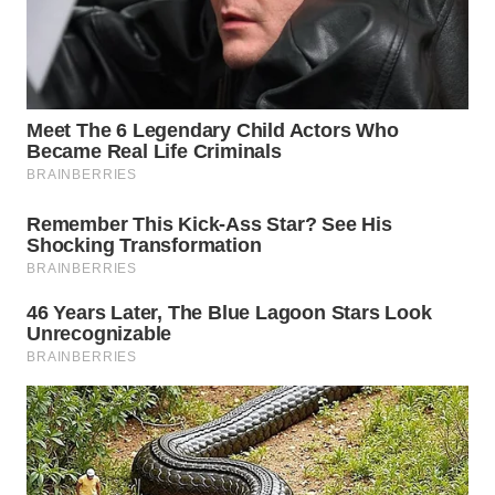
WN
SUMEDANG
WN
CIANJUR
WN
KEPULAUAN
SERIBU
WN
TANGERANG
WN
BINJAI
WN
CIREBON