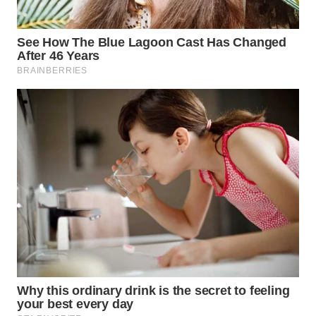
LANGKAT
WN
TAPANULI
SELATAN
WN
TANJUNG
LESUNG
WN
KARO
WN
SIMALUNGUN
WN
LABUHANBATU