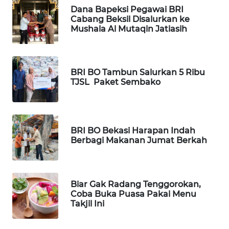
ID
Dana Bapeksi Pegawai BRI
Cabang Beksil Disalurkan ke
Mushala Al Mutaqin Jatiasih
MAWAKA
ID
MARTABAT
BRI BO Tambun Salurkan 5 Ribu
NET
TJSL Paket Sembako
PLN
WATCH
BRI BO Bekasi Harapan Indah
Berbagi Makanan Jumat Berkah
MKLI
LPKKI
Biar Gak Radang Tenggorokan,
Coba Buka Puasa Pakai Menu
LKKI
Takjil Ini
KOPEKLIN