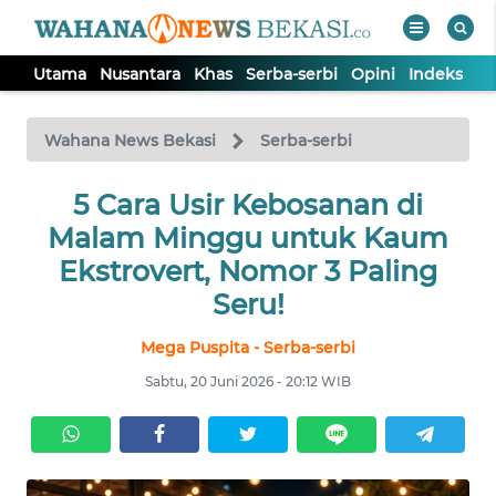
Utama
Nusantara
Khas
Serba-serbi
Opini
Indeks
WAHANA
Tutup
TV
Wahana News Bekasi
Serba-serbi
5 Cara Usir Kebosanan di
UTAMA
Malam Minggu untuk Kaum
NUSANTARA
Ekstrovert, Nomor 3 Paling
Seru!
KHAS
Mega Puspita - Serba-serbi
Sabtu, 20 Juni 2026 - 20:12 WIB
SERBA-
SERBI
OPINI