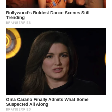
WAHANA
SPORT
WAHANA
UMKM
WAHANA
SELEB
WAHANA
PERSONA
WAHANA
OTOMOTIF
WAHANA
HEALTH