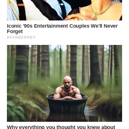
WN
PRIANGAN
TIMUR
WN
SEMARANG
WN
SOLO
WN
BOROBUDUR
WN
MADURA
WN