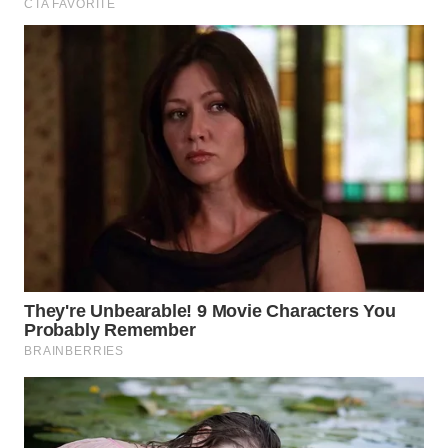
WN
TAPANULI
TENGAH
WN DELI
SERDANG
WN
TEBING
TINGGI
WN
PAKPAK
WN
KARAWANG
WN