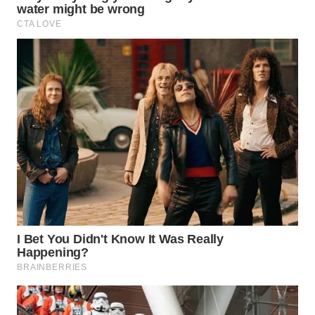
SURABAYA
WN
NATUNA
WN
BINTAN
WN
MANDALIKA
WN
LIKUPANG
WN
LABUANBAJO
WN
BORNEO