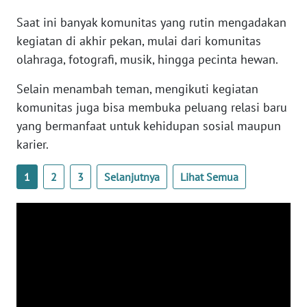
SULBAR
Saat ini banyak komunitas yang rutin mengadakan
WN
kegiatan di akhir pekan, mulai dari komunitas
BABEL
olahraga, fotografi, musik, hingga pecinta hewan.
Selain menambah teman, mengikuti kegiatan
WN
SUMBAR
komunitas juga bisa membuka peluang relasi baru
yang bermanfaat untuk kehidupan sosial maupun
WN
karier.
SUMSEL
1
2
3
Selanjutnya
Lihat Semua
WN
BENGKULU
WN
LAMPUNG
WN
JATENG