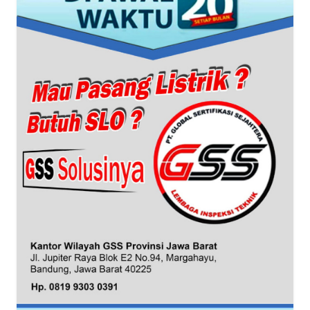
WN
BANTEN
WN
NTT
WN
KEPRI
WN
PAPUA
WN
PAPUA
BARAT
WN