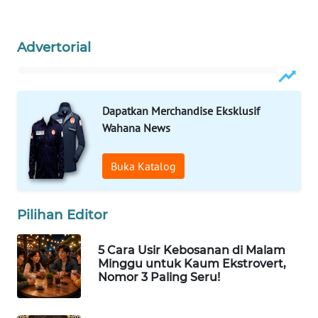
WAHANA
Advertorial
DESA
WISATA
LAPAK
Dapatkan Merchandise Eksklusif
WAHANA
Wahana News
Wahana
Network
Buka Katalog
KONSUMEN
Pilihan Editor
LISTRIK
5 Cara Usir Kebosanan di Malam
MASYARAKAT
Minggu untuk Kaum Ekstrovert,
KELISTRIKAN
Nomor 3 Paling Seru!
WALINKI