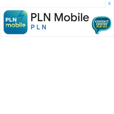
X
WAHANA MEDIA GROUP
|
|
|
WAHANA NEWS co
WAHANA TANI
WAHANA ADVOKAT
|
|
WAHANA INFRASTRUKTUR
WAHANA KONSUMEN