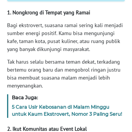
RIAU
1. Nongkrong di Tempat yang Ramai
WN
SERAMBI
Bagi ekstrovert, suasana ramai sering kali menjadi
sumber energi positif. Kamu bisa mengunjungi
WN
kafe, taman kota, pusat kuliner, atau ruang publik
JAMBI
yang banyak dikunjungi masyarakat.
WN
Tak harus selalu bersama teman dekat, terkadang
SULTRA
bertemu orang baru dan mengobrol ringan justru
bisa membuat suasana malam menjadi lebih
WN
menyenangkan.
NTB
Baca Juga:
WN
5 Cara Usir Kebosanan di Malam Minggu
SULTENG
untuk Kaum Ekstrovert, Nomor 3 Paling Seru!
WN
2. Ikut Komunitas atau Event Lokal