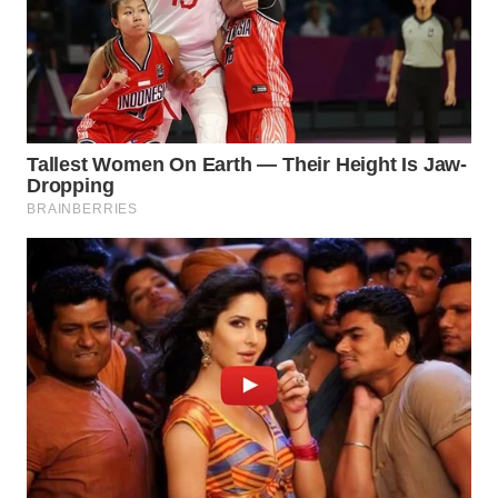
KONSUMEN
WAHANA
LISTRIK
WAHANA
TRAVEL
WAHANA
TV
WAHANANEWS
ID
WAHANANEWS
CO ID
WAHANANEWS
NET