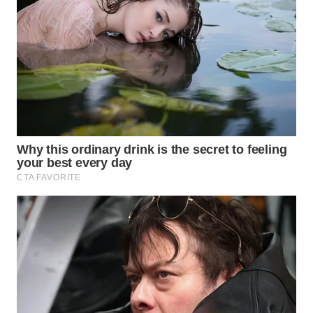
BEKASI
WN
BOGOR
WN
DEPOK
WN
TAPANULI
UTARA
WN
SAMOSIR
WN
PADANG
LAWAS