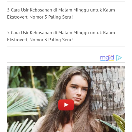
5 Cara Usir Kebosanan di Malam Minggu untuk Kaum
WN
Ekstrovert, Nomor 3 Paling Seru!
MALUKU
5 Cara Usir Kebosanan di Malam Minggu untuk Kaum
WN
Ekstrovert, Nomor 3 Paling Seru!
MALUT
WN
DAIRI
WN
DANAU
TOBA
WN
NIAS
WN