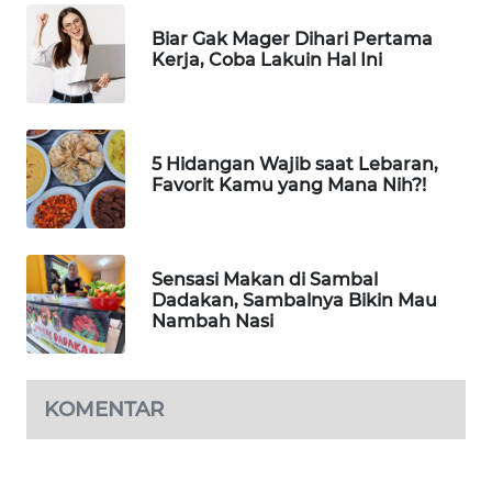
Biar Gak Mager Dihari Pertama
PORTAL
Kerja, Coba Lakuin Hal Ini
KONSUMEN
FORWAMKI
5 Hidangan Wajib saat Lebaran,
Favorit Kamu yang Mana Nih?!
ALPERKLINAS
FORJASIDA
Sensasi Makan di Sambal
Dadakan, Sambalnya Bikin Mau
TAMBANG
Nambah Nasi
NEWS
SITUNGIR
KOMENTAR
NEWS
SIDIKALANG