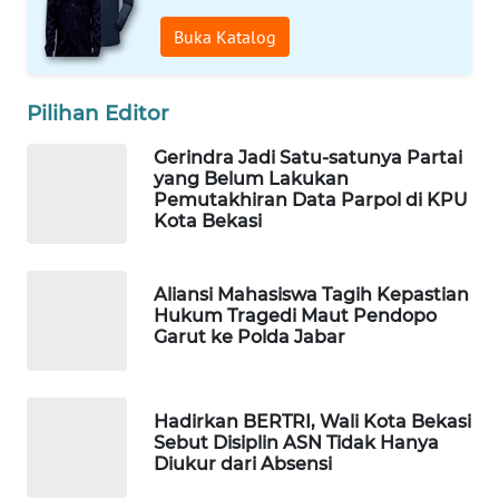
ID
Buka Katalog
MAWAKA
ID
Pilihan Editor
MARTABAT
Gerindra Jadi Satu-satunya Partai
NET
yang Belum Lakukan
Pemutakhiran Data Parpol di KPU
Kota Bekasi
PLN
WATCH
Aliansi Mahasiswa Tagih Kepastian
MKLI
Hukum Tragedi Maut Pendopo
Garut ke Polda Jabar
LPKKI
Hadirkan BERTRI, Wali Kota Bekasi
LKKI
Sebut Disiplin ASN Tidak Hanya
Diukur dari Absensi
KOPEKLIN