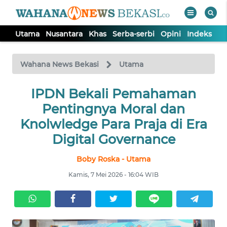
Utama
Nusantara
Khas
Serba-serbi
Opini
Indeks
WAHANA
Tutup
TV
Wahana News Bekasi
Utama
IPDN Bekali Pemahaman
UTAMA
Pentingnya Moral dan
NUSANTARA
Knolwledge Para Praja di Era
Digital Governance
KHAS
Boby Roska - Utama
Kamis, 7 Mei 2026 - 16:04 WIB
SERBA-
SERBI
OPINI