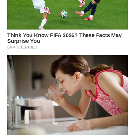
WN
SUMEDANG
WN
CIANJUR
WN
KEPULAUAN
SERIBU
WN
TANGERANG
WN
BINJAI
WN
CIREBON