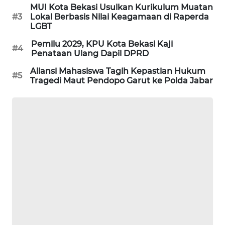
MUI Kota Bekasi Usulkan Kurikulum Muatan
#3
Lokal Berbasis Nilai Keagamaan di Raperda
KARING
LGBT
NEWS
Pemilu 2029, KPU Kota Bekasi Kaji
#4
Penataan Ulang Dapil DPRD
JURNAL
MARITIM
Aliansi Mahasiswa Tagih Kepastian Hukum
#5
Tragedi Maut Pendopo Garut ke Polda Jabar
HUMBANG
NEWS
GARONGGANG
NEWS
FISUELRI
ID
ENERGI
NEWS