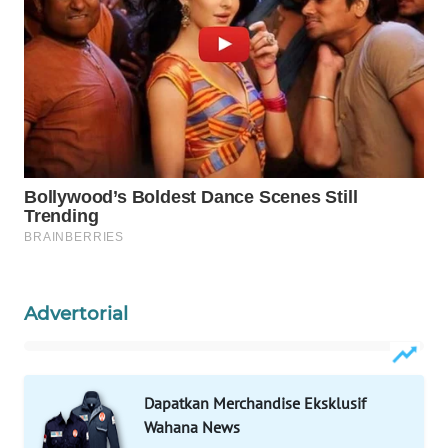
WAHANA
DESA
WISATA
LAPAK
WAHANA
Wahana
Network
KONSUMEN
LISTRIK
Advertorial
MASYARAKAT
KELISTRIKAN
Dapatkan Merchandise Eksklusif
Wahana News
WALINKI