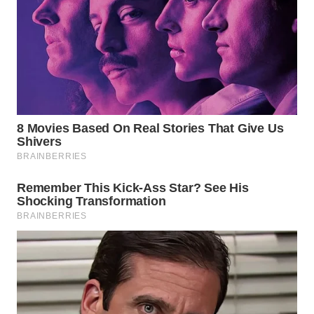
WN
TAPANULI
TENGAH
WN DELI
SERDANG
WN
TEBING
TINGGI
WN
PAKPAK
WN
KARAWANG
WN