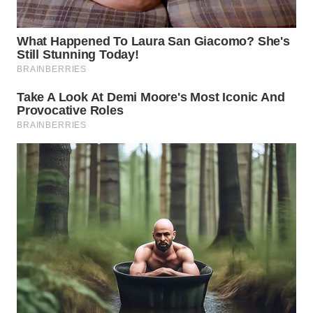
Wahana
Media
Group
WAHANA
NEWS
WAHANA
TANI
WAHANA
ADVOKAT
WAHANA
INFRASTRUKTUR
WAHANA