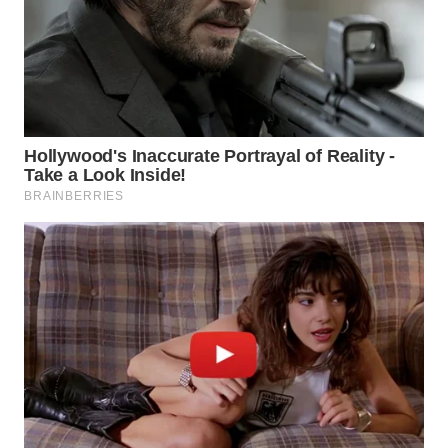
SURABAYA
WN
NATUNA
WN
BINTAN
WN
MANDALIKA
WN
LIKUPANG
WN
LABUANBAJO
WN
BORNEO