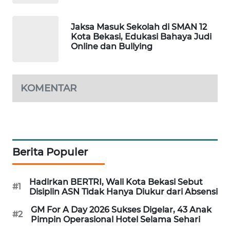
NEWS
Jaksa Masuk Sekolah di SMAN 12
SIBARAGAS
Kota Bekasi, Edukasi Bahaya Judi
NEWS
Online dan Bullying
METRO
SIANTAR
KOMENTAR
NEWS
METRO
MEDAN
NEWS
Berita Populer
METRO
JAKARTA
Hadirkan BERTRI, Wali Kota Bekasi Sebut
NEWS
#1
Disiplin ASN Tidak Hanya Diukur dari Absensi
GM For A Day 2026 Sukses Digelar, 43 Anak
KRT
#2
Pimpin Operasional Hotel Selama Sehari
NEWS