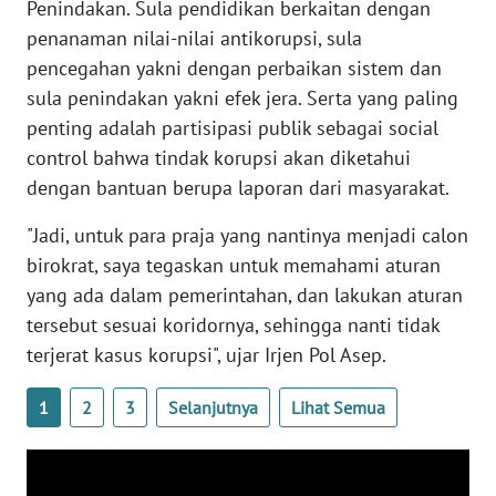
Penindakan. Sula pendidikan berkaitan dengan
penanaman nilai-nilai antikorupsi, sula
WN
pencegahan yakni dengan perbaikan sistem dan
NUSANTARA
sula penindakan yakni efek jera. Serta yang paling
penting adalah partisipasi publik sebagai social
WN
control bahwa tindak korupsi akan diketahui
JOGJA
dengan bantuan berupa laporan dari masyarakat.
WN
"Jadi, untuk para praja yang nantinya menjadi calon
JATIM
birokrat, saya tegaskan untuk memahami aturan
yang ada dalam pemerintahan, dan lakukan aturan
WN
tersebut sesuai koridornya, sehingga nanti tidak
BALI
terjerat kasus korupsi", ujar Irjen Pol Asep.
WN
1
2
3
Selanjutnya
Lihat Semua
KALBAR
WN
KALTENG