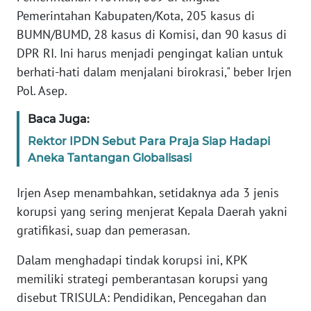
SULBAR
Pemerintahan Kabupaten/Kota, 205 kasus di
BUMN/BUMD, 28 kasus di Komisi, dan 90 kasus di
WN
DPR RI. Ini harus menjadi pengingat kalian untuk
BABEL
berhati-hati dalam menjalani birokrasi," beber Irjen
Pol. Asep.
WN
SUMBAR
Baca Juga:
Rektor IPDN Sebut Para Praja Siap Hadapi
WN
SUMSEL
Aneka Tantangan Globalisasi
Irjen Asep menambahkan, setidaknya ada 3 jenis
WN
BENGKULU
korupsi yang sering menjerat Kepala Daerah yakni
gratifikasi, suap dan pemerasan.
WN
Dalam menghadapi tindak korupsi ini, KPK
LAMPUNG
memiliki strategi pemberantasan korupsi yang
WN
disebut TRISULA: Pendidikan, Pencegahan dan
JATENG