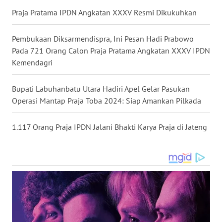
LANGKAT
Praja Pratama IPDN Angkatan XXXV Resmi Dikukuhkan
WN
Pembukaan Diksarmendispra, Ini Pesan Hadi Prabowo
TAPANULI
Pada 721 Orang Calon Praja Pratama Angkatan XXXV IPDN
SELATAN
Kemendagri
WN
TANJUNG
Bupati Labuhanbatu Utara Hadiri Apel Gelar Pasukan
LESUNG
Operasi Mantap Praja Toba 2024: Siap Amankan Pilkada
WN
1.117 Orang Praja IPDN Jalani Bhakti Karya Praja di Jateng
KARO
WN
SIMALUNGUN
WN
LABUHANBATU