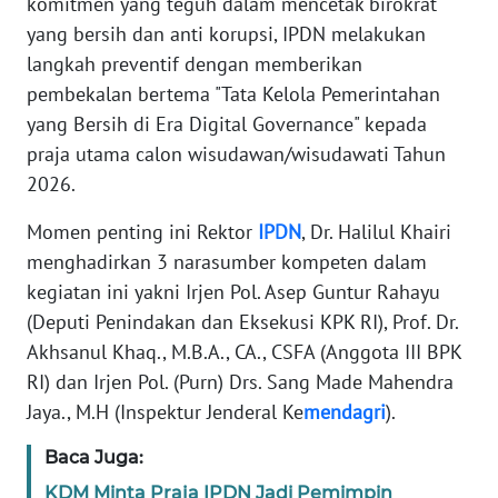
komitmen yang teguh dalam mencetak birokrat
REDAKSI
yang bersih dan anti korupsi, IPDN melakukan
langkah preventif dengan memberikan
KARIR
pembekalan bertema "Tata Kelola Pemerintahan
yang Bersih di Era Digital Governance" kepada
DISCLAIMER
praja utama calon wisudawan/wisudawati Tahun
2026.
Wahana
News
Momen penting ini Rektor
IPDN
, Dr. Halilul Khairi
Regional
menghadirkan 3 narasumber kompeten dalam
kegiatan ini yakni Irjen Pol. Asep Guntur Rahayu
WN
(Deputi Penindakan dan Eksekusi KPK RI), Prof. Dr.
SUMUT
Akhsanul Khaq., M.B.A., CA., CSFA (Anggota III BPK
RI) dan Irjen Pol. (Purn) Drs. Sang Made Mahendra
WN
JAKARTA
Jaya., M.H (Inspektur Jenderal Ke
mendagri
).
Baca Juga:
WN
JABAR
KDM Minta Praja IPDN Jadi Pemimpin