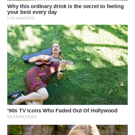
WN
INDRAMAYU
WN
KUNINGAN
WN
MAJALENGKA
WN
SUBANG
WN
SUKABUMI
WN
PURWAKARTA