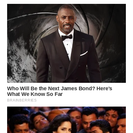
WAHANA
SPORT
WAHANA
UMKM
WAHANA
SELEB
WAHANA
PERSONA
WAHANA
OTOMOTIF
WAHANA
HEALTH