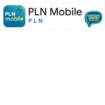
WAHANA MEDIA GROUP
|
|
|
WAHANA NEWS co
WAHANA TANI
WAHANA ADVOKAT
|
|
WAHANA INFRASTRUKTUR
WAHANA KONSUMEN
|
|
|
WAHANA LISTRIK
WAHANA TRAVEL
WAHANA TV