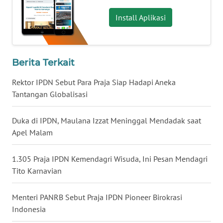
Install Aplikasi
WN
MALUKU
WN
Berita Terkait
MALUT
Rektor IPDN Sebut Para Praja Siap Hadapi Aneka
Tantangan Globalisasi
WN
DAIRI
Duka di IPDN, Maulana Izzat Meninggal Mendadak saat
WN
Apel Malam
DANAU
TOBA
1.305 Praja IPDN Kemendagri Wisuda, Ini Pesan Mendagri
Tito Karnavian
WN
NIAS
Menteri PANRB Sebut Praja IPDN Pioneer Birokrasi
Indonesia
WN