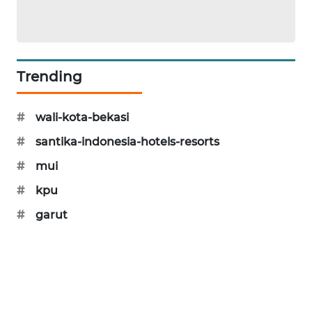
CILEUNGSI
NEWS
Trending
BERKAT
NEWS
#
wali-kota-bekasi
BERAMPU
NEWS
#
santika-indonesia-hotels-resorts
#
mui
ANUGERAH
#
kpu
NEWS
#
garut
AKHLAK
ID
PERAPKI
NEWS