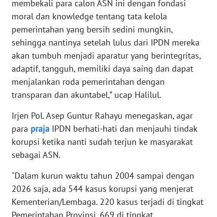
membekali para calon ASN ini dengan fondasi
RIAU
moral dan knowledge tentang tata kelola
pemerintahan yang bersih sedini mungkin,
WN
SERAMBI
sehingga nantinya setelah lulus dari IPDN mereka
akan tumbuh menjadi aparatur yang berintegritas,
WN
adaptif, tangguh, memiliki daya saing dan dapat
JAMBI
menjalankan roda pemerintahan dengan
transparan dan akuntabel,” ucap Halilul.
WN
SULTRA
Irjen Pol. Asep Guntur Rahayu menegaskan, agar
para
praja
IPDN berhati-hati dan menjauhi tindak
WN
korupsi ketika nanti sudah terjun ke masyarakat
NTB
sebagai ASN.
WN
"Dalam kurun waktu tahun 2004 sampai dengan
SULTENG
2026 saja, ada 544 kasus korupsi yang menjerat
Kementerian/Lembaga. 220 kasus terjadi di tingkat
WN
Pemerintahan Provinsi, 669 di tingkat