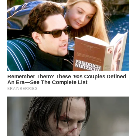
WN
PRIANGAN
TIMUR
WN
SEMARANG
WN
SOLO
WN
BOROBUDUR
WN
MADURA
WN