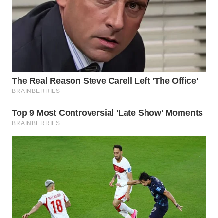
BEKASI
WN
BOGOR
WN
DEPOK
WN
TAPANULI
UTARA
WN
SAMOSIR
WN
PADANG
LAWAS