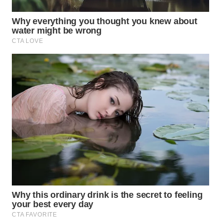
KONSUMEN
WAHANA
LISTRIK
WAHANA
TRAVEL
WAHANA
TV
WAHANANEWS
ID
WAHANANEWS
CO ID
WAHANANEWS
NET