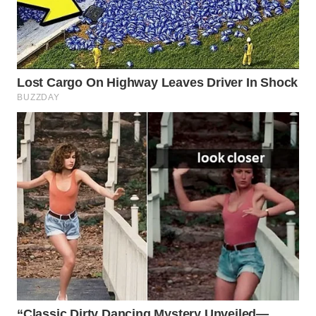
Wahana
Media
Group
WAHANA
NEWS
WAHANA
TANI
WAHANA
ADVOKAT
WAHANA
INFRASTRUKTUR
WAHANA