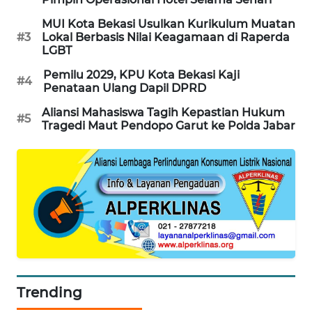
MUI Kota Bekasi Usulkan Kurikulum Muatan
KARING
#3
Lokal Berbasis Nilai Keagamaan di Raperda
NEWS
LGBT
Pemilu 2029, KPU Kota Bekasi Kaji
JURNAL
#4
Penataan Ulang Dapil DPRD
MARITIM
Aliansi Mahasiswa Tagih Kepastian Hukum
#5
Tragedi Maut Pendopo Garut ke Polda Jabar
HUMBANG
NEWS
GARONGGANG
NEWS
FISUELRI
ID
ENERGI
Trending
NEWS