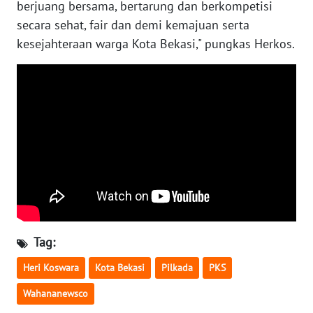
berjuang bersama, bertarung dan berkompetisi
secara sehat, fair dan demi kemajuan serta
WN
kesejahteraan warga Kota Bekasi," pungkas Herkos.
NUSANTARA
WN
JOGJA
WN
JATIM
WN
BALI
Tag:
WN
KALBAR
Heri Koswara
Kota Bekasi
Pilkada
PKS
Wahananewsco
WN
KALTENG