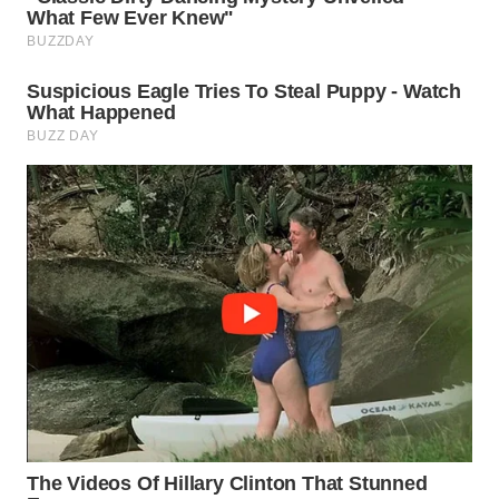
KONSUMEN
WAHANA
LISTRIK
WAHANA
TRAVEL
WAHANA
TV
WAHANANEWS
ID
WAHANANEWS
CO ID
WAHANANEWS
NET