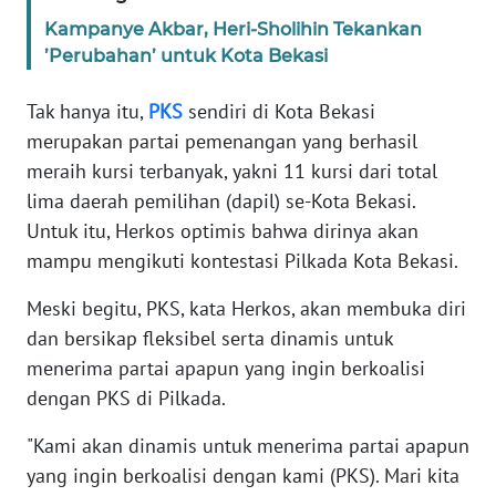
SULBAR
Kampanye Akbar, Heri-Sholihin Tekankan
’Perubahan’ untuk Kota Bekasi
WN
BABEL
Tak hanya itu,
PKS
sendiri di Kota Bekasi
merupakan partai pemenangan yang berhasil
WN
SUMBAR
meraih kursi terbanyak, yakni 11 kursi dari total
lima daerah pemilihan (dapil) se-Kota Bekasi.
WN
Untuk itu, Herkos optimis bahwa dirinya akan
SUMSEL
mampu mengikuti kontestasi Pilkada Kota Bekasi.
Meski begitu, PKS, kata Herkos, akan membuka diri
WN
BENGKULU
dan bersikap fleksibel serta dinamis untuk
menerima partai apapun yang ingin berkoalisi
WN
dengan PKS di Pilkada.
LAMPUNG
"Kami akan dinamis untuk menerima partai apapun
WN
yang ingin berkoalisi dengan kami (PKS). Mari kita
JATENG