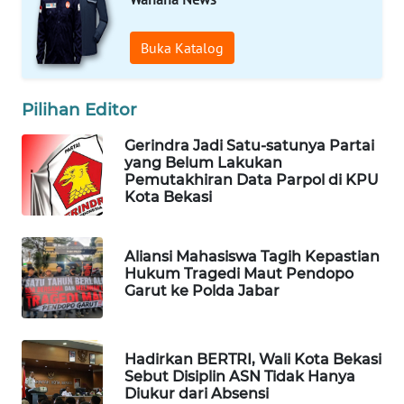
ID
Buka Katalog
MAWAKA
ID
Pilihan Editor
MARTABAT
NET
Gerindra Jadi Satu-satunya Partai
yang Belum Lakukan
Pemutakhiran Data Parpol di KPU
PLN
Kota Bekasi
WATCH
MKLI
Aliansi Mahasiswa Tagih Kepastian
Hukum Tragedi Maut Pendopo
Garut ke Polda Jabar
LPKKI
LKKI
Hadirkan BERTRI, Wali Kota Bekasi
Sebut Disiplin ASN Tidak Hanya
Diukur dari Absensi
KOPEKLIN