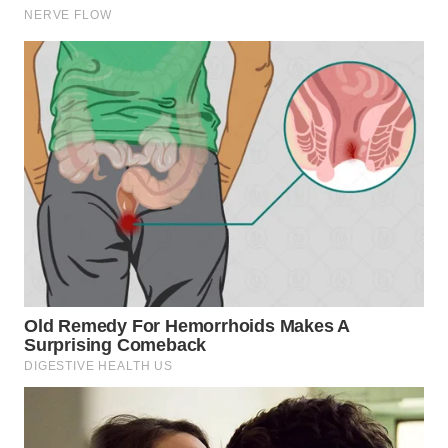
WN
INDRAMAYU
WN
KUNINGAN
WN
MAJALENGKA
WN
SUBANG
WN
SUKABUMI
WN
PURWAKARTA