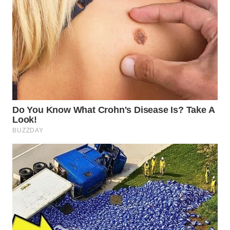
SURABAYA
WN
NATUNA
WN
BINTAN
WN
MANDALIKA
WN
LIKUPANG
WN
LABUANBAJO
WN
BORNEO