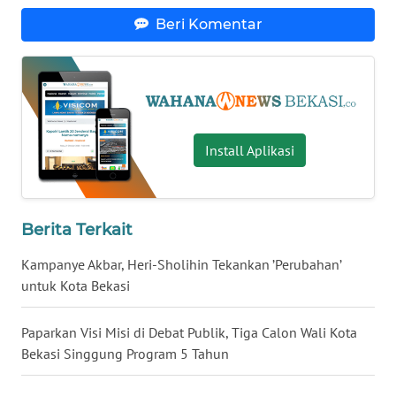
Beri Komentar
WN
KALTARA
WN
KALSEL
Install Aplikasi
WN
KALTIM
Berita Terkait
WN
SULSEL
Kampanye Akbar, Heri-Sholihin Tekankan ’Perubahan’
untuk Kota Bekasi
WN
GORONTALO
Paparkan Visi Misi di Debat Publik, Tiga Calon Wali Kota
Bekasi Singgung Program 5 Tahun
WN
SULUT