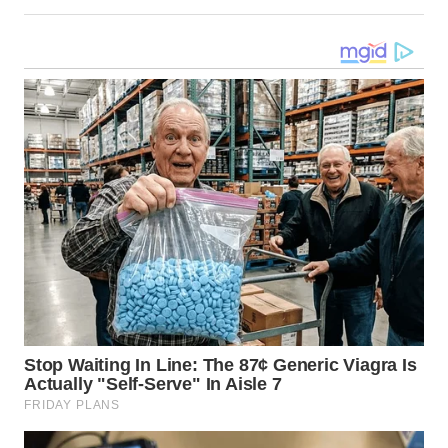
LANGKAT
WN
TAPANULI
SELATAN
WN
TANJUNG
LESUNG
WN
KARO
WN
SIMALUNGUN
WN
LABUHANBATU