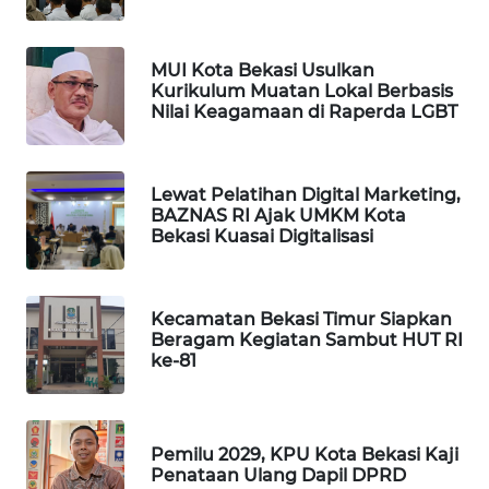
PORTAL
MUI Kota Bekasi Usulkan
KONSUMEN
Kurikulum Muatan Lokal Berbasis
Nilai Keagamaan di Raperda LGBT
FORWAMKI
ALPERKLINAS
Lewat Pelatihan Digital Marketing,
BAZNAS RI Ajak UMKM Kota
Bekasi Kuasai Digitalisasi
FORJASIDA
TAMBANG
Kecamatan Bekasi Timur Siapkan
NEWS
Beragam Kegiatan Sambut HUT RI
ke-81
SITUNGIR
NEWS
Pemilu 2029, KPU Kota Bekasi Kaji
SIDIKALANG
Penataan Ulang Dapil DPRD