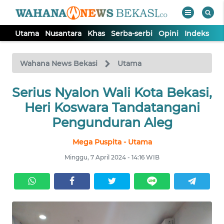
Utama
Nusantara
Khas
Serba-serbi
Opini
Indeks
WAHANA
Tutup
TV
Wahana News Bekasi
Utama
Serius Nyalon Wali Kota Bekasi,
UTAMA
Heri Koswara Tandatangani
NUSANTARA
Pengunduran Aleg
Mega Puspita - Utama
KHAS
Minggu, 7 April 2024 - 14:16 WIB
SERBA-
SERBI
OPINI