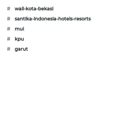
#
wali-kota-bekasi
CILEUNGSI
NEWS
#
santika-indonesia-hotels-resorts
#
mui
BERKAT
NEWS
#
kpu
#
garut
BERAMPU
NEWS
ANUGERAH
NEWS
AKHLAK
ID
PERAPKI
NEWS