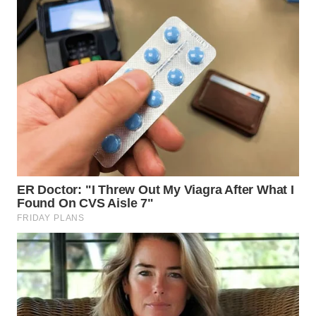
WN
TAPANULI
TENGAH
WN DELI
SERDANG
WN
TEBING
TINGGI
WN
PAKPAK
WN
KARAWANG
WN