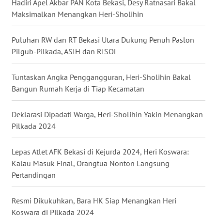
Hadiri Apel Akbar PAN Kota Bekasi, Desy Ratnasari Bakal
Maksimalkan Menangkan Heri-Sholihin
WN
MALUKU
Puluhan RW dan RT Bekasi Utara Dukung Penuh Paslon
Pilgub-Pilkada, ASIH dan RISOL
WN
MALUT
Tuntaskan Angka Penggangguran, Heri-Sholihin Bakal
Bangun Rumah Kerja di Tiap Kecamatan
WN
DAIRI
Deklarasi Dipadati Warga, Heri-Sholihin Yakin Menangkan
Pilkada 2024
WN
DANAU
TOBA
Lepas Atlet AFK Bekasi di Kejurda 2024, Heri Koswara:
Kalau Masuk Final, Orangtua Nonton Langsung
WN
Pertandingan
NIAS
Resmi Dikukuhkan, Bara HK Siap Menangkan Heri
WN
Koswara di Pilkada 2024