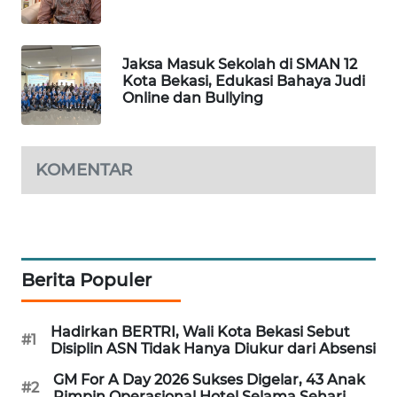
NEWS
SIBARAGAS
Jaksa Masuk Sekolah di SMAN 12
NEWS
Kota Bekasi, Edukasi Bahaya Judi
Online dan Bullying
METRO
SIANTAR
NEWS
KOMENTAR
METRO
MEDAN
NEWS
Berita Populer
METRO
JAKARTA
NEWS
Hadirkan BERTRI, Wali Kota Bekasi Sebut
#1
Disiplin ASN Tidak Hanya Diukur dari Absensi
KRT
GM For A Day 2026 Sukses Digelar, 43 Anak
NEWS
#2
Pimpin Operasional Hotel Selama Sehari