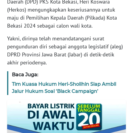
Daerah (DPD) PKS Kota Bekasi, Heri Koswara
REDAKSI
(Herkos) mengungkapkan keseriusannya untuk
maju di Pemilihan Kepala Daerah (Pilkada) Kota
KARIR
Bekasi 2024 sebagai calon wali kota.
DISCLAIMER
Yakni, dirinya telah menandatangani surat
pengunduran diri sebagai anggota legislatif (aleg)
Wahana
DPRD Provinsi Jawa Barat (Jabar) di detik-detik
News
akhir periodenya.
Regional
Baca Juga:
WN
Tim Kuasa Hukum Heri-Sholihin Siap Ambil
SUMUT
Jalur Hukum Soal ‘Black Campaign’
WN
JAKARTA
WN
JABAR