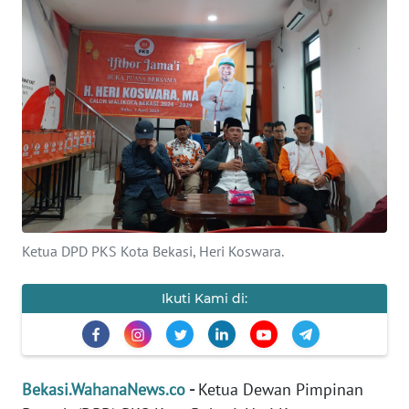
Informasi
INDEKS
BERITA
KONTAK
KAMI
INFO
IKLAN
Ketua DPD PKS Kota Bekasi, Heri Koswara.
TENTANG
KAMI
Ikuti Kami di:
PEDOMAN
MEDIA
SIBER
Bekasi.WahanaNews.co
-
Ketua Dewan Pimpinan