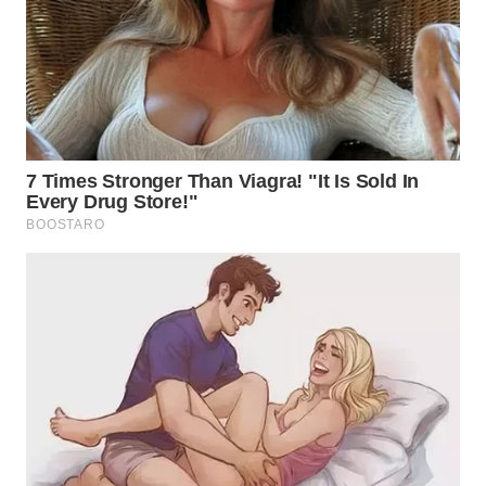
BEKASI
WN
BOGOR
WN
DEPOK
WN
TAPANULI
UTARA
WN
SAMOSIR
WN
PADANG
LAWAS