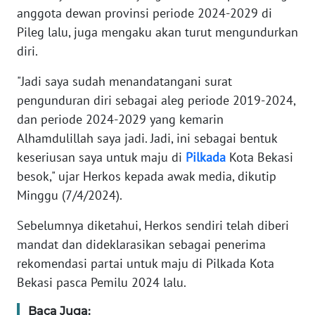
RIAU
anggota dewan provinsi periode 2024-2029 di
Pileg lalu, juga mengaku akan turut mengundurkan
WN
diri.
SERAMBI
"Jadi saya sudah menandatangani surat
WN
pengunduran diri sebagai aleg periode 2019-2024,
JAMBI
dan periode 2024-2029 yang kemarin
Alhamdulillah saya jadi. Jadi, ini sebagai bentuk
WN
keseriusan saya untuk maju di
Pilkada
Kota Bekasi
SULTRA
besok," ujar Herkos kepada awak media, dikutip
Minggu (7/4/2024).
WN
NTB
Sebelumnya diketahui, Herkos sendiri telah diberi
mandat dan dideklarasikan sebagai penerima
WN
rekomendasi partai untuk maju di Pilkada Kota
SULTENG
Bekasi pasca Pemilu 2024 lalu.
WN
Baca Juga: