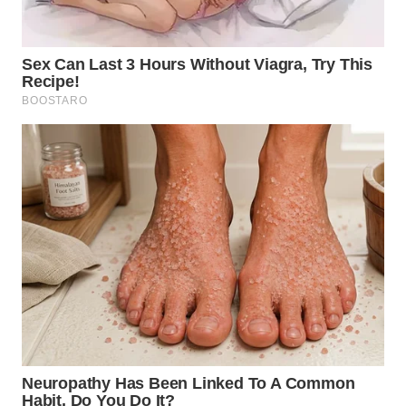
WN
SUMEDANG
WN
CIANJUR
WN
KEPULAUAN
SERIBU
WN
TANGERANG
WN
BINJAI
WN
CIREBON