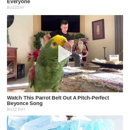
WAHANA
SPORT
WAHANA
UMKM
WAHANA
SELEB
WAHANA
PERSONA
WAHANA
OTOMOTIF
WAHANA
HEALTH