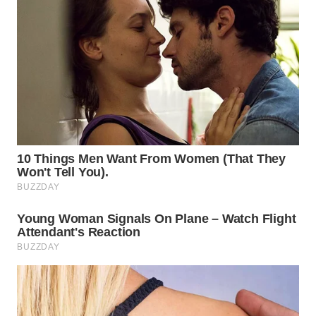
WN
PRIANGAN
TIMUR
WN
SEMARANG
WN
SOLO
WN
BOROBUDUR
WN
MADURA
WN