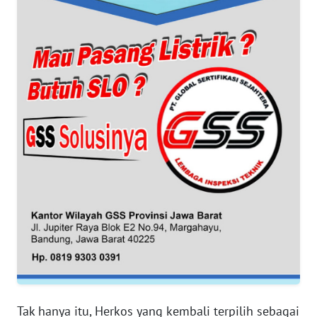
WN
BANTEN
WN
NTT
WN
KEPRI
WN
PAPUA
WN
PAPUA
BARAT
WN
Tak hanya itu, Herkos yang kembali terpilih sebagai