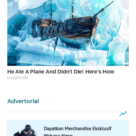
WAHANA
DESA
WISATA
LAPAK
WAHANA
Wahana
Network
KONSUMEN
LISTRIK
Advertorial
MASYARAKAT
KELISTRIKAN
Dapatkan Merchandise Eksklusif
WALINKI
Wahana News