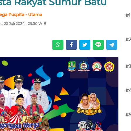
sta Rakyat Sumur Batu
ega Puspita - Utama
#1
s, 25 Juli 2024 - 09:50 WIB
#
#
#
#