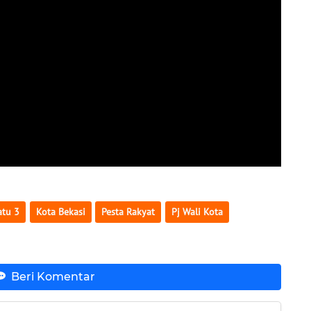
atu 3
Kota Bekasi
Pesta Rakyat
Pj Wali Kota
Beri Komentar