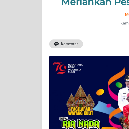
Meriahkan Pe
INDEKS
M
BERITA
Kami
KONTAK
KAMI
Komentar
INFO
IKLAN
TENTANG
KAMI
PEDOMAN
MEDIA
SIBER
REDAKSI