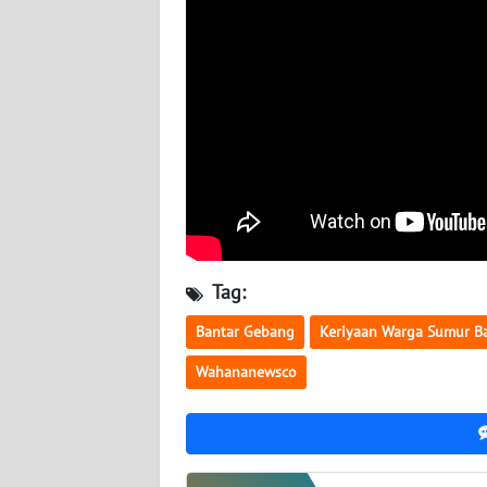
WN
NUSANTARA
WN
JOGJA
WN
JATIM
WN
BALI
Tag:
Bantar Gebang
Keriyaan Warga Sumur B
WN
KALBAR
Wahananewsco
WN
KALTENG