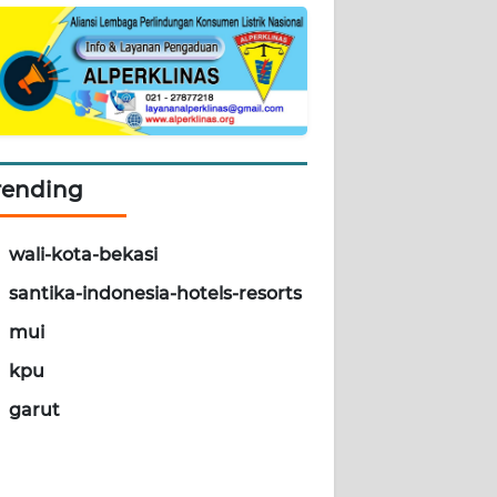
rending
wali-kota-bekasi
santika-indonesia-hotels-resorts
mui
kpu
garut