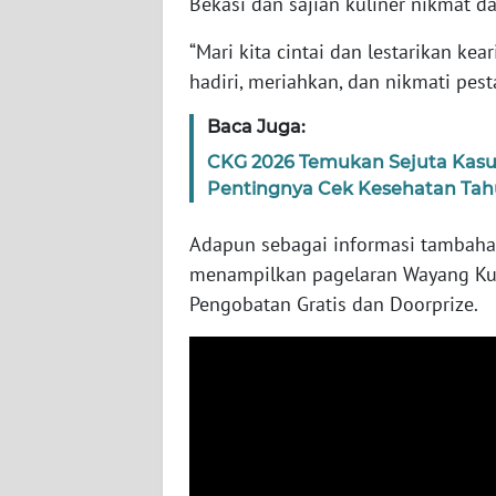
Bekasi dan sajian kuliner nikmat 
WN
BABEL
“Mari kita cintai dan lestarikan kear
hadiri, meriahkan, dan nikmati pesta
WN
Baca Juga:
SUMBAR
CKG 2026 Temukan Sejuta Kasu
WN
Pentingnya Cek Kesehatan Ta
SUMSEL
Adapun sebagai informasi tambahan
WN
menampilkan pagelaran Wayang Kulit
BENGKULU
Pengobatan Gratis dan Doorprize.
WN
LAMPUNG
WN
JATENG