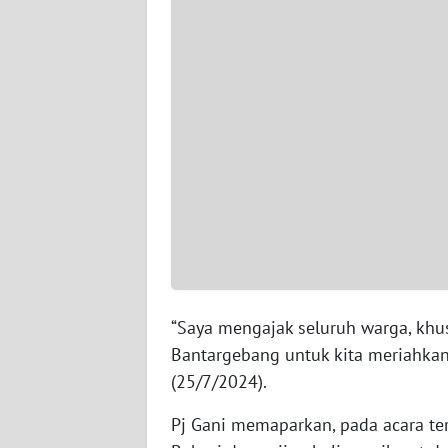
WN
SERAMBI
WN
JAMBI
WN
SULTRA
WN
NTB
WN
“Saya mengajak seluruh warga, kh
SULTENG
Bantargebang untuk kita meriahkan 
(25/7/2024).
WN
SULBAR
Pj Gani memaparkan, pada acara te