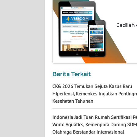
WN
KALTARA
Jadilah
WN
KALSEL
WN
KALTIM
WN
Berita Terkait
SULSEL
CKG 2026 Temukan Sejuta Kasus Baru
Hipertensi, Kemenkes Ingatkan Pentingn
WN
Kesehatan Tahunan
GORONTALO
Indonesia Jadi Tuan Rumah Sertifikasi Pe
WN
SULUT
World Aquatics, Kemenpora Dorong SDM
Olahraga Berstandar Internasional