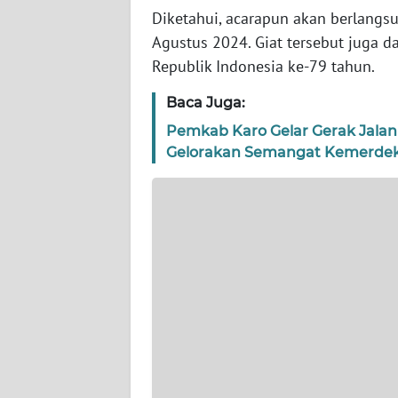
WN
Diketahui, acarapun akan berlang
BANTEN
Agustus 2024. Giat tersebut juga 
Republik Indonesia ke-79 tahun.
WN
NTT
Baca Juga:
Pemkab Karo Gelar Gerak Jalan
WN
Gelorakan Semangat Kemerde
KEPRI
WN
PAPUA
WN
PAPUA
BARAT
WN
RIAU