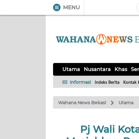
MENU
WAHANA
Tutup
TV
UTAMA
NUSANTARA
Utama
Nusantara
Khas
Ser
KHAS
Informasi
Indeks Berita
Kontak 
SERBA-
Wahana News Bekasi
Utama
SERBI
OPINI
Pj Wali Kot
Informasi