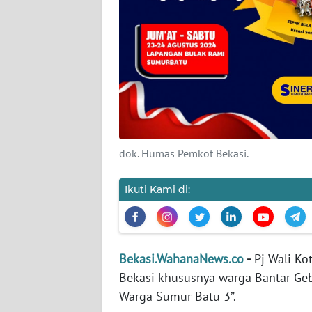
KARIR
DISCLAIMER
Wahana
News
Regional
dok. Humas Pemkot Bekasi.
WN
SUMUT
Ikuti Kami di:
WN
JAKARTA
Bekasi.WahanaNews.co
-
Pj Wali Ko
WN
Bekasi khususnya warga Bantar Geb
JABAR
Warga Sumur Batu 3”.