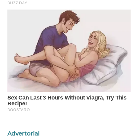
WAHANA
DESA
WISATA
LAPAK
WAHANA
Wahana
Network
KONSUMEN
LISTRIK
MASYARAKAT
KELISTRIKAN
Advertorial
WALINKI