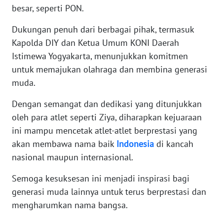
besar, seperti PON.
WN
Dukungan penuh dari berbagai pihak, termasuk
NUSANTARA
Kapolda DIY dan Ketua Umum KONI Daerah
Istimewa Yogyakarta, menunjukkan komitmen
WN
untuk memajukan olahraga dan membina generasi
JOGJA
muda.
WN
Dengan semangat dan dedikasi yang ditunjukkan
JATIM
oleh para atlet seperti Ziya, diharapkan kejuaraan
ini mampu mencetak atlet-atlet berprestasi yang
WN
akan membawa nama baik
Indonesia
di kancah
BALI
nasional maupun internasional.
WN
Semoga kesuksesan ini menjadi inspirasi bagi
KALBAR
generasi muda lainnya untuk terus berprestasi dan
mengharumkan nama bangsa.
WN
KALTENG