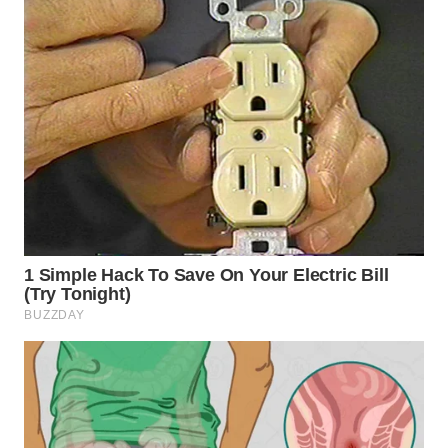
SURABAYA
WN
NATUNA
WN
BINTAN
WN
MANDALIKA
WN
LIKUPANG
WN
LABUANBAJO
WN
BORNEO