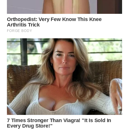
WN
SUMEDANG
WN
CIANJUR
WN
KEPULAUAN
SERIBU
WN
TANGERANG
WN
BINJAI
WN
CIREBON