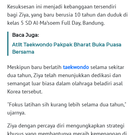
RIAU
Kesuksesan ini menjadi kebanggaan tersendiri
bagi Ziya, yang baru berusia 10 tahun dan duduk di
WN
kelas 5 SD Al-Ma’soem Full Day, Bandung.
SERAMBI
Baca Juga:
WN
Atlit Taekwondo Pakpak Bharat Buka Puasa
JAMBI
Bersama
WN
Meskipun baru berlatih
taekwondo
selama sekitar
SULTRA
dua tahun, Ziya telah menunjukkan dedikasi dan
semangat luar biasa dalam olahraga beladiri asal
WN
Korea tersebut.
NTB
"Fokus latihan sih kurang lebih selama dua tahun,"
WN
ujarnya.
SULTENG
Ziya dengan percaya diri mengungkapkan strategi
WN
khusus yang membantunya meraih kemenangan di