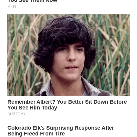
WAHANA
SPORT
WAHANA
UMKM
WAHANA
SELEB
WAHANA
PERSONA
WAHANA
OTOMOTIF
WAHANA
HEALTH