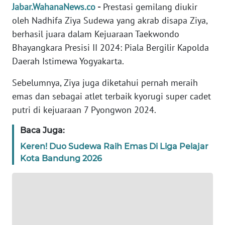
Jabar.WahanaNews.co
-
Prestasi gemilang diukir
REDAKSI
oleh Nadhifa Ziya Sudewa yang akrab disapa Ziya,
berhasil juara dalam Kejuaraan Taekwondo
KARIR
Bhayangkara Presisi II 2024: Piala Bergilir Kapolda
Daerah Istimewa Yogyakarta.
DISCLAIMER
Sebelumnya, Ziya juga diketahui pernah meraih
Wahana
emas dan sebagai atlet terbaik kyorugi super cadet
News
Regional
putri di kejuaraan 7 Pyongwon 2024.
Baca Juga:
WN
SUMUT
Keren! Duo Sudewa Raih Emas Di Liga Pelajar
Kota Bandung 2026
WN
JAKARTA
WN
JABAR