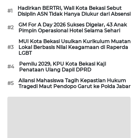
Hadirkan BERTRI, Wali Kota Bekasi Sebut
#1
KARING
Disiplin ASN Tidak Hanya Diukur dari Absensi
NEWS
GM For A Day 2026 Sukses Digelar, 43 Anak
#2
Pimpin Operasional Hotel Selama Sehari
JURNAL
MARITIM
MUI Kota Bekasi Usulkan Kurikulum Muatan
#3
Lokal Berbasis Nilai Keagamaan di Raperda
LGBT
HUMBANG
Pemilu 2029, KPU Kota Bekasi Kaji
NEWS
#4
Penataan Ulang Dapil DPRD
GARONGGANG
Aliansi Mahasiswa Tagih Kepastian Hukum
#5
Tragedi Maut Pendopo Garut ke Polda Jabar
NEWS
FISUELRI
ID
ENERGI
NEWS