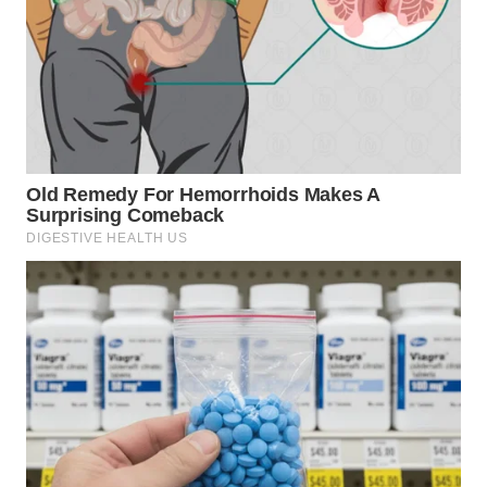
Wahana
Media
Group
WAHANA
NEWS
WAHANA
TANI
WAHANA
ADVOKAT
WAHANA
INFRASTRUKTUR
WAHANA