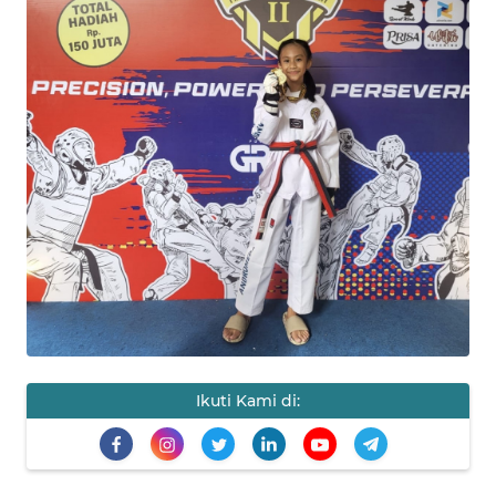
Informasi
INDEKS
BERITA
KONTAK
KAMI
INFO
IKLAN
TENTANG
KAMI
Ikuti Kami di:
PEDOMAN
MEDIA
SIBER