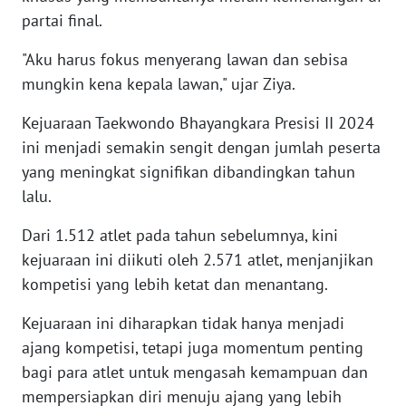
SULBAR
partai final.
WN
"Aku harus fokus menyerang lawan dan sebisa
BABEL
mungkin kena kepala lawan," ujar Ziya.
WN
Kejuaraan Taekwondo Bhayangkara Presisi II 2024
SUMBAR
ini menjadi semakin sengit dengan jumlah peserta
yang meningkat signifikan dibandingkan tahun
WN
lalu.
SUMSEL
Dari 1.512 atlet pada tahun sebelumnya, kini
WN
kejuaraan ini diikuti oleh 2.571 atlet, menjanjikan
BENGKULU
kompetisi yang lebih ketat dan menantang.
WN
Kejuaraan ini diharapkan tidak hanya menjadi
LAMPUNG
ajang kompetisi, tetapi juga momentum penting
bagi para atlet untuk mengasah kemampuan dan
WN
mempersiapkan diri menuju ajang yang lebih
JATENG