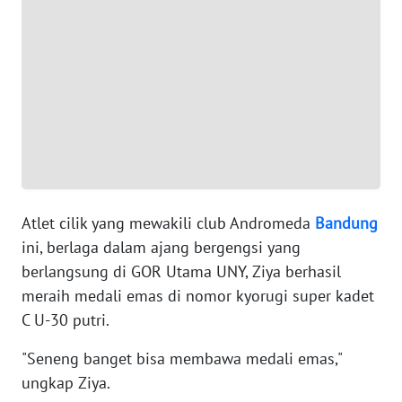
WN
BANTEN
WN
NTT
WN
KEPRI
Atlet cilik yang mewakili club Andromeda
Bandung
WN
ini, berlaga dalam ajang bergengsi yang
PAPUA
berlangsung di GOR Utama UNY, Ziya berhasil
meraih medali emas di nomor kyorugi super kadet
WN
C U-30 putri.
PAPUA
BARAT
"Seneng banget bisa membawa medali emas,"
ungkap Ziya.
WN