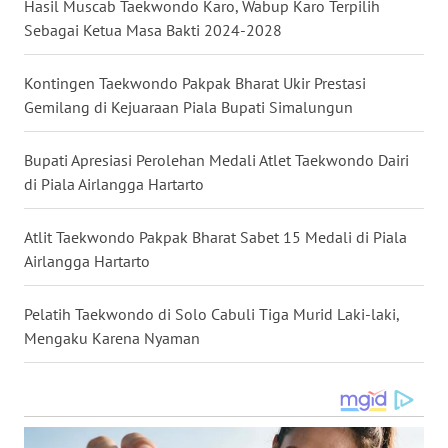
Hasil Muscab Taekwondo Karo, Wabup Karo Terpilih
LANGKAT
Sebagai Ketua Masa Bakti 2024-2028
WN
TAPANULI
Kontingen Taekwondo Pakpak Bharat Ukir Prestasi
SELATAN
Gemilang di Kejuaraan Piala Bupati Simalungun
WN
Bupati Apresiasi Perolehan Medali Atlet Taekwondo Dairi
TANJUNG
di Piala Airlangga Hartarto
LESUNG
Atlit Taekwondo Pakpak Bharat Sabet 15 Medali di Piala
WN
Airlangga Hartarto
KARO
Pelatih Taekwondo di Solo Cabuli Tiga Murid Laki-laki,
WN
Mengaku Karena Nyaman
SIMALUNGUN
WN
LABUHANBATU