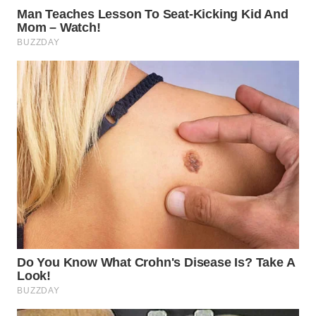
WN
PRIANGAN
TIMUR
WN
SEMARANG
WN
SOLO
WN
BOROBUDUR
WN
MADURA
WN