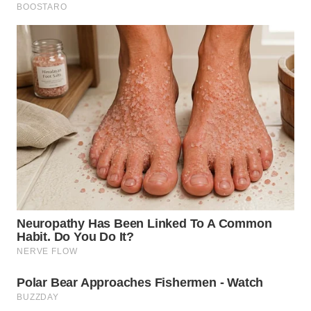
WN
INDRAMAYU
WN
KUNINGAN
WN
MAJALENGKA
WN
SUBANG
WN
SUKABUMI
WN
PURWAKARTA