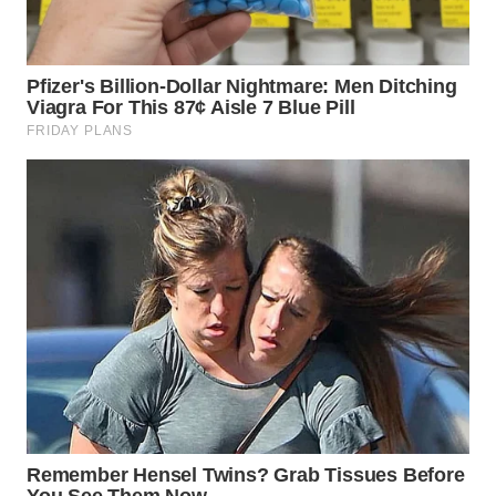
KONSUMEN
WAHANA
LISTRIK
WAHANA
TRAVEL
WAHANA
TV
WAHANANEWS
ID
WAHANANEWS
CO ID
WAHANANEWS
NET