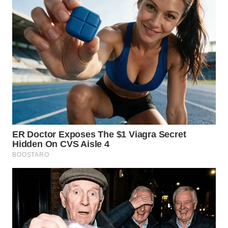
WN
TAPANULI
TENGAH
WN DELI
SERDANG
WN
TEBING
TINGGI
WN
PAKPAK
WN
KARAWANG
WN