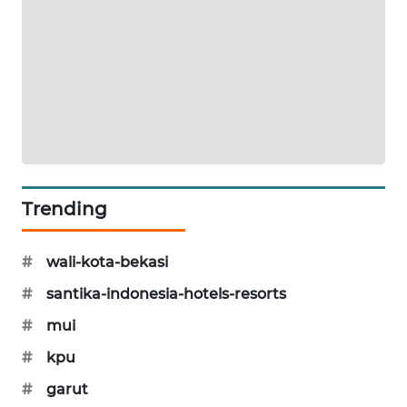
CILEUNGSI
NEWS
BERKAT
NEWS
BERAMPU
NEWS
Trending
ANUGERAH
NEWS
#
wali-kota-bekasi
#
santika-indonesia-hotels-resorts
AKHLAK
ID
#
mui
#
kpu
PERAPKI
NEWS
#
garut