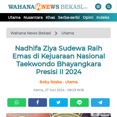
Utama
Nusantara
Khas
Serba-serbi
Opini
Indeks
WAHANA
Tutup
TV
Wahana News Bekasi
Utama
Nadhifa Ziya Sudewa Raih
UTAMA
Emas di Kejuaraan Nasional
NUSANTARA
Taekwondo Bhayangkara
Presisi II 2024
KHAS
Boby Roska - Utama
Kamis, 27 Juni 2024 - 08:29 WIB
SERBA-
SERBI
OPINI