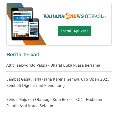
WN
MALUKU
Install Aplikasi
WN
MALUT
WN
Berita Terkait
DAIRI
Atlit Taekwondo Pakpak Bharat Buka Puasa Bersama
WN
DANAU
Sempat Gagal Terlaksana Karena Gempa, CTS Open 2025
TOBA
Kembali Digelar Juni Mendatang
WN
Serius Majukan Olahraga Kota Bekasi, KONI Hadirkan
NIAS
Pelatih Asal Korea Selatan
WN