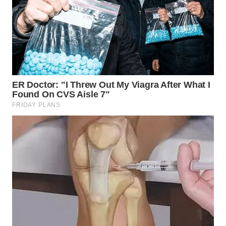
BEKASI
WN
BOGOR
WN
DEPOK
WN
TAPANULI
UTARA
WN
SAMOSIR
WN
PADANG
LAWAS