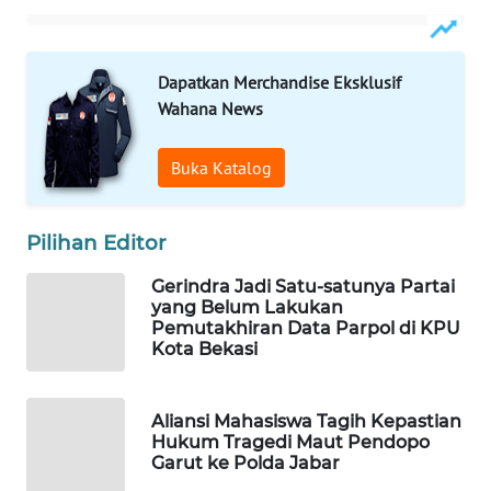
ID
MAWAKA
Dapatkan Merchandise Eksklusif
ID
Wahana News
MARTABAT
Buka Katalog
NET
PLN
Pilihan Editor
WATCH
Gerindra Jadi Satu-satunya Partai
yang Belum Lakukan
MKLI
Pemutakhiran Data Parpol di KPU
Kota Bekasi
LPKKI
Aliansi Mahasiswa Tagih Kepastian
LKKI
Hukum Tragedi Maut Pendopo
Garut ke Polda Jabar
KOPEKLIN