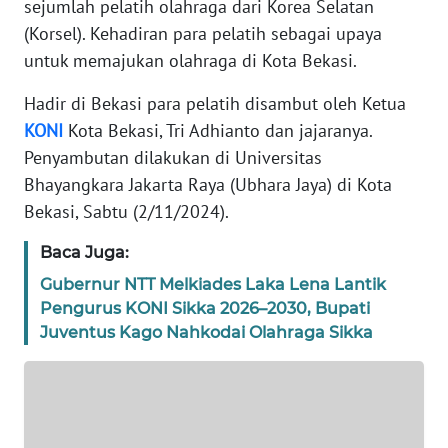
sejumlah pelatih olahraga dari Korea Selatan
REDAKSI
(Korsel). Kehadiran para pelatih sebagai upaya
untuk memajukan olahraga di Kota Bekasi.
KARIR
Hadir di Bekasi para pelatih disambut oleh Ketua
DISCLAIMER
KONI
Kota Bekasi, Tri Adhianto dan jajaranya.
Penyambutan dilakukan di Universitas
Wahana
Bhayangkara Jakarta Raya (Ubhara Jaya) di Kota
News
Bekasi, Sabtu (2/11/2024).
Regional
Baca Juga:
WN
Gubernur NTT Melkiades Laka Lena Lantik
SUMUT
Pengurus KONI Sikka 2026–2030, Bupati
Juventus Kago Nahkodai Olahraga Sikka
WN
JAKARTA
WN
JABAR