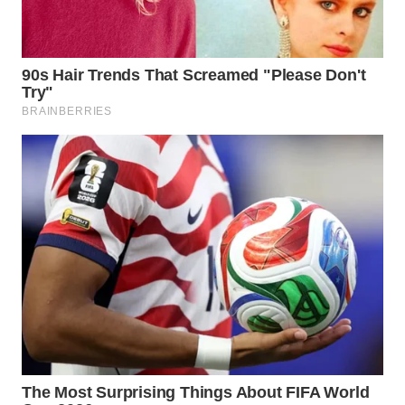
Wahana
Media
Group
WAHANA
NEWS
WAHANA
TANI
WAHANA
ADVOKAT
WAHANA
INFRASTRUKTUR
WAHANA