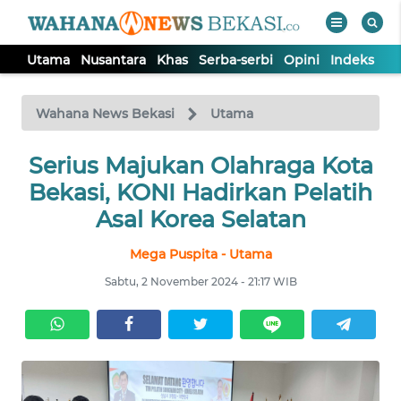
Utama
Nusantara
Khas
Serba-serbi
Opini
Indeks
WAHANA
Tutup
TV
Wahana News Bekasi
Utama
Serius Majukan Olahraga Kota
UTAMA
Bekasi, KONI Hadirkan Pelatih
NUSANTARA
Asal Korea Selatan
Mega Puspita - Utama
KHAS
Sabtu, 2 November 2024 - 21:17 WIB
SERBA-
SERBI
OPINI