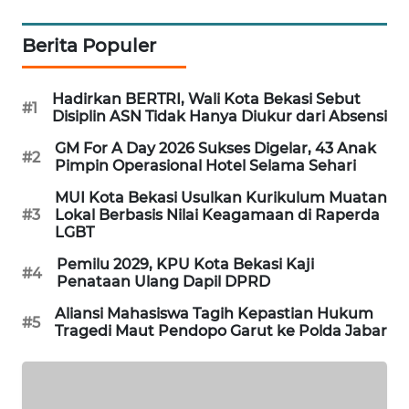
PORTAL
Berita Populer
KONSUMEN
Hadirkan BERTRI, Wali Kota Bekasi Sebut
#1
FORWAMKI
Disiplin ASN Tidak Hanya Diukur dari Absensi
GM For A Day 2026 Sukses Digelar, 43 Anak
#2
ALPERKLINAS
Pimpin Operasional Hotel Selama Sehari
MUI Kota Bekasi Usulkan Kurikulum Muatan
FORJASIDA
#3
Lokal Berbasis Nilai Keagamaan di Raperda
LGBT
TAMBANG
Pemilu 2029, KPU Kota Bekasi Kaji
#4
NEWS
Penataan Ulang Dapil DPRD
Aliansi Mahasiswa Tagih Kepastian Hukum
#5
SITUNGIR
Tragedi Maut Pendopo Garut ke Polda Jabar
NEWS
SIDIKALANG