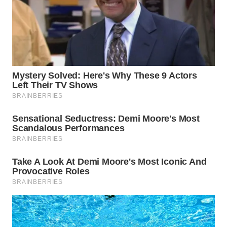
WN
TAPANULI
TENGAH
WN DELI
SERDANG
WN
TEBING
TINGGI
WN
PAKPAK
WN
KARAWANG
WN