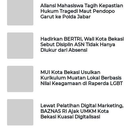
Aliansi Mahasiswa Tagih Kepastian
Hukum Tragedi Maut Pendopo
WAHANA
Garut ke Polda Jabar
DESA
WISATA
Hadirkan BERTRI, Wali Kota Bekasi
LAPAK
Sebut Disiplin ASN Tidak Hanya
WAHANA
Diukur dari Absensi
Wahana
Network
MUI Kota Bekasi Usulkan
Kurikulum Muatan Lokal Berbasis
Nilai Keagamaan di Raperda LGBT
KONSUMEN
LISTRIK
MASYARAKAT
Lewat Pelatihan Digital Marketing,
BAZNAS RI Ajak UMKM Kota
KELISTRIKAN
Bekasi Kuasai Digitalisasi
WALINKI