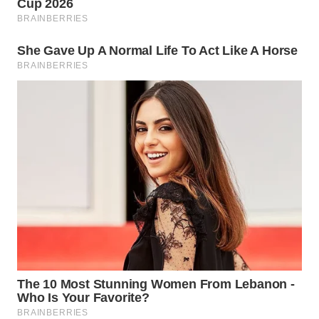
KONSUMEN
WAHANA
LISTRIK
WAHANA
TRAVEL
WAHANA
TV
WAHANANEWS
ID
WAHANANEWS
CO ID
WAHANANEWS
NET