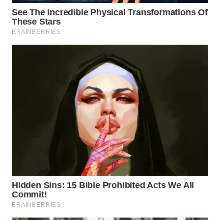
WN
INDRAMAYU
WN
KUNINGAN
WN
MAJALENGKA
WN
SUBANG
WN
SUKABUMI
WN
PURWAKARTA