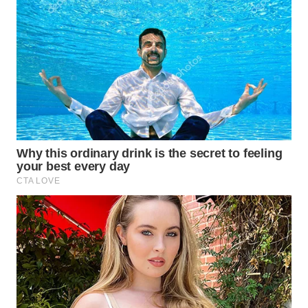
BEKASI
WN
BOGOR
WN
DEPOK
WN
TAPANULI
UTARA
WN
SAMOSIR
WN
PADANG
LAWAS