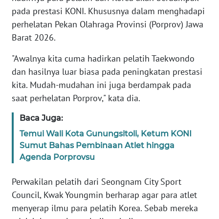
RIAU
pada prestasi KONI. Khususnya dalam menghadapi
perhelatan Pekan Olahraga Provinsi (Porprov) Jawa
WN
Barat 2026.
SERAMBI
"Awalnya kita cuma hadirkan pelatih Taekwondo
WN
dan hasilnya luar biasa pada peningkatan prestasi
JAMBI
kita. Mudah-mudahan ini juga berdampak pada
saat perhelatan Porprov," kata dia.
WN
SULTRA
Baca Juga:
Temui Wali Kota Gunungsitoli, Ketum KONI
WN
Sumut Bahas Pembinaan Atlet hingga
NTB
Agenda Porprovsu
WN
Perwakilan pelatih dari Seongnam City Sport
SULTENG
Council, Kwak Youngmin berharap agar para atlet
menyerap ilmu para pelatih Korea. Sebab mereka
WN