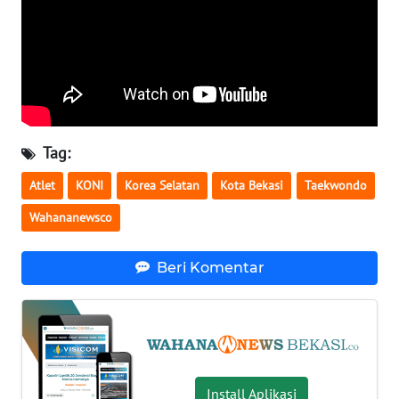
WN
NUSANTARA
WN
JOGJA
Tag:
WN
Atlet
KONI
Korea Selatan
Kota Bekasi
Taekwondo
JATIM
Wahananewsco
WN
BALI
Beri Komentar
WN
KALBAR
WN
Install Aplikasi
KALTENG