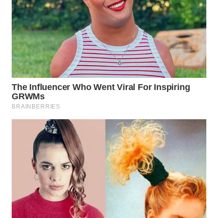
SURABAYA
WN
NATUNA
WN
BINTAN
WN
MANDALIKA
WN
LIKUPANG
WN
LABUANBAJO
WN
BORNEO