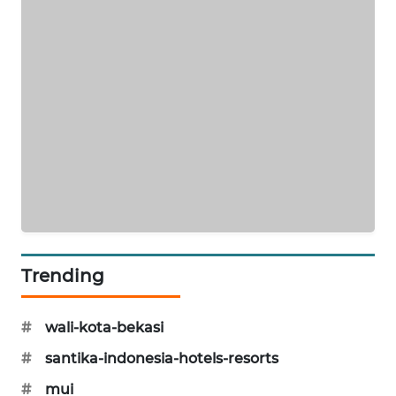
NEWS
SIBARAGAS
NEWS
METRO
SIANTAR
NEWS
METRO
MEDAN
NEWS
Trending
METRO
JAKARTA
NEWS
#
wali-kota-bekasi
#
santika-indonesia-hotels-resorts
KRT
NEWS
#
mui