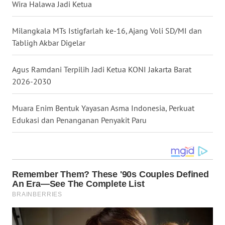
Wira Halawa Jadi Ketua
WN
Milangkala MTs Istigfarlah ke-16, Ajang Voli SD/MI dan
MALUKU
Tabligh Akbar Digelar
WN
Agus Ramdani Terpilih Jadi Ketua KONI Jakarta Barat
MALUT
2026-2030
WN
DAIRI
Muara Enim Bentuk Yayasan Asma Indonesia, Perkuat
Edukasi dan Penanganan Penyakit Paru
WN
DANAU
TOBA
WN
NIAS
WN