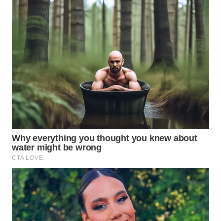
WN
PRIANGAN
TIMUR
WN
SEMARANG
WN
SOLO
WN
BOROBUDUR
WN
MADURA
WN