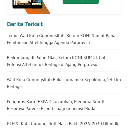
WN
KALTARA
Berita Terkait
WN
Temui Wali Kota Gunungsitoli, Ketum KONI Sumut Bahas
KALSEL
Pembinaan Atlet hingga Agenda Porprovsu
WN
Berkunjung di Pulau Nias, Ketum KONI SUMUT Gali
KALTIM
Potensi Atlet untuk Berlaga di Ajang Porprovsu
WN
Wali Kota Gunungsitoli Buka Turnamen Sepakbola, 24 Tim
SULSEL
Berlaga
WN
Pengurus Baru IESPA Dikukuhkan, Menpora Soroti
GORONTALO
Besarnya Potensi Esports bagi Generasi Muda
WN
PTMSI Kota Gunungsitoli Masa Bakti 2026-2030 Dilantik,
SULUT