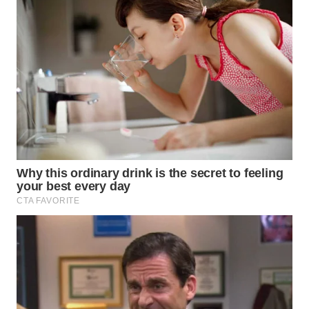
LANGKAT
WN
TAPANULI
SELATAN
WN
TANJUNG
LESUNG
WN
KARO
WN
SIMALUNGUN
WN
LABUHANBATU