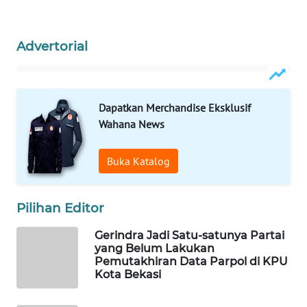
WAHANA
Advertorial
SPORT
WAHANA
UMKM
Dapatkan Merchandise Eksklusif
Wahana News
WAHANA
SELEB
Buka Katalog
WAHANA
PERSONA
Pilihan Editor
Gerindra Jadi Satu-satunya Partai
WAHANA
yang Belum Lakukan
OTOMOTIF
Pemutakhiran Data Parpol di KPU
Kota Bekasi
WAHANA
HEALTH