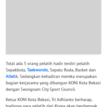
WN
BANTEN
WN
NTT
WN
KEPRI
Total ada 5 orang pelatih hadir terdiri pelatih
WN
PAPUA
Sepakbola,
Taekwondo
, Sepatu Roda, Basket dan
Atlet
ik. Sedangkan kehadiran mereka merupakan
WN
bagian kerjasama yang dibangun KONI Kota Bekasi
PAPUA
dengan Seongnam City Sport Council.
BARAT
Ketua KONI Kota Bekasi, Tri Adhianto berharap,
WN
hadirnya para pelatih dari Korea akan berdampak