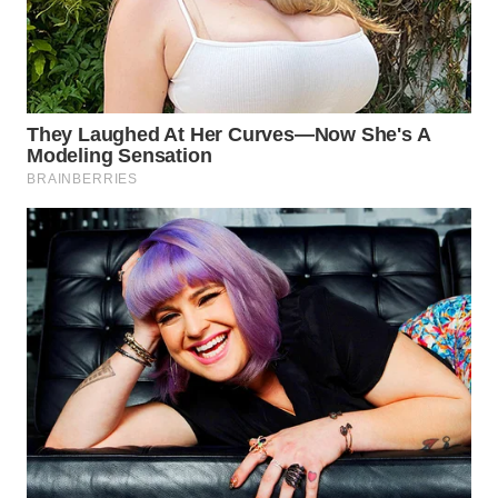
WN
SUMEDANG
WN
CIANJUR
WN
KEPULAUAN
SERIBU
WN
TANGERANG
WN
BINJAI
WN
CIREBON