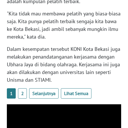
adalah kumpulan pelatih terbaik.
SULBAR
"Kita tidak mau membawa pelatih yang biasa-biasa
WN
saja. Kita punya pelatih terbaik sengaja kita bawa
BABEL
ke Kota Bekasi, jadi ambil sebanyak mungkin ilmu
mereka," kata dia.
WN
SUMBAR
Dalam kesempatan tersebut KONI Kota Bekasi juga
melakukan penandatanganan kerjasama dengan
WN
Ubhara Jaya di bidang olahraga. Kerjasama ini juga
SUMSEL
akan dilakukan dengan universitas lain seperti
Unisma dan STIAMI.
WN
BENGKULU
1
2
Selanjutnya
Lihat Semua
WN
LAMPUNG
WN
JATENG